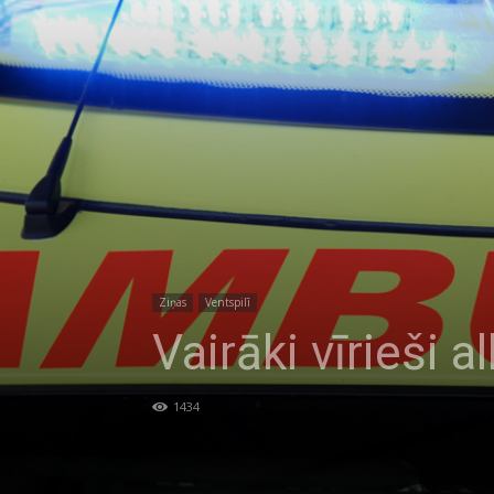
Ziņas
Ventspilī
Vairāki vīrieši 
1434