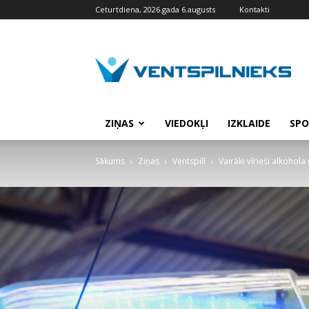
Ceturtdiena, 2026.gada 6.augusts
Kontakti
VENTSPILNIEKS.LV
ZIŅAS
VIEDOKĻI
IZKLAIDE
SPO
Sākums
Ziņas
Ventspilī
Vairāki vīrieši alkohol