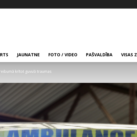
RTS
JAUNATNE
FOTO / VIDEO
PAŠVALDĪBA
VISAS 
a reibumā krītot guvuši traumas