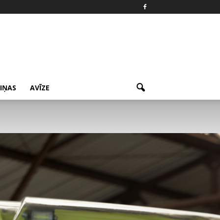
ZIŅAS
AVĪZE