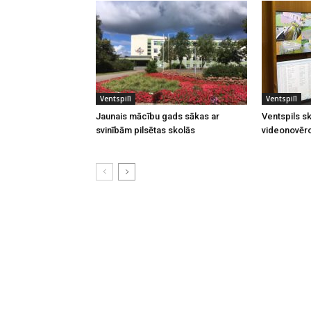
Ventspilī
Ventspilī
Jaunais mācību gads sākas ar
Ventspils sk
svinībām pilsētas skolās
videonovēr