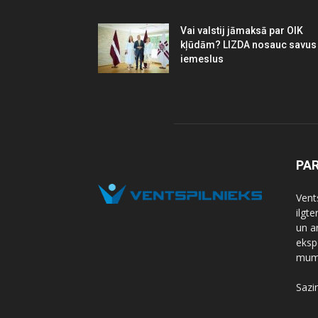
Vai valstij jāmaksā par OIK
kļūdām? LIZDA nosauc savus
iemeslus
PA
Vents
ilgt
un a
eksp
mums
Sazi