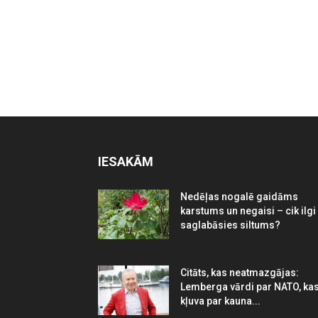
IESAKĀM
Nedēļas nogalē gaidāms
karstums un negaisi – cik ilgi
saglabāsies siltums?
Citāts, kas neatmazgājas:
Lemberga vārdi par NATO, ka
kļuva par kauna...