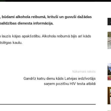
ši, būdami alkohola reibumā, krituši un guvuši dažādas
alīdzības dienesta informācija.
n lauzis kājas apakšstilbu. Alkohola reibumā bijis arī kāds
atslēgas kaulu.
Nākamais raksts
Gandrīz katru dienu kāds Latvijas iedzīvotājs
saņem pozitīvu HIV testa atbildi