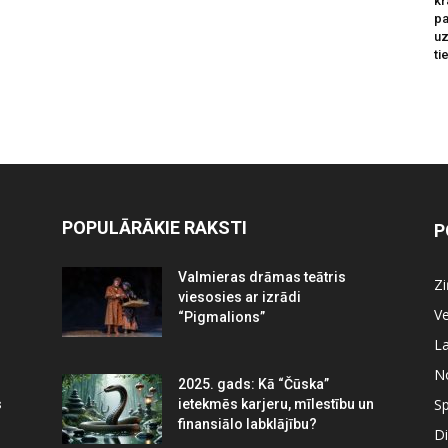
kr
pa
u
ti
POPULĀRĀKIE RAKSTI
P
Valmieras drāmas teātris
Z
viesosies ar izrādi
Ve
“Pigmalions”
La
N
2025. gads: Kā “Čūska”
Sp
s
ietekmēs karjeru, mīlestību un
finansiālo labklājību?
Di