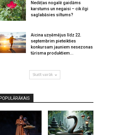
Nedēļas nogalē gaidāms
karstums un negaisi – cik ilgi
saglabāsies siltums?
Aicina uzņēmējus līdz 22.
septembrim pieteikties
konkursam jauniem nesezonas
tūrisma produktiem...
Skatīt vairāk
POPULĀRĀKAIS