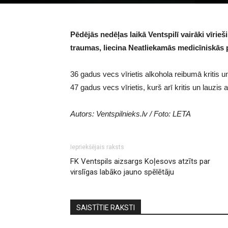
Pēdējās nedēļas laikā Ventspilī vairāki vīrie
traumas, liecina Neatliekamās medicīniskās p
36 gadus vecs vīrietis alkohola reibumā kritis u
47 gadus vecs vīrietis, kurš arī kritis un lauzis 
Autors: Ventspilnieks.lv / Foto: LETA
Iepriekšējais raksts
FK Ventspils aizsargs Koļesovs atzīts par
virslīgas labāko jauno spēlētāju
SAISTĪTIE RAKSTI