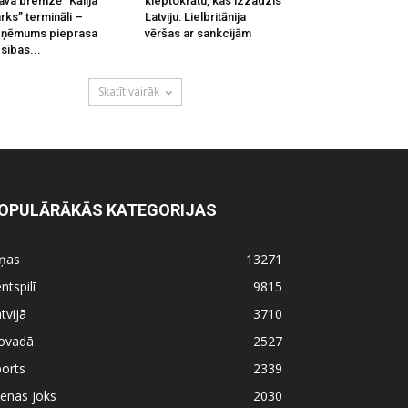
ava bremzē “Kālija
kleptokrātu, kas izzadzis
rks” termināli –
Latviju: Lielbritānija
zņēmums pieprasa
vēršas ar sankcijām
esības...
Skatīt vairāk
OPULĀRĀKĀS KATEGORIJAS
iņas
13271
ntspilī
9815
tvijā
3710
ovadā
2527
orts
2339
enas joks
2030