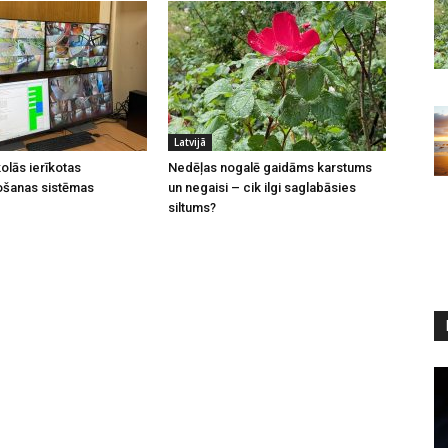
Latvijā
olās ierīkotas
Nedēļas nogalē gaidāms karstums
ošanas sistēmas
un negaisi – cik ilgi saglabāsies
siltums?