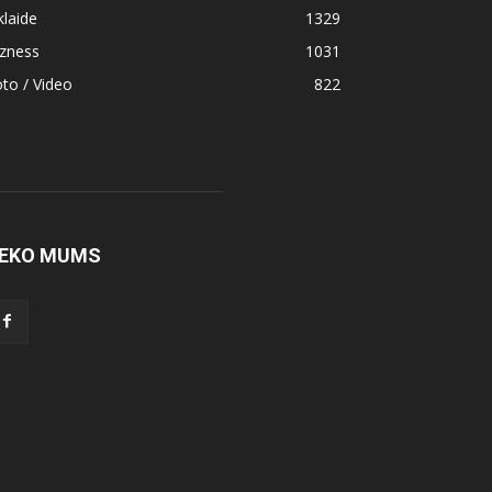
klaide
1329
izness
1031
to / Video
822
EKO MUMS