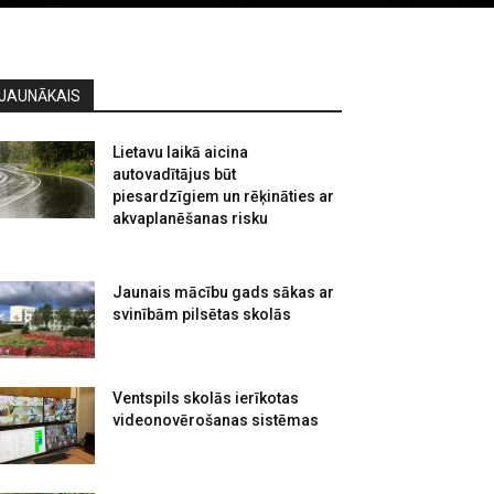
JAUNĀKAIS
Lietavu laikā aicina
autovadītājus būt
piesardzīgiem un rēķināties ar
akvaplanēšanas risku
Jaunais mācību gads sākas ar
svinībām pilsētas skolās
Ventspils skolās ierīkotas
videonovērošanas sistēmas