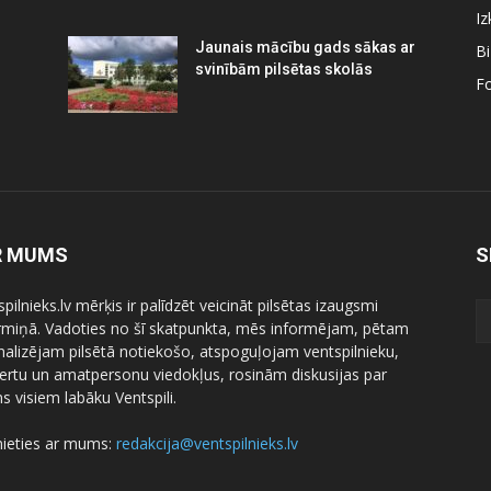
Iz
Jaunais mācību gads sākas ar
B
svinībām pilsētas skolās
Fo
R MUMS
S
pilnieks.lv mērķis ir palīdzēt veicināt pilsētas izaugsmi
ermiņā. Vadoties no šī skatpunkta, mēs informējam, pētam
nalizējam pilsētā notiekošo, atspoguļojam ventspilnieku,
ertu un amatpersonu viedokļus, rosinām diskusijas par
 visiem labāku Ventspili.
nieties ar mums:
redakcija@ventspilnieks.lv