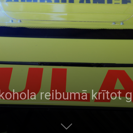
alkohola reibumā krītot