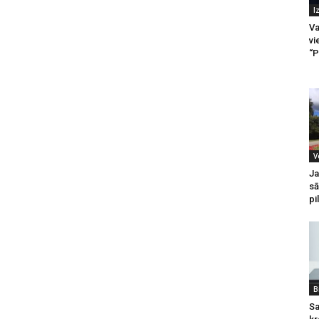
I
Va
vi
“P
V
Ja
sā
pi
B
Sa