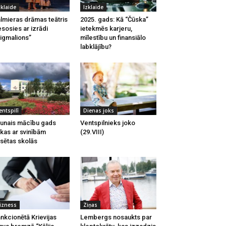
zklaide
Izklaide
lmieras drāmas teātris
2025. gads: Kā “Čūska”
esosies ar izrādi
ietekmēs karjeru,
igmalions”
mīlestību un finansiālo
labklājību?
entspilī
Dienas joks
unais mācību gads
Ventspilnieks joko
kas ar svinībām
(29.VIII)
lsētas skolās
izness
Ziņas
nkcionētā Krievijas
Lembergs nosaukts par