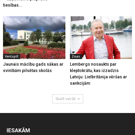
tiesības...
Ventspilī
Ziņas
Jaunais mācību gads sākas ar
Lembergs nosaukts par
svinībām pilsētas skolās
kleptokrātu, kas izzadzis
Latviju: Lielbritānija vēršas ar
sankcijām
Skatīt vairāk
IESAKĀM