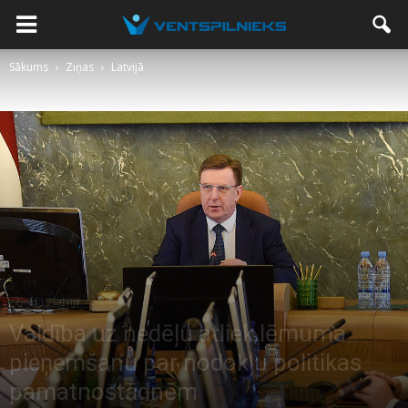
Sākums
Ziņas
Latvijā
Ziņas
Latvijā
Valdība uz nedēļu atliek lēmuma
pieņemšanu par nodokļu politikas
pamatnostādnēm