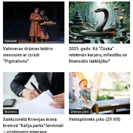
Izklaide
Izklaide
Valmieras drāmas teātris
2025. gads: Kā “Čūska”
viesosies ar izrādi
ietekmēs karjeru, mīlestību un
“Pigmalions”
finansiālo labklājību?
Bizness
Dienas joks
Sankcionētā Krievijas krava
Ventspilnieks joko (29.VIII)
bremzē “Kālija parks” termināli
– uzņēmums pieprasa