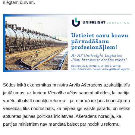
slēgtām durvīm.
Sēdes laikā ekonomikas ministrs Arvils Ašeradens uzskaitīja trīs
jautājumus, uz kuriem
Vienotība
vēlas saņemt atbildes, lai partija
varētu atbalstīt nodokļu reformu – ja reformā iekļaus finansējumu
veselībai, tiks nodrošināts, ka nepieaugs valsts parāds, un netiks
apturētas jaunās politikas iniciatīvas. Ašeradens norādīja, ka
partijas ministriem nav mandāta balsot par nodokļu reformu.