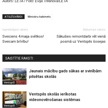
Autors: LETA / Foto: Evija Trifanova/LETA
ATSLĒGVĀRDI
Ministru kabinets
Iepriekšējais raksts
Nākamais raksts
Sveiciens 4.maija svētkos!
Sākušies remontdarbi vēl vienā
Sveicam brīvību!
posmā uz Ventspils šosejas
SAISTĪTIE RAKSTI
Jaunais mācību gads sākas ar svinībām
pilsētas skolās
Ventspilī
Ventspils skolās ierīkotas
videonovērošanas sistēmas
Ventspilī