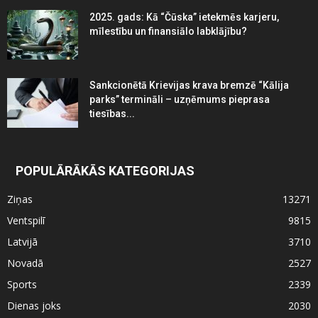
2025. gads: Kā “Čūska” ietekmēs karjeru,
mīlestību un finansiālo labklājību?
Sankcionētā Krievijas krava bremzē “Kālija
parks” termināli – uzņēmums pieprasa
tiesības...
POPULĀRĀKĀS KATEGORIJAS
Ziņas
13271
Ventspilī
9815
Latvijā
3710
Novadā
2527
Sports
2339
Dienas joks
2030