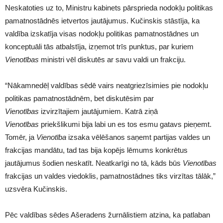
Neskatoties uz to, Ministru kabinets pārsprieda nodokļu politikas
pamatnostādnēs ietvertos jautājumus. Kučinskis stāstīja, ka
valdība izskatīja visas nodokļu politikas pamatnostādnes un
konceptuāli tās atbalstīja, izņemot trīs punktus, par kuriem
Vienotības
ministri vēl diskutēs ar savu valdi un frakciju.
“Nākamnedēļ valdības sēdē vairs neatgriezīsimies pie nodokļu
politikas pamatnostādnēm, bet diskutēsim par
Vienotības
izvirzītajiem jautājumiem. Katrā ziņā
Vienotības
priekšlikumi bija labi un es tos esmu gatavs pieņemt.
Tomēr, ja
Vienotība
izsaka vēlēšanos saņemt partijas valdes un
frakcijas mandātu, tad tas bija kopējs lēmums konkrētus
jautājumus šodien neskatīt. Neatkarīgi no tā, kāds būs
Vienotības
frakcijas un valdes viedoklis, pamatnostādnes tiks virzītas tālāk,”
uzsvēra Kučinskis.
Pēc valdības sēdes Ašeradens žurnālistiem atzina, ka patlaban