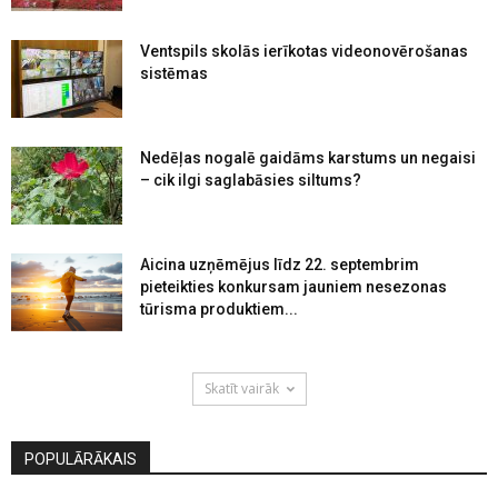
Ventspils skolās ierīkotas videonovērošanas
sistēmas
Nedēļas nogalē gaidāms karstums un negaisi
– cik ilgi saglabāsies siltums?
Aicina uzņēmējus līdz 22. septembrim
pieteikties konkursam jauniem nesezonas
tūrisma produktiem...
Skatīt vairāk
POPULĀRĀKAIS