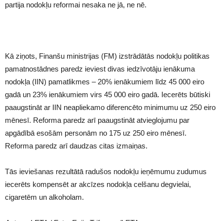
partija nodokļu reformai nesaka ne jā, ne nē.
Kā ziņots, Finanšu ministrijas (FM) izstrādātās nodokļu politikas
pamatnostādnes paredz ieviest divas iedzīvotāju ienākuma
nodokļa (IIN) pamatlikmes – 20% ienākumiem līdz 45 000 eiro
gadā un 23% ienākumiem virs 45 000 eiro gadā. Iecerēts būtiski
paaugstināt ar IIN neapliekamo diferencēto minimumu uz 250 eiro
mēnesī. Reforma paredz arī paaugstināt atvieglojumu par
apgādībā esošām personām no 175 uz 250 eiro mēnesī.
Reforma paredz arī daudzas citas izmaiņas.
Tās ieviešanas rezultātā radušos nodokļu ieņēmumu zudumus
iecerēts kompensēt ar akcīzes nodokļa celšanu degvielai,
cigaretēm un alkoholam.