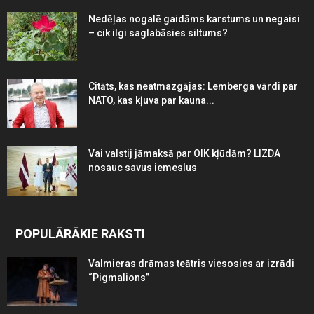
Nedēļas nogalē gaidāms karstums un negaisi
– cik ilgi saglabāsies siltums?
Citāts, kas neatmazgājas: Lemberga vārdi par
NATO, kas kļuva par kauna...
Vai valstij jāmaksā par OIK kļūdām? LIZDA
nosauc savus iemeslus
POPULĀRĀKIE RAKSTI
Valmieras drāmas teātris viesosies ar izrādi
“Pigmalions”