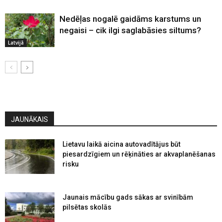
Nedēļas nogalē gaidāms karstums un
negaisi – cik ilgi saglabāsies siltums?
Latvijā
JAUNĀKAIS
Lietavu laikā aicina autovadītājus būt
piesardzīgiem un rēķināties ar akvaplanēšanas
risku
Jaunais mācību gads sākas ar svinībām
pilsētas skolās