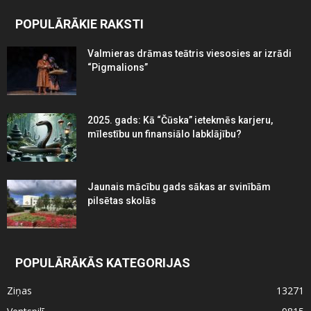
POPULĀRĀKIE RAKSTI
Valmieras drāmas teātris viesosies ar izrādi
“Pigmalions”
2025. gads: Kā “Čūska” ietekmēs karjeru,
mīlestību un finansiālo labklājību?
Jaunais mācību gads sākas ar svinībām
pilsētas skolās
POPULĀRĀKĀS KATEGORIJAS
Ziņas
13271