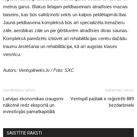
metrus garus. Blakus lielajam peldbaseinam atradīsies mazais
baseins, kas būs salīdzinoši sekls un kalpos peldētapmācībai.
Jaunā peldbaseina kompleksā būs arī specializēta trenažieru
zāle, aerobikas zāle un pie ģērbtuvēm atradīsies divas saunas.
Kompleksā paredzēts izbūvēt arī rehabilitācijas centru dažādu
traumu ārstēšanai un rehabilitācijai, kā arī augstas klases
viesnīcu.
Autors: Ventspilnieks.lv / Foto: SXC
Iepriekšējais raksts
Nākamais raksts
Latvijas ekonomikas izaugsmi
Ventspilī pašlaik ir reģistrēti 889
nākotnē redz eksportā un
bezdarbnieki
investīcijās pamatkapitālā
SAISTĪTIE RAKSTI