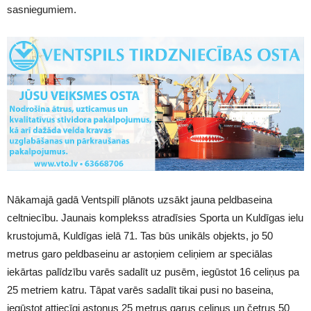
sasniegumiem.
Nākamajā gadā Ventspilī plānots uzsākt jauna peldbaseina
celtniecību. Jaunais komplekss atradīsies Sporta un Kuldīgas ielu
krustojumā, Kuldīgas ielā 71. Tas būs unikāls objekts, jo 50
metrus garo peldbaseinu ar astoņiem celiņiem ar speciālas
iekārtas palīdzību varēs sadalīt uz pusēm, iegūstot 16 celiņus pa
25 metriem katru. Tāpat varēs sadalīt tikai pusi no baseina,
iegūstot attiecīgi astoņus 25 metrus garus celiņus un četrus 50