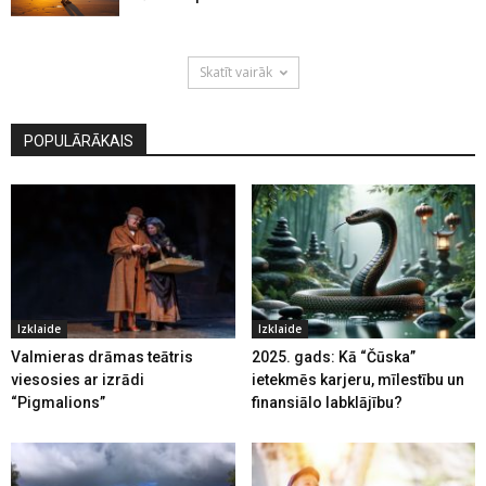
Skatīt vairāk
POPULĀRĀKAIS
Izklaide
Izklaide
Valmieras drāmas teātris
2025. gads: Kā “Čūska”
viesosies ar izrādi
ietekmēs karjeru, mīlestību un
“Pigmalions”
finansiālo labklājību?