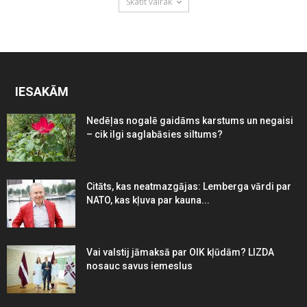
Skatīt vairāk
IESAKĀM
Nedēļas nogalē gaidāms karstums un negaisi
– cik ilgi saglabāsies siltums?
Citāts, kas neatmazgājas: Lemberga vārdi par
NATO, kas kļuva par kauna...
Vai valstij jāmaksā par OIK kļūdām? LIZDA
nosauc savus iemeslus