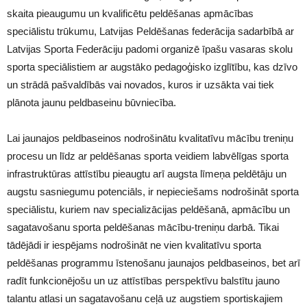
skaita pieaugumu un kvalificētu peldēšanas apmācības
speciālistu trūkumu, Latvijas Peldēšanas federācija sadarbībā ar
Latvijas Sporta Federāciju padomi organizē īpašu vasaras skolu
sporta speciālistiem ar augstāko pedagoģisko izglītību, kas dzīvo
un strādā pašvaldībās vai novados, kuros ir uzsākta vai tiek
plānota jaunu peldbaseinu būvniecība.
Lai jaunajos peldbaseinos nodrošinātu kvalitatīvu mācību treniņu
procesu un līdz ar peldēšanas sporta veidiem labvēlīgas sporta
infrastruktūras attīstību pieaugtu arī augsta līmeņa peldētāju un
augstu sasniegumu potenciāls, ir nepieciešams nodrošināt sporta
speciālistu, kuriem nav specializācijas peldēšanā, apmācību un
sagatavošanu sporta peldēšanas mācību-treniņu darbā. Tikai
tādējādi ir iespējams nodrošināt ne vien kvalitatīvu sporta
peldēšanas programmu īstenošanu jaunajos peldbaseinos, bet arī
radīt funkcionējošu un uz attīstības perspektīvu balstītu jauno
talantu atlasi un sagatavošanu ceļā uz augstiem sportiskajiem