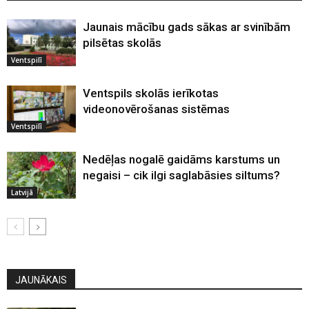
Jaunais mācību gads sākas ar svinībām
pilsētas skolās
Ventspilī
Ventspils skolās ierīkotas
videonovērošanas sistēmas
Ventspilī
Nedēļas nogalē gaidāms karstums un
negaisi – cik ilgi saglabāsies siltums?
Latvijā
JAUNĀKAIS