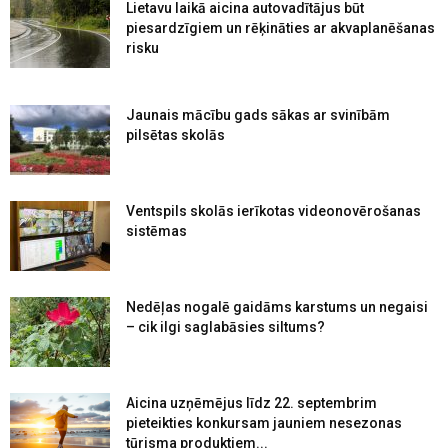
Lietavu laikā aicina autovadītājus būt
piesardzīgiem un rēķināties ar akvaplanēšanas
risku
Jaunais mācību gads sākas ar svinībām
pilsētas skolās
Ventspils skolās ierīkotas videonovērošanas
sistēmas
Nedēļas nogalē gaidāms karstums un negaisi
– cik ilgi saglabāsies siltums?
Aicina uzņēmējus līdz 22. septembrim
pieteikties konkursam jauniem nesezonas
tūrisma produktiem...