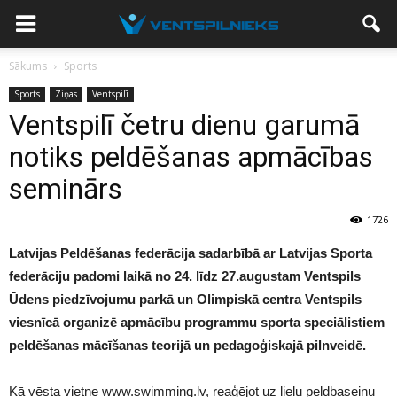
Sākums
Sports
Sports
Ziņas
Ventspilī
Ventspilī četru dienu garumā
notiks peldēšanas apmācības
seminārs
1726
Latvijas Peldēšanas federācija sadarbībā ar Latvijas Sporta
federāciju padomi laikā no 24. līdz 27.augustam Ventspils
Ūdens piedzīvojumu parkā un Olimpiskā centra Ventspils
viesnīcā organizē apmācību programmu sporta speciālistiem
peldēšanas mācīšanas teorijā un pedagoģiskajā pilnveidē.
Kā vēsta vietne www.swimming.lv, reaģējot uz lielu peldbaseinu