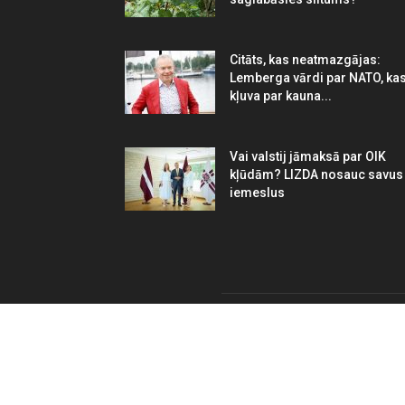
Citāts, kas neatmazgājas:
Lemberga vārdi par NATO, ka
kļuva par kauna...
Vai valstij jāmaksā par OIK
kļūdām? LIZDA nosauc savus
iemeslus
PA
Vents