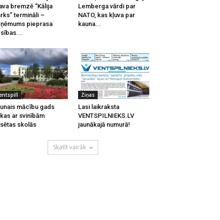
ava bremzē “Kālija
Lemberga vārdi par
rks” termināli –
NATO, kas kļuva par
zņēmums pieprasa
kauna...
esības...
entspilī
Ziņas
unais mācību gads
Lasi laikraksta
kas ar svinībām
VENTSPILNIEKS.LV
lsētas skolās
jaunākajā numurā!
Skatīt vairāk