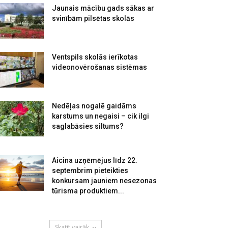
Jaunais mācību gads sākas ar
svinībām pilsētas skolās
Ventspils skolās ierīkotas
videonovērošanas sistēmas
Nedēļas nogalē gaidāms
karstums un negaisi – cik ilgi
saglabāsies siltums?
Aicina uzņēmējus līdz 22.
septembrim pieteikties
konkursam jauniem nesezonas
tūrisma produktiem...
Skatīt vairāk