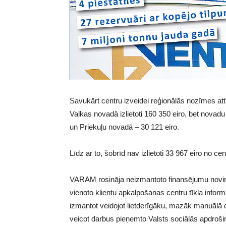
Savukārt centru izveidei reģionālās nozīmes a
Valkas novadā izlietoti 160 350 eiro, bet nova
un Priekuļu novadā – 30 121 eiro.
Līdz ar to, šobrīd nav izlietoti 33 967 eiro no 
VARAM rosināja neizmantoto finansējumu novirz
vienoto klientu apkalpošanas centru tīkla inform
izmantot veidojot lietderīgāku, mazāk manuālā 
veicot darbus pieņemto Valsts sociālās apdroš