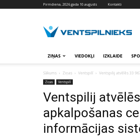
Pirmdiena, 2026.gada 10.augusts
Kontakti
VENTSPILNIEKS.LV
ZIŅAS
VIEDOKĻI
IZKLAIDE
SPO
Sākums
Ziņas
Ventspilī
Ventspilij atvēlēs 33 9
Ziņas
Ventspilī
Ventspilij atvēlē
apkalpošanas cen
informācijas sis