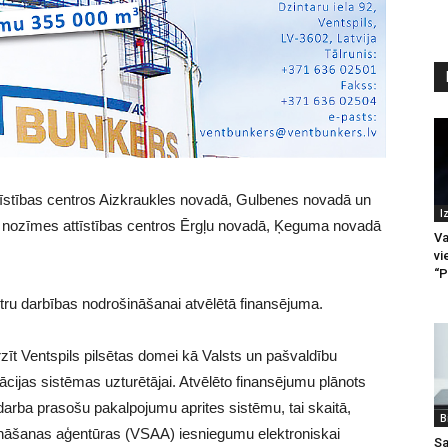
ttīstības centros Aizkraukles novadā, Gulbenes novadā un
I
du nozīmes attīstības centros Ērgļu novadā, Ķeguma novadā
Va
vi
“P
centru darbības nodrošināšanai atvēlētā finansējuma.
īt Ventspils pilsētas domei kā Valsts un pašvaldību
ācijas sistēmas uzturētājai. Atvēlēto finansējumu plānots
darba prasošu pakalpojumu aprites sistēmu, tai skaitā,
B
ināšanas aģentūras (VSAA) iesniegumu elektroniskai
Sa