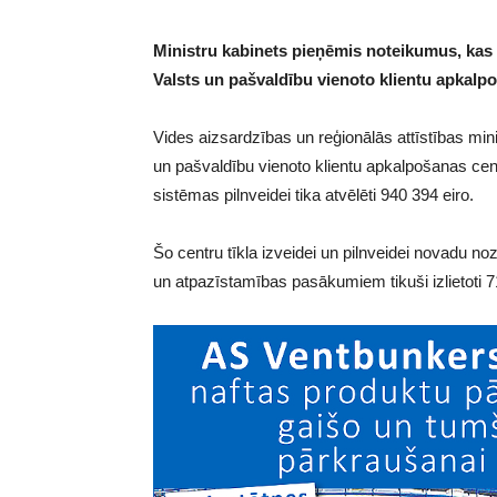
Ministru kabinets pieņēmis noteikumus, kas p
Valsts un pašvaldību vienoto klientu apkalpo
Vides aizsardzības un reģionālās attīstības mi
un pašvaldību vienoto klientu apkalpošanas cent
sistēmas pilnveidei tika atvēlēti 940 394 eiro.
Šo centru tīkla izveidei un pilnveidei novadu 
un atpazīstamības pasākumiem tikuši izlietoti 7