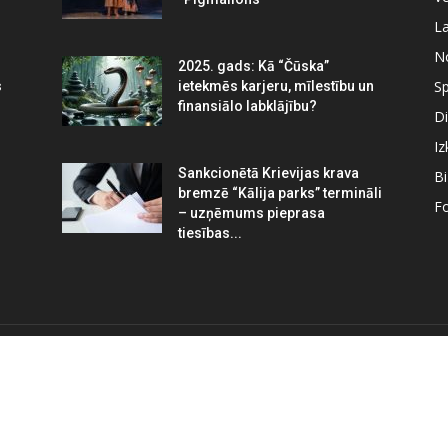
La
N
2025. gads: Kā “Čūska”
Sp
s
ietekmēs karjeru, mīlestību un
finansiālo labklājību?
Di
Iz
Sankcionētā Krievijas krava
B
bremzē “Kālija parks” termināli
Fo
– uzņēmums pieprasa
tiesības...
R MUMS
S
pilnieks.lv mērķis ir palīdzēt veicināt pilsētas izaugsmi