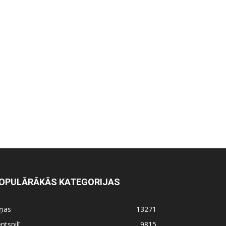
OPULĀRĀKĀS KATEGORIJAS
iņas
13271
ntspilī
9815