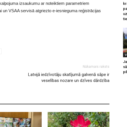
akalpojuma izsaukumu ar noteiktiem parametriem
kr
pa
i un VSAA servisā atgriezto e-iesnieguma reģistrācijas
u
ti
V
Ja
sā
Nākamais raksts
pi
Latvijā iedzīvotāju skatījumā galvenā sāpe ir
veselības nozare un dzīves dārdzība