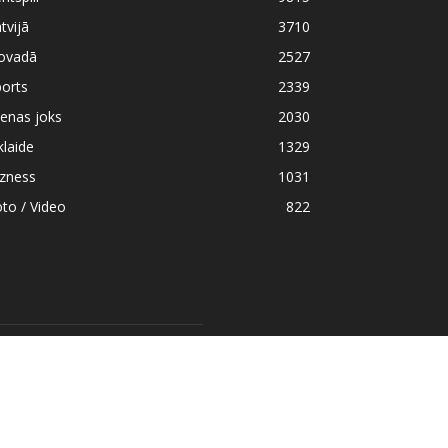
tvijā
3710
ovadā
2527
orts
2339
enas joks
2030
klaide
1329
izness
1031
to / Video
822
EKO MUMS