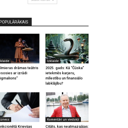
POPULĀRĀKAIS
zklaide
Izklaide
lmieras drāmas teātris
2025. gads: Kā “Čūska”
esosies ar izrādi
ietekmēs karjeru,
igmalions”
mīlestību un finansiālo
labklājību?
izness
Komentāri un viedokļi
nkcionētā Krievijas
Citāts, kas neatmazgājas: