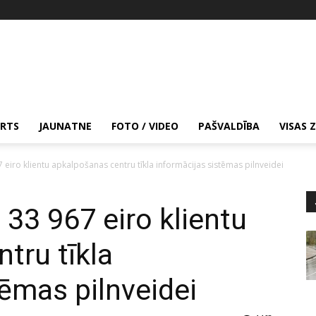
RTS
JAUNATNE
FOTO / VIDEO
PAŠVALDĪBA
VISAS 
67 eiro klientu apkalpošanas centru tīkla informācijas sistēmas pilnveidei
s 33 967 eiro klientu
tru tīkla
tēmas pilnveidei