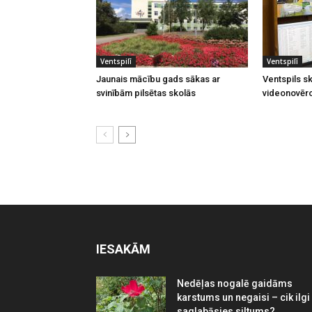
Ventspilī
Ventspilī
Jaunais mācību gads sākas ar
Ventspils sk
svinībām pilsētas skolās
videonovēr
IESAKĀM
Nedēļas nogalē gaidāms
karstums un negaisi – cik ilgi
saglabāsies siltums?