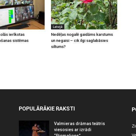
Latvijā
olās ierīkotas
Nedēļas nogalē gaidāms karstums
ošanas sistēmas
un negaisi – cik ilgi saglabāsies
siltums?
POPULĀRĀKIE RAKSTI
P
Valmieras drāmas teātris
Z
viesosies ar izrādi
Ve
“Pigmalions”