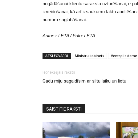
nogādāšanai klientu saraksta uzturēšanai, e-p
izveidošanai, kā arī izsaukumu faktu auditēšana
numuru saglabāšanai.
Autors: LETA / Foto: LETA
ATSLĒGVĀRDI
Ministru kabinets
Ventspils dome
Iepriekšējais raksts
Gadu miju sagaidīsim ar siltu laiku un lietu
SAISTĪTIE RAKSTI