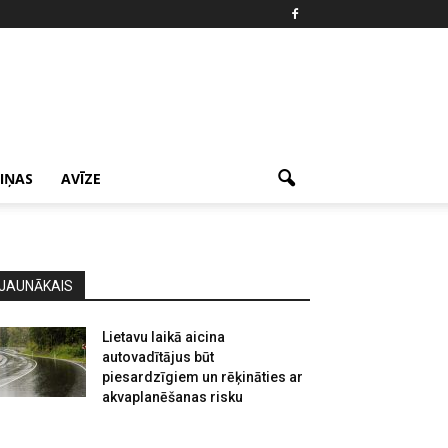
ZIŅAS
AVĪZE
JAUNĀKAIS
Lietavu laikā aicina
autovadītājus būt
piesardzīgiem un rēķināties ar
akvaplanēšanas risku