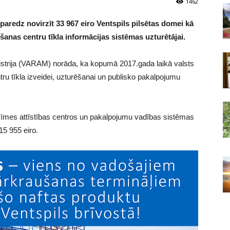
1462
aredz novirzīt 33 967 eiro Ventspils pilsētas domei kā
šanas centru tīkla informācijas sistēmas uzturētājai.
nistrija (VARAM) norāda, ka kopumā 2017.gada laikā valsts
ru tīkla izveidei, uzturēšanai un publisko pakalpojumu
nozīmes attīstības centros un pakalpojumu vadības sistēmas
15 955 eiro.