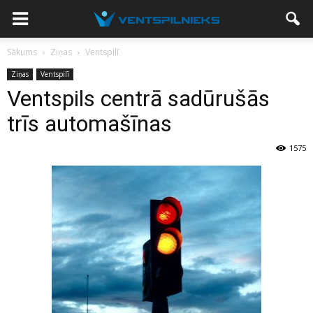
Sākums
Ziņas
Ventspilī
Ziņas
Ventspilī
Ventspils centrā sadūrušās
trīs automašīnas
1575