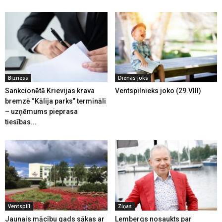
Bizness
Dienas joks
Sankcionētā Krievijas krava
Ventspilnieks joko (29.VIII)
bremzē “Kālija parks” termināli
– uzņēmums pieprasa
tiesības...
Ventspilī
Ziņas
Jaunais mācību gads sākas ar
Lembergs nosaukts par