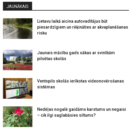
JAUNĀKAIS
Lietavu laikā aicina autovadītājus būt
piesardzīgiem un rēķināties ar akvaplanēšanas
risku
Jaunais mācību gads sākas ar svinībām
pilsētas skolās
Ventspils skolās ierīkotas videonovērošanas
sistēmas
Nedēļas nogalē gaidāms karstums un negaisi
– cik ilgi saglabāsies siltums?