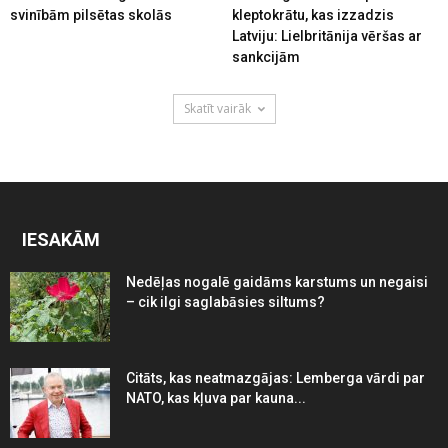
svinībām pilsētas skolās
kleptokrātu, kas izzadzis
Latviju: Lielbritānija vēršas ar
sankcijām
Skatīt vairāk
IESAKĀM
Nedēļas nogalē gaidāms karstums un negaisi
– cik ilgi saglabāsies siltums?
Citāts, kas neatmazgājas: Lemberga vārdi par
NATO, kas kļuva par kauna...