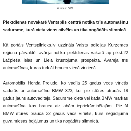
Autors: SXC
Piektdienas novakarē Ventspils centrā notika trīs automašīnu
sadursme, kurā cieta viens cilvēks un tika nogādāts slimnīcā.
Kā portāls Ventspilnieks.lv uzzināja Valsts policijas Kurzemes
reģiona pārvaldē, avārija notika piektdienas vakarā ap plkst.22
Lāčplēša ielas un Lielā krustojuma prospektā. Avarēja trīs
automašīnas, kuras turklāt brauca vienā virzienā.
Automobilis Honda Prelude, ko vadīja 25 gadus vecs vīrietis
sadurās ar automašīnu BMW 323, kur pie stūres atradās 19
gadus jauns autovadītājs. Sadursmē cieta vēl kāda BMW markas
automašīna, kas brauca aiz abām iepriekšminētajām. Pie šī
BMW stūres brauca 22 gadus vecs vīrietis, kurš negadījumā
guva miesas bojājumus un tika nogādāts slimnīcā.