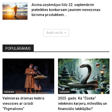
Aicina uzņēmējus līdz 22. septembrim
pieteikties konkursam jauniem nesezonas
tūrisma produktiem...
Skatīt vairāk
POPULĀRĀKAIS
Izklaide
Izklaide
Valmieras drāmas teātris
2025. gads: Kā “Čūska”
viesosies ar izrādi
ietekmēs karjeru, mīlestību un
“Pigmalions”
finansiālo labklājību?