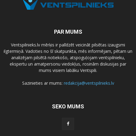
PAR MUMS
Ventspilnieks.lv mērķis ir palīdzēt veicināt pilsētas izaugsmi
ilgtermiņā. Vadoties no šī skatpunkta, mēs informējam, pētam un
analizējam pilsētā notiekošo, atspoguļojam ventspilnieku,
ekspertu un amatpersonu viedokļus, rosinām diskusijas par
mums visiem labāku Ventspili.
Sazinieties ar mums:
redakcija@ventspilnieks.lv
SEKO MUMS