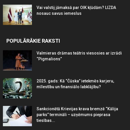
Vai valstij jāmaksā par OIK kļūdām? LIZDA
nosauc savus iemeslus
POPULĀRĀKIE RAKSTI
Valmieras drāmas teātris viesosies ar izrādi
“Pigmalions”
2025. gads: Kā “Čūska” ietekmēs karjeru,
mīlestību un finansiālo labklājību?
Sankcionētā Krievijas krava bremzē “Kālija
parks” termināli – uzņēmums pieprasa
tiesības...