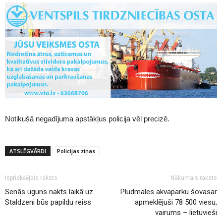
Notikušā negadījuma apstākļus policija vēl precizē.
ATSLĒGVĀRDI
Policijas ziņas
Iepriekšējais raksts
Nākamais raksts
Senās uguns nakts laikā uz
Pludmales akvaparku šovasar
Staldzeni būs papildu reiss
apmeklējuši 78 500 viesu,
vairums – lietuvieši