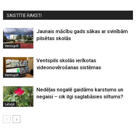
SAISTĪTIE RAKSTI
Jaunais mācību gads sākas ar svinībām
pilsētas skolās
Ventspilī
Ventspils skolās ierīkotas
videonovērošanas sistēmas
Ventspilī
Nedēļas nogalē gaidāms karstums un
negaisi – cik ilgi saglabāsies siltums?
Latvijā