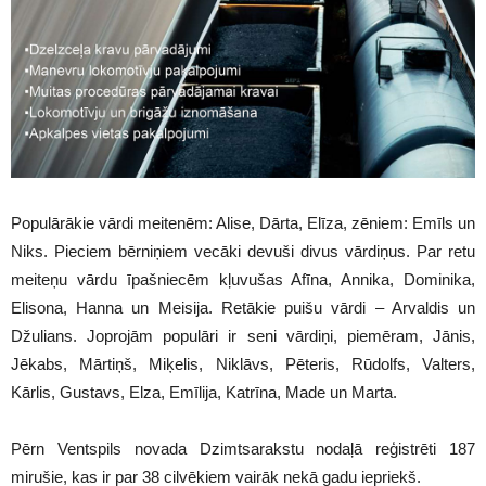
Populārākie vārdi meitenēm: Alise, Dārta, Elīza, zēniem: Emīls un
Niks. Pieciem bērniņiem vecāki devuši divus vārdiņus. Par retu
meiteņu vārdu īpašniecēm kļuvušas Afīna, Annika, Dominika,
Elisona, Hanna un Meisija. Retākie puišu vārdi – Arvaldis un
Džulians. Joprojām populāri ir seni vārdiņi, piemēram, Jānis,
Jēkabs, Mārtiņš, Miķelis, Niklāvs, Pēteris, Rūdolfs, Valters,
Kārlis, Gustavs, Elza, Emīlija, Katrīna, Made un Marta.
Pērn Ventspils novada Dzimtsarakstu nodaļā reģistrēti 187
mirušie, kas ir par 38 cilvēkiem vairāk nekā gadu iepriekš.