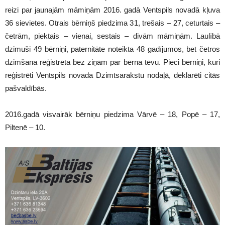
reizi par jaunajām māmiņām 2016. gadā Ventspils novadā kļuva
36 sievietes. Otrais bērniņš piedzima 31, trešais – 27, ceturtais –
četrām, piektais – vienai, sestais – divām māmiņām. Laulībā
dzimuši 49 bērniņi, paternitāte noteikta 48 gadījumos, bet četros
dzimšana reģistrēta bez ziņām par bērna tēvu. Pieci bērniņi, kuri
reģistrēti Ventspils novada Dzimtsarakstu nodaļā, deklarēti citās
pašvaldībās.
2016.gadā visvairāk bērniņu piedzima Vārvē – 18, Popē – 17,
Piltenē – 10.