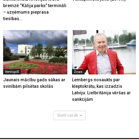
bremzē “Kālija parks” termināli
– uzņēmums pieprasa
tiesības...
Ventspilī
Ziņas
Jaunais mācību gads sākas ar
Lembergs nosaukts par
svinībām pilsētas skolās
kleptokrātu, kas izzadzis
Latviju: Lielbritānija vēršas ar
sankcijām
Skatīt vairāk