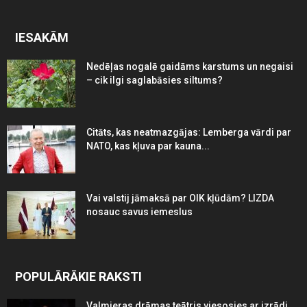
IESAKĀM
Nedēļas nogalē gaidāms karstums un negaisi
– cik ilgi saglabāsies siltums?
Citāts, kas neatmazgājas: Lemberga vārdi par
NATO, kas kļuva par kauna...
Vai valstij jāmaksā par OIK kļūdām? LIZDA
nosauc savus iemeslus
POPULĀRĀKIE RAKSTI
Valmieras drāmas teātris viesosies ar izrādi