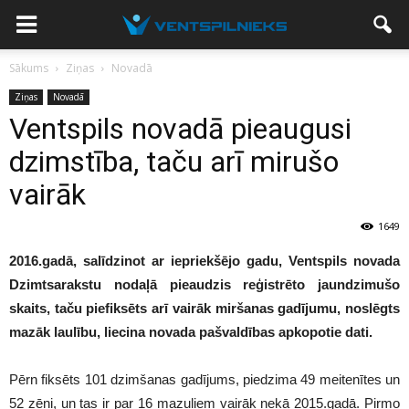
Sākums
Ziņas
Novadā
Ziņas
Novadā
Ventspils novadā pieaugusi
dzimstība, taču arī mirušo
vairāk
1649
2016.gadā, salīdzinot ar iepriekšējo gadu, Ventspils novada
Dzimtsarakstu nodaļā pieaudzis reģistrēto jaundzimušo
skaits, taču piefiksēts arī vairāk miršanas gadījumu, noslēgts
mazāk laulību, liecina novada pašvaldības apkopotie dati.
Pērn fiksēts 101 dzimšanas gadījums, piedzima 49 meitenītes un
52 zēni, un tas ir par 16 mazuļiem vairāk nekā 2015.gadā. Pirmo