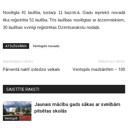
Noslēgta 41 laulība, tostarp 11 baznīcā. Gadu iepriekš novadā
tika reģistrēta 51 laulība. Trīs laulības noslēgtas ar ārzemniekiem,
30 laulības svinīgi reģistrētas Dzimtsarakstu nodaļā.
ATSLĒGVĀRDI
Ventspils novads
Iepriekšējais raksts
Nākamais raksts
Pārventā naktī izdedzis veikals
Ventspils mazbānītim – 100
SAISTĪTIE RAKSTI
Jaunais mācību gads sākas ar svinībām
pilsētas skolās
Ventspilī