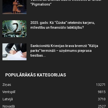
“Pigmalions”
2025. gads: Kā “Čūska” ietekmēs karjeru,
mīlestību un finansiālo labklājību?
Sankcionētā Krievijas krava bremzē “Kālija
parks” termināli – uzņēmums pieprasa
tiesības...
POPULĀRĀKĀS KATEGORIJAS
Ziņas
13271
Ventspilī
9815
Latvijā
3710
Novadā
2527