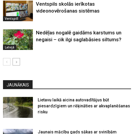
Ventspils skolās ierīkotas
videonovērošanas sistēmas
Ventspilī
Nedēļas nogalē gaidāms karstums un
negaisi – cik ilgi saglabāsies siltums?
Latvijā
JAUNĀKAIS
Lietavu laikā aicina autovadītājus būt
piesardzīgiem un rēķināties ar akvaplanēšanas
risku
Jaunais mācību gads sākas ar svinībām