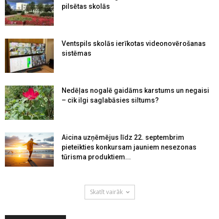
pilsētas skolās
Ventspils skolās ierīkotas videonovērošanas
sistēmas
Nedēļas nogalē gaidāms karstums un negaisi
– cik ilgi saglabāsies siltums?
Aicina uzņēmējus līdz 22. septembrim
pieteikties konkursam jauniem nesezonas
tūrisma produktiem...
Skatīt vairāk