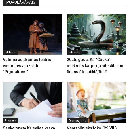
POPULĀRĀKAIS
Izklaide
Izklaide
Valmieras drāmas teātris
2025. gads: Kā “Čūska”
viesosies ar izrādi
ietekmēs karjeru, mīlestību un
“Pigmalions”
finansiālo labklājību?
Bizness
Dienas joks
Sankcionētā Krievijas krava
Ventspilnieks joko (29.VIII)