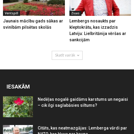
Ventspilī
Ziņas
Jaunais mācību gads sākas ar
Lembergs nosaukts par
svinībām pilsētas skolās
kleptokrātu, kas izzadzis
Latviju: Lielbritānija vēršas ar
sankcijām
Skatīt vairāk
IESAKĀM
Nedēļas nogalē gaidāms karstums un negaisi
– cik ilgi saglabāsies siltums?
Citāts, kas neatmazgājas: Lemberga vārdi par
NATO, kas kļuva par kauna...