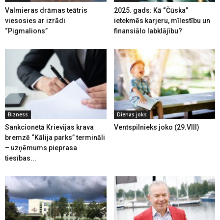
Valmieras drāmas teātris
2025. gads: Kā “Čūska”
viesosies ar izrādi
ietekmēs karjeru, mīlestību un
“Pigmalions”
finansiālo labklājību?
Bizness
Dienas joks
Sankcionētā Krievijas krava
Ventspilnieks joko (29.VIII)
bremzē “Kālija parks” termināli
– uzņēmums pieprasa
tiesības...