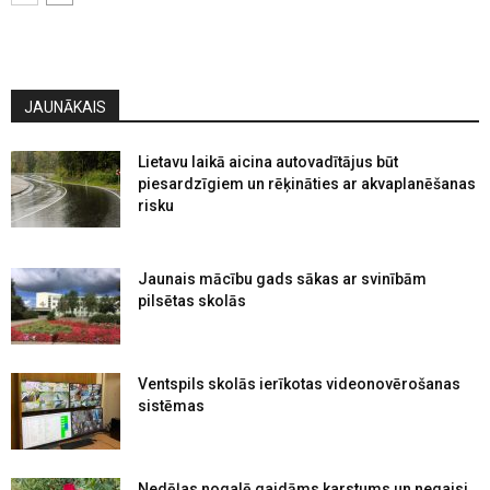
JAUNĀKAIS
Lietavu laikā aicina autovadītājus būt
piesardzīgiem un rēķināties ar akvaplanēšanas
risku
Jaunais mācību gads sākas ar svinībām
pilsētas skolās
Ventspils skolās ierīkotas videonovērošanas
sistēmas
Nedēļas nogalē gaidāms karstums un negaisi