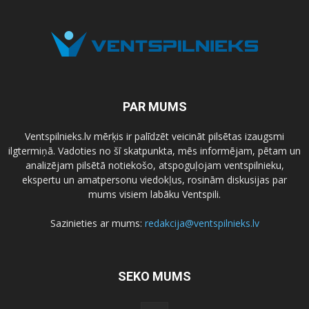
PAR MUMS
Ventspilnieks.lv mērķis ir palīdzēt veicināt pilsētas izaugsmi
ilgtermiņā. Vadoties no šī skatpunkta, mēs informējam, pētam un
analizējam pilsētā notiekošo, atspoguļojam ventspilnieku,
ekspertu un amatpersonu viedokļus, rosinām diskusijas par
mums visiem labāku Ventspili.
Sazinieties ar mums:
redakcija@ventspilnieks.lv
SEKO MUMS