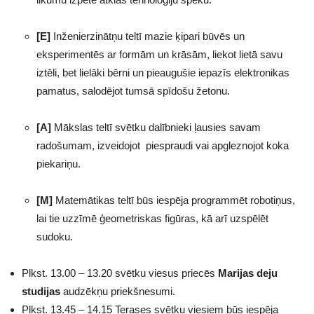
[E]
Inženierzinātņu teltī mazie ķipari būvēs un
eksperimentēs ar formām un krāsām, liekot lietā savu
iztēli, bet lielāki bērni un pieaugušie iepazīs elektronikas
pamatus, salodējot tumsā spīdošu žetonu.
[A]
Mākslas teltī svētku dalībnieki ļausies savam
radošumam, izveidojot piespraudi vai apgleznojot koka
piekariņu.
[M]
Matemātikas teltī būs iespēja programmēt robotiņus,
lai tie uzzīmē ģeometriskas figūras, kā arī uzspēlēt
sudoku.
Plkst. 13.00 – 13.20 svētku viesus priecēs
Marijas deju
studijas
audzēkņu priekšnesumi.
Plkst. 13.45 – 14.15 Terases svētku viesiem būs iespēja