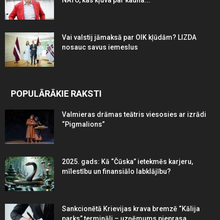
Vai valstij jāmaksā par OIK kļūdām? LIZDA
nosauc savus iemeslus
POPULĀRĀKIE RAKSTI
Valmieras drāmas teātris viesosies ar izrādi
“Pigmalions”
2025. gads: Kā “Čūska” ietekmēs karjeru,
mīlestību un finansiālo labklājību?
Sankcionētā Krievijas krava bremzē “Kālija
parks” termināli – uzņēmums pieprasa