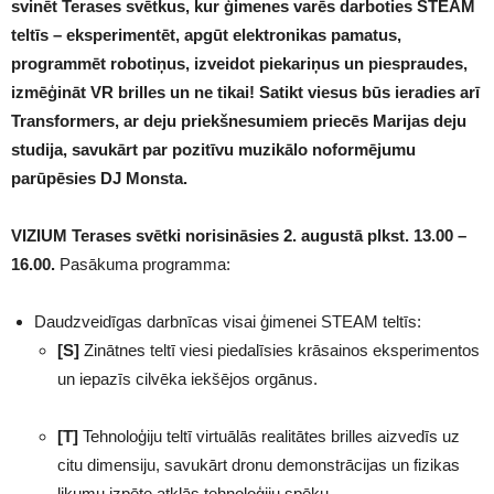
svinēt Terases svētkus, kur ģimenes varēs darboties STEAM
teltīs – eksperimentēt, apgūt elektronikas pamatus,
programmēt robotiņus, izveidot piekariņus un piespraudes,
izmēģināt VR brilles un ne tikai! Satikt viesus būs ieradies arī
Transformers, ar deju priekšnesumiem priecēs Marijas deju
studija, savukārt par pozitīvu muzikālo noformējumu
parūpēsies DJ Monsta.
VIZIUM Terases svētki norisināsies 2. augustā plkst. 13.00 –
16.00.
Pasākuma programma:
Daudzveidīgas darbnīcas visai ģimenei STEAM teltīs:
[S]
Zinātnes teltī viesi piedalīsies krāsainos eksperimentos
un iepazīs cilvēka iekšējos orgānus.
[T]
Tehnoloģiju teltī virtuālās realitātes brilles aizvedīs uz
citu dimensiju, savukārt dronu demonstrācijas un fizikas
likumu izpēte atklās tehnoloģiju spēku.