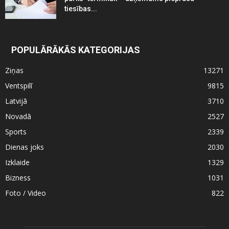
tiesības...
POPULĀRĀKĀS KATEGORIJAS
Ziņas
13271
Ventspilī
9815
Latvijā
3710
Novadā
2527
Sports
2339
Dienas joks
2030
Izklaide
1329
Bizness
1031
Foto / Video
822