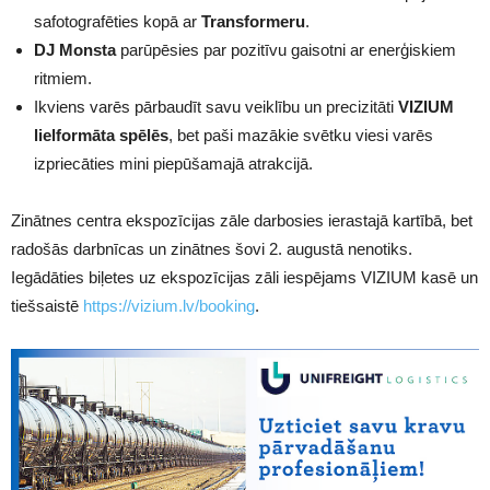
safotografēties kopā ar
Transformeru
.
DJ Monsta
parūpēsies par pozitīvu gaisotni ar enerģiskiem
ritmiem.
Ikviens varēs pārbaudīt savu veiklību un precizitāti
VIZIUM
lielformāta spēlēs
, bet paši mazākie svētku viesi varēs
izpriecāties mini piepūšamajā atrakcijā.
Zinātnes centra ekspozīcijas zāle darbosies ierastajā kartībā, bet
radošās darbnīcas un zinātnes šovi 2. augustā nenotiks.
Iegādāties biļetes uz ekspozīcijas zāli iespējams VIZIUM kasē un
tiešsaistē
https://vizium.lv/booking
.