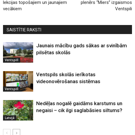
lekcijas topošajiem un jaunajiem
plenērs “Miers” izgaismos
vecākiem
Ventspili
SAISTĪTIE RAKSTI
Jaunais mācību gads sākas ar svinībām
pilsētas skolās
Ventspilī
Ventspils skolās ierīkotas
videonovērošanas sistēmas
Ventspilī
Nedēļas nogalē gaidāms karstums un
negaisi – cik ilgi saglabāsies siltums?
Latvijā