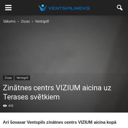
Sākums
Ziņas
Ventspilī
Ziņas
Ventspilī
Zinātnes centrs VIZIUM aicina uz
Terases svētkiem
410
Arī šovasar Ventspils zinātnes centrs VIZIUM aicina kopā