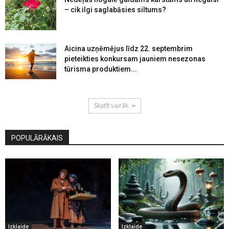
– cik ilgi saglabāsies siltums?
Aicina uzņēmējus līdz 22. septembrim
pieteikties konkursam jauniem nesezonas
tūrisma produktiem...
Skatīt vairāk
POPULĀRĀKAIS
Izklaide
Izklaide