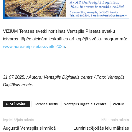
VIZIUM Terases svētki norisinās Ventspils Pilsētas svētku
ietvaros, tāpēc aicinām ieskatīties arī kopējā svētku programmā:
www.adre.se/pilsetassvetki2025
.
31.07.2025. / Autors: Ventspils Digitālais centrs / Foto: Ventspils
Digitālais centrs
ATSLĒGVĀRDI
Terases svētki
Ventspils Digitālais centrs
VIZIUM
Iepriekšējais raksts
Nākamais raksts
Augustā Ventspils slimnīcā –
Luminiscējošās ielu mākslas