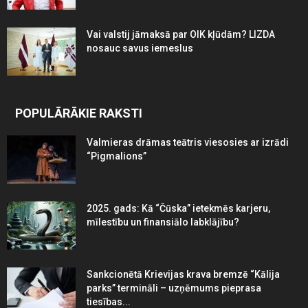
Vai valstij jāmaksā par OIK kļūdām? LIZDA
nosauc savus iemeslus
POPULĀRĀKIE RAKSTI
Valmieras drāmas teātris viesosies ar izrādi
“Pigmalions”
2025. gads: Kā “Čūska” ietekmēs karjeru,
mīlestību un finansiālo labklājību?
Sankcionētā Krievijas krava bremzē “Kālija
parks” termināli – uzņēmums pieprasa
tiesības...