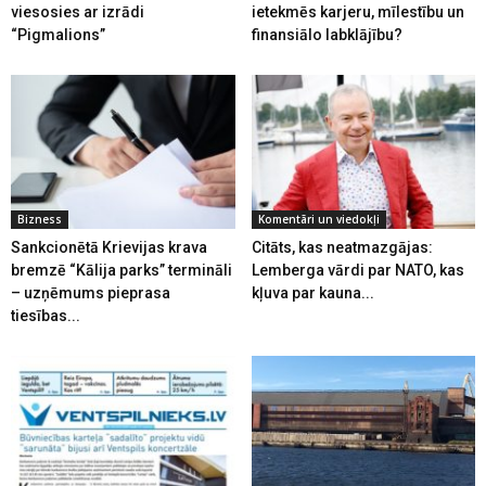
viesosies ar izrādi
ietekmēs karjeru, mīlestību un
“Pigmalions”
finansiālo labklājību?
Bizness
Komentāri un viedokļi
Sankcionētā Krievijas krava
Citāts, kas neatmazgājas:
bremzē “Kālija parks” termināli
Lemberga vārdi par NATO, kas
– uzņēmums pieprasa
kļuva par kauna...
tiesības...