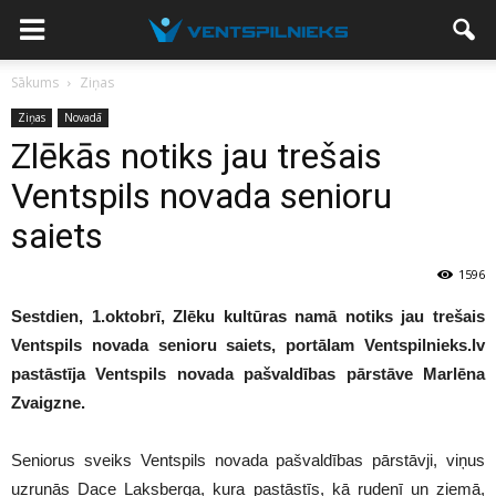
Sākums
Ziņas
Ziņas
Novadā
Zlēkās notiks jau trešais
Ventspils novada senioru
saiets
1596
Sestdien, 1.oktobrī, Zlēku kultūras namā notiks jau trešais
Ventspils novada senioru saiets, portālam Ventspilnieks.lv
pastāstīja Ventspils novada pašvaldības pārstāve Marlēna
Zvaigzne.
Seniorus sveiks Ventspils novada pašvaldības pārstāvji, viņus
uzrunās Dace Laksberga, kura pastāstīs, kā rudenī un ziemā,