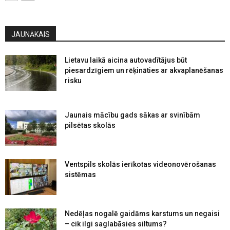
JAUNĀKAIS
Lietavu laikā aicina autovadītājus būt
piesardzīgiem un rēķināties ar akvaplanēšanas
risku
Jaunais mācību gads sākas ar svinībām
pilsētas skolās
Ventspils skolās ierīkotas videonovērošanas
sistēmas
Nedēļas nogalē gaidāms karstums un negaisi
– cik ilgi saglabāsies siltums?