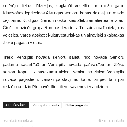
netērējot liekus līdzekļus, saglabāt veselību un možu garu.
Klātesošos iepriecinās Alsungas senioru kopas dejotāji un mazie
dejotāji no Kuldīgas. Seniori noskatīsies Zlēku amatierteātra izrādi
Čir čir, muzicēs grupa Rumbas kvartets. Tie saieta dalībnieki, kas
vēlēsies, varēs apskatīt kultūrvēsturiskās un ainaviski skaistākās
Zlēku pagasta vietas.
Trešo Ventspils novada senioru saietu rīko novada Senioru
padome sadarbībā ar Ventspils novada pašvaldību un Zlēku
senioru kopu. Uz pasākumu aicināti seniori no visiem Ventspils
novada pagastiem, vairāki pārstāvji no katra, lai pēc tam par
redzēto un dzirdēto pavēstītu citiem saviem vienaudžiem.
ATSLĒGVĀRDI
Ventspils novads
Zlēku pagasts
Iepriekšējais raksts
Nākamais raksts