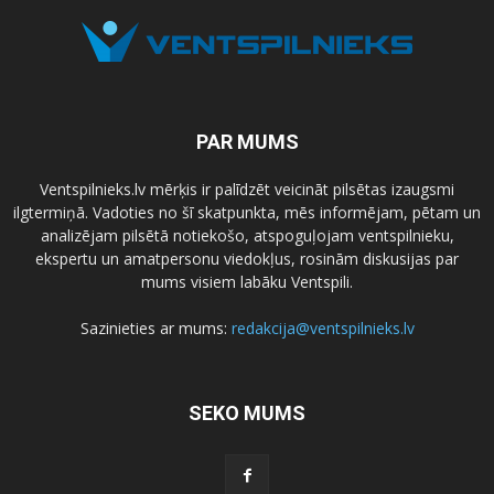
PAR MUMS
Ventspilnieks.lv mērķis ir palīdzēt veicināt pilsētas izaugsmi
ilgtermiņā. Vadoties no šī skatpunkta, mēs informējam, pētam un
analizējam pilsētā notiekošo, atspoguļojam ventspilnieku,
ekspertu un amatpersonu viedokļus, rosinām diskusijas par
mums visiem labāku Ventspili.
Sazinieties ar mums:
redakcija@ventspilnieks.lv
SEKO MUMS