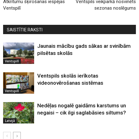
Atkritumu šķirošanas iespējas
Ventspils veikparkā nosvinēts
Ventspilī
sezonas noslēgums
SAISTĪTIE RAKSTI
Jaunais mācību gads sākas ar svinībām
pilsētas skolās
Ventspilī
Ventspils skolās ierīkotas
videonovērošanas sistēmas
Ventspilī
Nedēļas nogalē gaidāms karstums un
negaisi – cik ilgi saglabāsies siltums?
Latvijā