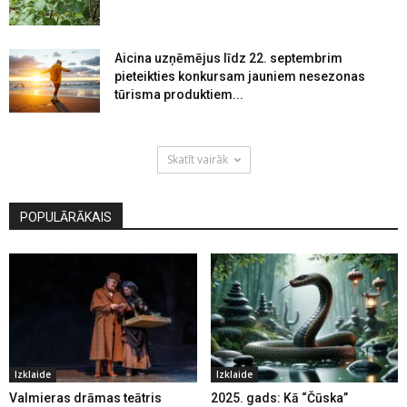
Aicina uzņēmējus līdz 22. septembrim
pieteikties konkursam jauniem nesezonas
tūrisma produktiem...
Skatīt vairāk
POPULĀRĀKAIS
Izklaide
Izklaide
Valmieras drāmas teātris
2025. gads: Kā “Čūska”