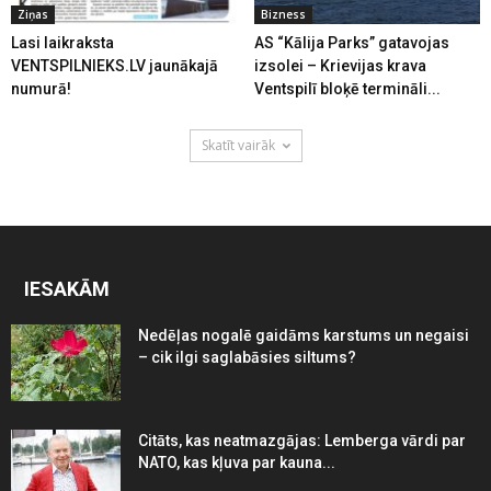
Ziņas
Bizness
Lasi laikraksta
AS “Kālija Parks” gatavojas
VENTSPILNIEKS.LV jaunākajā
izsolei – Krievijas krava
numurā!
Ventspilī bloķē termināli...
Skatīt vairāk
IESAKĀM
Nedēļas nogalē gaidāms karstums un negaisi
– cik ilgi saglabāsies siltums?
Citāts, kas neatmazgājas: Lemberga vārdi par
NATO, kas kļuva par kauna...