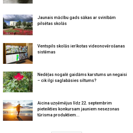
Jaunais mācību gads sākas ar svinībām
pilsētas skolās
Ventspils skolās ierīkotas videonovērošanas
sistēmas
Nedēļas nogalē gaidāms karstums un negaisi
– cik ilgi saglabāsies siltums?
Aicina uzņēmējus līdz 22. septembrim
pieteikties konkursam jauniem nesezonas
tūrisma produktiem...