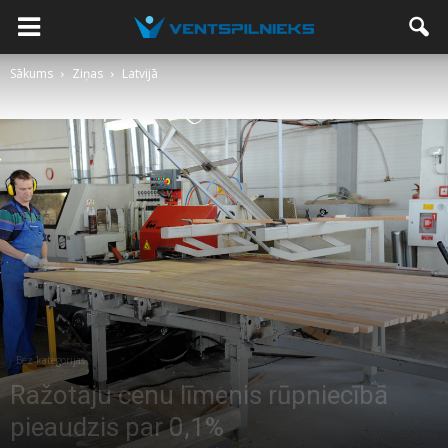
Sākums
Ziņas
Latvijā
Bez kategorijas
Ražotāju cenu līmenis rūpniecībā
pieaudzis par 0,1%