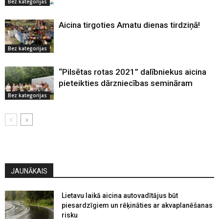
Bez kategorijas
Aicina tirgoties Amatu dienas tirdziņā!
Bez kategorijas
“Pilsētas rotas 2021” dalībniekus aicina
pieteikties dārzniecības semināram
Bez kategorijas
JAUNĀKAIS
Lietavu laikā aicina autovadītājus būt
piesardzīgiem un rēķināties ar akvaplanēšanas
risku