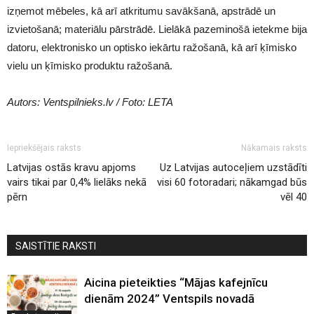
izņemot mēbeles, kā arī atkritumu savākšanā, apstrādē un
izvietošanā; materiālu pārstrādē. Lielākā pazeminošā ietekme bija
datoru, elektronisko un optisko iekārtu ražošanā, kā arī ķīmisko
vielu un ķīmisko produktu ražošanā.
Autors: Ventspilnieks.lv / Foto: LETA
Iepriekšējais raksts
Nākamais raksts
Latvijas ostās kravu apjoms
Uz Latvijas autoceļiem uzstādīti
vairs tikai par 0,4% lielāks nekā
visi 60 fotoradari; nākamgad būs
pērn
vēl 40
SAISTĪTIE RAKSTI
Aicina pieteikties “Mājas kafejnīcu
dienām 2024” Ventspils novadā