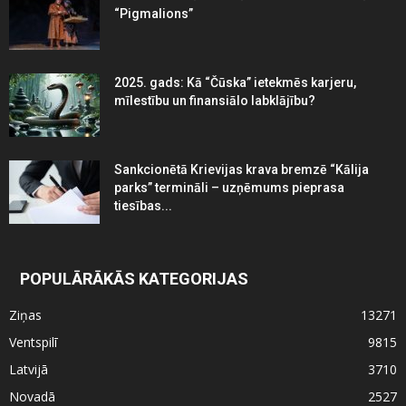
“Pigmalions”
2025. gads: Kā “Čūska” ietekmēs karjeru,
mīlestību un finansiālo labklājību?
Sankcionētā Krievijas krava bremzē “Kālija
parks” termināli – uzņēmums pieprasa
tiesības...
POPULĀRĀKĀS KATEGORIJAS
Ziņas
13271
Ventspilī
9815
Latvijā
3710
Novadā
2527