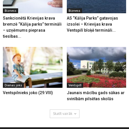
Bizness
Bizness
Sankcionētā Krievijas krava
AS “Kālija Parks” gatavojas
bremzē “Kālija parks” termināli
izsolei – Krievijas krava
– uzņēmums pieprasa
Ventspilī bloķē termināli...
tiesības...
Dienas joks
Ventspilī
Ventspilnieks joko (29.VIII)
Jaunais mācību gads sākas ar
svinībām pilsētas skolās
Skatīt vairāk