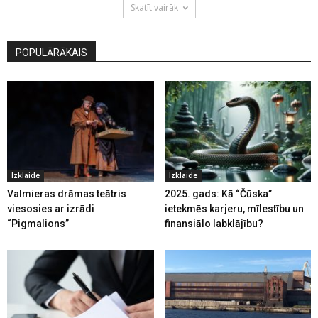
Skatīt vairāk
POPULĀRĀKAIS
Izklaide
Izklaide
Valmieras drāmas teātris
2025. gads: Kā “Čūska”
viesosies ar izrādi
ietekmēs karjeru, mīlestību un
“Pigmalions”
finansiālo labklājību?