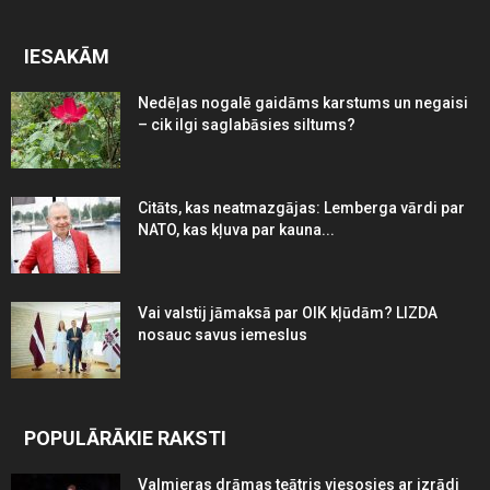
IESAKĀM
Nedēļas nogalē gaidāms karstums un negaisi
– cik ilgi saglabāsies siltums?
Citāts, kas neatmazgājas: Lemberga vārdi par
NATO, kas kļuva par kauna...
Vai valstij jāmaksā par OIK kļūdām? LIZDA
nosauc savus iemeslus
POPULĀRĀKIE RAKSTI
Valmieras drāmas teātris viesosies ar izrādi