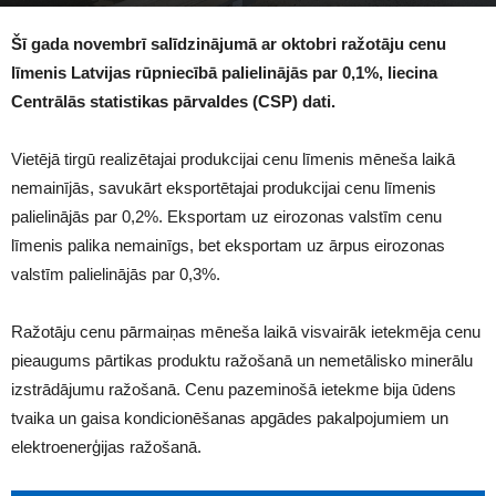
1379
Šī gada novembrī salīdzinājumā ar oktobri ražotāju cenu
līmenis Latvijas rūpniecībā palielinājās par 0,1%, liecina
Centrālās statistikas pārvaldes (CSP) dati.
Vietējā tirgū realizētajai produkcijai cenu līmenis mēneša laikā
nemainījās, savukārt eksportētajai produkcijai cenu līmenis
palielinājās par 0,2%. Eksportam uz eirozonas valstīm cenu
līmenis palika nemainīgs, bet eksportam uz ārpus eirozonas
valstīm palielinājās par 0,3%.
Ražotāju cenu pārmaiņas mēneša laikā visvairāk ietekmēja cenu
pieaugums pārtikas produktu ražošanā un nemetālisko minerālu
izstrādājumu ražošanā. Cenu pazeminošā ietekme bija ūdens
tvaika un gaisa kondicionēšanas apgādes pakalpojumiem un
elektroenerģijas ražošanā.