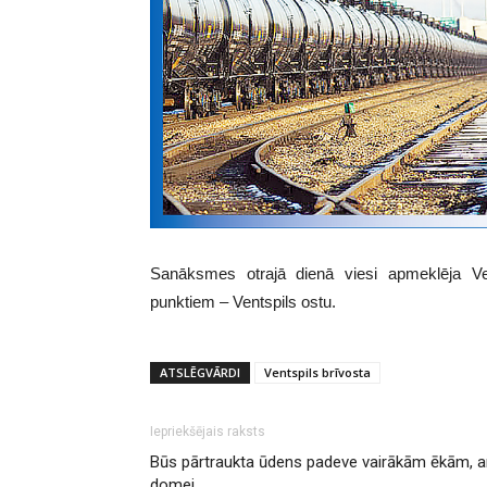
Sanāksmes otrajā dienā viesi apmeklēja Vent
punktiem – Ventspils ostu.
ATSLĒGVĀRDI
Ventspils brīvosta
Iepriekšējais raksts
Būs pārtraukta ūdens padeve vairākām ēkām, a
domei