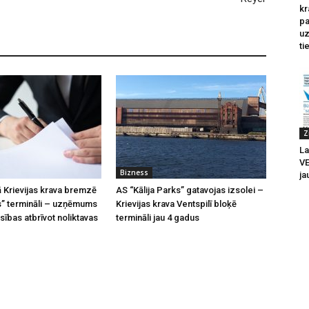
kr
pa
u
ti
Z
La
V
Bizness
ja
 Krievijas krava bremzē
AS “Kālija Parks” gatavojas izsolei –
ks” termināli – uzņēmums
Krievijas krava Ventspilī bloķē
sības atbrīvot noliktavas
termināli jau 4 gadus