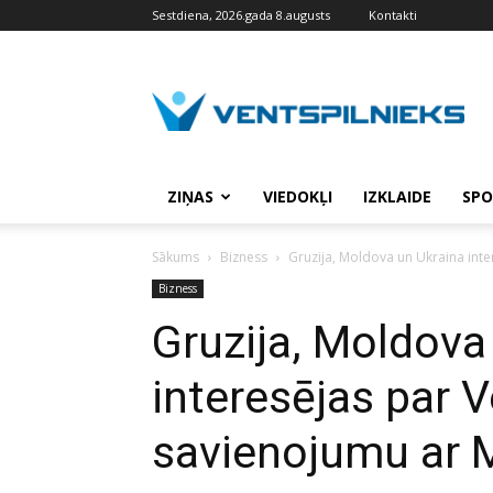
Sestdiena, 2026.gada 8.augusts
Kontakti
VENTSPILNIEKS.LV
ZIŅAS
VIEDOKĻI
IZKLAIDE
SPO
Sākums
Bizness
Gruzija, Moldova un Ukraina inte
Bizness
Gruzija, Moldova
interesējas par V
savienojumu ar M