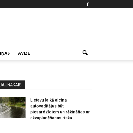
ZIŅAS
AVĪZE
JAUNĀKAIS
Lietavu laikā aicina
autovadītājus būt
piesardzīgiem un rēķināties ar
akvaplanēšanas risku