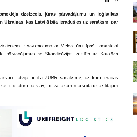
1637
 apmeklēja dzelzceļa, jūras pārvadājumu un loģistikas
n Ukrainas, kas Latvijā bija ieradušies uz sanāksmi par
 virzieniem ir savienojums ar Melno jūru, īpaši izmantojot
eikt pārvadājumus no Skandināvijas valstīm uz Kaukāza
27.janvārī Latvijā notika ZUBR sanāksme, uz kuru ieradās
ikas operatoru pārstāvji no vairākām maršrutā iesaistītajām