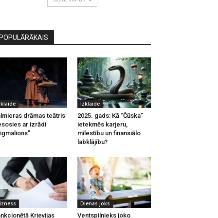
POPULĀRĀKAIS
zklaide
Izklaide
lmieras drāmas teātris
2025. gads: Kā “Čūska”
esosies ar izrādi
ietekmēs karjeru,
igmalions”
mīlestību un finansiālo
labklājību?
izness
Dienas joks
nkcionētā Krievijas
Ventspilnieks joko