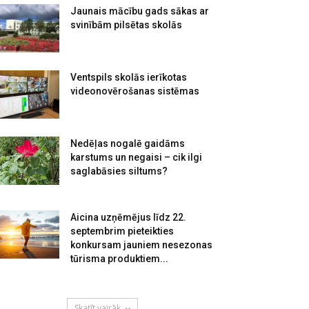
Jaunais mācību gads sākas ar
svinībām pilsētas skolās
Ventspils skolās ierīkotas
videonovērošanas sistēmas
Nedēļas nogalē gaidāms
karstums un negaisi – cik ilgi
saglabāsies siltums?
Aicina uzņēmējus līdz 22.
septembrim pieteikties
konkursam jauniem nesezonas
tūrisma produktiem...
Skatīt vairāk