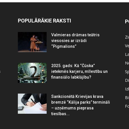
POPULĀRĀKIE RAKSTI
P
Valmieras drāmas teātris
Z
viesosies ar izrādi
Ve
“Pigmalions”
La
N
2025. gads: Kā “Čūska”
Sp
s
ietekmēs karjeru, mīlestību un
finansiālo labklājību?
Di
Iz
Sankcionētā Krievijas krava
B
bremzē “Kālija parks” termināli
Fo
– uzņēmums pieprasa
tiesības...