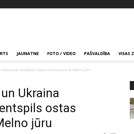
RTS
JAUNATNE
FOTO / VIDEO
PAŠVALDĪBA
VISAS 
resējas par Ventspils ostas savienojumu ar Melno jūru
 un Ukraina
entspils ostas
elno jūru