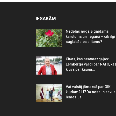
IESAKĀM
Nedēļas nogalē gaidāms
karstums un negaisi – cik ilgi
saglabāsies siltums?
Citāts, kas neatmazgājas:
Lemberga vārdi par NATO, ka
kļuva par kauna...
Vai valstij jāmaksā par OIK
kļūdām? LIZDA nosauc savus
iemeslus