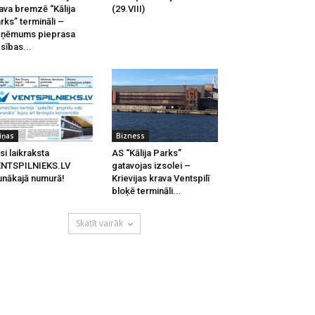
ava bremzē “Kālija
(29.VIII)
rks” termināli –
zņēmums pieprasa
esības...
iņas
Bizness
si laikraksta
AS “Kālija Parks”
ENTSPILNIEKS.LV
gatavojas izsolei –
unākajā numurā!
Krievijas krava Ventspilī
bloķē termināli...
Skatīt vairāk