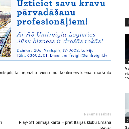
I
Va
spili, lai iepazītu vienu no konteinervilciena maršruta
vi
“P
Nākamais raksts
B
rī
Play-off pirmajā kārtā – pret Itālijas klubu Umana
Sa
Reyer