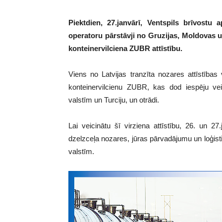
Piektdien, 27.janvārī, Ventspils brīvostu
operatoru pārstāvji no Gruzijas, Moldovas u
konteinervilciena ZUBR attīstību.
Viens no Latvijas tranzīta nozares attīstības
konteinervilcienu ZUBR, kas dod iespēju v
valstīm un Turciju, un otrādi.
Lai veicinātu šī virziena attīstību, 26. un 
dzelzceļa nozares, jūras pārvadājumu un loģist
valstīm.