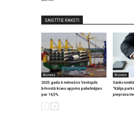
SAISTĪTIE RAKSTI
Bizness
Bizness
2025.gada 6 mēnešos Ventspils
Sankcionētā
brīvostā kravu apjoms palielinājies
“Kālija par
par 14,5%
pieprasa tie