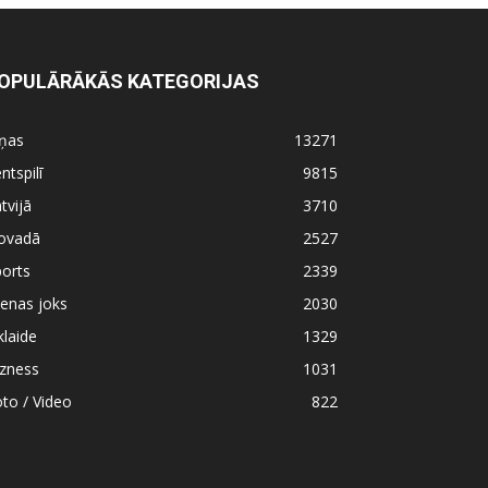
OPULĀRĀKĀS KATEGORIJAS
iņas
13271
ntspilī
9815
tvijā
3710
ovadā
2527
orts
2339
enas joks
2030
klaide
1329
izness
1031
to / Video
822