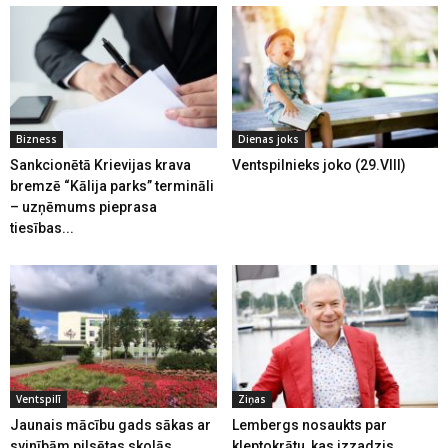
Bizness
Dienas joks
Sankcionētā Krievijas krava
Ventspilnieks joko (29.VIII)
bremzē “Kālija parks” termināli
– uzņēmums pieprasa
tiesības...
Ventspilī
Ziņas
Jaunais mācību gads sākas ar
Lembergs nosaukts par
svinībām pilsētas skolās
kleptokrātu, kas izzadzis