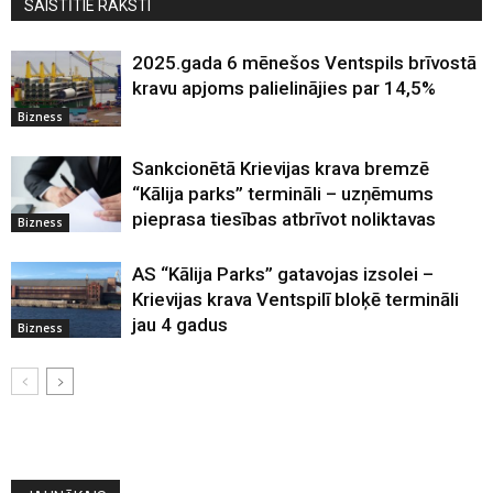
SAISTĪTIE RAKSTI
2025.gada 6 mēnešos Ventspils brīvostā
kravu apjoms palielinājies par 14,5%
Bizness
Sankcionētā Krievijas krava bremzē
“Kālija parks” termināli – uzņēmums
pieprasa tiesības atbrīvot noliktavas
Bizness
AS “Kālija Parks” gatavojas izsolei –
Krievijas krava Ventspilī bloķē termināli
jau 4 gadus
Bizness