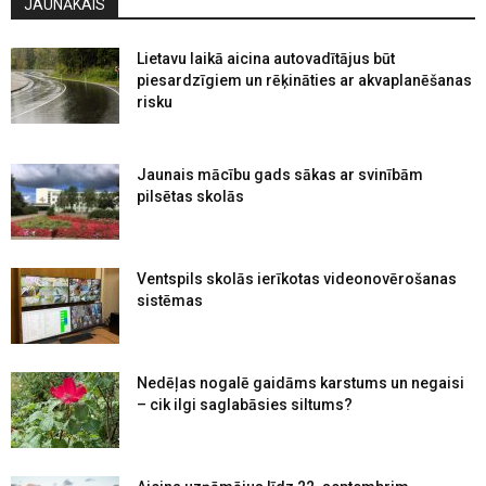
JAUNĀKAIS
Lietavu laikā aicina autovadītājus būt
piesardzīgiem un rēķināties ar akvaplanēšanas
risku
Jaunais mācību gads sākas ar svinībām
pilsētas skolās
Ventspils skolās ierīkotas videonovērošanas
sistēmas
Nedēļas nogalē gaidāms karstums un negaisi
– cik ilgi saglabāsies siltums?