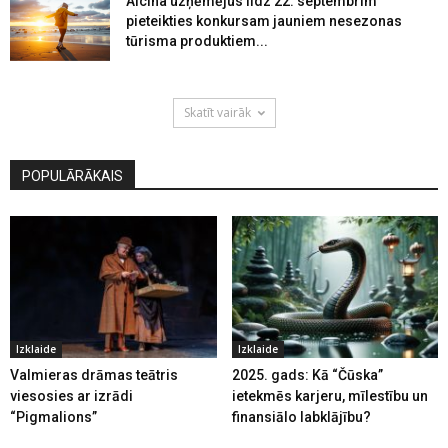
Aicina uzņēmējus līdz 22. septembrim
pieteikties konkursam jauniem nesezonas
tūrisma produktiem...
Skatīt vairāk
POPULĀRĀKAIS
Izklaide
Izklaide
Valmieras drāmas teātris
2025. gads: Kā “Čūska”
viesosies ar izrādi
ietekmēs karjeru, mīlestību un
“Pigmalions”
finansiālo labklājību?