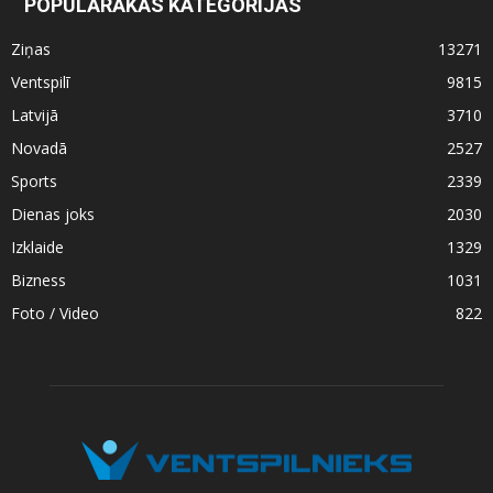
POPULĀRĀKĀS KATEGORIJAS
Ziņas
13271
Ventspilī
9815
Latvijā
3710
Novadā
2527
Sports
2339
Dienas joks
2030
Izklaide
1329
Bizness
1031
Foto / Video
822