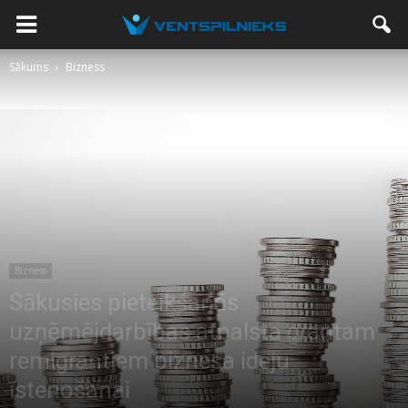
Sākums
Bizness
Bizness
Sākusies pieteikšanās
uzņēmējdarbības atbalsta grantam
remigrantiem biznesa ideju
īstenošanai