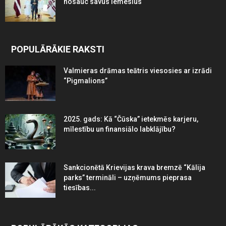
nosauc savus iemeslus
POPULĀRĀKIE RAKSTI
Valmieras drāmas teātris viesosies ar izrādi
“Pigmalions”
2025. gads: Kā “Čūska” ietekmēs karjeru,
mīlestību un finansiālo labklājību?
Sankcionētā Krievijas krava bremzē “Kālija
parks” termināli – uzņēmums pieprasa
tiesības...