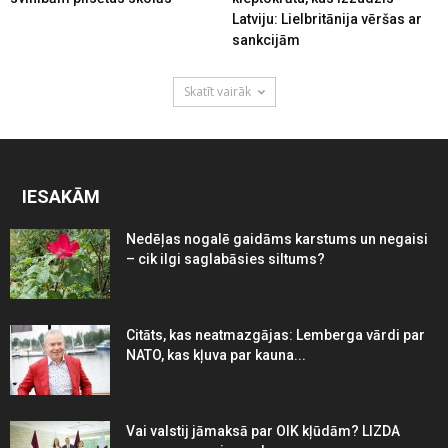
Latviju: Lielbritānija vēršas ar
sankcijām
Skatīt vairāk
IESAKĀM
Nedēļas nogalē gaidāms karstums un negaisi
– cik ilgi saglabāsies siltums?
Citāts, kas neatmazgājas: Lemberga vārdi par
NATO, kas kļuva par kauna...
Vai valstij jāmaksā par OIK kļūdām? LIZDA