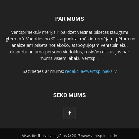
PAR MUMS
Ventspilnieks.lv mērķis ir palīdzēt veicināt pilsētas izaugsmi
ilgtermiņā. Vadoties no šī skatpunkta, mēs informējam, pētam un
analizējam pilsētā notiekošo, atspoguļojam ventspilnieku,
ekspertu un amatpersonu viedokļus, rosinām diskusijas par
mums visiem labāku Ventspili.
Sazinieties ar mums:
redakcija@ventspilnieks.lv
SEKO MUMS
Visas tiesības aizsargātas © 2017 www.ventspilnieks.lv