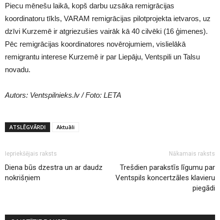
Piecu mēnešu laikā, kopš darbu uzsāka remigrācijas
koordinatoru tīkls, VARAM remigrācijas pilotprojekta ietvaros, uz
dzīvi Kurzemē ir atgriezušies vairāk kā 40 cilvēki (16 ģimenes).
Pēc remigrācijas koordinatores novērojumiem, vislielākā
remigrantu interese Kurzemē ir par Liepāju, Ventspili un Talsu
novadu.
Autors: Ventspilnieks.lv / Foto: LETA
ATSLĒGVĀRDI
Aktuāli
Iepriekšējais raksts
Nākamais raksts
Diena būs dzestra un ar daudz
Trešdien parakstīs līgumu par
nokrišņiem
Ventspils koncertzāles klavieru
piegādi