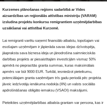
1099
Kurzemes plānošanas reģions sadarbībā ar Vides
aizsardzības un reģionālās attīstības ministriju (VARAM)
izsludina projektu konkursu remigrantiem uzņēmējdarbības
uzsākšanai vai attīstībai Kurzemē.
Lai remigranti varētu saņemt finansiālo atbalstu, topošajam vai
esošajam uzņēmējam ir jāpierāda savas idejas dzīvotspēja,
jāapraksta sava biznesa ideja un jānodrošina saimnieciskās
darbības projekts ar piesaistītajām investīcijām vismaz 50%
apmērā no pieprasītās granta summas, kuras maksimālais
apmērs var būt 9000 EUR. Turklāt, iesniedzot pieteikumu,
potenciālajam granta saņēmējam trīs gadu periodā pēc projekta
jāveic iedzīvotāju ienākuma nodokļa (IIN) un valsts sociālās
apdrošināšanas obligāto iemaksu (VSAOI) maksājumi.
Pieteikties uzņēmējdarbības atbalsta grantam var persona, kas ir