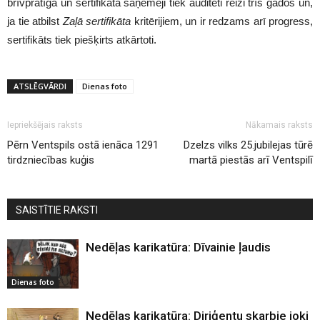
brīvprātīga un sertifikāta saņēmēji tiek auditēti reizi trīs gados un,
ja tie atbilst
Zaļā
sertifikāta
kritērijiem, un ir redzams arī progress,
sertifikāts tiek piešķirts atkārtoti.
ATSLĒGVĀRDI
Dienas foto
Iepriekšējais raksts
Nākamais raksts
Pērn Ventspils ostā ienāca 1291
Dzelzs vilks 25.jubilejas tūrē
tirdzniecības kuģis
martā piestās arī Ventspilī
SAISTĪTIE RAKSTI
Nedēļas karikatūra: Dīvainie ļaudis
Dienas foto
Nedēļas karikatūra: Diriģentu skarbie joki