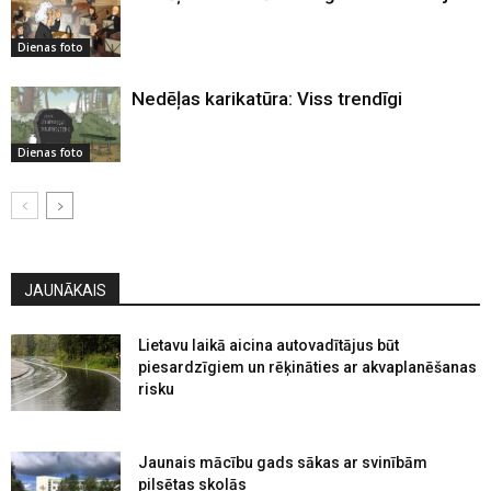
Dienas foto
Nedēļas karikatūra: Viss trendīgi
Dienas foto
JAUNĀKAIS
Lietavu laikā aicina autovadītājus būt
piesardzīgiem un rēķināties ar akvaplanēšanas
risku
Jaunais mācību gads sākas ar svinībām
pilsētas skolās