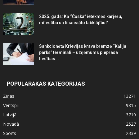
2025. gads: Kā “Čūska” ietekmēs karjeru,
mīlestību un finansiālo labklājību?
Sankcionētā Krievijas krava bremzē “Kālija
parks” termināli – uzņēmums pieprasa
tiesības...
POPULĀRĀKĀS KATEGORIJAS
Ziņas
13271
Ventspilī
9815
Latvijā
3710
Novadā
2527
Sports
2339