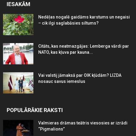
IESAKĀM
Nedēļas nogalē gaidāms karstums un negaisi
– cik ilgi saglabāsies siltums?
Citāts, kas neatmazgājas: Lemberga vārdi par
NATO, kas kļuva par kauna...
Vai valstij jāmaksā par OIK kļūdām? LIZDA
nosauc savus iemeslus
POPULĀRĀKIE RAKSTI
Valmieras drāmas teātris viesosies ar izrādi
“Pigmalions”