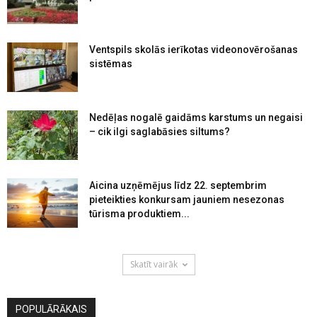
Ventspils skolās ierīkotas videonovērošanas
sistēmas
Nedēļas nogalē gaidāms karstums un negaisi
– cik ilgi saglabāsies siltums?
Aicina uzņēmējus līdz 22. septembrim
pieteikties konkursam jauniem nesezonas
tūrisma produktiem...
Skatīt vairāk
POPULĀRĀKAIS