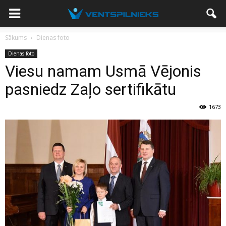
Sākums
Dienas foto
Dienas foto
Viesu namam Usmā Vējonis
pasniedz Zaļo sertifikātu
1673