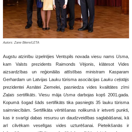
Autors: Zane Bitere/LETA
Augstu atzinību izpelnījies Ventspils novada viesu nams
Usma
,
kam Valsts prezidents Raimonds Vējonis, klātesot Vides
aizsardzības un reģionālās attīstības ministram Kasparam
Gerhardam un Latvijas Lauku tūrisma asociācijas
Lauku
ceļotājs
prezidentei Asnātei Ziemelei, pasniedza vides kvalitātes zīmi
Zaļais sertifikāts
. Viesu māja
Usma
darbojas kopš 2001.gada.
Kopumā šogad šāds sertifikāts tika pasniegts 35 lauku tūrisma
saimniecībām. Sertifikāta vērtēšanas nolikumā ir ietverti punkti,
kas ir svarīgi dabas resursu un daudzveidības saglabāšanai, kā
arī cilvēkam veselīgas vides uzturēšanai. Pieteikšanās ir