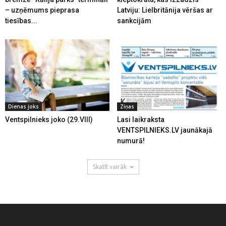
– uzņēmums pieprasa
Latviju: Lielbritānija vēršas ar
tiesības...
sankcijām
Dienas joks
Ziņas
Ventspilnieks joko (29.VIII)
Lasi laikraksta
VENTSPILNIEKS.LV jaunākajā
numurā!
Skatīt vairāk