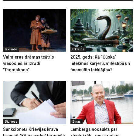
Izklaide
Izklaide
Valmieras drāmas teātris
2025. gads: Kā “Čūska”
viesosies ar izrādi
ietekmēs karjeru, mīlestību un
“Pigmalions”
finansiālo labklājību?
Bizness
Ziņas
Sankcionētā Krievijas krava
Lembergs nosaukts par
bremzē “Kālija parks” termināli
kleptokrātu, kas izzadzis