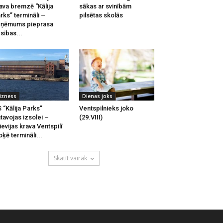
ava bremzē “Kālija
sākas ar svinībām
rks” termināli –
pilsētas skolās
zņēmums pieprasa
esības...
izness
Dienas joks
 “Kālija Parks”
Ventspilnieks joko
tavojas izsolei –
(29.VIII)
ievijas krava Ventspilī
oķē termināli...
Skatīt vairāk