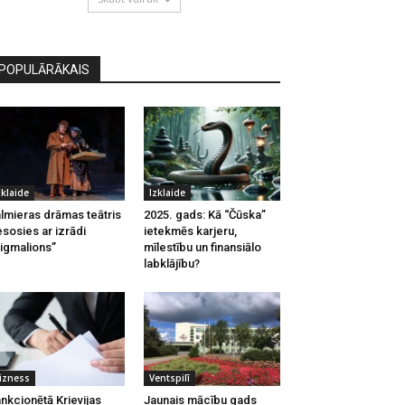
POPULĀRĀKAIS
zklaide
Izklaide
lmieras drāmas teātris
2025. gads: Kā “Čūska”
esosies ar izrādi
ietekmēs karjeru,
igmalions”
mīlestību un finansiālo
labklājību?
izness
Ventspilī
nkcionētā Krievijas
Jaunais mācību gads