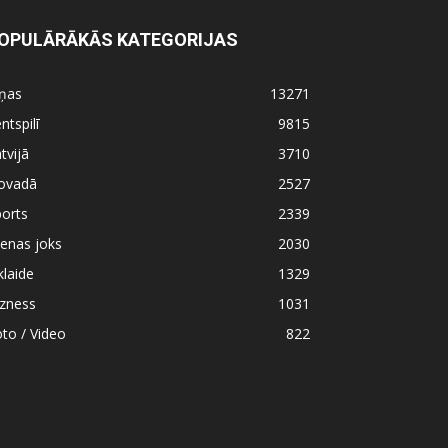
OPULĀRĀKĀS KATEGORIJAS
iņas
13271
ntspilī
9815
tvijā
3710
ovadā
2527
orts
2339
enas joks
2030
klaide
1329
izness
1031
to / Video
822