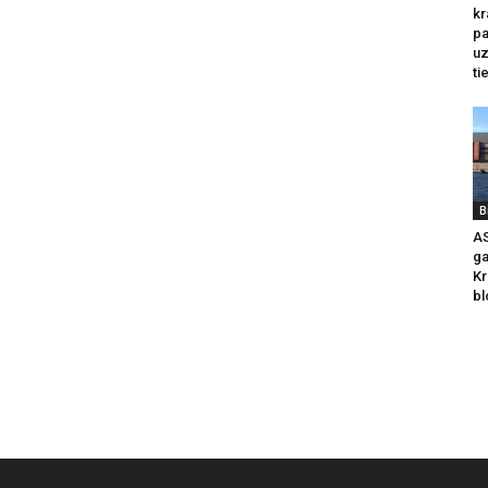
kr
pa
u
ti
B
AS
ga
Kr
bl