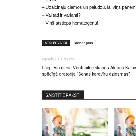
– Uzaicināju ciemos un palūdzu, lai viņš paņem
– Vai tad ir varianti?
– Viņš atstiepa hematogenu!
ATSLĒGVĀRDI
Dienas joks
Iepriekšējais raksts
Lāčplēša dienā Ventspilī izskanēs Aldona Kalni
spēcīgā oratorija “Senas karavīru dziesmas”
SAISTĪTIE RAKSTI