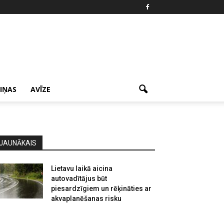
ZIŅAS
AVĪZE
JAUNĀKAIS
Lietavu laikā aicina
autovadītājus būt
piesardzīgiem un rēķināties ar
akvaplanēšanas risku