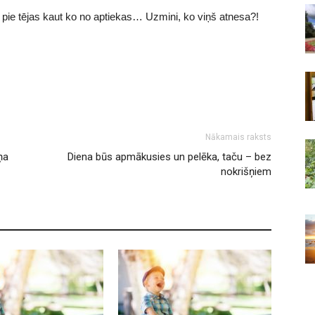
 pie tējas kaut ko no aptiekas… Uzmini, ko viņš atnesa?!
Nākamais raksts
ņa
Diena būs apmākusies un pelēka, taču – bez
nokrišņiem