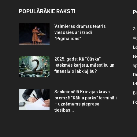
POPULĀRĀKIE RAKSTI
P
Valmieras drāmas teātris
Z
viesosies ar izrādi
Ve
“Pigmalions”
La
N
2025. gads: Kā “Čūska”
Sp
s
ietekmēs karjeru, mīlestību un
finansiālo labklājību?
Di
Iz
Sankcionētā Krievijas krava
B
bremzē “Kālija parks” termināli
Fo
– uzņēmums pieprasa
tiesības...