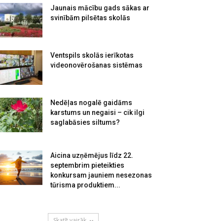
Jaunais mācību gads sākas ar
svinībām pilsētas skolās
Ventspils skolās ierīkotas
videonovērošanas sistēmas
Nedēļas nogalē gaidāms
karstums un negaisi – cik ilgi
saglabāsies siltums?
Aicina uzņēmējus līdz 22.
septembrim pieteikties
konkursam jauniem nesezonas
tūrisma produktiem...
Skatīt vairāk