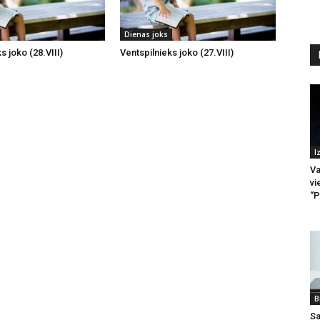
Dienas joks
s joko (28.VIII)
Ventspilnieks joko (27.VIII)
I
Va
vi
“P
B
Sa