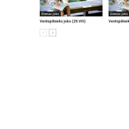
Dienas joks
Dienas joks
Ventspilnieks joko (29.VIII)
Ventspilniek