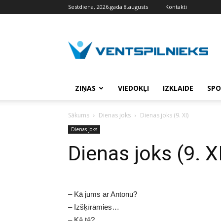
Sestdiena, 2026.gada 8.augusts
Kontakti
VENTSPILNIEKS.LV
ZIŅAS
VIEDOKĻI
IZKLAIDE
SPO
Sākums
Dienas joks
Dienas joks (9. XI)
Dienas joks
Dienas joks (9. X
– Kā jums ar Antonu?
– Izšķīrāmies…
– Kā tā?