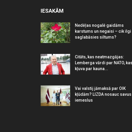
IESAKĀM
Nedēļas nogalē gaidāms
karstums un negaisi – cik ilgi
saglabāsies siltums?
Citāts, kas neatmazgājas:
Lemberga vārdi par NATO, ka
kļuva par kauna...
Vai valstij jāmaksā par OIK
kļūdām? LIZDA nosauc savus
iemeslus