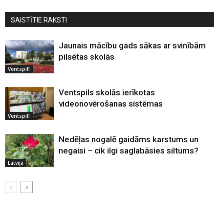
SAISTĪTIE RAKSTI
Jaunais mācību gads sākas ar svinībām
pilsētas skolās
Ventspilī
Ventspils skolās ierīkotas
videonovērošanas sistēmas
Ventspilī
Nedēļas nogalē gaidāms karstums un
negaisi – cik ilgi saglabāsies siltums?
Latvijā