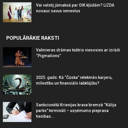
Vai valstij jāmaksā par OIK kļūdām? LIZDA
nosauc savus iemeslus
POPULĀRĀKIE RAKSTI
Valmieras drāmas teātris viesosies ar izrādi
“Pigmalions”
2025. gads: Kā “Čūska” ietekmēs karjeru,
mīlestību un finansiālo labklājību?
Sankcionētā Krievijas krava bremzē “Kālija
parks” termināli – uzņēmums pieprasa
tiesības...