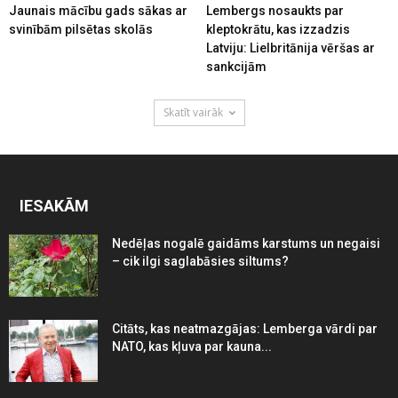
Jaunais mācību gads sākas ar
Lembergs nosaukts par
svinībām pilsētas skolās
kleptokrātu, kas izzadzis
Latviju: Lielbritānija vēršas ar
sankcijām
Skatīt vairāk
IESAKĀM
Nedēļas nogalē gaidāms karstums un negaisi
– cik ilgi saglabāsies siltums?
Citāts, kas neatmazgājas: Lemberga vārdi par
NATO, kas kļuva par kauna...