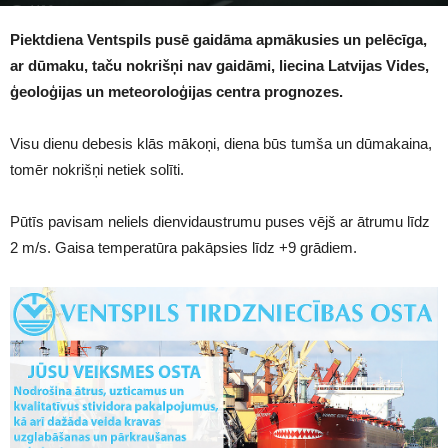
1106
Piektdiena Ventspils pusē gaidāma apmākusies un pelēcīga,
ar dūmaku, taču nokrišņi nav gaidāmi, liecina Latvijas Vides,
ģeoloģijas un meteoroloģijas centra prognozes.
Visu dienu debesis klās mākoņi, diena būs tumša un dūmakaina,
tomēr nokrišņi netiek solīti.
Pūtīs pavisam neliels dienvidaustrumu puses vējš ar ātrumu līdz
2 m/s. Gaisa temperatūra pakāpsies līdz +9 grādiem.