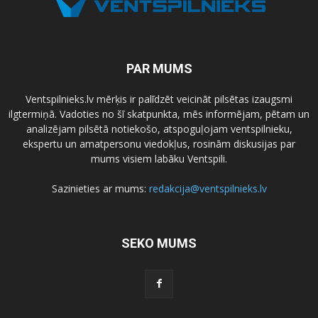
PAR MUMS
Ventspilnieks.lv mērķis ir palīdzēt veicināt pilsētas izaugsmi
ilgtermiņā. Vadoties no šī skatpunkta, mēs informējam, pētam un
analizējam pilsētā notiekošo, atspoguļojam ventspilnieku,
ekspertu un amatpersonu viedokļus, rosinām diskusijas par
mums visiem labāku Ventspili.
Sazinieties ar mums:
redakcija@ventspilnieks.lv
SEKO MUMS