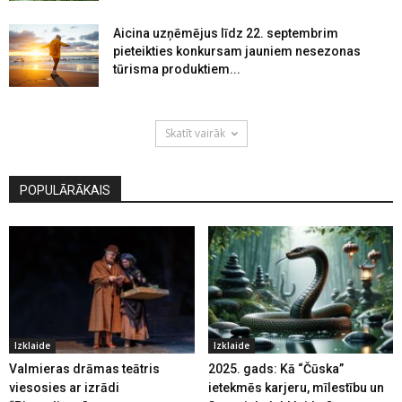
Aicina uzņēmējus līdz 22. septembrim
pieteikties konkursam jauniem nesezonas
tūrisma produktiem...
Skatīt vairāk
POPULĀRĀKAIS
Izklaide
Izklaide
Valmieras drāmas teātris
2025. gads: Kā “Čūska”
viesosies ar izrādi
ietekmēs karjeru, mīlestību un