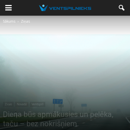
Sākums
Ziņas
Ziņas
Novadā
Ventspilī
Diena būs apmākusies un pelēka,
taču – bez nokrišņiem