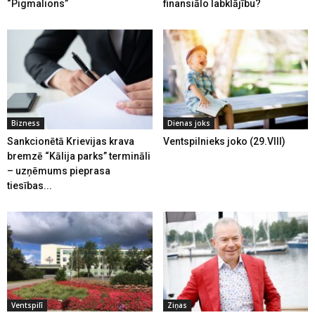
“Pigmalions”
finansiālo labklājību?
Bizness
Dienas joks
Sankcionētā Krievijas krava
Ventspilnieks joko (29.VIII)
bremzē “Kālija parks” termināli
– uzņēmums pieprasa
tiesības...
Ventspilī
Ziņas