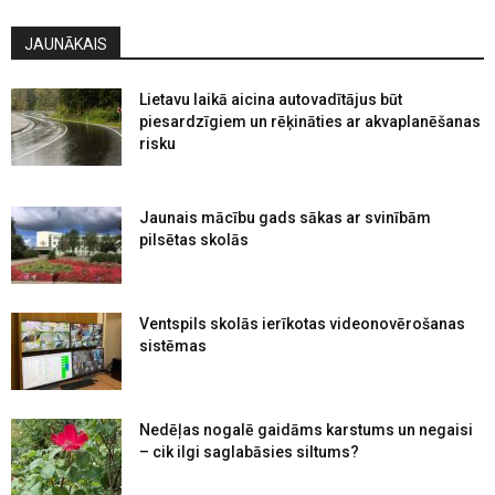
JAUNĀKAIS
Lietavu laikā aicina autovadītājus būt
piesardzīgiem un rēķināties ar akvaplanēšanas
risku
Jaunais mācību gads sākas ar svinībām
pilsētas skolās
Ventspils skolās ierīkotas videonovērošanas
sistēmas
Nedēļas nogalē gaidāms karstums un negaisi
– cik ilgi saglabāsies siltums?