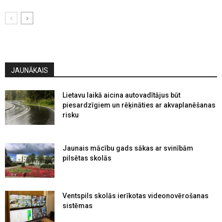
JAUNĀKAIS
Lietavu laikā aicina autovadītājus būt
piesardzīgiem un rēķināties ar akvaplanēšanas
risku
Jaunais mācību gads sākas ar svinībām
pilsētas skolās
Ventspils skolās ierīkotas videonovērošanas
sistēmas