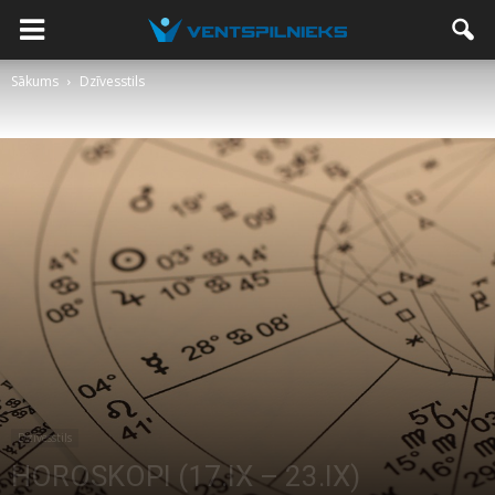
Sākums
Dzīvesstils
Dzīvesstils
HOROSKOPI (17.IX – 23.IX)