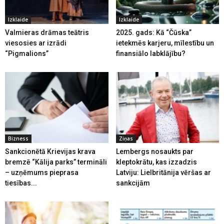
Izklaide
Izklaide
Valmieras drāmas teātris
2025. gads: Kā “Čūska”
viesosies ar izrādi
ietekmēs karjeru, mīlestību un
“Pigmalions”
finansiālo labklājību?
Bizness
Ziņas
Sankcionētā Krievijas krava
Lembergs nosaukts par
bremzē “Kālija parks” termināli
kleptokrātu, kas izzadzis
– uzņēmums pieprasa
Latviju: Lielbritānija vēršas ar
tiesības...
sankcijām