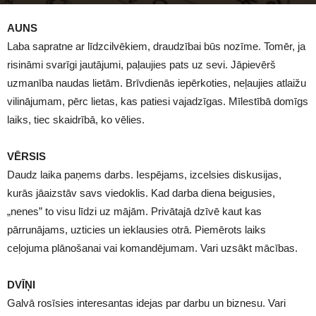
1397
AUNS
Laba sapratne ar līdzcilvēkiem, draudzībai būs nozīme. Tomēr, ja
risināmi svarīgi jautājumi, paļaujies pats uz sevi. Jāpievērš
uzmanība naudas lietām. Brīvdienās iepērkoties, neļaujies atlaižu
vilinājumam, pērc lietas, kas patiesi vajadzīgas. Mīlestībā domīgs
laiks, tiec skaidrībā, ko vēlies.
VĒRSIS
Daudz laika paņems darbs. Iespējams, izcelsies diskusijas,
kurās jāaizstāv savs viedoklis. Kad darba diena beigusies,
„nenes” to visu līdzi uz mājām. Privātajā dzīvē kaut kas
pārrunājams, uzticies un ieklausies otrā. Piemērots laiks
ceļojuma plānošanai vai komandējumam. Vari uzsākt mācības.
DVĪŅI
Galvā rosīsies interesantas idejas par darbu un biznesu. Vari