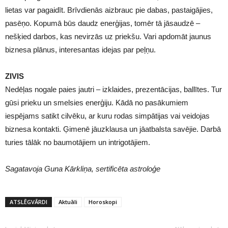
lietas var pagaidīt. Brīvdienās aizbrauc pie dabas, pastaigājies,
pasēņo. Kopumā būs daudz enerģijas, tomēr tā jāsaudzē –
nešķied darbos, kas nevirzās uz priekšu. Vari apdomāt jaunus
biznesa plānus, interesantas idejas par peļņu.
ZIVIS
Nedēļas nogale paies jautri – izklaides, prezentācijas, ballītes. Tur
gūsi prieku un smelsies enerģiju. Kādā no pasākumiem
iespējams satikt cilvēku, ar kuru rodas simpātijas vai veidojas
biznesa kontakti. Ģimenē jāuzklausa un jāatbalsta savējie. Darbā
turies tālāk no baumotājiem un intrigotājiem.
Sagatavoja Guna Kārkliņa, sertificēta astroloģe
ATSLĒGVĀRDI
Aktuāli
Horoskopi