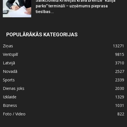
Sankcionētā Krievijas krava bremzē “Kālija
parks” termināli – uzņēmums pieprasa
tiesības...
POPULĀRĀKĀS KATEGORIJAS
Ziņas
13271
Ventspilī
9815
Latvijā
3710
Novadā
2527
Sports
2339
Dienas joks
2030
Izklaide
1329
Bizness
1031
Foto / Video
822