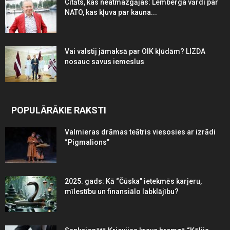
Citāts, kas neatmazgājas: Lemberga vārdi par
NATO, kas kļuva par kauna...
Vai valstij jāmaksā par OIK kļūdām? LIZDA
nosauc savus iemeslus
POPULĀRĀKIE RAKSTI
Valmieras drāmas teātris viesosies ar izrādi
“Pigmalions”
2025. gads: Kā “Čūska” ietekmēs karjeru,
mīlestību un finansiālo labklājību?