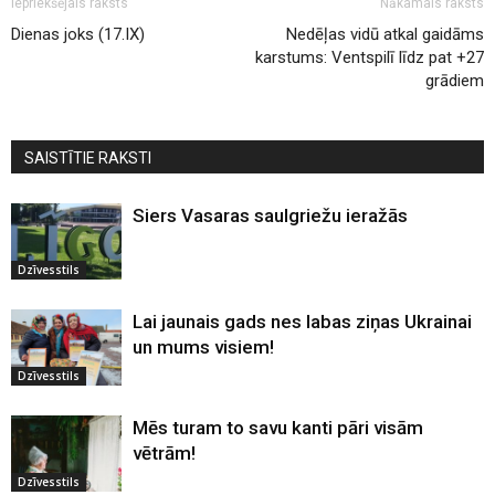
Iepriekšējais raksts
Nākamais raksts
Dienas joks (17.IX)
Nedēļas vidū atkal gaidāms
karstums: Ventspilī līdz pat +27
grādiem
SAISTĪTIE RAKSTI
Siers Vasaras saulgriežu ieražās
Dzīvesstils
Lai jaunais gads nes labas ziņas Ukrainai
un mums visiem!
Dzīvesstils
Mēs turam to savu kanti pāri visām
vētrām!
Dzīvesstils