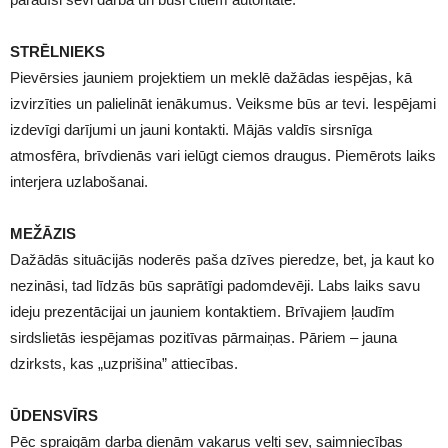
STRĒLNIEKS
Pievērsies jauniem projektiem un meklē dažādas iespējas, kā
izvirzīties un palielināt ienākumus. Veiksme būs ar tevi. Iespējami
izdevīgi darījumi un jauni kontakti. Mājās valdīs sirsnīga
atmosfēra, brīvdienās vari ielūgt ciemos draugus. Piemērots laiks
interjera uzlabošanai.
MEŽĀZIS
Dažādās situācijās noderēs paša dzīves pieredze, bet, ja kaut ko
nezināsi, tad līdzās būs saprātīgi padomdevēji. Labs laiks savu
ideju prezentācijai un jauniem kontaktiem. Brīvajiem ļaudīm
sirdslietās iespējamas pozitīvas pārmaiņas. Pāriem – jauna
dzirksts, kas „uzprišina” attiecības.
ŪDENSVĪRS
Pēc spraigām darba dienām vakarus velti sev, saimniecības