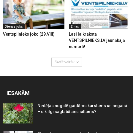
Dienas joks
Ziņas
Ventspilnieks joko (29.VIII)
Lasi laikraksta
VENTSPILNIEKS.LV jaunākajā
numurā!
Skatīt vairāk
IESAKĀM
Nedēļas nogalē gaidāms karstums un negaisi
– cik ilgi saglabāsies siltums?