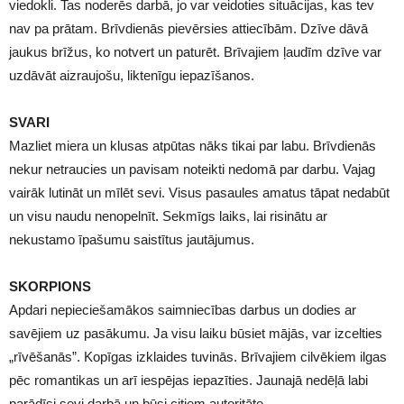
viedokli. Tas noderēs darbā, jo var veidoties situācijas, kas tev
nav pa prātam. Brīvdienās pievērsies attiecībām. Dzīve dāvā
jaukus brīžus, ko notvert un paturēt. Brīvajiem ļaudīm dzīve var
uzdāvāt aizraujošu, liktenīgu iepazīšanos.
SVARI
Mazliet miera un klusas atpūtas nāks tikai par labu. Brīvdienās
nekur netraucies un pavisam noteikti nedomā par darbu. Vajag
vairāk lutināt un mīlēt sevi. Visus pasaules amatus tāpat nedabūt
un visu naudu nenopelnīt. Sekmīgs laiks, lai risinātu ar
nekustamo īpašumu saistītus jautājumus.
SKORPIONS
Apdari nepieciešamākos saimniecības darbus un dodies ar
savējiem uz pasākumu. Ja visu laiku būsiet mājās, var izcelties
„rīvēšanās”. Kopīgas izklaides tuvinās. Brīvajiem cilvēkiem ilgas
pēc romantikas un arī iespējas iepazīties. Jaunajā nedēļā labi
parādīsi sevi darbā un būsi citiem autoritāte.