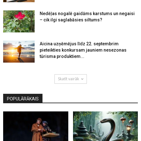
Nedēļas nogalē gaidāms karstums un negaisi
– cik ilgi saglabāsies siltums?
Aicina uzņēmējus līdz 22. septembrim
pieteikties konkursam jauniem nesezonas
tūrisma produktiem...
Skatīt vairāk
POPULĀRĀKAIS