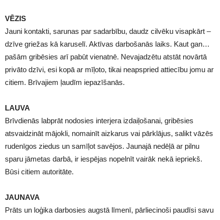
VĒZIS
Jauni kontakti, sarunas par sadarbību, daudz cilvēku visapkārt –
dzīve griežas kā karuselī. Aktīvas darbošanās laiks. Kaut gan…
pašām gribēsies arī pabūt vienatnē. Nevajadzētu atstāt novārtā
privāto dzīvi, esi kopā ar mīļoto, tikai neapspried attiecību jomu ar
citiem. Brīvajiem ļaudīm iepazīšanās.
LAUVA
Brīvdienās labprāt nodosies interjera izdaiļošanai, gribēsies
atsvaidzināt mājokli, nomainīt aizkarus vai pārklājus, salikt vāzēs
rudenīgos ziedus un samīļot savējos. Jaunajā nedēļā ar pilnu
sparu jāmetas darbā, ir iespējas nopelnīt vairāk nekā iepriekš.
Būsi citiem autoritāte.
JAUNAVA
Prāts un loģika darbosies augstā līmenī, pārliecinoši paudīsi savu