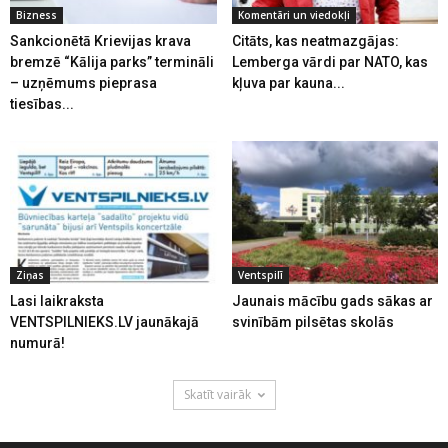
Bizness
Komentāri un viedokļi
Sankcionētā Krievijas krava
Citāts, kas neatmazgājas:
bremzē “Kālija parks” termināli
Lemberga vārdi par NATO, kas
– uzņēmums pieprasa
kļuva par kauna...
tiesības...
Ziņas
Ventspilī
Lasi laikraksta
Jaunais mācību gads sākas ar
VENTSPILNIEKS.LV jaunākajā
svinībām pilsētas skolās
numurā!
Skatīt vairāk