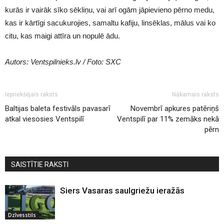
kurās ir vairāk sīko sēkliņu, vai arī ogām jāpievieno pērno medu,
kas ir kārtīgi sacukurojies, samaltu kafiju, linsēklas, mālus vai ko
citu, kas maigi attīra un nopulē ādu.
Autors: Ventspilnieks.lv / Foto: SXC
Iepriekšējais raksts
Nākamais raksts
Baltijas baleta festivāls pavasarī
Novembrī apkures patēriņš
atkal viesosies Ventspilī
Ventspilī par 11% zemāks nekā
pērn
SAISTĪTIE RAKSTI
Siers Vasaras saulgriežu ieražās
Dzīvesstils