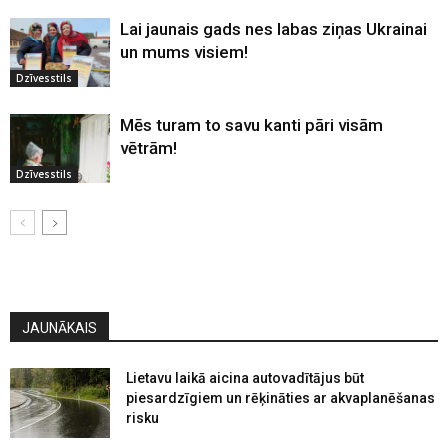
Lai jaunais gads nes labas ziņas Ukrainai
un mums visiem!
Dzīvesstils
Mēs turam to savu kanti pāri visām
vētrām!
Dzīvesstils
JAUNĀKAIS
Lietavu laikā aicina autovadītājus būt
piesardzīgiem un rēķināties ar akvaplanēšanas
risku