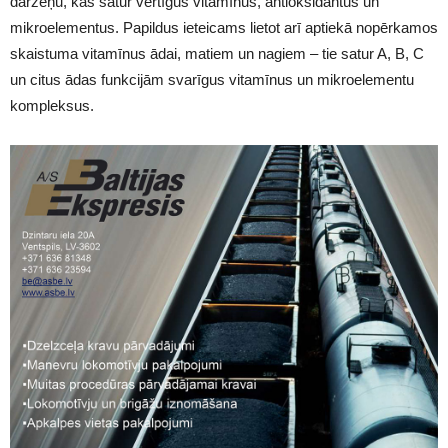
dārzeņu, kas satur vērtīgus vitamīnus, antioksidantus un
mikroelementus. Papildus ieteicams lietot arī aptiekā nopērkamos
skaistuma vitamīnus ādai, matiem un nagiem – tie satur A, B, C
un citus ādas funkcijām svarīgus vitamīnus un mikroelementu
kompleksus.