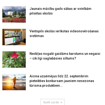
Jaunais mācību gads sākas ar svinībām
pilsētas skolās
Ventspils skolās ierīkotas videonovērošanas
sistēmas
Nedēļas nogalē gaidāms karstums un negaisi
– cik ilgi saglabāsies siltums?
Aicina uzņēmējus līdz 22. septembrim
pieteikties konkursam jauniem nesezonas
tūrisma produktiem...
Skatīt vairāk