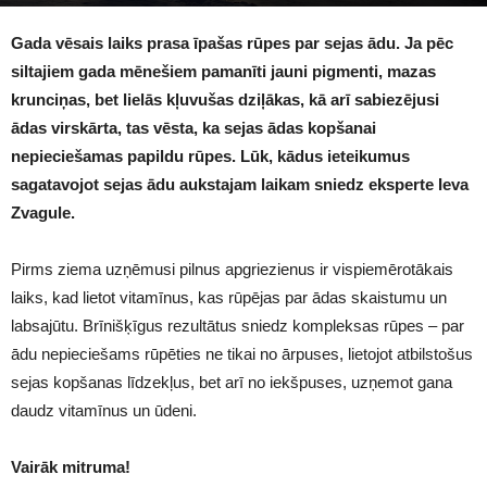
1737
Gada vēsais laiks prasa īpašas rūpes par sejas ādu. Ja pēc
siltajiem gada mēnešiem pamanīti jauni pigmenti, mazas
krunciņas, bet lielās kļuvušas dziļākas, kā arī sabiezējusi
ādas virskārta, tas vēsta, ka sejas ādas kopšanai
nepieciešamas papildu rūpes. Lūk, kādus ieteikumus
sagatavojot sejas ādu aukstajam laikam sniedz eksperte Ieva
Zvagule.
Pirms ziema uzņēmusi pilnus apgriezienus ir vispiemērotākais
laiks, kad lietot vitamīnus, kas rūpējas par ādas skaistumu un
labsajūtu. Brīnišķīgus rezultātus sniedz kompleksas rūpes – par
ādu nepieciešams rūpēties ne tikai no ārpuses, lietojot atbilstošus
sejas kopšanas līdzekļus, bet arī no iekšpuses, uzņemot gana
daudz vitamīnus un ūdeni.
Vairāk mitruma!