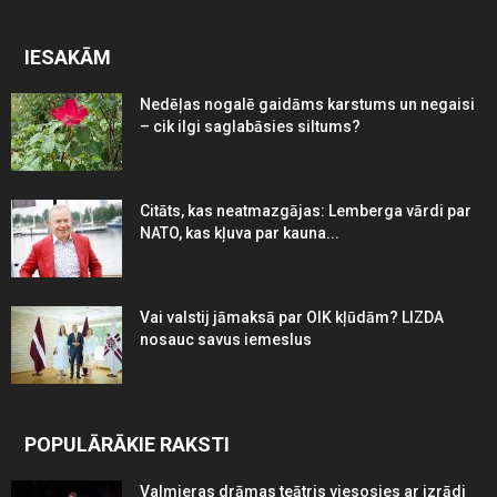
IESAKĀM
Nedēļas nogalē gaidāms karstums un negaisi
– cik ilgi saglabāsies siltums?
Citāts, kas neatmazgājas: Lemberga vārdi par
NATO, kas kļuva par kauna...
Vai valstij jāmaksā par OIK kļūdām? LIZDA
nosauc savus iemeslus
POPULĀRĀKIE RAKSTI
Valmieras drāmas teātris viesosies ar izrādi