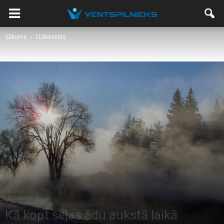
Sākums
Dzīvesstils
Dzīvesstils
Kā kopt sejas ādu aukstā laikā