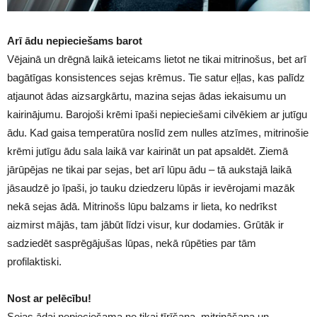
Arī ādu nepieciešams barot
Vējainā un drēgnā laikā ieteicams lietot ne tikai mitrinošus, bet arī
bagātīgas konsistences sejas krēmus. Tie satur eļļas, kas palīdz
atjaunot ādas aizsargkārtu, mazina sejas ādas iekaisumu un
kairinājumu. Barojoši krēmi īpaši nepieciešami cilvēkiem ar jutīgu
ādu. Kad gaisa temperatūra noslīd zem nulles atzīmes, mitrinošie
krēmi jutīgu ādu sala laikā var kairināt un pat apsaldēt. Ziemā
jārūpējas ne tikai par sejas, bet arī lūpu ādu – tā aukstajā laikā
jāsaudzē jo īpaši, jo tauku dziedzeru lūpās ir ievērojami mazāk
nekā sejas ādā. Mitrinošs lūpu balzams ir lieta, ko nedrīkst
aizmirst mājās, tam jābūt līdzi visur, kur dodamies. Grūtāk ir
sadziedēt sasprēgājušas lūpas, nekā rūpēties par tām
profilaktiski.
Nost ar pelēcību!
Sejas ādai nepieciešama ne tikai tīrīšana, mitrināšana un