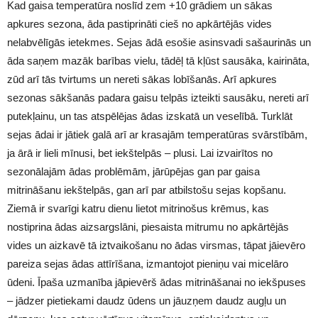
Kad gaisa temperatūra noslīd zem +10 grādiem un sākas
apkures sezona, āda pastiprināti cieš no apkārtējās vides
nelabvēlīgās ietekmes. Sejas ādā esošie asinsvadi sašaurinās un
āda saņem mazāk barības vielu, tādēļ tā kļūst sausāka, kairināta,
zūd arī tās tvirtums un nereti sākas lobīšanās. Arī apkures
sezonas sākšanās padara gaisu telpās izteikti sausāku, nereti arī
putekļainu, un tas atspēlējas ādas izskatā un veselībā. Turklāt
sejas ādai ir jātiek galā arī ar krasajām temperatūras svārstībām,
ja ārā ir lieli mīnusi, bet iekštelpās – plusi. Lai izvairītos no
sezonālajām ādas problēmām, jārūpējas gan par gaisa
mitrināšanu iekštelpās, gan arī par atbilstošu sejas kopšanu.
Ziemā ir svarīgi katru dienu lietot mitrinošus krēmus, kas
nostiprina ādas aizsargslāni, piesaista mitrumu no apkārtējās
vides un aizkavē tā iztvaikošanu no ādas virsmas, tāpat jāievēro
pareiza sejas ādas attīrīšana, izmantojot pieniņu vai micelāro
ūdeni. Īpaša uzmanība jāpievērš ādas mitrināšanai no iekšpuses
– jādzer pietiekami daudz ūdens un jāuzņem daudz augļu un