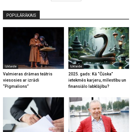
POPULĀRĀKAIS
Izklaide
Izklaide
Valmieras drāmas teātris
2025. gads: Kā “Čūska”
viesosies ar izrādi
ietekmēs karjeru, mīlestību un
“Pigmalions”
finansiālo labklājību?