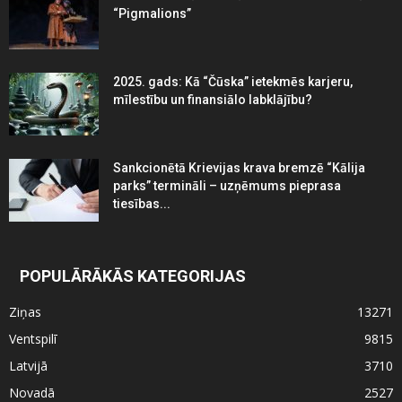
“Pigmalions”
2025. gads: Kā “Čūska” ietekmēs karjeru,
mīlestību un finansiālo labklājību?
Sankcionētā Krievijas krava bremzē “Kālija
parks” termināli – uzņēmums pieprasa
tiesības...
POPULĀRĀKĀS KATEGORIJAS
Ziņas
13271
Ventspilī
9815
Latvijā
3710
Novadā
2527