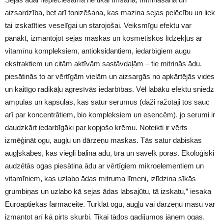
aizsardzība, bet arī tonizēšana, kas mazina sejas pelēcību un liek
tai izskatīties veselīgai un starojošai. Veiksmīgu efektu var
panākt, izmantojot sejas maskas un kosmētiskos līdzekļus ar
vitamīnu kompleksiem, antioksidantiem, iedarbīgiem augu
ekstraktiem un citām aktīvām sastāvdaļām – tie mitrinās ādu,
piesātinās to ar vērtīgām vielām un aizsargās no apkārtējās vides
un kaitīgo radikāļu agresīvās iedarbības. Vēl labāku efektu sniedz
ampulas un kapsulas, kas satur serumus (daži ražotāji tos sauc
arī par koncentrātiem, bio kompleksiem un esencēm), jo serumi ir
daudzkārt iedarbīgāki par kopjošo krēmu. Noteikti ir vērts
izmēģināt ogu, augļu un dārzeņu maskas. Tās satur dabiskas
augļskābes, kas viegli balina ādu, tīra un savelk poras. Ekoloģiski
audzētās ogas piesātina ādu ar vērtīgiem mikroelementiem un
vitamīniem, kas uzlabo ādas mitruma līmeni, izlīdzina sīkās
grumbiņas un uzlabo kā sejas ādas labsajūtu, tā izskatu,” iesaka
Euroaptiekas farmaceite. Turklāt ogu, augļu vai dārzeņu masu var
izmantot arī kā pirts skurbi. Tikai tādos gadījumos jāņem ogas,