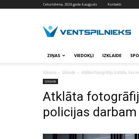
Ceturtdiena, 2026.gada 6.augusts
Kontakti
VENTSPILNIEKS.LV
ZIŅAS
VIEDOKĻI
IZKLAIDE
SPO
Sākums
Izklaide
Atklāta fotogrāfiju izstāde, kas v
Izklaide
Atklāta fotogrāfij
policijas darbam