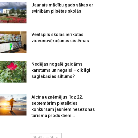
Jaunais mācību gads sākas ar
svinībām pilsētas skolās
Ventspils skolās ierīkotas
videonovērošanas sistēmas
Nedēļas nogalē gaidāms
karstums un negaisi – cik ilgi
saglabāsies siltums?
Aicina uzņēmējus līdz 22.
septembrim pieteikties
konkursam jauniem nesezonas
tūrisma produktiem...
Skatīt vairāk