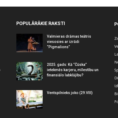
POPULĀRĀKIE RAKSTI
P
Valmieras drāmas teātris
Z
viesosies ar izrādi
Ve
“Pigmalions”
La
N
2025. gads: Kā “Čūska”
Sp
s
ietekmēs karjeru, mīlestību un
finansiālo labklājību?
Di
Iz
Ventspilnieks joko (29.VIII)
B
Fo