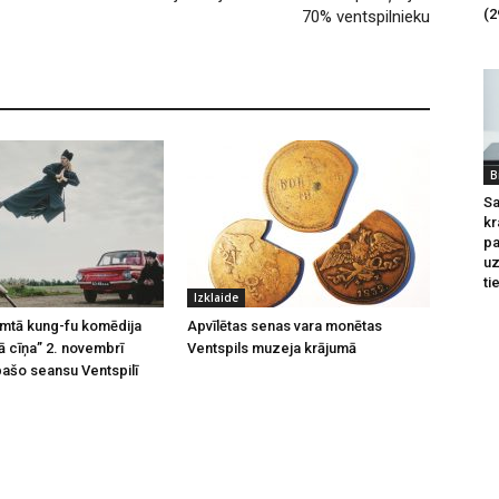
(2
70% ventspilnieku
B
Sa
kr
pa
u
ti
Izklaide
emtā kung-fu komēdija
Apvīlētas senas vara monētas
 cīņa” 2. novembrī
Ventspils muzeja krājumā
pašo seansu Ventspilī