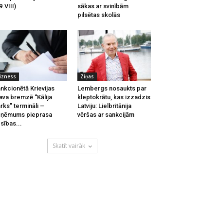
9.VIII)
sākas ar svinībām
pilsētas skolās
izness
Ziņas
nkcionētā Krievijas
Lembergs nosaukts par
ava bremzē “Kālija
kleptokrātu, kas izzadzis
rks” termināli –
Latviju: Lielbritānija
zņēmums pieprasa
vēršas ar sankcijām
esības...
Skatīt vairāk