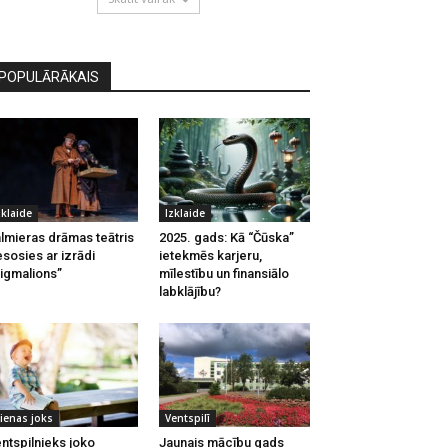
POPULĀRĀKAIS
zklaide
Izklaide
lmieras drāmas teātris
2025. gads: Kā “Čūska”
esosies ar izrādi
ietekmēs karjeru,
igmalions”
mīlestību un finansiālo
labklājību?
ienas joks
Ventspilī
ntspilnieks joko
Jaunais mācību gads