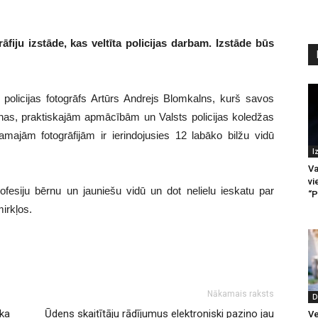
rāfiju izstāde, kas veltīta policijas darbam. Izstāde būs
s policijas fotogrāfs Artūrs Andrejs Blomkalns, kurš savos
ienas, praktiskajām apmācībām un Valsts policijas koledžas
amajām fotogrāfijām ir ierindojusies 12 labāko bilžu vidū
I
Va
vi
rofesiju bērnu un jauniešu vidū un dot nelielu ieskatu par
“P
mirkļos.
Nākamais raksts
D
oka
Ūdens skaitītāju rādījumus elektroniski paziņo jau
Ve