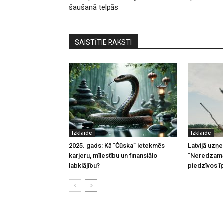
šaušanā telpās
SAISTĪTIE RAKSTI
Izklaide
Izklaide
2025. gads: Kā “Čūska” ietekmēs
Latvijā uzņ
karjeru, mīlestību un finansiālo
“Neredzamā
labklājību?
piedzīvos ī