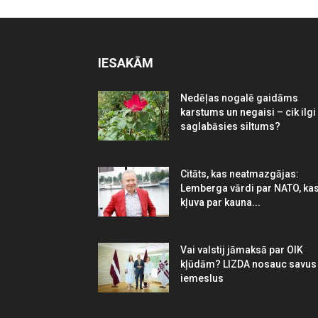
IESAKĀM
Nedēļas nogalē gaidāms
karstums un negaisi – cik ilgi
saglabāsies siltums?
Citāts, kas neatmazgājas:
Lemberga vārdi par NATO, ka
kļuva par kauna...
Vai valstij jāmaksā par OIK
kļūdām? LIZDA nosauc savus
iemeslus