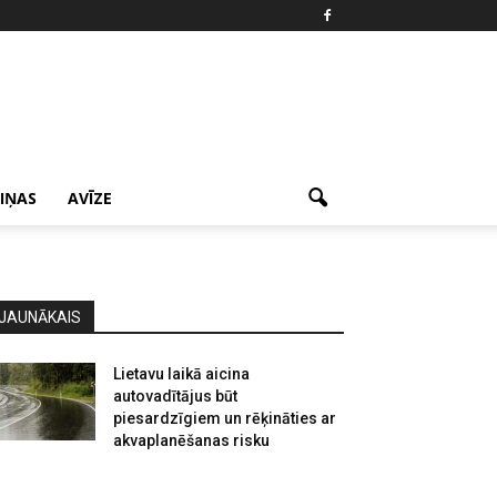
ZIŅAS
AVĪZE
JAUNĀKAIS
Lietavu laikā aicina
autovadītājus būt
piesardzīgiem un rēķināties ar
akvaplanēšanas risku