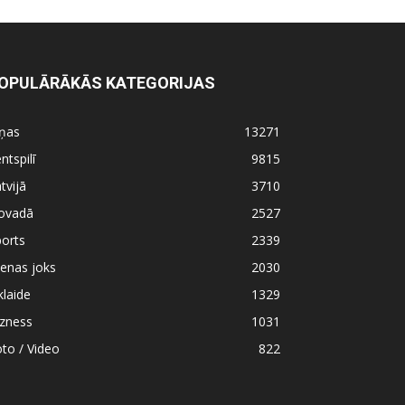
OPULĀRĀKĀS KATEGORIJAS
iņas
13271
ntspilī
9815
tvijā
3710
ovadā
2527
orts
2339
enas joks
2030
klaide
1329
izness
1031
to / Video
822