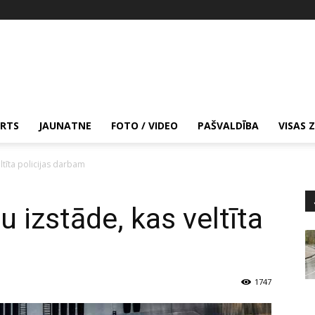
RTS
JAUNATNE
FOTO / VIDEO
PAŠVALDĪBA
VISAS 
eltīta policijas darbam
u izstāde, kas veltīta
1747