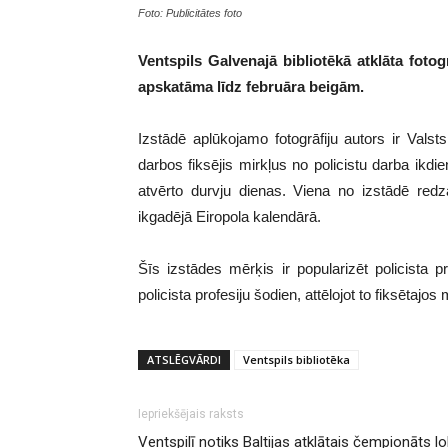
Foto: Publicitātes foto
Ventspils Galvenajā bibliotēkā atklāta fotog
apskatāma līdz februāra beigām.
Izstādē aplūkojamo fotogrāfiju autors ir Valst
darbos fiksējis mirkļus no policistu darba ikd
atvērto durvju dienas. Viena no izstādē redz
ikgadējā Eiropola kalendārā.
Šīs izstādes mērķis ir popularizēt policista p
policista profesiju šodien, attēlojot to fiksētajos 
ATSLĒGVĀRDI
Ventspils bibliotēka
Iepriekšējais raksts
Ventspilī notiks Baltijas atklātais čempionāts l