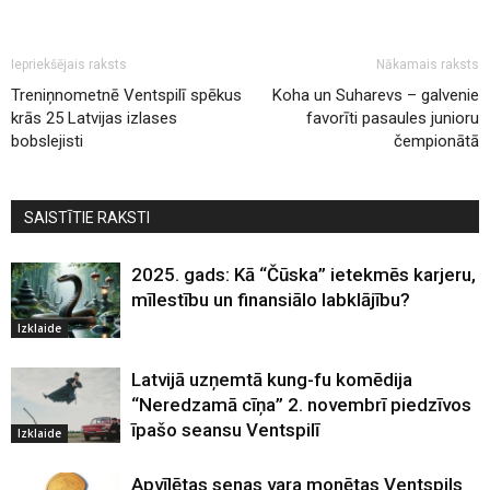
Iepriekšējais raksts
Nākamais raksts
Treniņnometnē Ventspilī spēkus
Koha un Suharevs – galvenie
krās 25 Latvijas izlases
favorīti pasaules junioru
bobslejisti
čempionātā
SAISTĪTIE RAKSTI
2025. gads: Kā “Čūska” ietekmēs karjeru,
mīlestību un finansiālo labklājību?
Izklaide
Latvijā uzņemtā kung-fu komēdija
“Neredzamā cīņa” 2. novembrī piedzīvos
īpašo seansu Ventspilī
Izklaide
Apvīlētas senas vara monētas Ventspils