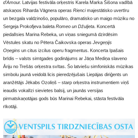
d’Amour.
Latvijas festivāla orķestris Karela Marka Šišona vadībā
atskaņos Riharda Vāgnera operas
Rienci
majestātisko uvertīru
un bezgala valdzinošo, populāro, dramatisko un maigo mūziku no
Sergeja Prokofjeva baleta
Romeo un Džuljeta
. Koncertā
piedalīsies Marina Rebeka, un viņas sniegumā dzirdēsim
Vēstules skatu no Pētera Čaikovska operas
Jevgeņijs
Oņegins
un citus izcilus operu fragmentus. Koncerta īpašais
brīdis – valsts simtgades godinājums ar Jāņa Mediņa slaveno
Āriju no Trešās orķestra svītas. Šo latviešu simfoniskās mūzikas
simbolu jaunā veidolā licis pieredzējušais Liepājas diriģents un
aranžētājs Jēkabs Ozoliņš – starp orķestra instrumentiem viņš
ieaudis vokalīzi sievietes balsij, un jaunās versijas
pirmatskaņotājas gods būs Marinai Rebekai, stāsta festivāla
rīkotāji.