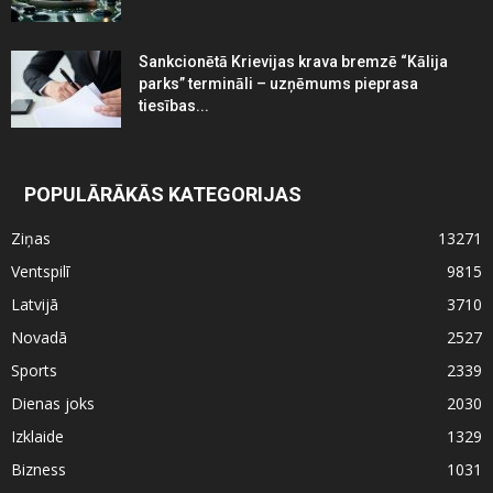
Sankcionētā Krievijas krava bremzē “Kālija
parks” termināli – uzņēmums pieprasa
tiesības...
POPULĀRĀKĀS KATEGORIJAS
Ziņas
13271
Ventspilī
9815
Latvijā
3710
Novadā
2527
Sports
2339
Dienas joks
2030
Izklaide
1329
Bizness
1031