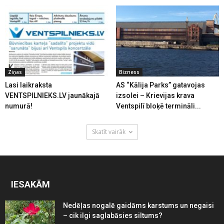
Ziņas
Bizness
Lasi laikraksta
AS “Kālija Parks” gatavojas
VENTSPILNIEKS.LV jaunākajā
izsolei – Krievijas krava
numurā!
Ventspilī bloķē termināli...
Skatīt vairāk
IESAKĀM
Nedēļas nogalē gaidāms karstums un negaisi
– cik ilgi saglabāsies siltums?