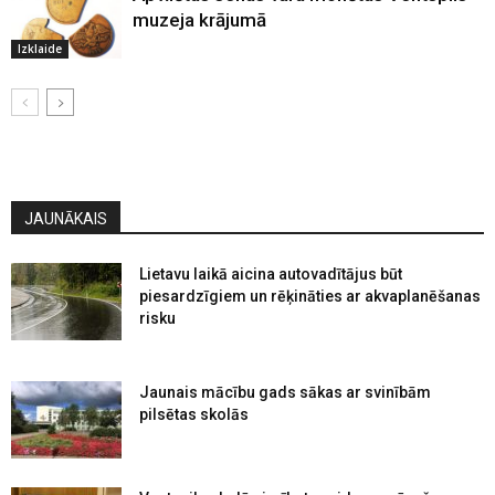
muzeja krājumā
Izklaide
JAUNĀKAIS
Lietavu laikā aicina autovadītājus būt
piesardzīgiem un rēķināties ar akvaplanēšanas
risku
Jaunais mācību gads sākas ar svinībām
pilsētas skolās