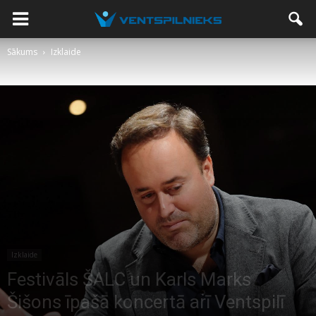
Sākums
Izklaide
Izklaide
Festivāls ŠALC un Karls Marks
Šišons īpašā koncertā arī Ventspilī