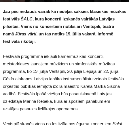
1744
Jau pēc nedaudz vairāk kā nedēļas sāksies klasiskās mūzikas
festivāls
ŠALC
, kura koncerti izskanēs vairākās Latvijas
pilsētās. Viens no koncertiem notiks arī Ventspilī, teātra
namā
Jūras vārti
, un tas notiks 19.jūlija vakarā, informē
festivāla rīkotāji.
Festivāla programmā iekļauti kamermūzikas koncerti,
meistarklases jaunajiem mūziķiem un simfoniskās mūzikas
programma, ko 19. jūlijā Ventspilī, 20. jūlijā Liepājā un 22. jūlijā
Cēsīs atskaņos Latvijas labāko instrumentālistu veidots festivāla
orķestris publikas iemīļotā izcilā maestro Karela Marka Šišona
vadībā. Festivāla īpašā viešņa būs pasaulslavenā Latvijas
dziedātāja Marina Rebeka, kura ar spožiem panākumiem
uzstājas pasaules lielākajos opernamos.
Ventspilī skanēs viens no festivāla noslēguma koncertiem
Salut