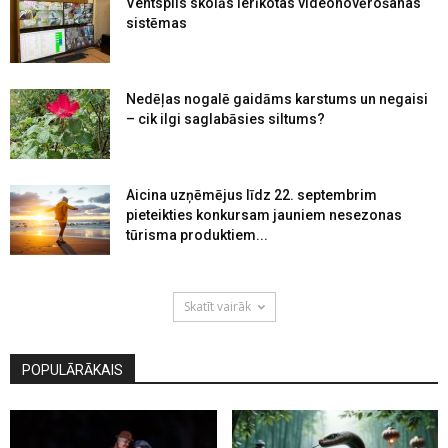
Ventspils skolās ierīkotas videonovērošanas
sistēmas
Nedēļas nogalē gaidāms karstums un negaisi
– cik ilgi saglabāsies siltums?
Aicina uzņēmējus līdz 22. septembrim
pieteikties konkursam jauniem nesezonas
tūrisma produktiem...
Skatīt vairāk
POPULĀRĀKAIS