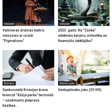
Izklaide
Izklaide
Valmieras drāmas teātris
2025. gads: Kā “Čūska”
viesosies ar izrādi
ietekmēs karjeru, mīlestību un
“Pigmalions”
finansiālo labklājību?
Bizness
Dienas joks
Sankcionētā Krievijas krava
Ventspilnieks joko (29.VIII)
bremzē “Kālija parks” termināli
– uzņēmums pieprasa
tiesības...