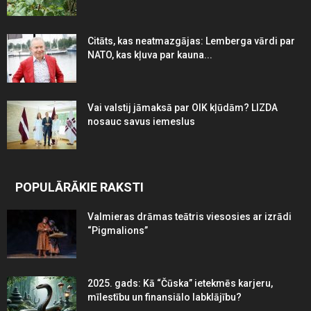
Citāts, kas neatmazgājas: Lemberga vārdi par
NATO, kas kļuva par kauna...
Vai valstij jāmaksā par OIK kļūdām? LIZDA
nosauc savus iemeslus
POPULĀRĀKIE RAKSTI
Valmieras drāmas teātris viesosies ar izrādi
“Pigmalions”
2025. gads: Kā “Čūska” ietekmēs karjeru,
mīlestību un finansiālo labklājību?