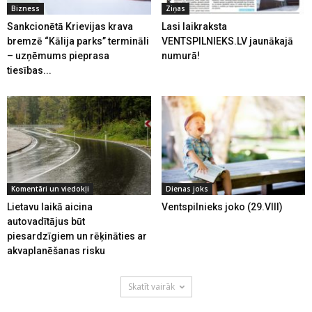
Bizness
Ziņas
Sankcionētā Krievijas krava
Lasi laikraksta
bremzē “Kālija parks” termināli
VENTSPILNIEKS.LV jaunākajā
– uzņēmums pieprasa
numurā!
tiesības...
Komentāri un viedokļi
Dienas joks
Lietavu laikā aicina
Ventspilnieks joko (29.VIII)
autovadītājus būt
piesardzīgiem un rēķināties ar
akvaplanēšanas risku
Skatīt vairāk