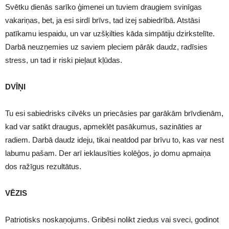
Svētku dienās sarīko ģimenei un tuviem draugiem svinīgas
vakariņas, bet, ja esi sirdī brīvs, tad izej sabiedrībā. Atstāsi
patīkamu iespaidu, un var uzšķilties kāda simpātiju dzirkstelīte.
Darbā neuzņemies uz saviem pleciem pārāk daudz, radīsies
stress, un tad ir riski pieļaut kļūdas.
DVĪŅI
Tu esi sabiedrisks cilvēks un priecāsies par garākām brīvdienām,
kad var satikt draugus, apmeklēt pasākumus, sazināties ar
radiem. Darbā daudz ideju, tikai neatdod par brīvu to, kas var nest
labumu pašam. Der arī ieklausīties kolēģos, jo domu apmaiņa
dos ražīgus rezultātus.
VĒZIS
Patriotisks noskaņojums. Gribēsi nolikt ziedus vai sveci, godinot