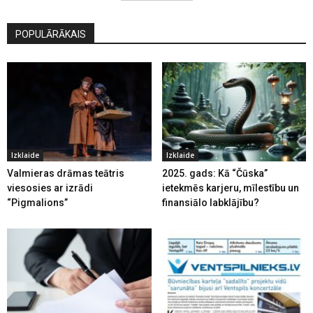
POPULĀRĀKAIS
Izklaide
Izklaide
Valmieras drāmas teātris
2025. gads: Kā “Čūska”
viesosies ar izrādi
ietekmēs karjeru, mīlestību un
“Pigmalions”
finansiālo labklājību?