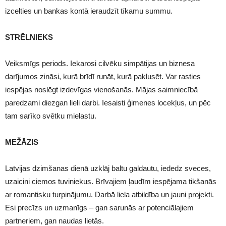
izcelties un bankas kontā ieraudzīt tīkamu summu.
STRĒLNIEKS
Veiksmīgs periods. Iekarosi cilvēku simpātijas un biznesa
darījumos zināsi, kurā brīdī runāt, kurā paklusēt. Var rasties
iespējas noslēgt izdevīgas vienošanās. Mājas saimniecībā
paredzami diezgan lieli darbi. Iesaisti ģimenes locekļus, un pēc
tam sarīko svētku mielastu.
MEŽĀZIS
Latvijas dzimšanas dienā uzklāj baltu galdautu, iededz sveces,
uzaicini ciemos tuviniekus. Brīvajiem ļaudīm iespējama tikšanās
ar romantisku turpinājumu. Darbā liela atbildība un jauni projekti.
Esi precīzs un uzmanīgs – gan sarunās ar potenciālajiem
partneriem, gan naudas lietās.