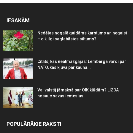
IESAKĀM
Nedēļas nogalē gaidāms karstums un negaisi
– cik ilgi saglabāsies siltums?
Citāts, kas neatmazgājas: Lemberga vārdi par
NATO, kas kļuva par kauna...
Vai valstij jāmaksā par OIK kļūdām? LIZDA
nosauc savus iemeslus
POPULĀRĀKIE RAKSTI