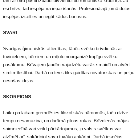
tam ar otro pusīti izbaudi divvientulību romantiskā krodziņā. Ja
esi brīvs, tad iespējama iepazīšanās. Profesionālajā jomā dotas
iespējas izcelties un iegūt kādus bonusus.
SVARI
Svarīgas ģimeniskās attiecības, tāpēc svētku brīvdienās ar
tuviniekiem, bērniem un mīļoto noorganizē kopīgu svētku
pasākumu. Brīvajiem ļaudīm vajadzētu vairāk smaidīt un atvērt
sirdi mīlestībai. Darbā no tevis tiks gaidītas novatoriskas un peļņu
nesošas idejas.
SKORPIONS
Laiku pa laikam gremdēsies filozofiskās pārdomās, taču dzīve
tempu nesamazina, un darāmā pilnas rokas. Brīvdienās mājas
saimniecībā vari veikt pārkārtojumus, jo valsts svētkus var
atzīmēt arī, sakārtojot savu tuvāko apkārtni. Darbā iespējas