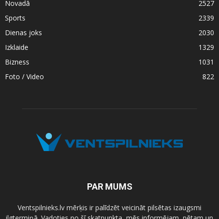
Novadā
2527
Sports
2339
Dienas joks
2030
Izklaide
1329
Bizness
1031
Foto / Video
822
PAR MUMS
Ventspilnieks.lv mērķis ir palīdzēt veicināt pilsētas izaugsmi
ilgtermiņā. Vadoties no šī skatpunkta, mēs informējam, pētam un