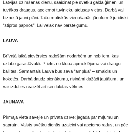
Latvijas dzimšanas dienu, saaicināt pie svētku galda ģimeni un
tuvākos draugus, apciemot tuvinieku atdusas vietas. Darbā vai
biznesā jauni plāni. Taču mutiskās vienošanās jānoformē juridiski
“stipros papīros”. Lai vēlāk nav pārsteigumu.
LAUVA
Brīvajā laikā pievērsies radošām nodarbēm un hobijiem, kas
uzlabo garastāvokli. Prieks no kluba apmeklējuma vai draugu
ballītes. Šarmantais Lauva būs savā “ampluā” – smaidīs un
koķetēs. Darbā daudz pienākumu, risināmi dažādi jautājumi, un
var izdoties realizēt arī sen lolotas vēlmes.
JAUNAVA
Pirmajā vietā savējie un privātā dzīve: jāgādā par mīļumu un
sapratni. Valsts svētku dienās uzaicini vai apciemo radus, un pēc