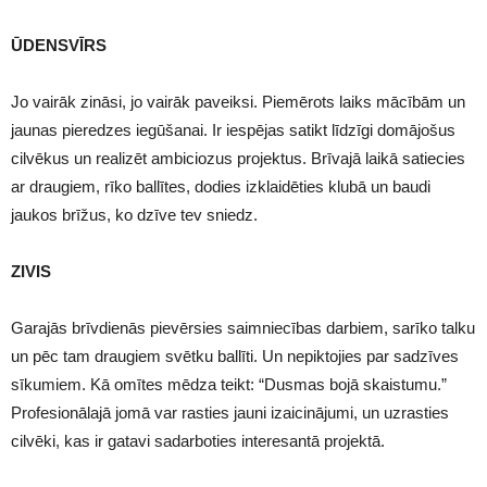
ŪDENSVĪRS
Jo vairāk zināsi, jo vairāk paveiksi. Piemērots laiks mācībām un
jaunas pieredzes iegūšanai. Ir iespējas satikt līdzīgi domājošus
cilvēkus un realizēt ambiciozus projektus. Brīvajā laikā satiecies
ar draugiem, rīko ballītes, dodies izklaidēties klubā un baudi
jaukos brīžus, ko dzīve tev sniedz.
ZIVIS
Garajās brīvdienās pievērsies saimniecības darbiem, sarīko talku
un pēc tam draugiem svētku ballīti. Un nepiktojies par sadzīves
sīkumiem. Kā omītes mēdza teikt: “Dusmas bojā skaistumu.”
Profesionālajā jomā var rasties jauni izaicinājumi, un uzrasties
cilvēki, kas ir gatavi sadarboties interesantā projektā.