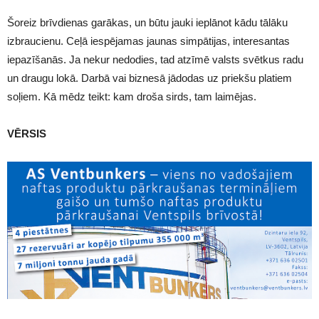
Šoreiz brīvdienas garākas, un būtu jauki ieplānot kādu tālāku
izbraucienu. Ceļā iespējamas jaunas simpātijas, interesantas
iepazīšanās. Ja nekur nedodies, tad atzīmē valsts svētkus radu
un draugu lokā. Darbā vai biznesā jādodas uz priekšu platiem
soļiem. Kā mēdz teikt: kam droša sirds, tam laimējas.
VĒRSIS