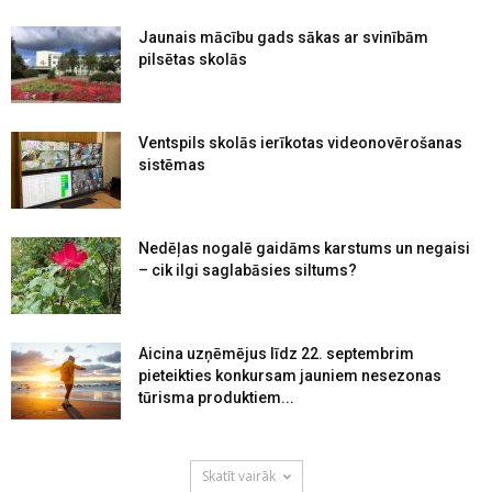
Jaunais mācību gads sākas ar svinībām
pilsētas skolās
Ventspils skolās ierīkotas videonovērošanas
sistēmas
Nedēļas nogalē gaidāms karstums un negaisi
– cik ilgi saglabāsies siltums?
Aicina uzņēmējus līdz 22. septembrim
pieteikties konkursam jauniem nesezonas
tūrisma produktiem...
Skatīt vairāk