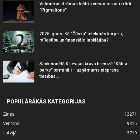
Valmieras drāmas teātris viesosies ar izrādi
“Pigmalions”
2025. gads: Kā “Čūska” ietekmēs karjeru,
mīlestību un finansiālo labklājību?
Sankcionētā Krievijas krava bremzē “Kālija
parks” termināli – uzņēmums pieprasa
tiesības...
POPULĀRĀKĀS KATEGORIJAS
Ziņas
13271
Ventspilī
9815
Latvijā
3710