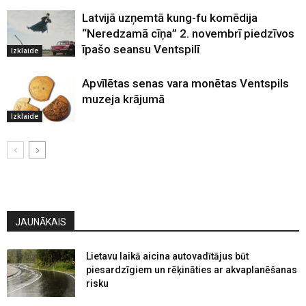
Latvijā uzņemtā kung-fu komēdija
“Neredzamā cīņa” 2. novembrī piedzīvos
īpašo seansu Ventspilī
Izklaide
Apvīlētas senas vara monētas Ventspils
muzeja krājumā
Izklaide
JAUNĀKAIS
Lietavu laikā aicina autovadītājus būt
piesardzīgiem un rēķināties ar akvaplanēšanas
risku