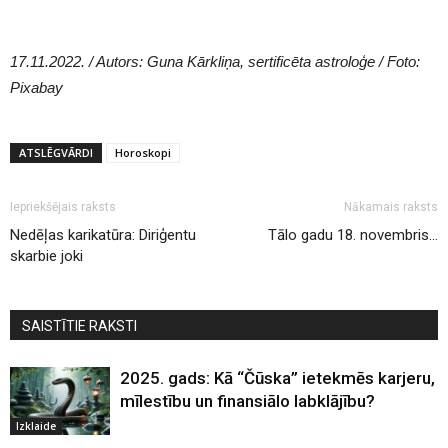
17.11.2022. / Autors: Guna Kārkliņa, sertificēta astroloģe / Foto:
Pixabay
ATSLĒGVĀRDI
Horoskopi
Iepriekšējais raksts
Nākamais raksts
Nedēļas karikatūra: Diriģentu
Tālo gadu 18. novembris…
skarbie joki
SAISTĪTIE RAKSTI
2025. gads: Kā “Čūska” ietekmēs karjeru,
mīlestību un finansiālo labklājību?
Izklaide