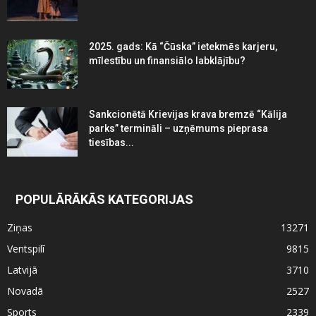
2025. gads: Kā “Čūska” ietekmēs karjeru,
mīlestību un finansiālo labklājību?
Sankcionētā Krievijas krava bremzē “Kālija
parks” termināli – uzņēmums pieprasa
tiesības...
POPULĀRĀKĀS KATEGORIJAS
Ziņas
13271
Ventspilī
9815
Latvijā
3710
Novadā
2527
Sports
2339