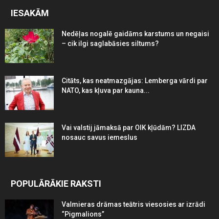
IESAKĀM
Nedēļas nogalē gaidāms karstums un negaisi
– cik ilgi saglabāsies siltums?
Citāts, kas neatmazgājas: Lemberga vārdi par
NATO, kas kļuva par kauna...
Vai valstij jāmaksā par OIK kļūdām? LIZDA
nosauc savus iemeslus
POPULĀRĀKIE RAKSTI
Valmieras drāmas teātris viesosies ar izrādi
“Pigmalions”