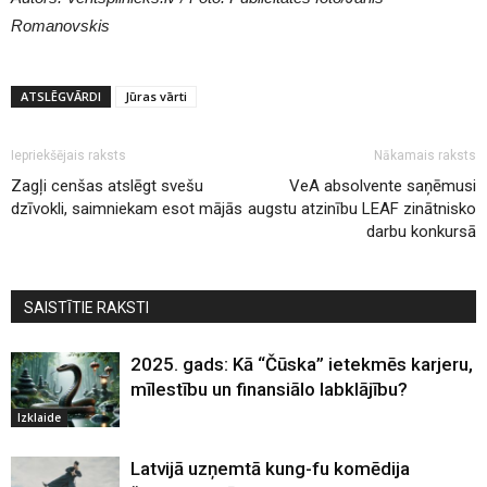
Romanovskis
ATSLĒGVĀRDI
Jūras vārti
Iepriekšējais raksts
Nākamais raksts
Zagļi cenšas atslēgt svešu
VeA absolvente saņēmusi
dzīvokli, saimniekam esot mājās
augstu atzinību LEAF zinātnisko
darbu konkursā
SAISTĪTIE RAKSTI
2025. gads: Kā “Čūska” ietekmēs karjeru,
mīlestību un finansiālo labklājību?
Izklaide
Latvijā uzņemtā kung-fu komēdija