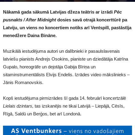
1645
Nākamā gada sākumā Latvijas džeza teātris ar izrādi
Pēc
pusnakts / After Midnight
dosies savā otrajā koncerttūrē pa
Latviju, un viens no koncertiem notiks arī Ventspilī, pastāstīja
menedžere Daina Bināne.
Muzikālā iestudējuma autori un dalībnieki ir pasaulslavenais
latviešu pianists Andrejs Osokins, pianiste un dziedātāja Katrīna
Gupalo, horeogrāfe un dejotāja Gabija Bīriņa un
sitaminstrumentālists Elvijs Endelis. Izrādes video mākslinieks –
Jānis Romanovskis.
Kopš iestudējuma pirmizrādes šī gada 14. februārī koncertzālē
Lielais dzintars,
tas izskanējis ne tikai Latvijā – Liepājā, Cēsīs,
Rīgā, Saldū un Berģos, bet arī Londonā.