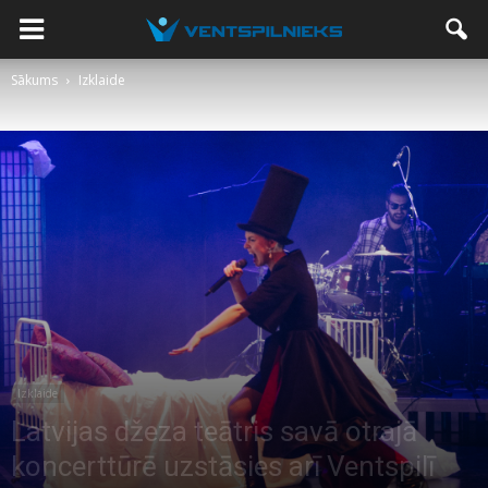
Sākums
Izklaide
Izklaide
Latvijas džeza teātris savā otrajā
koncerttūrē uzstāsies arī Ventspilī