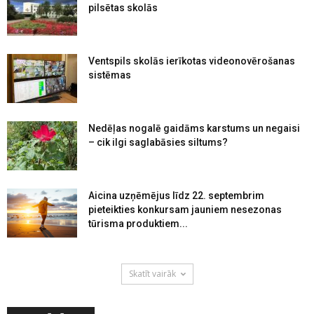
pilsētas skolās
Ventspils skolās ierīkotas videonovērošanas
sistēmas
Nedēļas nogalē gaidāms karstums un negaisi
– cik ilgi saglabāsies siltums?
Aicina uzņēmējus līdz 22. septembrim
pieteikties konkursam jauniem nesezonas
tūrisma produktiem...
Skatīt vairāk