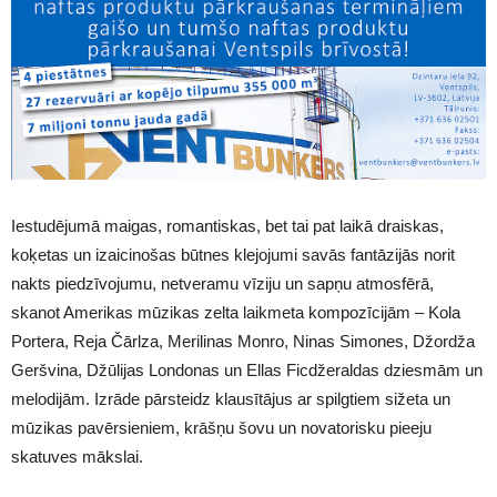
Iestudējumā maigas, romantiskas, bet tai pat laikā draiskas,
koķetas un izaicinošas būtnes klejojumi savās fantāzijās norit
nakts piedzīvojumu, netveramu vīziju un sapņu atmosfērā,
skanot Amerikas mūzikas zelta laikmeta kompozīcijām – Kola
Portera, Reja Čārlza, Merilinas Monro, Ninas Simones, Džordža
Geršvina, Džūlijas Londonas un Ellas Ficdžeraldas dziesmām un
melodijām. Izrāde pārsteidz klausītājus ar spilgtiem sižeta un
mūzikas pavērsieniem, krāšņu šovu un novatorisku pieeju
skatuves mākslai.