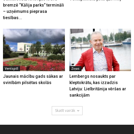
bremzē “Kālija parks” termināli
– uzņēmums pieprasa
tiesības...
Ventspilī
Ziņas
Jaunais mācību gads sākas ar
Lembergs nosaukts par
svinībām pilsētas skolās
kleptokrātu, kas izzadzis
Latviju: Lielbritānija vēršas ar
sankcijām
Skatīt vairāk