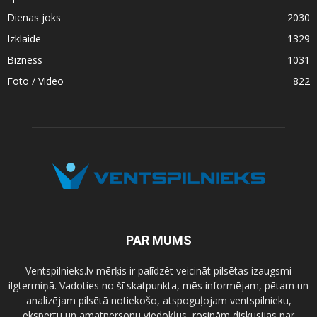
Dienas joks
2030
Izklaide
1329
Bizness
1031
Foto / Video
822
PAR MUMS
Ventspilnieks.lv mērķis ir palīdzēt veicināt pilsētas izaugsmi
ilgtermiņā. Vadoties no šī skatpunkta, mēs informējam, pētam un
analizējam pilsētā notiekošo, atspoguļojam ventspilnieku,
ekspertu un amatpersonu viedokļus, rosinām diskusijas par