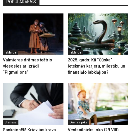
POPULĀRĀKAIS
Izklaide
Izklaide
Valmieras drāmas teātris
2025. gads: Kā “Čūska”
viesosies ar izrādi
ietekmēs karjeru, mīlestību un
“Pigmalions”
finansiālo labklājību?
Bizness
Dienas joks
Sankcionētā Krievijas krava
Ventspilnieks joko (29.VIII)