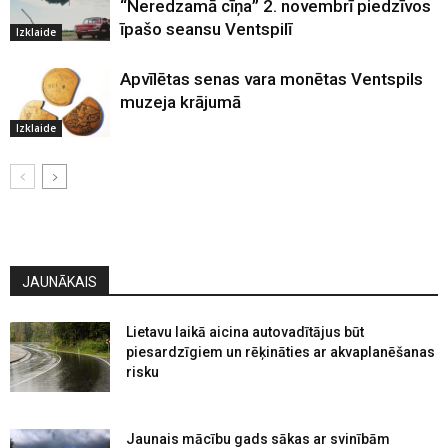
“Neredzamā cīņa” 2. novembrī piedzīvos
īpašo seansu Ventspilī
Izklaide
Apvīlētas senas vara monētas Ventspils
muzeja krājumā
Izklaide
JAUNĀKAIS
Lietavu laikā aicina autovadītājus būt
piesardzīgiem un rēķināties ar akvaplanēšanas
risku
Jaunais mācību gads sākas ar svinībām