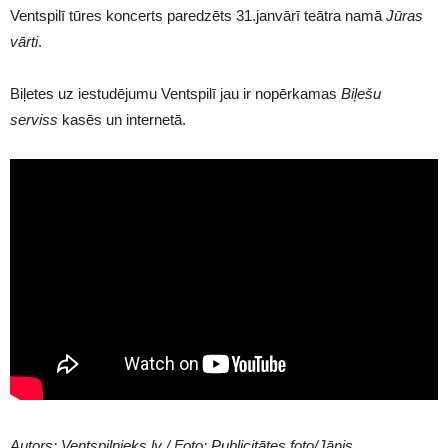
Ventspilī tūres koncerts paredzēts 31.janvārī teātra namā
Jūras
vārti
.
Biļetes uz iestudējumu
Ventspilī
jau ir nopērkamas
Biļešu
serviss
kasēs un internetā.
Autors: Ventspilnieks.lv / Foto: Publicitātes foto/Jānis