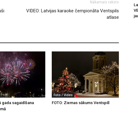
Nākamais raksts
La
V
uši
VIDEO: Latvijas karaoke čempionāta Ventspils
ja
atlase
Foto / Video
ā gada sagaidīšana
FOTO: Ziemas sākums Ventspilī
kumā