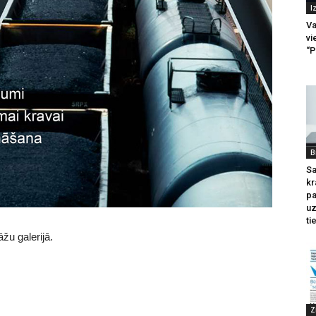
I
Va
vi
“P
B
Sa
kr
pa
u
ti
žu galerijā.
Z