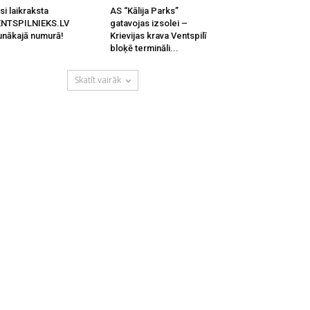
si laikraksta
AS “Kālija Parks”
ENTSPILNIEKS.LV
gatavojas izsolei –
unākajā numurā!
Krievijas krava Ventspilī
bloķē termināli...
Skatīt vairāk