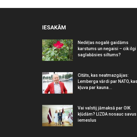
IESAKĀM
Nedēļas nogalē gaidāms
karstums un negaisi – cik ilgi
saglabāsies siltums?
Citāts, kas neatmazgājas:
Lemberga vārdi par NATO, ka
kļuva par kauna...
Vai valstij jāmaksā par OIK
kļūdām? LIZDA nosauc savus
iemeslus