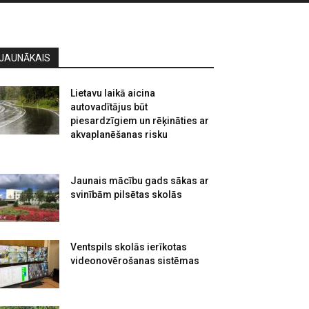
JAUNĀKAIS
Lietavu laikā aicina
autovadītājus būt
piesardzīgiem un rēķināties ar
akvaplanēšanas risku
Jaunais mācību gads sākas ar
svinībām pilsētas skolās
Ventspils skolās ierīkotas
videonovērošanas sistēmas