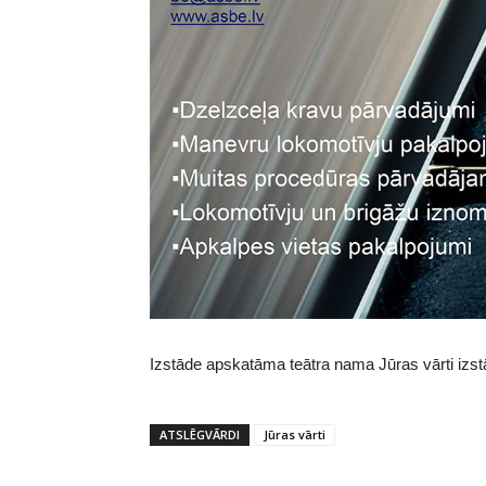
Izstāde apskatāma teātra nama Jūras vārti izstā
ATSLĒGVĀRDI
Jūras vārti