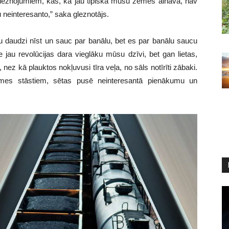
gleznojumiem, kas, kā jau tipiska mūsu zemes ainava, nav
u neinteresanto,” saka gleznotājs.
ru daudzi nīst un sauc par banālu, bet es par banālu saucu
 jau revolūcijas dara vieglāku mūsu dzīvi, bet gan lietas,
 nez kā plauktos nokļuvusi tīra veļa, no sāls notīrīti zābaki.
smes stāstiem, sētas pusē neinteresantā pienākumu un