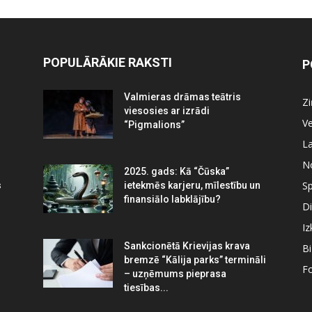
POPULĀRĀKIE RAKSTI
P
Valmieras drāmas teātris
Z
viesosies ar izrādi
Ve
“Pigmalions”
La
N
2025. gads: Kā “Čūska”
Sp
s
ietekmēs karjeru, mīlestību un
finansiālo labklājību?
Di
Iz
Sankcionētā Krievijas krava
B
bremzē “Kālija parks” termināli
Fo
– uzņēmums pieprasa
tiesības...