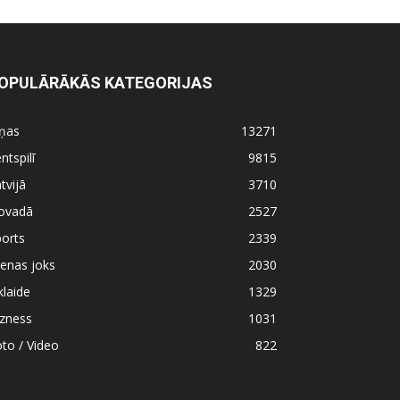
OPULĀRĀKĀS KATEGORIJAS
iņas
13271
ntspilī
9815
tvijā
3710
ovadā
2527
orts
2339
enas joks
2030
klaide
1329
izness
1031
to / Video
822