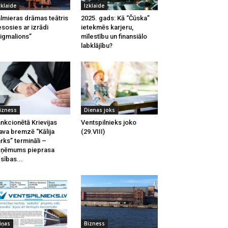
zklaide
Izklaide
lmieras drāmas teātris
2025. gads: Kā “Čūska”
esosies ar izrādi
ietekmēs karjeru,
igmalions”
mīlestību un finansiālo
labklājību?
izness
Dienas joks
nkcionētā Krievijas
Ventspilnieks joko
ava bremzē “Kālija
(29.VIII)
rks” termināli –
zņēmums pieprasa
esības...
iņas
Bizness