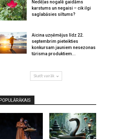
Nedēļas nogalē gaidāms
karstums un negaisi – cik ilgi
saglabāsies siltums?
Aicina uzņēmējus līdz 22.
septembrim pieteikties
konkursam jauniem nesezonas
tūrisma produktiem...
Skatīt vairāk
POPULĀRĀKAIS