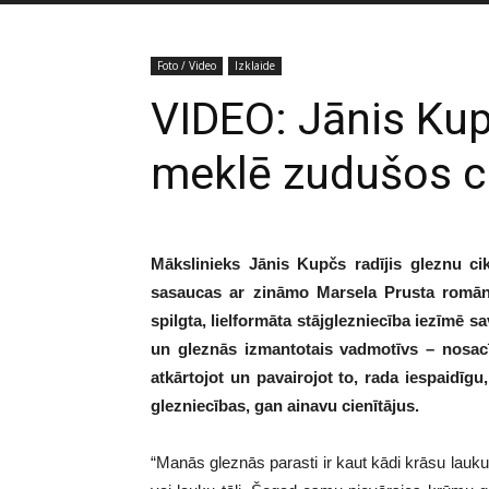
Foto / Video
Izklaide
VIDEO: Jānis Kup
meklē zudušos 
Mākslinieks Jānis Kupčs radījis gleznu c
sasaucas ar zināmo Marsela Prusta romānu
spilgta, lielformāta stājglezniecība iezīmē s
un gleznās izmantotais vadmotīvs – nosacī
atkārtojot un pavairojot to, rada iespaidīg
glezniecības, gan ainavu cienītājus.
“Manās gleznās parasti ir kaut kādi krāsu laukum