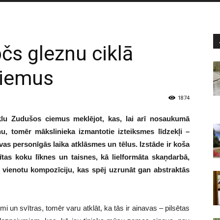
čs gleznu ciklā
ciemus
1874
iklu Zudušos ciemus meklējot, kas, lai arī nosaukumā
, tomēr mākslinieka izmantotie izteiksmes līdzekļi –
avas personīgās laika atklāsmes un tēlus. Izstāde ir koša
tas koku līknes un taisnes, kā lielformāta skaņdarbā,
u, vienotu kompozīciju, kas spēj uzrunāt gan abstraktās
i un svītras, tomēr varu atklāt, ka tās ir ainavas – pilsētas