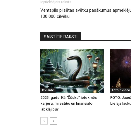
Iepriekšējais raksts
Ventspils pilsētas svētku pasākumus apmeklēj
130 000 cilvēku
SAISTĪTIE RAKSTI
Izklaide
Foto / Video
2025. gads: Kā “Čūska” ietekmēs
FOTO: Jaun
karjeru, mīlestību un finansiālo
Lielajā lau
labklājību?