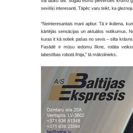
vai lauku tēli. Šogad esmu pievērsies krūmu 
sevišķi interesanti. Tāpēc varu teikt, ka gleznoj
“Neinteresantais mani apbur. Tā ir ikdiena, ku
kārtējās sensācijas un aktuālos notikumus. Ne
kuras it kā notiek pašas no sevis – silta krāsns,
Fasādē ir mūsu iedomu līkne, rotāta veik
labestības robotā līnija,” tā mākslinieks.