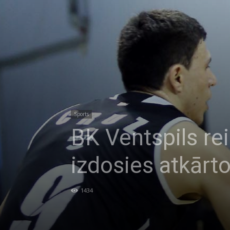
Sports
BK Ventspils rei
izdosies atkārto
1434