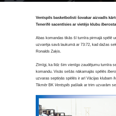
Ventspils basketbolisti šovakar aizvadīs kār
Tenerifē sacentīsies ar vietējo klubu
Iberosta
Abas komandas tikās šī turnīra pirmajā spēlē un 
uzvarēja savā laukumā ar 73:72, kad dažas se
Ronalds Zaķis.
Zīmīgi, ka līdz šim vienīgo zaudējumu turnīra se
komandu. Visās sešās nākamajās spēlēs
Ibero
uzvaras septiņās spēlēs ir arī Vācijas klubam
M
Tikmēr BK
Ventspils
pašlaik ar trim uzvarām se