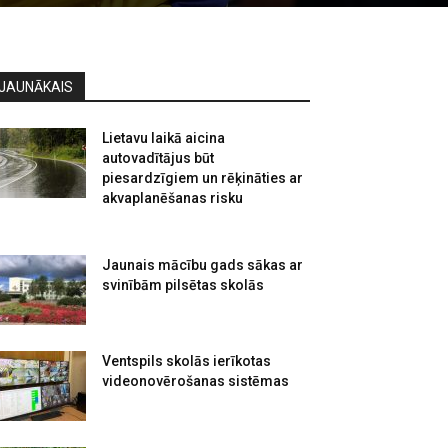
JAUNĀKAIS
Lietavu laikā aicina
autovadītājus būt
piesardzīgiem un rēķināties ar
akvaplanēšanas risku
Jaunais mācību gads sākas ar
svinībām pilsētas skolās
Ventspils skolās ierīkotas
videonovērošanas sistēmas