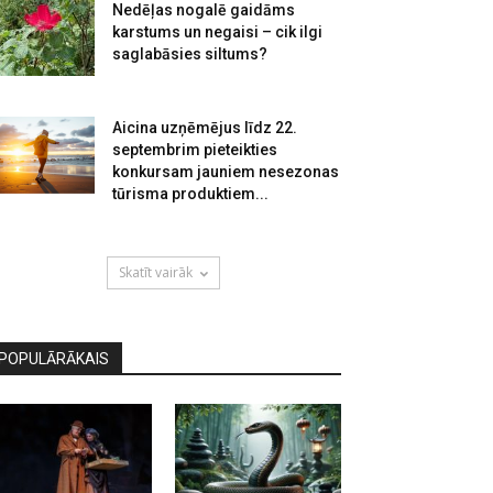
Nedēļas nogalē gaidāms
karstums un negaisi – cik ilgi
saglabāsies siltums?
Aicina uzņēmējus līdz 22.
septembrim pieteikties
konkursam jauniem nesezonas
tūrisma produktiem...
Skatīt vairāk
POPULĀRĀKAIS