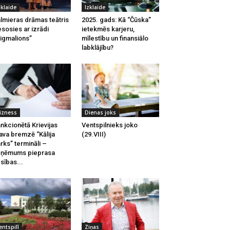
zklaide
Izklaide
lmieras drāmas teātris
2025. gads: Kā “Čūska”
esosies ar izrādi
ietekmēs karjeru,
igmalions”
mīlestību un finansiālo
labklājību?
izness
Dienas joks
nkcionētā Krievijas
Ventspilnieks joko
ava bremzē “Kālija
(29.VIII)
rks” termināli –
zņēmums pieprasa
esības...
entspilī
Ziņas