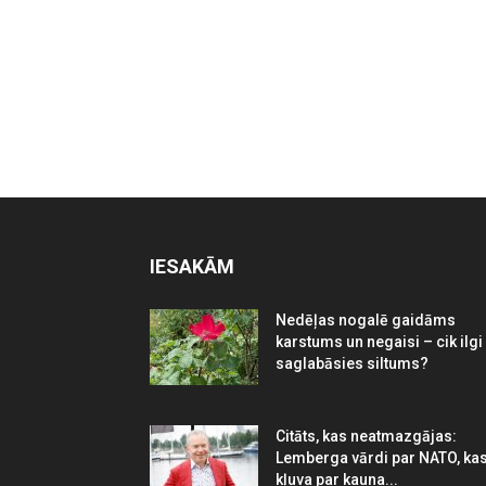
IESAKĀM
Nedēļas nogalē gaidāms
karstums un negaisi – cik ilgi
saglabāsies siltums?
Citāts, kas neatmazgājas:
Lemberga vārdi par NATO, ka
kļuva par kauna...