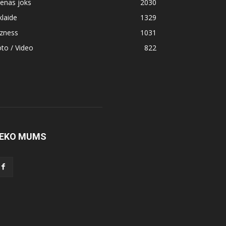
enas joks
2030
klaide
1329
izness
1031
to / Video
822
EKO MUMS