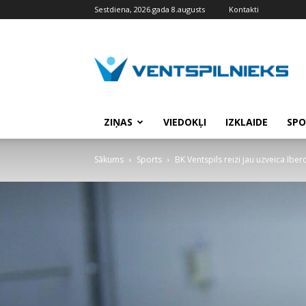
Sestdiena, 2026.gada 8.augusts
Kontakti
VENTSPILNIEKS.LV
ZIŅAS
VIEDOKĻI
IZKLAIDE
SPO
Sākums
Sports
BK Ventspils reizi jau uzveica Iber