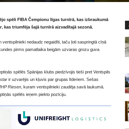
tējo spēli FIBA Čempionu līgas turnīrā, kas izbraukumā
r
, kas triumfēja šajā turnīrā aizvadītajā sezonā.
ventspilnieki nedaudz negaidīti, taču ļoti saspringtā cīņā
kundes pirms pamatlaika beigām uzvaras grozu guva
ptiņās spēlēs Spānijas klubs piedzīvojis tieši pret Ventspils
star
ir uzvarējis un kļuvis par grupas līderiem. Sešas
HP Riesen
, kuram ventspilnieki zaudēja savā laukumā.
ptiņās spēlēs ieņem piekto pozīciju.