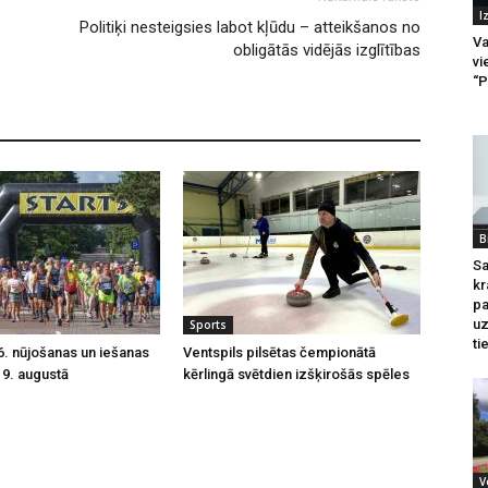
I
Politiķi nesteigsies labot kļūdu – atteikšanos no
Va
obligātās vidējās izglītības
vi
“P
B
Sa
kr
pa
u
Sports
ti
16. nūjošanas un iešanas
Ventspils pilsētas čempionātā
u 9. augustā
kērlingā svētdien izšķirošās spēles
V