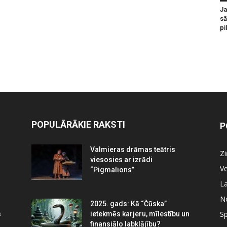
Ja
sā
pi
POPULĀRĀKIE RAKSTI
P
Valmieras drāmas teātris
Z
viesosies ar izrādi
Ve
“Pigmalions”
La
N
2025. gads: Kā “Čūska”
Sp
s
ietekmēs karjeru, mīlestību un
finansiālo labklājību?