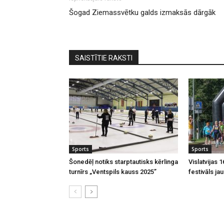
Šogad Ziemassvētku galds izmaksās dārgāk
SAISTĪTIE RAKSTI
Sports
Sports
Šonedēļ notiks starptautisks kērlinga
Vislatvijas 
turnīrs „Ventspils kauss 2025”
festivāls ja