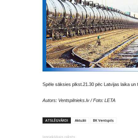
Spēle sāksies plkst.21.30 pēc Latvijas laika un 
Autors: Ventspilnieks.lv / Foto: LETA
ATSLĒGVĀRDI
Aktuāli
BK Ventspils
Iepriekšējais raksts