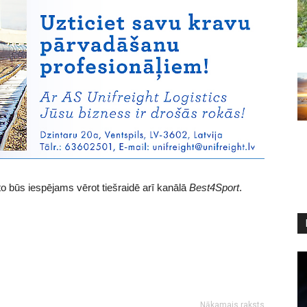
to būs iespējams vērot tiešraidē arī kanālā
Best4Sport
.
Nākamais raksts