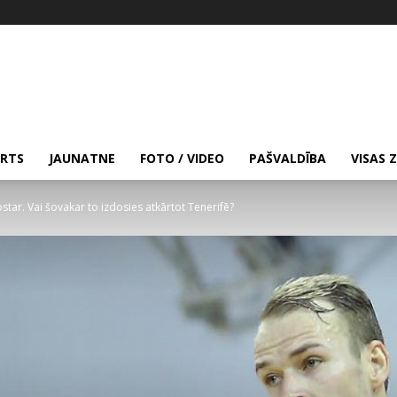
RTS
JAUNATNE
FOTO / VIDEO
PAŠVALDĪBA
VISAS 
ostar. Vai šovakar to izdosies atkārtot Tenerifē?