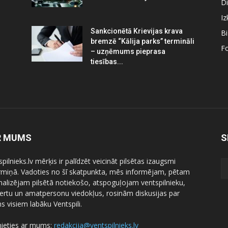
Di
Iz
Sankcionētā Krievijas krava
B
bremzē “Kālija parks” termināli
Fo
– uzņēmums pieprasa
tiesības...
R MUMS
S
pilnieks.lv mērķis ir palīdzēt veicināt pilsētas izaugsmi
ermiņā. Vadoties no šī skatpunkta, mēs informējam, pētam
nalizējam pilsētā notiekošo, atspoguļojam ventspilnieku,
ertu un amatpersonu viedokļus, rosinām diskusijas par
 visiem labāku Ventspili.
nieties ar mums:
redakcija@ventspilnieks.lv