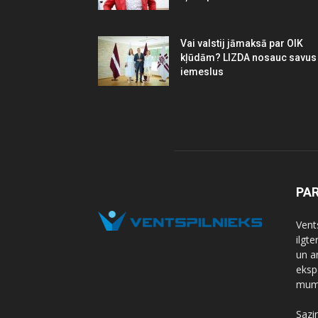
Vai valstij jāmaksā par OIK
kļūdām? LIZDA nosauc savus
iemeslus
PA
Vents
ilgt
un a
eksp
mums
Sazi