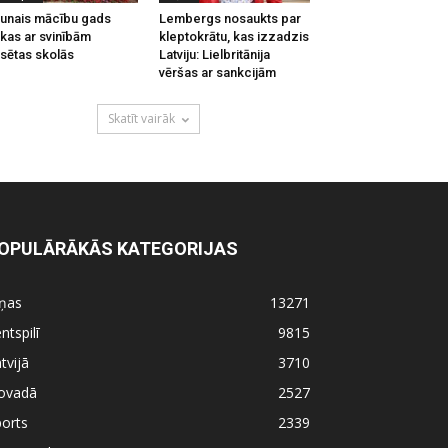
unais mācību gads
Lembergs nosaukts par
kas ar svinībām
kleptokrātu, kas izzadzis
lsētas skolās
Latviju: Lielbritānija
vēršas ar sankcijām
Skatīt vairāk
OPULĀRĀKĀS KATEGORIJAS
iņas
13271
ntspilī
9815
tvijā
3710
ovadā
2527
orts
2339