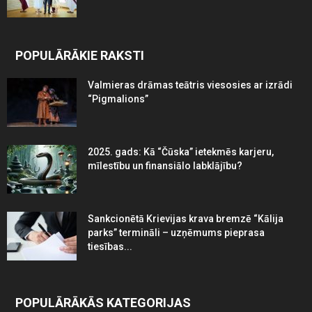
POPULĀRĀKIE RAKSTI
Valmieras drāmas teātris viesosies ar izrādi
“Pigmalions”
2025. gads: Kā “Čūska” ietekmēs karjeru,
mīlestību un finansiālo labklājību?
Sankcionētā Krievijas krava bremzē “Kālija
parks” termināli – uzņēmums pieprasa
tiesības...
POPULĀRĀKĀS KATEGORIJAS