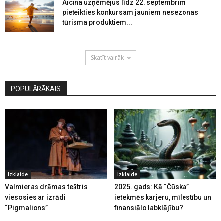
Aicina uzņēmējus līdz 22. septembrim
pieteikties konkursam jauniem nesezonas
tūrisma produktiem...
Skatīt vairāk
POPULĀRĀKAIS
Izklaide
Izklaide
Valmieras drāmas teātris
2025. gads: Kā “Čūska”
viesosies ar izrādi
ietekmēs karjeru, mīlestību un
“Pigmalions”
finansiālo labklājību?