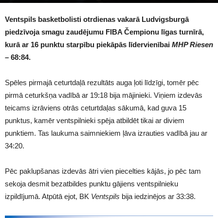
1524
Ventspils basketbolisti otrdienas vakarā Ludvigsburgā
piedzīvoja smagu zaudējumu FIBA Čempionu līgas turnīrā,
kurā ar 16 punktu starpību piekāpās līdervienībai
MHP Riesen
–
68:84.
Spēles pirmajā ceturtdaļā rezultāts auga ļoti līdzīgi, tomēr pēc
pirmā ceturkšņa vadībā ar 19:18 bija mājinieki. Viņiem izdevās
teicams izrāviens otrās ceturtdaļas sākumā, kad guva 15
punktus, kamēr ventspilnieki spēja atbildēt tikai ar diviem
punktiem. Tas laukuma saimniekiem ļāva izrauties vadībā jau ar
34:20.
Pēc paklupšanas izdevās ātri vien piecelties kājās, jo pēc tam
sekoja desmit bezatbildes punktu gājiens ventspilnieku
izpildījumā. Atpūtā ejot, BK
Ventspils
bija iedzinējos ar 33:38.