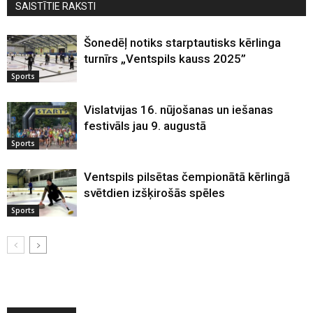
SAISTĪTIE RAKSTI
Šonedēļ notiks starptautisks kērlinga
turnīrs „Ventspils kauss 2025”
Sports
Vislatvijas 16. nūjošanas un iešanas
festivāls jau 9. augustā
Sports
Ventspils pilsētas čempionātā kērlingā
svētdien izšķirošās spēles
Sports