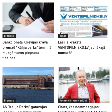
Bizness
Ziņas
Sankcionētā Krievijas krava
Lasi laikraksta
bremzē “Kālija parks” termināli
VENTSPILNIEKS.LV jaunākajā
– uzņēmums pieprasa
numurā!
tiesības...
Bizness
Komentāri un viedokļi
AS “Kālija Parks” gatavojas
Citāts, kas neatmazgājas: