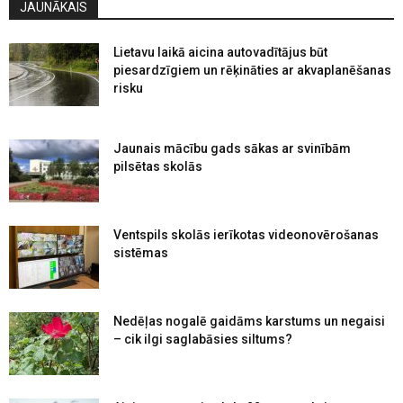
JAUNĀKAIS
Lietavu laikā aicina autovadītājus būt
piesardzīgiem un rēķināties ar akvaplanēšanas
risku
Jaunais mācību gads sākas ar svinībām
pilsētas skolās
Ventspils skolās ierīkotas videonovērošanas
sistēmas
Nedēļas nogalē gaidāms karstums un negaisi
– cik ilgi saglabāsies siltums?