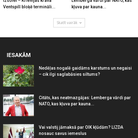
izsolei – Krievijas krava
Lemberga vārdi par NATO, kas
Ventspilī bloķē termināli...
kļuva par kauna...
Skatīt vairāk
IESAKĀM
Nedēļas nogalē gaidāms karstums un negaisi
– cik ilgi saglabāsies siltums?
Citāts, kas neatmazgājas: Lemberga vārdi par
NATO, kas kļuva par kauna...
Vai valstij jāmaksā par OIK kļūdām? LIZDA
nosauc savus iemeslus