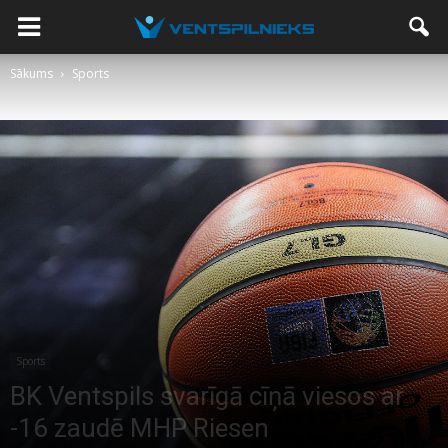
Sākums
Sports
Sports
BK Ventspils svarīgā cīņā viesos ar
-16 zaudē MHP Riesen