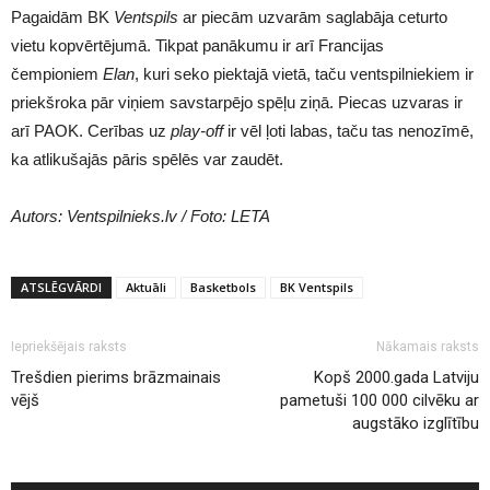
Pagaidām BK
Ventspils
ar piecām uzvarām saglabāja ceturto
vietu kopvērtējumā. Tikpat panākumu ir arī Francijas
čempioniem
Elan
, kuri seko piektajā vietā, taču ventspilniekiem ir
priekšroka pār viņiem savstarpējo spēļu ziņā. Piecas uzvaras ir
arī PAOK. Cerības uz
play-off
ir vēl ļoti labas, taču tas nenozīmē,
ka atlikušajās pāris spēlēs var zaudēt.
Autors: Ventspilnieks.lv / Foto: LETA
ATSLĒGVĀRDI
Aktuāli
Basketbols
BK Ventspils
Iepriekšējais raksts
Nākamais raksts
Trešdien pierims brāzmainais
Kopš 2000.gada Latviju
vējš
pametuši 100 000 cilvēku ar
augstāko izglītību