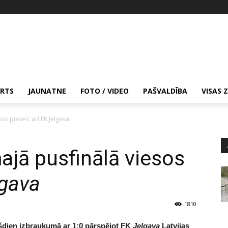
RTS
JAUNATNE
FOTO / VIDEO
PAŠVALDĪBA
VISAS 
os pieveic arī FK Jelgava
ajā pusfinālā viesos
lgava
1810
rešdien izbraukumā ar 1:0 pārspējot FK
Jelgava
Latvijas