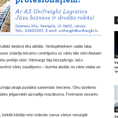
tāts beidzot tika atklāts. Ventspilniekiem radās laba
ses izdarīja teicamu centrājumu uz vārtu tālo stūri Alanam
I
tu pretējo stūri. Vārtsargs bija bezspēcīgs, taču
Va
novērst vārtu zaudējumu – bumba atsitās no vārtu staba un
vi
“P
zināja otrajā puslaikā saņemtais trieciens. Otru dzelteno
inūtes jelgavnieki aizvadīja mazākuma. Freimanis nevarēs
B
, turklāt kārtējo reizi izdevās savus vārtus nosargāt
Sa