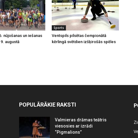
Sports
16. nūjošanas un iešanas
Ventspils pilsētas čempionātā
u 9. augustā
kērlingā svētdien izšķirošās spēles
POPULĀRĀKIE RAKSTI
P
Valmieras drāmas teātris
Z
viesosies ar izrādi
Ve
“Pigmalions”