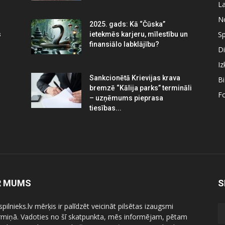
La
N
2025. gads: Kā “Čūska”
Sp
s
ietekmēs karjeru, mīlestību un
finansiālo labklājību?
Di
Iz
Sankcionētā Krievijas krava
B
bremzē “Kālija parks” termināli
Fo
– uzņēmums pieprasa
tiesības...
R MUMS
S
pilnieks.lv mērķis ir palīdzēt veicināt pilsētas izaugsmi
ermiņā. Vadoties no šī skatpunkta, mēs informējam, pētam