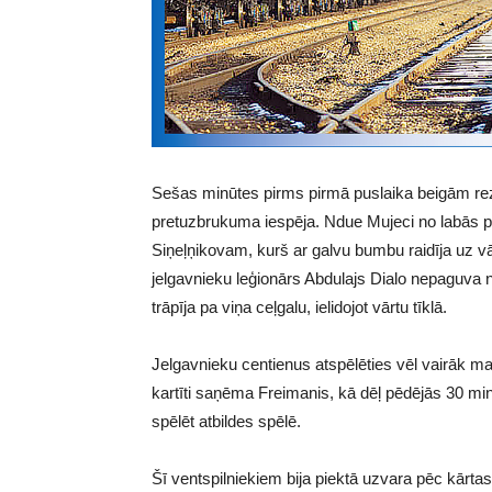
Sešas minūtes pirms pirmā puslaika beigām rezul
pretuzbrukuma iespēja. Ndue Mujeci no labās pu
Siņeļņikovam, kurš ar galvu bumbu raidīja uz vār
jelgavnieku leģionārs Abdulajs Dialo nepaguva 
trāpīja pa viņa ceļgalu, ielidojot vārtu tīklā.
Jelgavnieku centienus atspēlēties vēl vairāk ma
kartīti saņēma Freimanis, kā dēļ pēdējās 30 m
spēlēt atbildes spēlē.
Šī ventspilniekiem bija piektā uzvara pēc kārtas