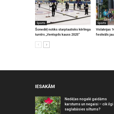
Sports
Sports
Šonedēļ notiks starptautisks kērlinga
Vislatvijas 
turnīrs „Ventspils kauss 2025”
festivāls ja
IESAKĀM
Nedēļas nogalē gaidāms
karstums un negaisi – cik ilgi
saglabāsies siltums?