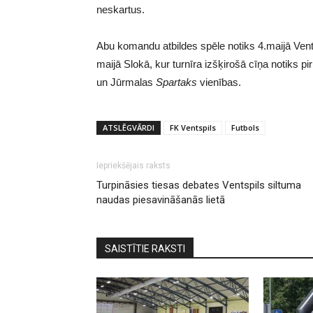
neskartus.
Abu komandu atbildes spēle notiks 4.maijā Ventsp
maijā Slokā, kur turnīra izšķirošā cīņa notiks p
un Jūrmalas
Spartaks
vienības.
ATSLĒGVĀRDI
FK Ventspils
Futbols
Iepriekšējais raksts
Turpināsies tiesas debates Ventspils siltuma
naudas piesavināšanās lietā
SAISTĪTIE RAKSTI