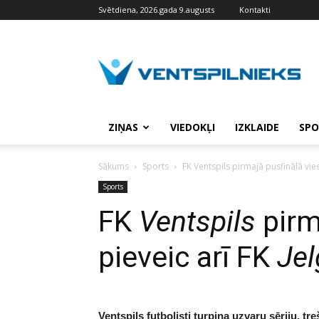
Svētdiena, 2026.gada 9.augusts
Kontakti
VENTSPILNIEKS.LV
ZIŅAS
VIEDOKĻI
IZKLAIDE
SPO
Sākums
Sports
FK Ventspils pirmajā pusfinālā vies
Sports
FK
Ventspils
pirm
pieveic arī FK
Je
Ventspils futbolisti turpina uzvaru sēriju, t