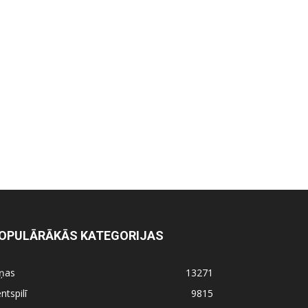
OPULĀRĀKĀS KATEGORIJAS
iņas
13271
ntspilī
9815