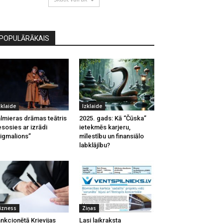
POPULĀRĀKAIS
zklaide
Izklaide
lmieras drāmas teātris
2025. gads: Kā “Čūska”
esosies ar izrādi
ietekmēs karjeru,
igmalions”
mīlestību un finansiālo
labklājību?
izness
Ziņas
nkcionētā Krievijas
Lasi laikraksta