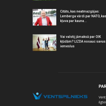
Citāts, kas neatmazgājas:
Lemberga vārdi par NATO, ka
kļuva par kauna...
Vai valstij jāmaksā par OIK
kļūdām? LIZDA nosauc savus
iemeslus
PA
Vents
ilgt