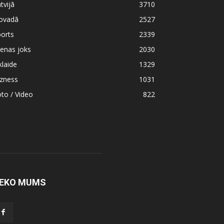
tvijā
3710
ovadā
2527
orts
2339
enas joks
2030
klaide
1329
izness
1031
to / Video
822
EKO MUMS