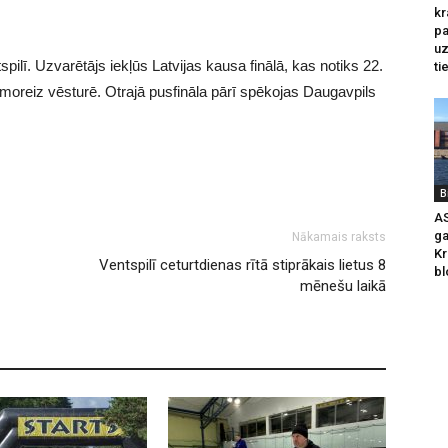
kr
pa
u
ilī. Uzvarētājs iekļūs Latvijas kausa finālā, kas notiks 22.
ti
irmoreiz vēsturē. Otrajā pusfināla pārī spēkojas Daugavpils
B
AS
ga
Nākamais raksts
Kr
Ventspilī ceturtdienas rītā stiprākais lietus 8
bl
mēnešu laikā