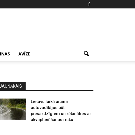
ZIŅAS
AVĪZE
JAUNĀKAIS
Lietavu laikā aicina
autovadītājus būt
piesardzīgiem un rēķināties ar
akvaplanēšanas risku