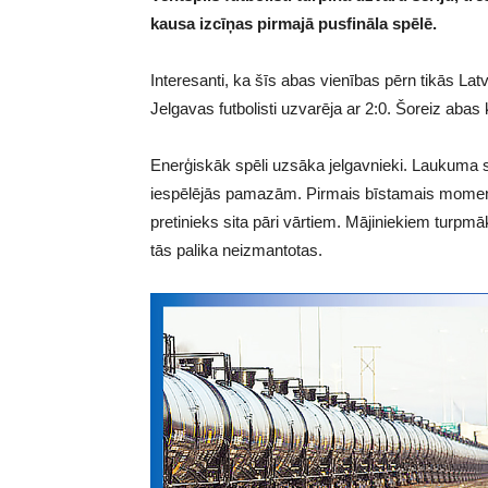
kausa izcīņas pirmajā pusfināla spēlē.
Interesanti, ka šīs abas vienības pērn tikās Latv
Jelgavas futbolisti uzvarēja ar 2:0. Šoreiz abas
Enerģiskāk spēli uzsāka jelgavnieki. Laukuma 
iespēlējās pamazām. Pirmais bīstamais moments
pretinieks sita pāri vārtiem. Mājiniekiem turpmāk
tās palika neizmantotas.