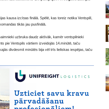
ijas kausa izcīņas finālā. Spēlē, kas toreiz notika Ventspilī,
 komandas tikās jau pusfinālā.
saimnieki uzbruka daudz aktīvāk, kamēr ventspilnieki
 pie Ventspils vārtiem izveidojās 14.minūtē, taču
ajās divdesmit minūtēs bija vēl trīs lieliskas iespējas, taču