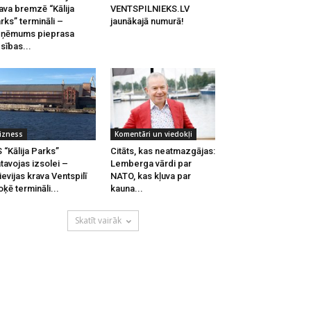
ava bremzē “Kālija
VENTSPILNIEKS.LV
rks” termināli –
jaunākajā numurā!
zņēmums pieprasa
esības...
izness
Komentāri un viedokļi
 “Kālija Parks”
Citāts, kas neatmazgājas:
tavojas izsolei –
Lemberga vārdi par
ievijas krava Ventspilī
NATO, kas kļuva par
oķē termināli...
kauna...
Skatīt vairāk