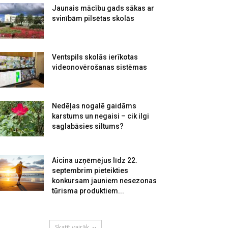
Jaunais mācību gads sākas ar
svinībām pilsētas skolās
Ventspils skolās ierīkotas
videonovērošanas sistēmas
Nedēļas nogalē gaidāms
karstums un negaisi – cik ilgi
saglabāsies siltums?
Aicina uzņēmējus līdz 22.
septembrim pieteikties
konkursam jauniem nesezonas
tūrisma produktiem...
Skatīt vairāk