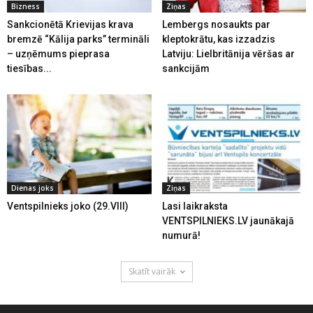
Bizness
Ziņas
Sankcionētā Krievijas krava
Lembergs nosaukts par
bremzē “Kālija parks” termināli
kleptokrātu, kas izzadzis
– uzņēmums pieprasa
Latviju: Lielbritānija vēršas ar
tiesības...
sankcijām
Dienas joks
Ziņas
Ventspilnieks joko (29.VIII)
Lasi laikraksta
VENTSPILNIEKS.LV jaunākajā
numurā!
Skatīt vairāk