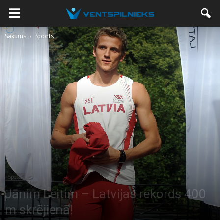
Sākums
Sports
Sports
Jānim Leitim – Latvijas rekords 400
m skrējienā!