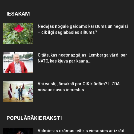
IESAKĀM
Nedēļas nogalē gaidāms karstums un negaisi
– cik ilgi saglabāsies siltums?
Citāts, kas neatmazgājas: Lemberga vārdi par
NATO, kas kļuva par kauna...
Vai valstij jāmaksā par OIK kļūdām? LIZDA
nosauc savus iemeslus
POPULĀRĀKIE RAKSTI
Valmieras drāmas teātris viesosies ar izrādi