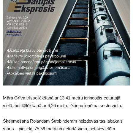
Māra Grīva trīssoļlēkšanā ar 13,41 metru ierindojās ceturtajā
vietā, bet tāllēkšanā ar 6,26 metru lēcienu ieņēma sesto vietu.
Šķēpmešanā Rolandam Štrobinderam neizdevās tas labākais
starts – pieticīgi 75,59 metri un ceturtā vieta, bet sievietēm