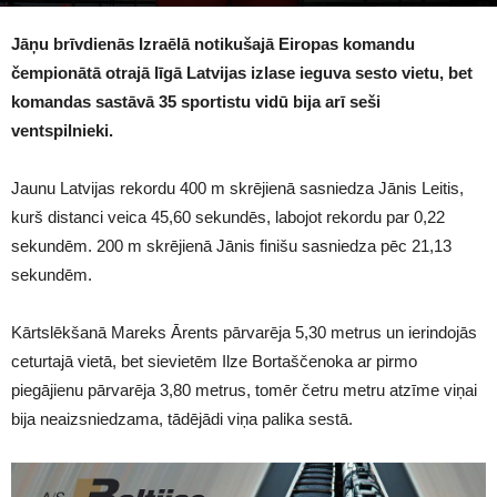
1648
Jāņu brīvdienās Izraēlā notikušajā Eiropas komandu
čempionātā otrajā līgā Latvijas izlase ieguva sesto vietu, bet
komandas sastāvā 35 sportistu vidū bija arī seši
ventspilnieki.
Jaunu Latvijas rekordu 400 m skrējienā sasniedza Jānis Leitis,
kurš distanci veica 45,60 sekundēs, labojot rekordu par 0,22
sekundēm. 200 m skrējienā Jānis finišu sasniedza pēc 21,13
sekundēm.
Kārtslēkšanā Mareks Ārents pārvarēja 5,30 metrus un ierindojās
ceturtajā vietā, bet sievietēm Ilze Bortaščenoka ar pirmo
piegājienu pārvarēja 3,80 metrus, tomēr četru metru atzīme viņai
bija neaizsniedzama, tādējādi viņa palika sestā.