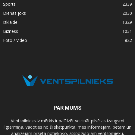
Sports
2339
Dienas joks
2030
Izklaide
1329
Bizness
1031
Foto / Video
822
PAR MUMS
Ventspilnieks.lv mērķis ir palīdzēt veicināt pilsētas izaugsmi
ilgtermiņā. Vadoties no šī skatpunkta, mēs informējam, pētam un
analizējam pilsētā notiekošo, atspoguļojam ventspilnieku,