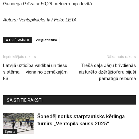
Gundega Grīva ar 50,29 metriem bija devītā.
Autors: Ventspilnieks.lv / Foto: LETA
ATSLĒGVĀRDI
Vieglatlētika
Iepriekšējais raksts
Nākamais raksts
Latvijā uzticība valdībai un tiesu
Trešā daļa Jāņu brīvdienās
sistēmai – viena no zemākajām
aizturēto dzērājšoferu bijuši
ES
pamatīgā reibumā
SAISTĪTIE RAKSTI
Šonedēļ notiks starptautisks kērlinga
turnīrs „Ventspils kauss 2025”
Sports