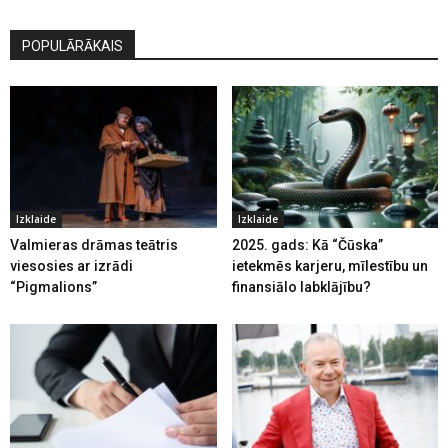
POPULĀRĀKAIS
Izklaide
Izklaide
Valmieras drāmas teātris
2025. gads: Kā “Čūska”
viesosies ar izrādi
ietekmēs karjeru, mīlestību un
“Pigmalions”
finansiālo labklājību?