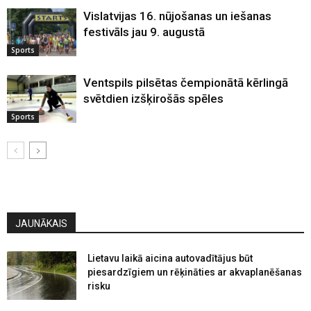
Vislatvijas 16. nūjošanas un iešanas
festivāls jau 9. augustā
Sports
Ventspils pilsētas čempionātā kērlingā
svētdien izšķirošās spēles
Sports
JAUNĀKAIS
Lietavu laikā aicina autovadītājus būt
piesardzīgiem un rēķināties ar akvaplanēšanas
risku