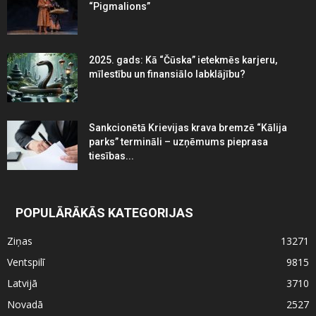
“Pigmalions”
2025. gads: Kā “Čūska” ietekmēs karjeru,
mīlestību un finansiālo labklājību?
Sankcionētā Krievijas krava bremzē “Kālija
parks” termināli – uzņēmums pieprasa
tiesības...
POPULĀRĀKĀS KATEGORIJAS
Ziņas
13271
Ventspilī
9815
Latvijā
3710
Novadā
2527