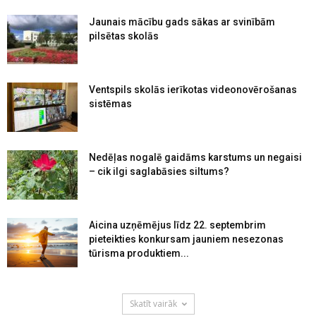
Jaunais mācību gads sākas ar svinībām
pilsētas skolās
Ventspils skolās ierīkotas videonovērošanas
sistēmas
Nedēļas nogalē gaidāms karstums un negaisi
– cik ilgi saglabāsies siltums?
Aicina uzņēmējus līdz 22. septembrim
pieteikties konkursam jauniem nesezonas
tūrisma produktiem...
Skatīt vairāk