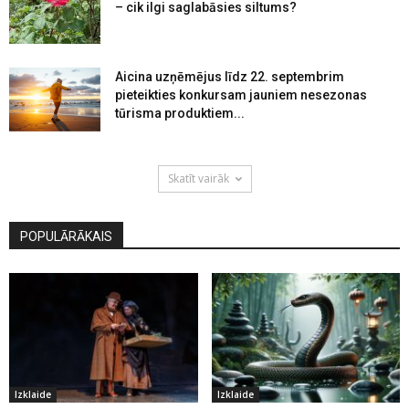
– cik ilgi saglabāsies siltums?
Aicina uzņēmējus līdz 22. septembrim
pieteikties konkursam jauniem nesezonas
tūrisma produktiem...
Skatīt vairāk
POPULĀRĀKAIS
Izklaide
Izklaide