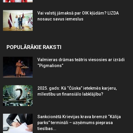
Vai valstij jāmaksā par OIK kļūdām? LIZDA
nosauc savus iemeslus
POPULĀRĀKIE RAKSTI
Valmieras drāmas teātris viesosies ar izrādi
“Pigmalions”
2025. gads: Kā “Čūska” ietekmēs karjeru,
mīlestību un finansiālo labklājību?
Sankcionētā Krievijas krava bremzē “Kālija
parks” termināli – uzņēmums pieprasa
tiesības...