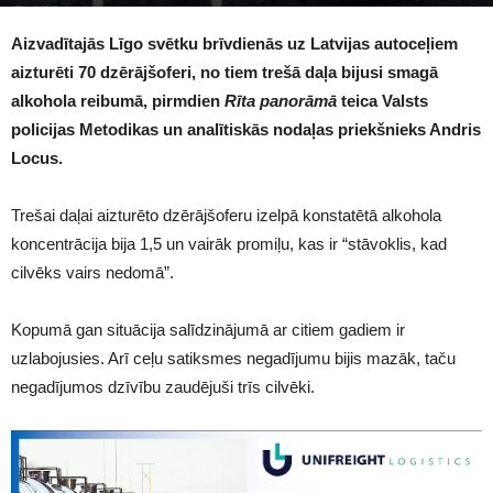
1605
Aizvadītajās Līgo svētku brīvdienās uz Latvijas autoceļiem
aizturēti 70 dzērājšoferi, no tiem trešā daļa bijusi smagā
alkohola reibumā, pirmdien
Rīta panorāmā
teica Valsts
policijas Metodikas un analītiskās nodaļas priekšnieks Andris
Locus.
Trešai daļai aizturēto dzērājšoferu izelpā konstatētā alkohola
koncentrācija bija 1,5 un vairāk promiļu, kas ir “stāvoklis, kad
cilvēks vairs nedomā”.
Kopumā gan situācija salīdzinājumā ar citiem gadiem ir
uzlabojusies. Arī ceļu satiksmes negadījumu bijis mazāk, taču
negadījumos dzīvību zaudējuši trīs cilvēki.