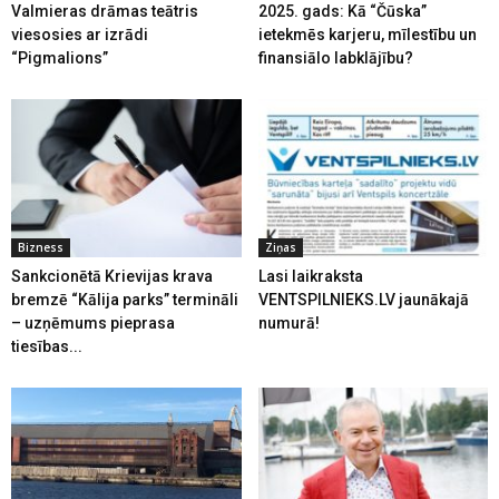
Valmieras drāmas teātris
2025. gads: Kā “Čūska”
viesosies ar izrādi
ietekmēs karjeru, mīlestību un
“Pigmalions”
finansiālo labklājību?
Bizness
Ziņas
Sankcionētā Krievijas krava
Lasi laikraksta
bremzē “Kālija parks” termināli
VENTSPILNIEKS.LV jaunākajā
– uzņēmums pieprasa
numurā!
tiesības...