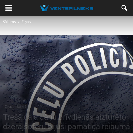
Sākums
Ziņas
Ziņas
Latvijā
Trešā daļa Jāņu brīvdienās aizturēto
dzērājšoferu bijuši pamatīgā reibumā