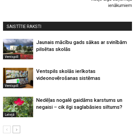
ienākumiem
SAISTĪTIE RAKSTI
Jaunais mācību gads sākas ar svinībām
pilsētas skolās
Ventspilī
Ventspils skolās ierīkotas
videonovērošanas sistēmas
Ventspilī
Nedēļas nogalē gaidāms karstums un
negaisi – cik ilgi saglabāsies siltums?
Latvijā