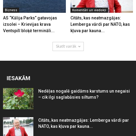
Bizness
Komentāri un viedokļi
AS “Kālija Parks” gatavojas
Citāts, kas neatmazgājas:
izsolei – Krievijas krava
Lemberga vārdi par NATO, kas
Ventspilī bloķē termināli...
kļuva par kauna...
Skatīt vairāk
IESAKĀM
Nedēļas nogalē gaidāms karstums un negaisi
– cik ilgi saglabāsies siltums?
Citāts, kas neatmazgājas: Lemberga vārdi par
NATO, kas kļuva par kauna...