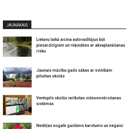
JAUNĀKAIS
Lietavu laikā aicina autovadītājus būt
piesardzīgiem un rēķināties ar akvaplanēšanas
risku
Jaunais mācību gads sākas ar svinībām
pilsētas skolās
Ventspils skolās ierīkotas videonovērošanas
sistēmas
Nedēļas nogalē gaidāms karstums un negaisi