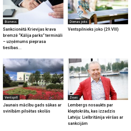
Bizness
Dienas joks
Sankcionētā Krievijas krava
Ventspilnieks joko (29.VIII)
bremzē “Kālija parks” termināli
– uzņēmums pieprasa
tiesības...
Ventspilī
Ziņas
Jaunais mācību gads sākas ar
Lembergs nosaukts par
svinībām pilsētas skolās
kleptokrātu, kas izzadzis
Latviju: Lielbritānija vēršas ar
sankcijām