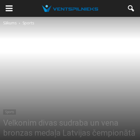
Sākums
Sports
Sports
Velkonim divas sudraba un vena
bronzas medaļa Latvijas čempionātā