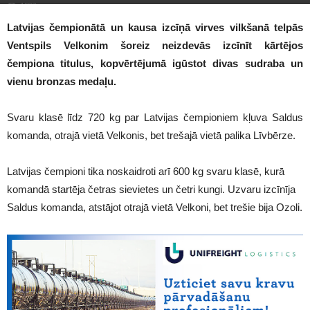
1582
Latvijas čempionātā un kausa izcīņā virves vilkšanā telpās
Ventspils Velkonim šoreiz neizdevās izcīnīt kārtējos
čempiona titulus, kopvērtējumā igūstot divas sudraba un
vienu bronzas medaļu.
Svaru klasē līdz 720 kg par Latvijas čempioniem kļuva Saldus
komanda, otrajā vietā Velkonis, bet trešajā vietā palika Līvbērze.
Latvijas čempioni tika noskaidroti arī 600 kg svaru klasē, kurā
komandā startēja četras sievietes un četri kungi. Uzvaru izcīnīja
Saldus komanda, atstājot otrajā vietā Velkoni, bet trešie bija Ozoli.