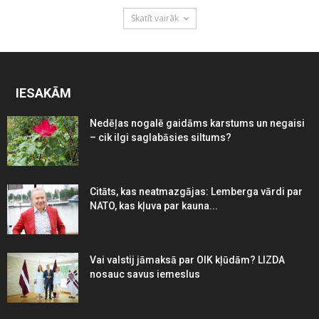
Skatīt vairāk
IESAKĀM
Nedēļas nogalē gaidāms karstums un negaisi
– cik ilgi saglabāsies siltums?
Citāts, kas neatmazgājas: Lemberga vārdi par
NATO, kas kļuva par kauna...
Vai valstij jāmaksā par OIK kļūdām? LIZDA
nosauc savus iemeslus