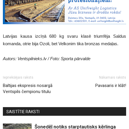
Latvijas kausa izcīņā 680 kg svaru klasē triumfēja Saldus
komanda, otrie bija Ozoli, bet Velkonim tika bronzas medaļas.
Autors: Ventspilnieks.lv / Foto: Sporta pārvalde
Iepriekšējais raksts
Nākamais raksts
Baltijas ekspresis nosargā
Pavasaris ir klāt!
Ventspils čempionu titulu
SAISTĪTIE RAKSTI
Šonedēļ notiks starptautisks kērlinga