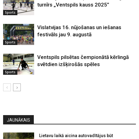
turnīrs „Ventspils kauss 2025”
Sports
Vislatvijas 16. nūjošanas un iešanas
festivāls jau 9. augustā
Sports
Ventspils pilsētas čempionātā kērlingā
svētdien izšķirošās spēles
Sports
JAUNĀKAIS
Lietavu laikā aicina autovadītājus būt