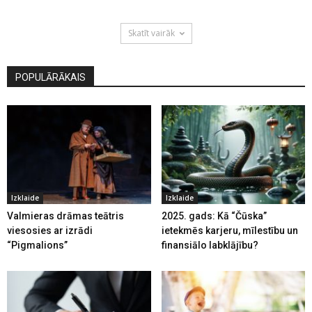
Skatīt vairāk
POPULĀRĀKAIS
Izklaide
Izklaide
Valmieras drāmas teātris
2025. gads: Kā “Čūska”
viesosies ar izrādi
ietekmēs karjeru, mīlestību un
“Pigmalions”
finansiālo labklājību?