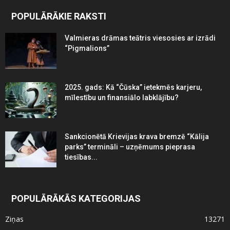
POPULĀRĀKIE RAKSTI
Valmieras drāmas teātris viesosies ar izrādi
“Pigmalions”
2025. gads: Kā “Čūska” ietekmēs karjeru,
mīlestību un finansiālo labklājību?
Sankcionētā Krievijas krava bremzē “Kālija
parks” termināli – uzņēmums pieprasa
tiesības...
POPULĀRĀKĀS KATEGORIJAS
Ziņas
13271