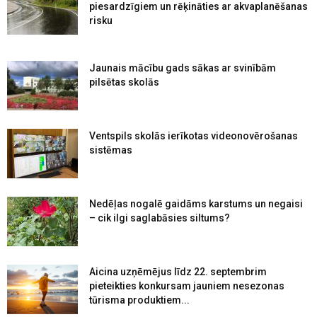
piesardzīgiem un rēķināties ar akvaplanēšanas
risku
Jaunais mācību gads sākas ar svinībām
pilsētas skolās
Ventspils skolās ierīkotas videonovērošanas
sistēmas
Nedēļas nogalē gaidāms karstums un negaisi
– cik ilgi saglabāsies siltums?
Aicina uzņēmējus līdz 22. septembrim
pieteikties konkursam jauniem nesezonas
tūrisma produktiem...