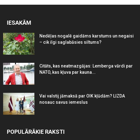
IESAKĀM
Nedēļas nogalē gaidāms karstums un negaisi
– cik ilgi saglabāsies siltums?
Citāts, kas neatmazgājas: Lemberga vārdi par
NATO, kas kļuva par kauna...
Vai valstij jāmaksā par OIK kļūdām? LIZDA
nosauc savus iemeslus
POPULĀRĀKIE RAKSTI