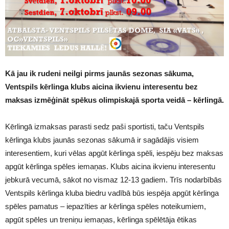
Kā jau ik rudeni neilgi pirms jaunās sezonas sākuma,
Ventspils kērlinga klubs aicina ikvienu interesentu bez
maksas izmēģināt spēkus olimpiskajā sporta veidā – kērlingā.
Kērlingā izmaksas parasti sedz paši sportisti, taču Ventspils
kērlinga klubs jaunās sezonas sākumā ir sagādājis visiem
interesentiem, kuri vēlas apgūt kērlinga spēli, iespēju bez maksas
apgūt kērlinga spēles iemaņas. Klubs aicina ikvienu interesentu
jebkurā vecumā, sākot no vismaz 12-13 gadiem. Trīs nodarbībās
Ventspils kērlinga kluba biedru vadībā būs iespēja apgūt kērlinga
spēles pamatus – iepazīties ar kērlinga spēles noteikumiem,
apgūt spēles un treniņu iemaņas, kērlinga spēlētāja ētikas