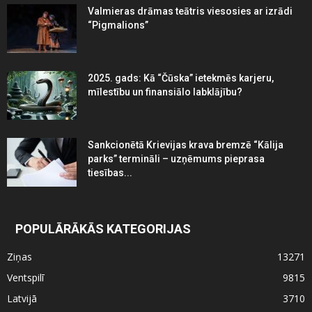
Valmieras drāmas teātris viesosies ar izrādi
“Pigmalions”
2025. gads: Kā “Čūska” ietekmēs karjeru,
mīlestību un finansiālo labklājību?
Sankcionētā Krievijas krava bremzē “Kālija
parks” termināli – uzņēmums pieprasa
tiesības...
POPULĀRĀKĀS KATEGORIJAS
Ziņas
13271
Ventspilī
9815
Latvijā
3710