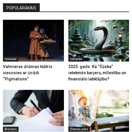
POPULĀRĀKAIS
Izklaide
Izklaide
Valmieras drāmas teātris
2025. gads: Kā “Čūska”
viesosies ar izrādi
ietekmēs karjeru, mīlestību un
“Pigmalions”
finansiālo labklājību?
Bizness
Dienas joks