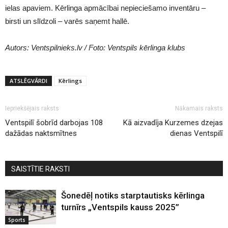
ielas apaviem. Kērlinga apmācībai nepieciešamo inventāru –
birsti un slīdzoli – varēs saņemt hallē.
Autors: Ventspilnieks.lv / Foto: Ventspils kērlinga klubs
ATSLĒGVĀRDI
Kērlings
Iepriekšējais raksts
Nākamais raksts
Ventspilī šobrīd darbojas 108
Kā aizvadīja Kurzemes dzejas
dažādas naktsmītnes
dienas Ventspilī
SAISTĪTIE RAKSTI
Šonedēļ notiks starptautisks kērlinga
turnīrs „Ventspils kauss 2025”
Sports