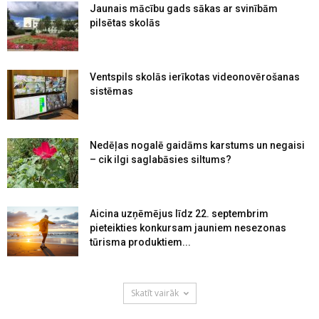
Jaunais mācību gads sākas ar svinībām
pilsētas skolās
Ventspils skolās ierīkotas videonovērošanas
sistēmas
Nedēļas nogalē gaidāms karstums un negaisi
– cik ilgi saglabāsies siltums?
Aicina uzņēmējus līdz 22. septembrim
pieteikties konkursam jauniem nesezonas
tūrisma produktiem...
Skatīt vairāk