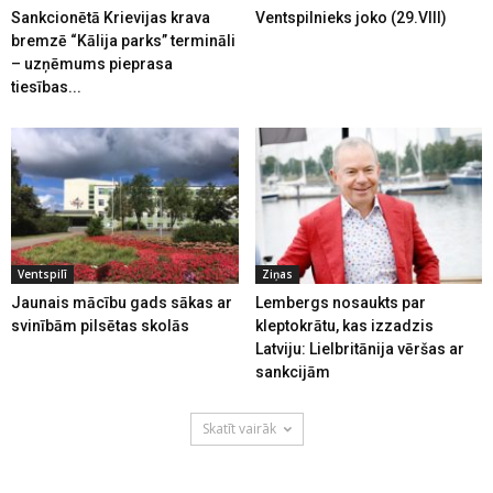
Sankcionētā Krievijas krava
Ventspilnieks joko (29.VIII)
bremzē “Kālija parks” termināli
– uzņēmums pieprasa
tiesības...
Ventspilī
Ziņas
Jaunais mācību gads sākas ar
Lembergs nosaukts par
svinībām pilsētas skolās
kleptokrātu, kas izzadzis
Latviju: Lielbritānija vēršas ar
sankcijām
Skatīt vairāk