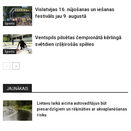
Vislatvijas 16. nūjošanas un iešanas
festivāls jau 9. augustā
Sports
Ventspils pilsētas čempionātā kērlingā
svētdien izšķirošās spēles
Sports
JAUNĀKAIS
Lietavu laikā aicina autovadītājus būt
piesardzīgiem un rēķināties ar akvaplanēšanas
risku