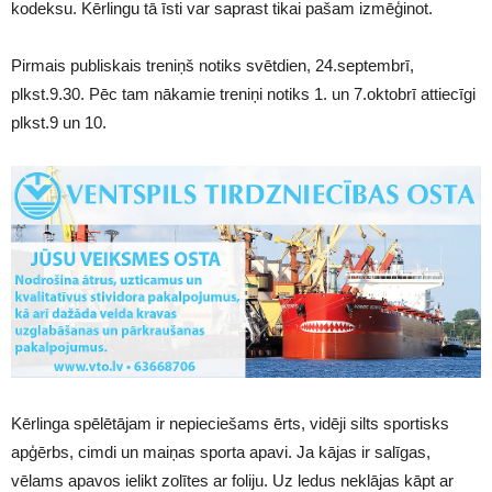
kodeksu. Kērlingu tā īsti var saprast tikai pašam izmēģinot.
Pirmais publiskais treniņš notiks svētdien, 24.septembrī,
plkst.9.30. Pēc tam nākamie treniņi notiks 1. un 7.oktobrī attiecīgi
plkst.9 un 10.
Kērlinga spēlētājam ir nepieciešams ērts, vidēji silts sportisks
apģērbs, cimdi un maiņas sporta apavi. Ja kājas ir salīgas,
vēlams apavos ielikt zolītes ar foliju. Uz ledus neklājas kāpt ar