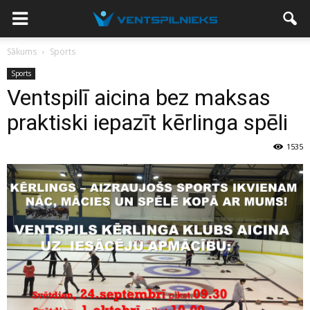
Sākums
Sports
Sports
Ventspilī aicina bez maksas
praktiski iepazīt kērlinga spēli
1535