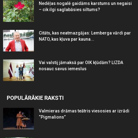
Nedēļas nogalē gaidāms karstums un negaisi
– cik ilgi saglabāsies siltums?
Citāts, kas neatmazgājas: Lemberga vārdi par
NATO, kas kļuva par kauna...
Vai valstij jāmaksā par OIK kļūdām? LIZDA
nosauc savus iemeslus
POPULĀRĀKIE RAKSTI
Valmieras drāmas teātris viesosies ar izrādi
“Pigmalions”