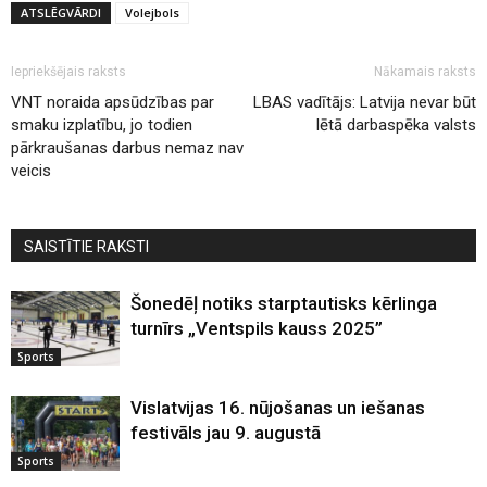
ATSLĒGVĀRDI
Volejbols
Iepriekšējais raksts
Nākamais raksts
VNT noraida apsūdzības par
LBAS vadītājs: Latvija nevar būt
smaku izplatību, jo todien
lētā darbaspēka valsts
pārkraušanas darbus nemaz nav
veicis
SAISTĪTIE RAKSTI
Šonedēļ notiks starptautisks kērlinga
turnīrs „Ventspils kauss 2025”
Sports
Vislatvijas 16. nūjošanas un iešanas
festivāls jau 9. augustā
Sports