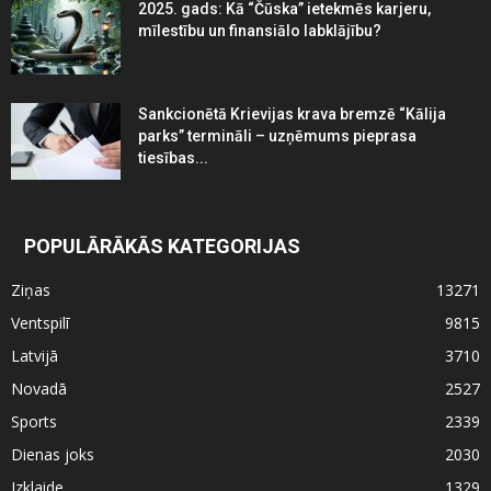
2025. gads: Kā “Čūska” ietekmēs karjeru,
mīlestību un finansiālo labklājību?
Sankcionētā Krievijas krava bremzē “Kālija
parks” termināli – uzņēmums pieprasa
tiesības...
POPULĀRĀKĀS KATEGORIJAS
Ziņas
13271
Ventspilī
9815
Latvijā
3710
Novadā
2527
Sports
2339
Dienas joks
2030
Izklaide
1329