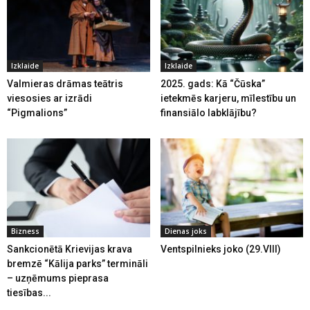
Izklaide
Izklaide
Valmieras drāmas teātris
2025. gads: Kā “Čūska”
viesosies ar izrādi
ietekmēs karjeru, mīlestību un
“Pigmalions”
finansiālo labklājību?
Bizness
Dienas joks
Sankcionētā Krievijas krava
Ventspilnieks joko (29.VIII)
bremzē “Kālija parks” termināli
– uzņēmums pieprasa
tiesības...