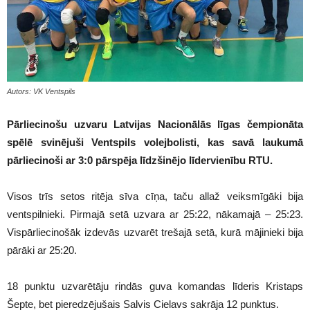
Autors: VK Ventspils
Pārliecinošu uzvaru Latvijas Nacionālās līgas čempionāta
spēlē svinējuši Ventspils volejbolisti, kas savā laukumā
pārliecinoši ar 3:0 pārspēja līdzšinējo līdervienību RTU.
Visos trīs setos ritēja sīva cīņa, taču allaž veiksmīgāki bija
ventspilnieki. Pirmajā setā uzvara ar 25:22, nākamajā – 25:23.
Vispārliecinošāk izdevās uzvarēt trešajā setā, kurā mājinieki bija
pārāki ar 25:20.
18 punktu uzvarētāju rindās guva komandas līderis Kristaps
Šepte, bet pieredzējušais Salvis Cielavs sakrāja 12 punktus.