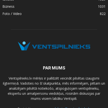
Bizness
1031
Foto / Video
822
PAR MUMS
Ventspilnieks.lv mērķis ir palīdzēt veicināt pilsētas izaugsmi
ilgtermiņā. Vadoties no šī skatpunkta, mēs informējam, pētam un
analizējam pilsētā notiekošo, atspoguļojam ventspilnieku,
ekspertu un amatpersonu viedokļus, rosinām diskusijas par
mums visiem labāku Ventspili.