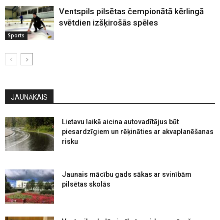
Ventspils pilsētas čempionātā kērlingā
svētdien izšķirošās spēles
Sports
JAUNĀKAIS
Lietavu laikā aicina autovadītājus būt
piesardzīgiem un rēķināties ar akvaplanēšanas
risku
Jaunais mācību gads sākas ar svinībām
pilsētas skolās