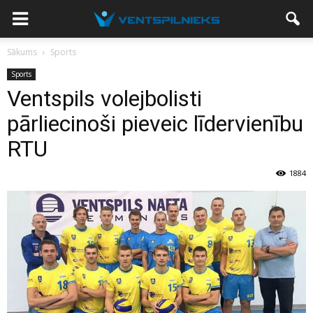
Sākums
Sports
Sports
Ventspils volejbolisti
pārliecinoši pieveic līdervienību
RTU
1884