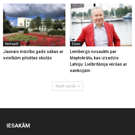
Ventspilī
Ziņas
Jaunais mācību gads sākas ar
Lembergs nosaukts par
svinībām pilsētas skolās
kleptokrātu, kas izzadzis
Latviju: Lielbritānija vēršas ar
sankcijām
Skatīt vairāk
IESAKĀM