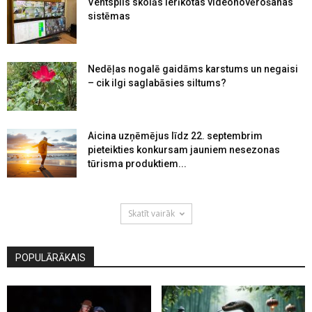
Ventspils skolās ierīkotas videonovērošanas
sistēmas
Nedēļas nogalē gaidāms karstums un negaisi
– cik ilgi saglabāsies siltums?
Aicina uzņēmējus līdz 22. septembrim
pieteikties konkursam jauniem nesezonas
tūrisma produktiem...
Skatīt vairāk
POPULĀRĀKAIS