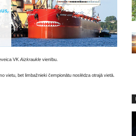
ieveica VK
Aizkraukle
vienību.
mo vietu, bet limbažnieki čempionātu noslēdza otrajā vietā.