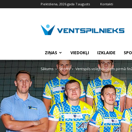
Piektdiena, 2026.gada 7.augusts
Kontakti
VENTSPILNIEKS.LV
ZIŅAS
VIEDOKĻI
IZKLAIDE
SPO
Sākums
Sports
Ventspils volejbolistiem pirmā fin