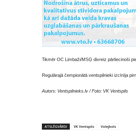
Tikmēr OC Limbaži/MSĢ divreiz pārliecinoši p
Regulārajā čempionātā ventspilnieki izcīnīja pir
Autors: Ventspilnieks.lv / Foto: VK Ventspils
ATSLĒGVĀRDI
VK Ventspils
Volejbols