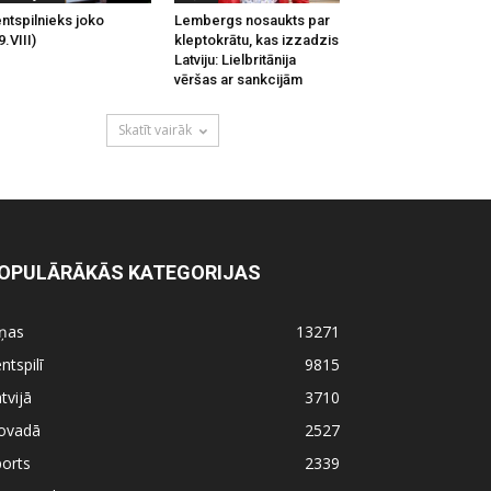
ntspilnieks joko
Lembergs nosaukts par
9.VIII)
kleptokrātu, kas izzadzis
Latviju: Lielbritānija
vēršas ar sankcijām
Skatīt vairāk
OPULĀRĀKĀS KATEGORIJAS
iņas
13271
ntspilī
9815
tvijā
3710
ovadā
2527
orts
2339