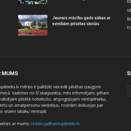
Di
Iz
Jaunais mācību gads sākas ar
B
svinībām pilsētas skolās
Fo
R MUMS
S
pilnieks.lv mērķis ir palīdzēt veicināt pilsētas izaugsmi
ermiņā. Vadoties no šī skatpunkta, mēs informējam, pētam
nalizējam pilsētā notiekošo, atspoguļojam ventspilnieku,
ertu un amatpersonu viedokļus, rosinām diskusijas par
 visiem labāku Ventspili.
nieties ar mums:
redakcija@ventspilnieks.lv