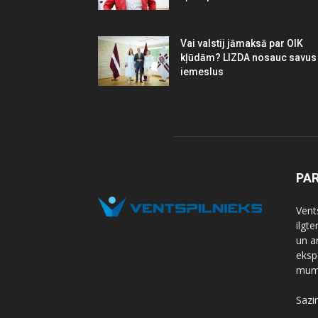
Vai valstij jāmaksā par OIK
kļūdām? LIZDA nosauc savus
iemeslus
PA
Vents
ilgt
un a
eksp
mums
Sazi