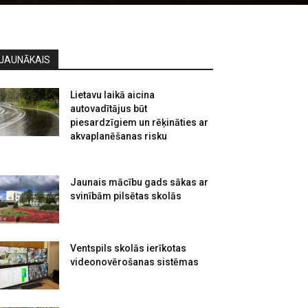
JAUNĀKAIS
Lietavu laikā aicina
autovadītājus būt
piesardzīgiem un rēķināties ar
akvaplanēšanas risku
Jaunais mācību gads sākas ar
svinībām pilsētas skolās
Ventspils skolās ierīkotas
videonovērošanas sistēmas