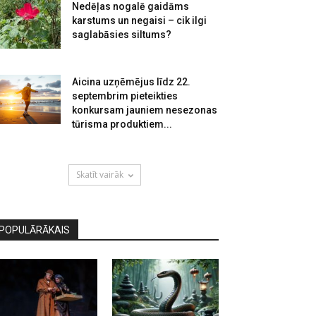
Nedēļas nogalē gaidāms
karstums un negaisi – cik ilgi
saglabāsies siltums?
Aicina uzņēmējus līdz 22.
septembrim pieteikties
konkursam jauniem nesezonas
tūrisma produktiem...
Skatīt vairāk
POPULĀRĀKAIS