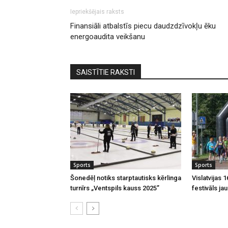
Iepriekšējais raksts
Finansiāli atbalstīs piecu daudzdzīvokļu ēku
energoaudita veikšanu
SAISTĪTIE RAKSTI
Sports
Sports
Šonedēļ notiks starptautisks kērlinga
Vislatvijas 
turnīrs „Ventspils kauss 2025”
festivāls ja