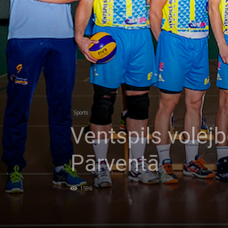
Sports
Ventspils volejb
Pārventā
1596