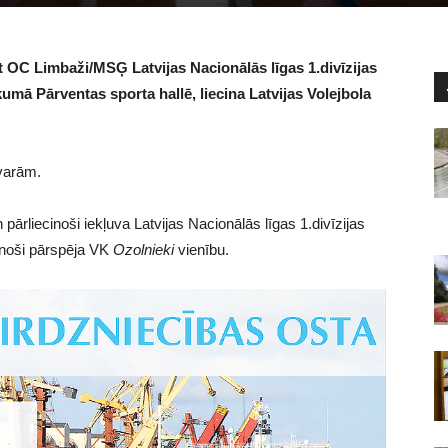
et OC Limbaži/MSĢ Latvijas Nacionālās līgas 1.divīzijas
kumā Pārventas sporta hallē, liecina Latvijas Volejbola
zvarām.
n pārliecinoši iekļuva Latvijas Nacionālās līgas 1.divīzijas
ecinoši pārspēja VK
Ozolnieki
vienību.