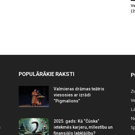
Ve
(2
POPULĀRĀKIE RAKSTI
P
Valmieras drāmas teātris
Z
viesosies ar izrādi
Ve
“Pigmalions”
La
N
2025. gads: Kā “Čūska”
Sp
s
ietekmēs karjeru, mīlestību un
finansiālo labklājību?