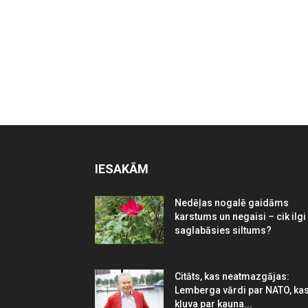
IESAKĀM
Nedēļas nogalē gaidāms
karstums un negaisi – cik ilgi
saglabāsies siltums?
Citāts, kas neatmazgājas:
Lemberga vārdi par NATO, ka
kļuva par kauna...