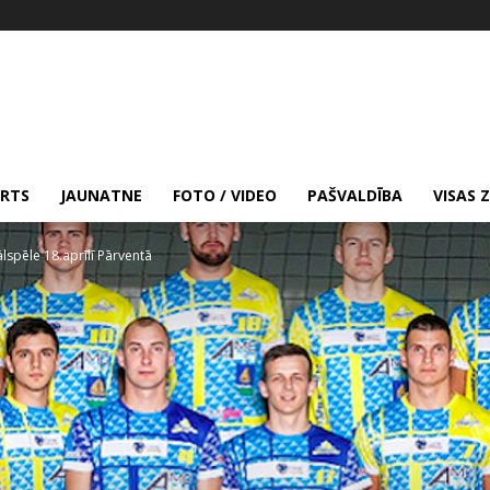
RTS
JAUNATNE
FOTO / VIDEO
PAŠVALDĪBA
VISAS 
ālspēle 18.aprīlī Pārventā