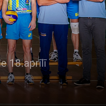
e 18.aprīlī