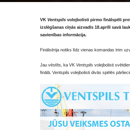
VK
Ventspils
volejbolisti pirmo finālspēli pr
izslēgšanas cīņās aizvadīs 18.aprīlī savā lau
savienības informācija.
Finālsērija notiks līdz vienas komandas trim u
Jau vēstīts, ka VK
Ventspils
volejbolisti svētdie
finālā. Ventspils volejbolisti divās spēlēs pārli