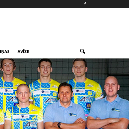
ZIŅAS
AVĪZE