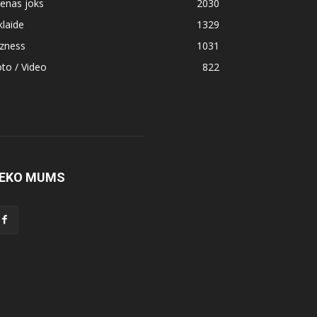
enas joks
2030
klaide
1329
izness
1031
to / Video
822
EKO MUMS