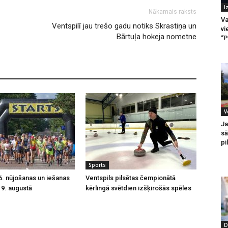
I
Nākamais raksts
Va
Ventspilī jau trešo gadu notiks Skrastiņa un
vi
Bārtuļa hokeja nometne
“P
V
Ja
sā
pi
Sports
16. nūjošanas un iešanas
Ventspils pilsētas čempionātā
u 9. augustā
kērlingā svētdien izšķirošās spēles
D