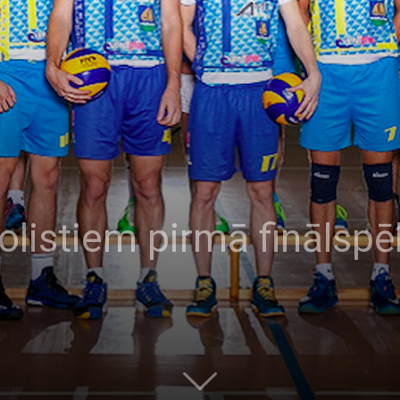
olistiem pirmā finālspēl