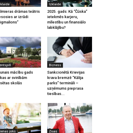
zklaide
Izklaide
lmieras drāmas teātris
2025. gads: Kā “Čūska”
esosies ar izrādi
ietekmēs karjeru,
igmalions”
mīlestību un finansiālo
labklājību?
entspilī
Bizness
unais mācību gads
Sankcionētā Krievijas
kas ar svinībām
krava bremzē “Kālija
lsētas skolās
parks” termināli –
uzņēmums pieprasa
tiesības...
ienas joks
Ziņas