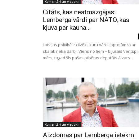
Komentāri un viedokļi
Citāts, kas neatmazgājas:
Lemberga vārdi par NATO, kas
kļuva par kauna...
Latvijas politikā ir cilvēki, kuru vārdi joprojām skan
skaļāk nekā darbi. Viens no tiem – bijušais Ventspil
mērs, tagad šīs pašas pilsētas deputāts Aivars...
Komentāri un viedokļi
Aizdomas par Lemberga ietekmi