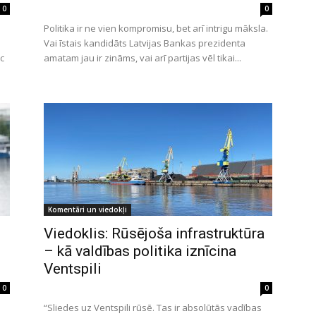
0
0
n
Politika ir ne vien kompromisu, bet arī intrigu māksla.
Vai īstais kandidāts Latvijas Bankas prezidenta
ēc
amatam jau ir zināms, vai arī partijas vēl tikai...
Komentāri un viedokļi
Viedoklis: Rūsējoša infrastruktūra
– kā valdības politika iznīcina
Ventspili
0
0
“Sliedes uz Ventspili rūsē. Tas ir absolūtās vadības