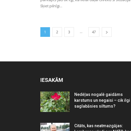
šķiet pilnīgi...
...
1
2
3
47
IESAKĀM
Nedēļas nogalē gaidāms
karstums un negaisi – cik ilgi
saglabāsies siltums?
Citāts, kas neatmazgājas: