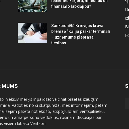
Sp
s
ietekmēs karjeru, mīlestību un
finansiālo labklājību?
Di
Iz
Sankcionētā Krievijas krava
B
bremzē “Kālija parks” termināli
Fo
– uzņēmums pieprasa
tiesības...
R MUMS
S
pilnieks.lv mērķis ir palīdzēt veicināt pilsētas izaugsmi
ermiņā. Vadoties no šī skatpunkta, mēs informējam, pētam
nalizējam pilsētā notiekošo, atspoguļojam ventspilnieku,
ertu un amatpersonu viedokļus, rosinām diskusijas par
 visiem labāku Ventspili.