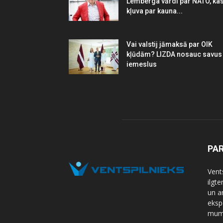
Lemberga vārdi par NATO, ka
kļuva par kauna...
Vai valstij jāmaksā par OIK
kļūdām? LIZDA nosauc savus
iemeslus
PA
Vents
ilgt
un a
eksp
mums