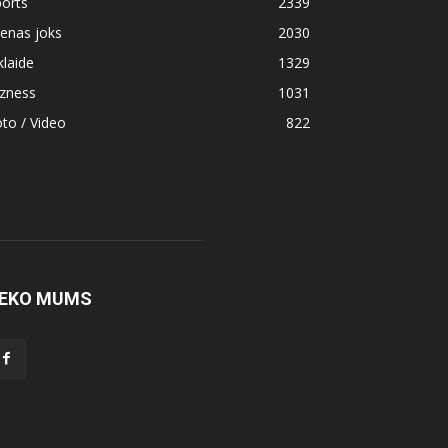
orts
2339
enas joks
2030
klaide
1329
izness
1031
to / Video
822
EKO MUMS