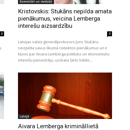
Komentāri un viedokļi
Kristovskis: Stukāns nepilda amata
pienākumus, veicina Lemberga
interešu aizsardzību
0
0
Latvijas valsts ģenerālprokurors Juris Stukāns
s
neizpilda savus likumā noteiktos pienākumus un ir
kļuvis par Aivara Lemberga politisko un ekonomisko
interešu piesedzēju, uzskata Ģirts Valdis...
Latvijā
Aivara Lemberga krimināllietā