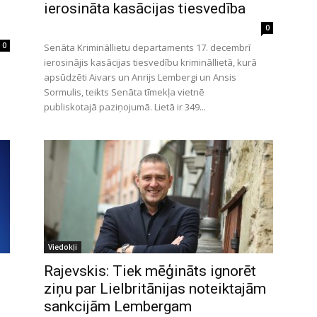
ierosināta kasācijas tiesvedība
0
0
Senāta Krimināllietu departaments 17. decembrī
ierosinājis kasācijas tiesvedību krimināllietā, kurā
apsūdzēti Aivars un Anrijs Lembergi un Ansis
Sormulis, teikts Senāta tīmekļa vietnē
publiskotajā paziņojumā. Lietā ir 349...
Viedokļi
Rajevskis: Tiek mēģināts ignorēt
ziņu par Lielbritānijas noteiktajām
sankcijām Lembergam