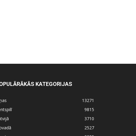
OPULĀRĀKĀS KATEGORIJAS
iņas
13271
ntspilī
9815
tvijā
3710
ovadā
2527