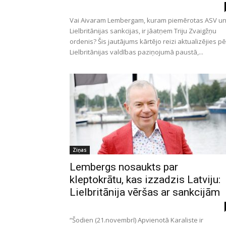
Vai Aivaram Lembergam, kuram piemērotas ASV u
Lielbritānijas sankcijas, ir jāatņem Triju Zvaigžņu
ordenis? Šis jautājums kārtējo reizi aktualizējies p
Lielbritānijas valdības paziņojumā paustā,...
Ziņas
Lembergs nosaukts par
kleptokrātu, kas izzadzis Latviju:
Lielbritānija vēršas ar sankcijām
“Šodien (21.novembrī) Apvienotā Karaliste ir