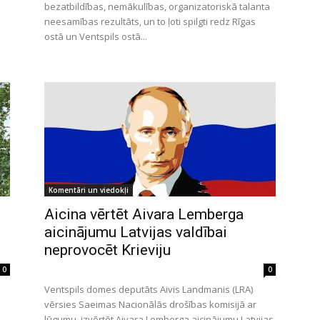
bezatbildības, nemākulības, organizatoriskā talanta
neesamības rezultāts, un to ļoti spilgti redz Rīgas
ostā un Ventspils ostā...
Komentāri un viedokļi
s
Aicina vērtēt Aivara Lemberga
aicinājumu Latvijas valdībai
neprovocēt Krieviju
0
0
Ventspils domes deputāts Aivis Landmanis (LRA)
vērsies Saeimas Nacionālās drošības komisijā ar
lūgumu izvērtēt Aivara Lemberga aicinājumu Latvijas