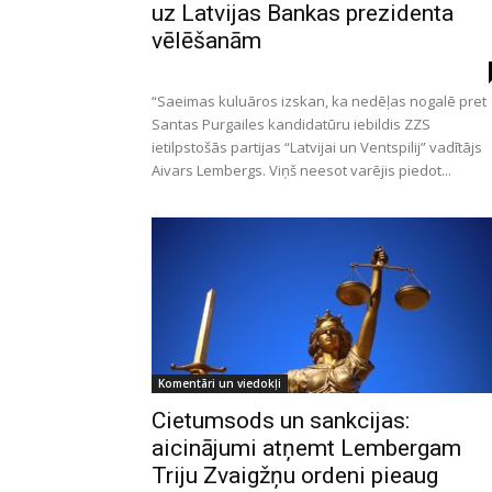
uz Latvijas Bankas prezidenta
vēlēšanām
“Saeimas kuluāros izskan, ka nedēļas nogalē pret
Santas Purgailes kandidatūru iebildis ZZS
ietilpstošās partijas “Latvijai un Ventspilij” vadītājs
Aivars Lembergs. Viņš neesot varējis piedot...
Komentāri un viedokļi
Cietumsods un sankcijas:
aicinājumi atņemt Lembergam
Triju Zvaigžņu ordeni pieaug