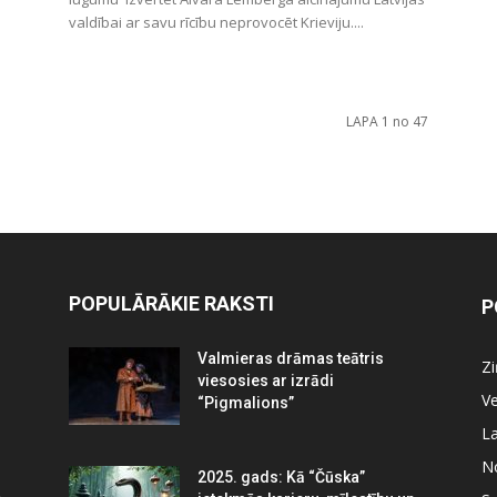
valdībai ar savu rīcību neprovocēt Krieviju....
LAPA 1 no 47
POPULĀRĀKIE RAKSTI
P
Valmieras drāmas teātris
Z
viesosies ar izrādi
Ve
“Pigmalions”
La
N
2025. gads: Kā “Čūska”