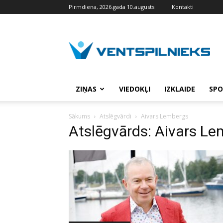
Pirmdiena, 2026.gada 10.augusts
Kontakti
VENTSPILNIEKS.LV
ZIŅAS
VIEDOKĻI
IZKLAIDE
SPO
Sākums
Atslēgvārdi
Aivars Lembergs
Atslēgvārds: Aivars L