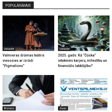
POPULĀRĀKAIS
Izklaide
Izklaide
Valmieras drāmas teātris
2025. gads: Kā “Čūska”
viesosies ar izrādi
ietekmēs karjeru, mīlestību un
“Pigmalions”
finansiālo labklājību?
Bizness
Ziņas