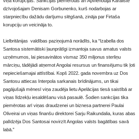
viņa korupcijas. Sankcijas piemērotas arī Apvienotajā Karalistē
dzīvojošajam Denisam Gorbunenko, kurš nodarbojas ar
starpniecību dažādu darījumu slēgšanā, zināja par Firtaša
korupciju un veicināja to.
Lielbritānijas valdības paziņojumā norādīts, ka “Izabella dos
Santosa sistemātiski ļaunprātīgi izmantoja savus amatus valsts
uzņēmumos, lai piesavinātos vismaz 350 miljonus sterliņu
mārciņu, tādējādi atņemot Angolai resursus un finansējumu tik ļoti
nepieciešamajai attīstībai. Kopš 2022. gada novembra uz Dos
Santosu attiecas Interpola sarkanais brīdinājums, un tikai
pagājušajā mēnesī viņa zaudēja lietu Apelācijas tiesā saistībā ar
viņas līdzekļu iesaldēšanu visā pasaulē. Šodien sankcijas tika
piemērotas arī viņas draudzenei un biznesa partnerei Paulai
Oliveirai un viņas finanšu direktorei Sarju Raikundalia, kuras abas
palīdzēja Dos Santosai novirzīt Angolas valsts bagātības savā
labā.”