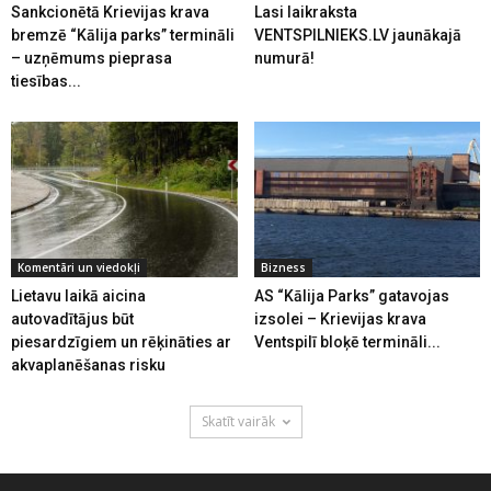
Sankcionētā Krievijas krava
Lasi laikraksta
bremzē “Kālija parks” termināli
VENTSPILNIEKS.LV jaunākajā
– uzņēmums pieprasa
numurā!
tiesības...
Komentāri un viedokļi
Bizness
Lietavu laikā aicina
AS “Kālija Parks” gatavojas
autovadītājus būt
izsolei – Krievijas krava
piesardzīgiem un rēķināties ar
Ventspilī bloķē termināli...
akvaplanēšanas risku
Skatīt vairāk