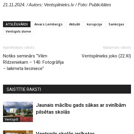
21.11.2024. / Autors: Ventspilnieks.lv / Foto: Publicitātes
ATSLĒGVĀRDI
Aivars Lembergs
Aktuāli
korupcija
Sankcijas
Ventspils dome
Iepriekšējais raksts
Nākamais raksts
Notiks seminārs “Vilim
Ventspilnieks joko (22.XI)
Rīdzeniekam – 140. Fotogrāfija
– laikmeta lieciniece”
SAISTĪTIE RAKSTI
Jaunais mācību gads sākas ar svinībām
pilsētas skolās
Ventspilī
Ventspils skolās ierīkotas