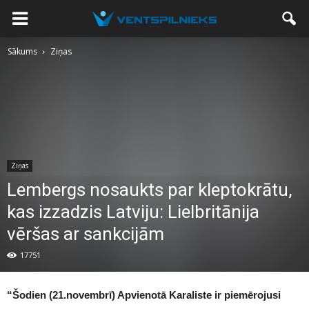
Sākums
Ziņas
Ziņas
Lembergs nosaukts par kleptokrātu,
kas izzadzis Latviju: Lielbritānija
vēršas ar sankcijām
17751
“
Šodien
(21.novembrī)
Apvienotā Karaliste ir piemērojusi