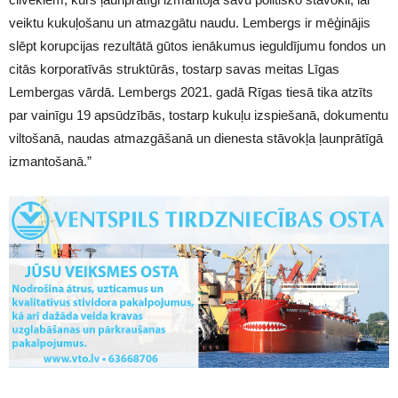
veiktu kukuļošanu un atmazgātu naudu. Lembergs ir mēģinājis
slēpt korupcijas rezultātā gūtos ienākumus ieguldījumu fondos un
citās korporatīvās struktūrās, tostarp savas meitas Līgas
Lembergas vārdā. Lembergs 2021. gadā Rīgas tiesā tika atzīts
par vainīgu 19 apsūdzībās, tostarp kukuļu izspiešanā, dokumentu
viltošanā, naudas atmazgāšanā un dienesta stāvokļa ļaunprātīgā
izmantošanā.”