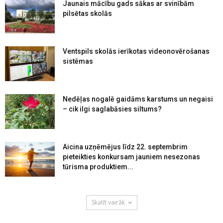
Jaunais mācību gads sākas ar svinībām
pilsētas skolās
Ventspils skolās ierīkotas videonovērošanas
sistēmas
Nedēļas nogalē gaidāms karstums un negaisi
– cik ilgi saglabāsies siltums?
Aicina uzņēmējus līdz 22. septembrim
pieteikties konkursam jauniem nesezonas
tūrisma produktiem...
Skatīt vairāk