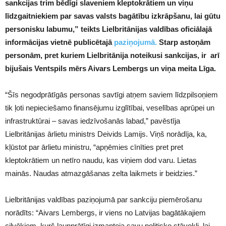
sankcijas trim bēdīgi slaveniem kleptokrātiem un viņu
līdzgaitniekiem par savas valsts bagātību izkrāpšanu, lai gūtu
personisku labumu
,”
teikts Lielbritānijas valdības oficiālajā
informācijas vietnē publicētajā
paziņojumā.
Starp
astoņām
personām
, pret kuriem Lielbritānija noteikusi sankcijas, ir
arī
bijušais
Ventspils mērs Aivars Lembergs un viņa meita Līga.
“Šīs negodprātīgās personas savtīgi atņem saviem līdzpilsoņiem
tik ļoti nepieciešamo finansējumu izglītībai, veselības aprūpei un
infrastruktūrai – savas iedzīvošanās labad,” pavēstīja
Lielbritānijas ārlietu ministrs Deivids Lamijs. Viņš norādīja, ka,
kļūstot par ārlietu ministru, “apņēmies cīnīties pret pret
kleptokrātiem un netīro naudu, kas viņiem dod varu. Lietas
mainās. Naudas atmazgāšanas zelta laikmets ir beidzies.”
Lielbritānijas valdības paziņojumā par sankciju piemērošanu
norādīts: “Aivars Lembergs, ir viens no Latvijas bagātākajiem
cilvēkiem, kurš ļaunprātīgi izmantoja savu politisko stāvokli, lai