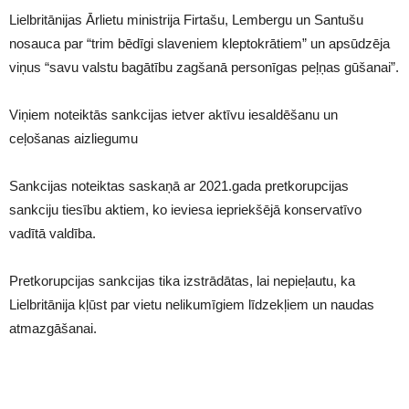
Lielbritānijas Ārlietu ministrija Firtašu, Lembergu un Santušu
nosauca par “trim bēdīgi slaveniem kleptokrātiem” un apsūdzēja
viņus “savu valstu bagātību zagšanā personīgas peļņas gūšanai”.
Viņiem noteiktās sankcijas ietver aktīvu iesaldēšanu un
ceļošanas aizliegumu
Sankcijas noteiktas saskaņā ar 2021.gada pretkorupcijas
sankciju tiesību aktiem, ko ieviesa iepriekšējā konservatīvo
vadītā valdība.
Pretkorupcijas sankcijas tika izstrādātas, lai nepieļautu, ka
Lielbritānija kļūst par vietu nelikumīgiem līdzekļiem un naudas
atmazgāšanai.