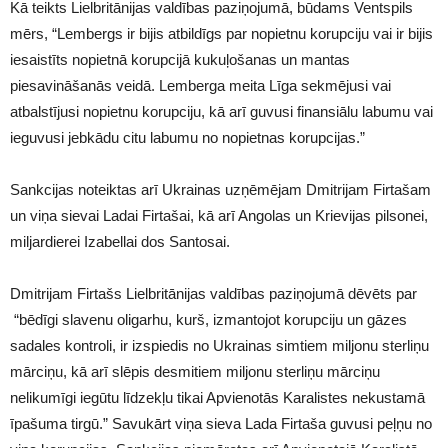
Kā teikts Lielbritānijas valdības paziņojumā, būdams Ventspils
mērs, “Lembergs ir bijis atbildīgs par nopietnu korupciju vai ir bijis
iesaistīts nopietnā korupcijā kukuļošanas un mantas
piesavināšanās veidā. Lemberga meita Līga sekmējusi vai
atbalstījusi nopietnu korupciju, kā arī guvusi finansiālu labumu vai
ieguvusi jebkādu citu labumu no nopietnas korupcijas.”
Sankcijas noteiktas arī Ukrainas uzņēmējam Dmitrijam Firtašam
un viņa sievai Ladai Firtašai, kā arī Angolas un Krievijas pilsonei,
miljardierei Izabellai dos Santosai.
Dmitrijam Firtašs Lielbritānijas valdības paziņojumā dēvēts par
“bēdīgi slavenu oligarhu, kurš, izmantojot korupciju un gāzes
sadales kontroli, ir izspiedis no Ukrainas simtiem miljonu sterliņu
mārciņu, kā arī slēpis desmitiem miljonu sterliņu mārciņu
nelikumīgi iegūtu līdzekļu tikai Apvienotās Karalistes nekustamā
īpašuma tirgū.” Savukārt viņa sieva Lada Firtaša guvusi peļņu no