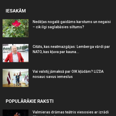
IESAKĀM
Nedēļas nogalē gaidāms karstums un negaisi
– cik ilgi saglabāsies siltums?
Citāts, kas neatmazgājas: Lemberga vārdi par
NATO, kas kļuva par kauna...
Vai valstij jāmaksā par OIK kļūdām? LIZDA
nosauc savus iemeslus
POPULĀRĀKIE RAKSTI
Valmieras drāmas teātris viesosies ar izrādi