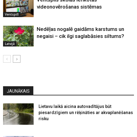
videonovērošanas sistēmas
Ventspilī
Nedēļas nogalē gaidāms karstums un
negaisi – cik ilgi saglabāsies siltums?
Latvijā
JAUNĀKAIS
Lietavu laikā aicina autovadītājus būt
piesardzīgiem un rēķināties ar akvaplanēšanas
risku