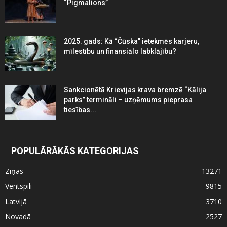
“Pigmalions”
2025. gads: Kā “Čūska” ietekmēs karjeru,
mīlestību un finansiālo labklājību?
Sankcionētā Krievijas krava bremzē “Kālija
parks” termināli – uzņēmums pieprasa
tiesības...
POPULĀRĀKĀS KATEGORIJAS
Ziņas
13271
Ventspilī
9815
Latvijā
3710
Novadā
2527