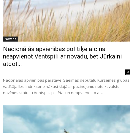
Novadā
Nacionālās apvienības politiķe aicina
neapvienot Ventspili ar novadu, bet Jūrkalni
atdot...
0
Nacionālās apvienības pārstāve, Saeimas deputātu Kurzemes grupas
vadītāja Ilze Indriksone nākusi klajā ar paziņojumu noteikt valsts
nozīmes statusu Ventspils pilsētai un neapvienot to ar...