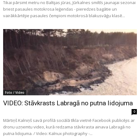
Tikai pārsimt metru no Baltijas jūras, Jūrkalnes smiltīs jaunajai sezonai
briest pasaules motokrosa leģendas - pieredzes bagātie un
vairākkārtējie pasaules čempioni motokrosā blakusvāģu klasē...
Foto / Video
VIDEO: Stāvkrasts Labragā no putna lidojuma
0
Mārtiņš Kalniņš savā profilā sociālā tīkla vietnē Facebook publicējis ar
dronu uzņemtu video, kurā redzama stāvkrasta ainava Labragā no
putna lidojuma. / Video: Kalnux photography -...