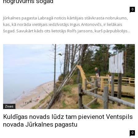
nogruvums šogad
0
Jūrkalnes pagasta Labragā noticis kārtējais stāvkrasta nobrukums,
kas, kā norāda vietējais iedzīvotājs Ingus Antonovičs, ir lielākais
šogad. Savukārt kāds cits lietotājs Rolfs Jansons, kurš pārpublicējis...
Ziņas
Kuldīgas novads lūdz tam pievienot Ventspils
novada Jūrkalnes pagastu
0