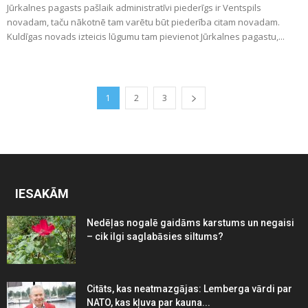
Jūrkalnes pagasts pašlaik administratīvi piederīgs ir Ventspils
novadam, taču nākotnē tam varētu būt piederība citam novadam.
Kuldīgas novads izteicis lūgumu tam pievienot Jūrkalnes pagastu,...
1
2
3
IESAKĀM
Nedēļas nogalē gaidāms karstums un negaisi
– cik ilgi saglabāsies siltums?
Citāts, kas neatmazgājas: Lemberga vārdi par
NATO, kas kļuva par kauna...