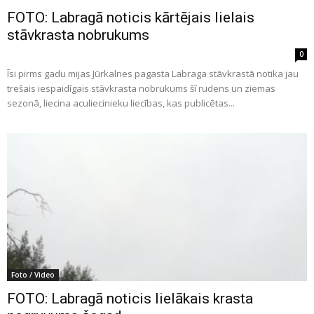
FOTO: Labragā noticis kārtējais lielais
stāvkrasta nobrukums
0
Īsi pirms gadu mijas Jūrkalnes pagasta Labraga stāvkrastā notika jau
trešais iespaidīgais stāvkrasta nobrukums šī rudens un ziemas
sezonā, liecina aculiecinieku liecības, kas publicētas...
Foto / Video
FOTO: Labragā noticis lielākais krasta