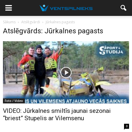
Sākums
Atslēgvārdi
Jūrkalnes pagasts
Atslēgvārds: Jūrkalnes pagasts
Foto / Video
VIDEO: Jūrkalnes smiltīs jaunai sezonai
“briest” Stupelis ar Vilemsenu
0