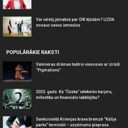
Vai valstij jāmaksā par OIK kļūdām? LIZDA
nosauc savus iemeslus
POPULĀRĀKIE RAKSTI
Valmieras drāmas teātris viesosies ar izrādi
“Pigmalions”
2025. gads: Kā “Čūska” ietekmēs karjeru,
mīlestību un finansiālo labklājību?
Sankcionētā Krievijas krava bremzē “Kālija
parks” termināli – uzņēmums pieprasa