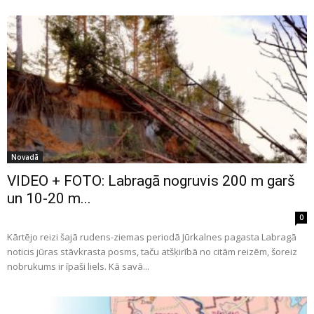
Novadā
VIDEO + FOTO: Labragā nogruvis 200 m garš
un 10-20 m...
0
Kārtējo reizi šajā rudens-ziemas periodā Jūrkalnes pagasta Labragā
noticis jūras stāvkrasta posms, taču atšķirībā no citām reizēm, šoreiz
nobrukums ir īpaši liels. Kā savā...