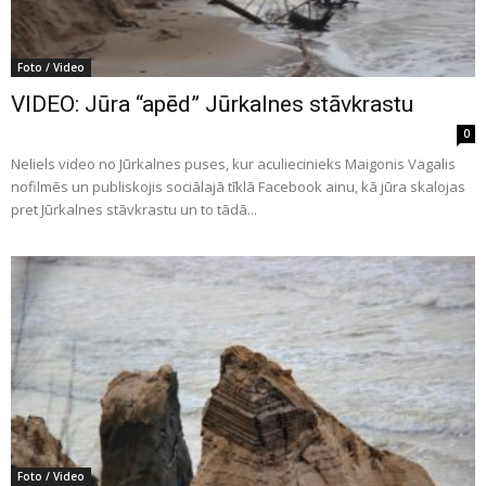
Foto / Video
VIDEO: Jūra “apēd” Jūrkalnes stāvkrastu
0
Neliels video no Jūrkalnes puses, kur aculiecinieks Maigonis Vagalis
nofilmēs un publiskojis sociālajā tīklā Facebook ainu, kā jūra skalojas
pret Jūrkalnes stāvkrastu un to tādā...
Foto / Video