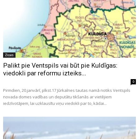
Ziņas
Palikt pie Ventspils vai būt pie Kuldīgas:
viedokli par reformu izteiks...
0
Pirmdien, 20.janvārī, plkst.17 Jūrkalnes tautas namā notiks Ventspils
novada domes vadības un deputātu tikšanās ar vietējiem
iedzīvotājiem, lai uzklausītu viņu viedokli par to, kādai...