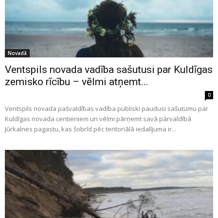
Novadā
Ventspils novada vadība sašutusi par Kuldīgas
zemisko rīcību – vēlmi atņemt...
0
Ventspils novada pašvaldības vadība publiski paudusi sašutumu par
Kuldīgas novada centieniem un vēlmi pārņemt savā pārvaldībā
Jūrkalnes pagastu, kas šobrīd pēc teritoriālā iedalījuma ir...