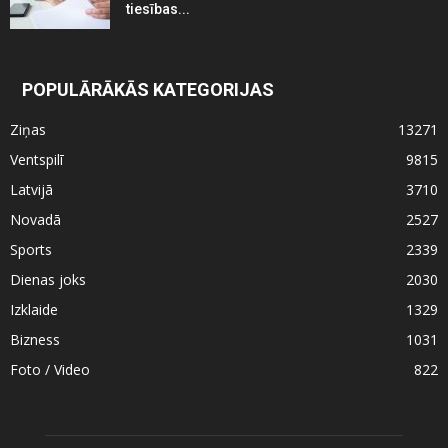
tiesības...
POPULĀRĀKĀS KATEGORIJAS
Ziņas
13271
Ventspilī
9815
Latvijā
3710
Novadā
2527
Sports
2339
Dienas joks
2030
Izklaide
1329
Bizness
1031
Foto / Video
822