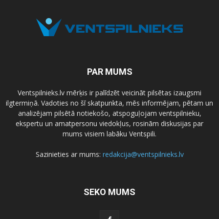
PAR MUMS
Ventspilnieks.lv mērķis ir palīdzēt veicināt pilsētas izaugsmi
ilgtermiņā. Vadoties no šī skatpunkta, mēs informējam, pētam un
analizējam pilsētā notiekošo, atspoguļojam ventspilnieku,
ekspertu un amatpersonu viedokļus, rosinām diskusijas par
mums visiem labāku Ventspili.
Sazinieties ar mums:
redakcija@ventspilnieks.lv
SEKO MUMS