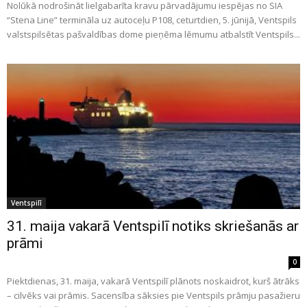
Nolūkā nodrošināt lielgabarīta kravu pārvadājumu iespējas no SIA
“Stena Line” termināla uz autoceļu P108, ceturtdien, 5. jūnijā, Ventspils
valstspilsētas pašvaldības dome pieņēma lēmumu atbalstīt Ventspils...
Ventspilī
31. maija vakarā Ventspilī notiks skriešanās ar
prāmi
0
Piektdienas, 31. maija, vakarā Ventspilī plānots noskaidrot, kurš ātrāks
– cilvēks vai prāmis. Sacensība sāksies pie Ventspils prāmju pasažieru