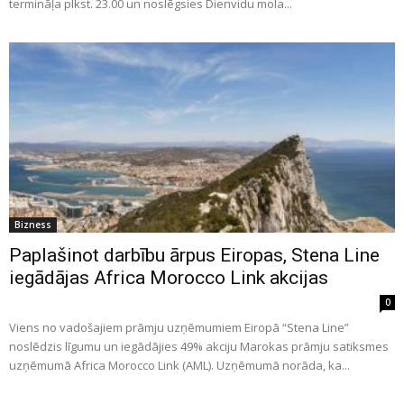
termināļa plkst. 23.00 un noslēgsies Dienvidu mola...
Bizness
Paplašinot darbību ārpus Eiropas, Stena Line
iegādājas Africa Morocco Link akcijas
0
Viens no vadošajiem prāmju uzņēmumiem Eiropā “Stena Line”
noslēdzis līgumu un iegādājies 49% akciju Marokas prāmju satiksmes
uzņēmumā Africa Morocco Link (AML). Uzņēmumā norāda, ka...