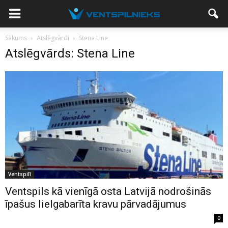
Sākums
Atslēgvārdi
Stena Line
Atslēgvārds: Stena Line
Ventspilī
Ventspils kā vienīgā osta Latvijā nodrošinās
īpašus lielgabarīta kravu pārvadājumus
0