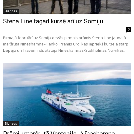
Bizness
Stena Line tagad kursē arī uz Somiju
0
Pirmajā februārī uz Somiju devās pirmais prāmis Stena Line jaunajā
maršrutā Nīneshamna–Hanko. Prāmis Urd, kas iepriekš kursēja starp
Liepāju un Travemindi, atstāja Nīneshamnas/Stokholmas Nūrvīkas...
Bizness
Prāmju maršrutā Ventspils‒Nīnashamna