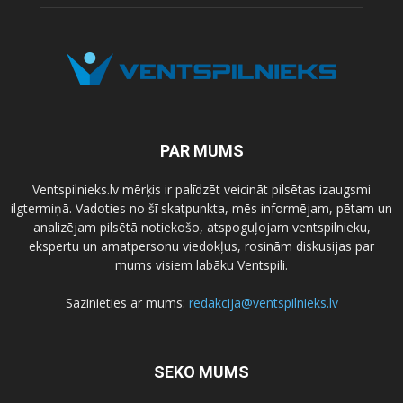
PAR MUMS
Ventspilnieks.lv mērķis ir palīdzēt veicināt pilsētas izaugsmi
ilgtermiņā. Vadoties no šī skatpunkta, mēs informējam, pētam un
analizējam pilsētā notiekošo, atspoguļojam ventspilnieku,
ekspertu un amatpersonu viedokļus, rosinām diskusijas par
mums visiem labāku Ventspili.
Sazinieties ar mums:
redakcija@ventspilnieks.lv
SEKO MUMS