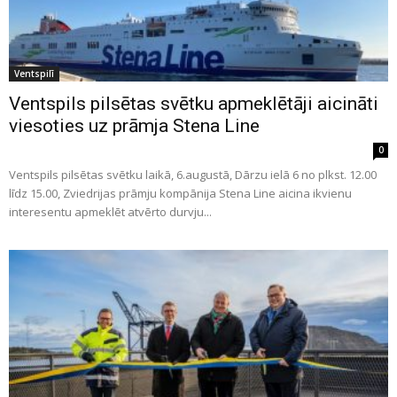
Ventspilī
Ventspils pilsētas svētku apmeklētāji aicināti
viesoties uz prāmja Stena Line
0
Ventspils pilsētas svētku laikā, 6.augustā, Dārzu ielā 6 no plkst. 12.00
līdz 15.00, Zviedrijas prāmju kompānija Stena Line aicina ikvienu
interesentu apmeklēt atvērto durvju...