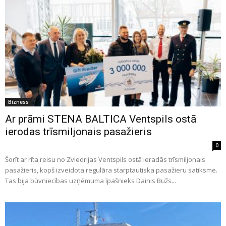
Bizness
Ar prāmi STENA BALTICA Ventspils ostā
ierodas trīsmiljonais pasažieris
0
Šorīt ar rīta reisu no Zviedrijas Ventspils ostā ieradās trīsmiljonais
pasažieris, kopš izveidota regulāra starptautiska pasažieru satiksme.
Tas bija būvniecības uzņēmuma īpašnieks Dainis Bužs...