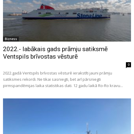
Bizness
2022.- labākais gads prāmju satiksmē
Ventspils brīvostas vēsturē
0
2022.gadā Ventspils brīvostas vēsturē ierakstīti jauni prāmju
satiksmes rekordi. Ne tikai sasniegti, bet arī pārsniegti
pirmspandēmijas laika statistikas dati. 12 gadu laikā Ro-Ro kravu...