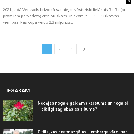
0
2021.gadā Ventspils brīvostā sasniegts vēsturiski lielākais Ro-Ro (ar
prāmjiem pārvadāto) vienību skaits un svars, t.i. – 93 098 kravas
vienības, kas kopā veido 2,3 miljonus...
1
2
3
IESAKĀM
Nedēļas nogalē gaidāms karstums un negaisi
– cik ilgi saglabāsies siltums?
Citāts, kas neatmazgājas: Lemberga vārdi par