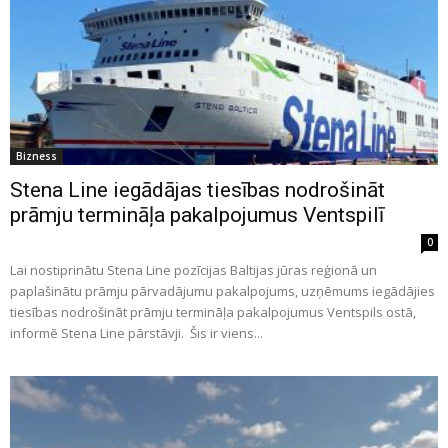
Bizness
Stena Line iegādājas tiesības nodrošināt
prāmju termināļa pakalpojumus Ventspilī
0
Lai nostiprinātu Stena Line pozīcijas Baltijas jūras reģionā un
paplašinātu prāmju pārvadājumu pakalpojums, uzņēmums iegādājies
tiesības nodrošināt prāmju termināļa pakalpojumus Ventspils ostā,
informē Stena Line pārstāvji. Šis ir viens...