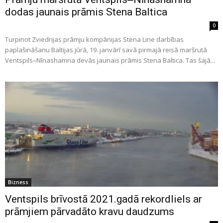
dodas jaunais prāmis Stena Baltica
0
Turpinot Zviedrijas prāmju kompānijas Stena Line darbības
paplašināšanu Baltijas jūrā, 19. janvārī savā pirmajā reisā maršrutā
Ventspils‒Nīnashamna devās jaunais prāmis Stena Baltica. Tas šajā...
Bizness
Ventspils brīvostā 2021.gadā rekordliels ar
prāmjiem pārvadāto kravu daudzums