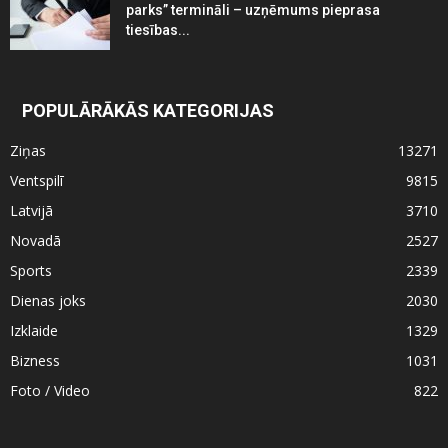
parks” termināli – uzņēmums pieprasa
tiesības...
POPULĀRĀKĀS KATEGORIJAS
Ziņas
13271
Ventspilī
9815
Latvijā
3710
Novadā
2527
Sports
2339
Dienas joks
2030
Izklaide
1329
Bizness
1031
Foto / Video
822