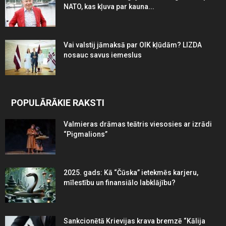
NATO, kas kļuva par kauna...
Vai valstij jāmaksā par OIK kļūdām? LIZDA
nosauc savus iemeslus
POPULĀRĀKIE RAKSTI
Valmieras drāmas teātris viesosies ar izrādi
“Pigmalions”
2025. gads: Kā “Čūska” ietekmēs karjeru,
mīlestību un finansiālo labklājību?
Sankcionētā Krievijas krava bremzē “Kālija