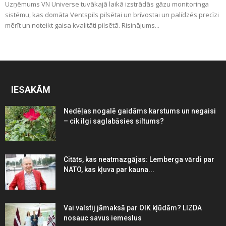
Uzņēmums VN Universe tuvākajā laikā izstrādās gāzu monitoringa
sistēmu, kas domāta Ventspils pilsētai un brīvostai un palīdzēs precīzi
mērīt un noteikt gaisa kvalitāti pilsētā. Risinājums...
IESAKĀM
Nedēļas nogalē gaidāms karstums un negaisi
– cik ilgi saglabāsies siltums?
Citāts, kas neatmazgājas: Lemberga vārdi par
NATO, kas kļuva par kauna...
Vai valstij jāmaksā par OIK kļūdām? LIZDA
nosauc savus iemeslus