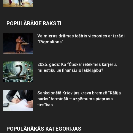
POPULĀRĀKIE RAKSTI
Valmieras drāmas teātris viesosies ar izrādi
“Pigmalions”
2025. gads: Kā “Čūska” ietekmēs karjeru,
mīlestību un finansiālo labklājību?
Sankcionētā Krievijas krava bremzē “Kālija
parks” termināli – uzņēmums pieprasa
tiesības...
POPULĀRĀKĀS KATEGORIJAS