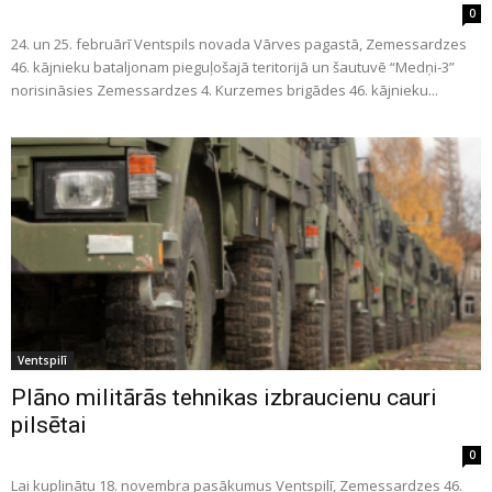
0
24. un 25. februārī Ventspils novada Vārves pagastā, Zemessardzes
46. kājnieku bataljonam pieguļošajā teritorijā un šautuvē “Medņi-3”
norisināsies Zemessardzes 4. Kurzemes brigādes 46. kājnieku...
Ventspilī
Plāno militārās tehnikas izbraucienu cauri
pilsētai
0
Lai kuplinātu 18. novembra pasākumus Ventspilī, Zemessardzes 46.