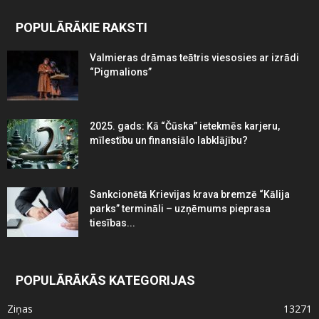
POPULĀRĀKIE RAKSTI
Valmieras drāmas teātris viesosies ar izrādi
“Pigmalions”
2025. gads: Kā “Čūska” ietekmēs karjeru,
mīlestību un finansiālo labklājību?
Sankcionētā Krievijas krava bremzē “Kālija
parks” termināli – uzņēmums pieprasa
tiesības...
POPULĀRĀKĀS KATEGORIJAS
Ziņas
13271