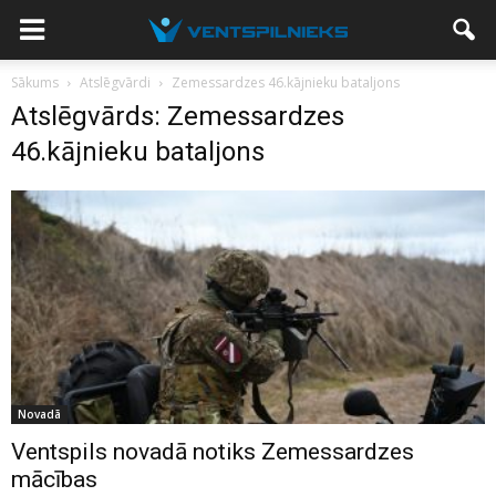
Sākums
Atslēgvārdi
Zemessardzes 46.kājnieku bataljons
Atslēgvārds: Zemessardzes
46.kājnieku bataljons
Novadā
Ventspils novadā notiks Zemessardzes
mācības