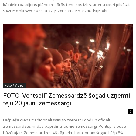
kājnieku bataljons plāno militārās tehnikas izbraucienu cauri pilsētai.
Sākums plānots 18.11.2022. plkst. 12:00 no ZS 46. kājnieku...
Foto / Video
FOTO: Ventspilī Zemessardzē šogad uzņemti
teju 20 jauni zemessargi
0
Lāčplēša dienā tradicionāli svinīgo zvērestu dod un oficiāli
Zemessardzes rindas papildina jaunie zemessargi. Ventspils pusē
bāzētajam Zemessardzes 46.kājnieku bataljonam šogad Lāčplēša