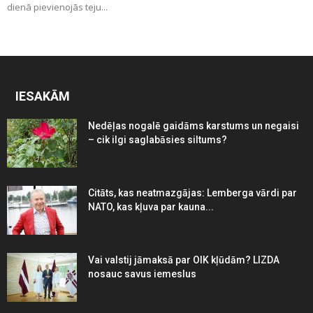
dienā pievienojās teju...
IESAKĀM
Nedēļas nogalē gaidāms karstums un negaisi
– cik ilgi saglabāsies siltums?
Citāts, kas neatmazgājas: Lemberga vārdi par
NATO, kas kļuva par kauna...
Vai valstij jāmaksā par OIK kļūdām? LIZDA
nosauc savus iemeslus