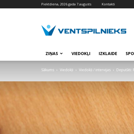
Piektdiena, 2026.gada 7.augusts
Kontakti
VENTSPILNIEKS.LV
ZIŅAS
VIEDOKĻI
IZKLAIDE
SPO
Sākums
Viedokļi
Viedokļi / intervijas
Deputāti: 