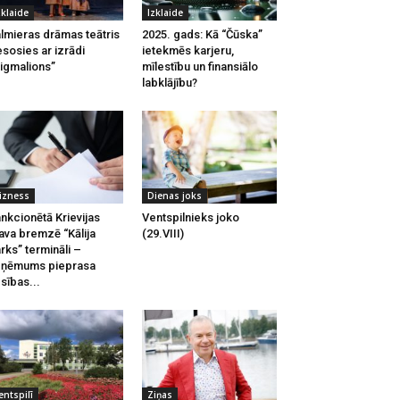
zklaide
Izklaide
lmieras drāmas teātris
2025. gads: Kā “Čūska”
esosies ar izrādi
ietekmēs karjeru,
igmalions”
mīlestību un finansiālo
labklājību?
izness
Dienas joks
nkcionētā Krievijas
Ventspilnieks joko
ava bremzē “Kālija
(29.VIII)
rks” termināli –
zņēmums pieprasa
esības...
entspilī
Ziņas