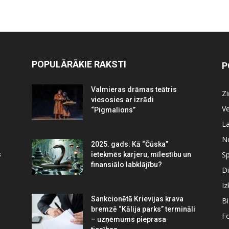
POPULĀRĀKIE RAKSTI
P
Valmieras drāmas teātris
Z
viesosies ar izrādi
Ve
“Pigmalions”
La
N
2025. gads: Kā “Čūska”
Sp
s
ietekmēs karjeru, mīlestību un
finansiālo labklājību?
Di
Iz
Sankcionētā Krievijas krava
B
bremzē “Kālija parks” termināli
Fo
– uzņēmums pieprasa