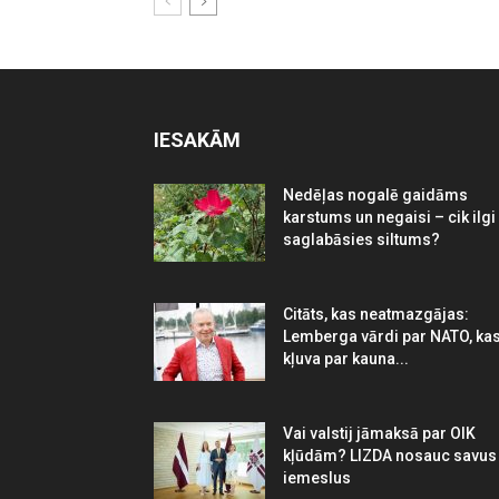
IESAKĀM
Nedēļas nogalē gaidāms
karstums un negaisi – cik ilgi
saglabāsies siltums?
Citāts, kas neatmazgājas:
Lemberga vārdi par NATO, ka
kļuva par kauna...
Vai valstij jāmaksā par OIK
kļūdām? LIZDA nosauc savus
iemeslus