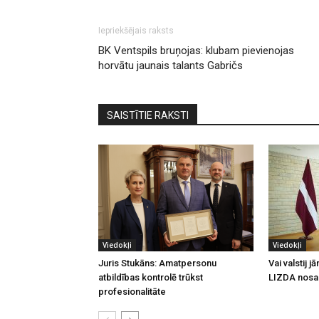
Iepriekšējais raksts
BK Ventspils bruņojas: klubam pievienojas
horvātu jaunais talants Gabričs
SAISTĪTIE RAKSTI
Viedokļi
Viedokļi
Juris Stukāns: Amatpersonu
Vai valstij 
atbildības kontrolē trūkst
LIZDA nosa
profesionalitāte