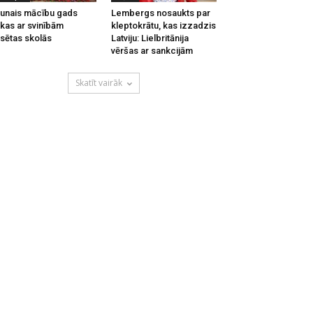
unais mācību gads
Lembergs nosaukts par
kas ar svinībām
kleptokrātu, kas izzadzis
lsētas skolās
Latviju: Lielbritānija
vēršas ar sankcijām
Skatīt vairāk