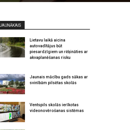
JAUNĀKAIS
Lietavu laikā aicina
autovadītājus būt
piesardzīgiem un rēķināties ar
akvaplanēšanas risku
Jaunais mācību gads sākas ar
svinībām pilsētas skolās
Ventspils skolās ierīkotas
videonovērošanas sistēmas