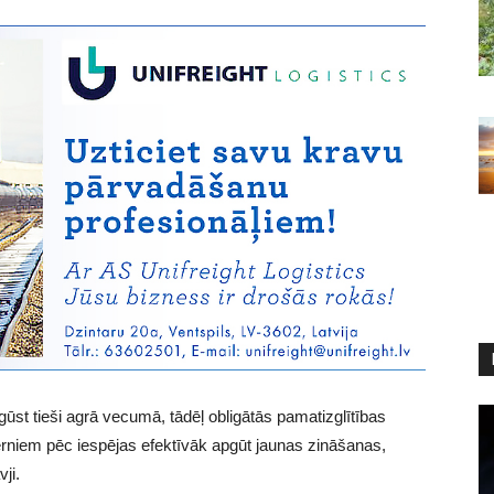
gūst tieši agrā vecumā, tādēļ obligātās pamatizglītības
niem pēc iespējas efektīvāk apgūt jaunas zināšanas,
ji.