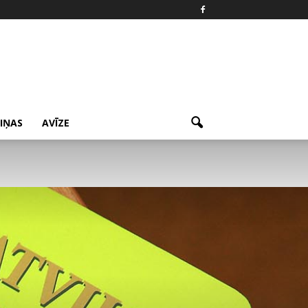
ZIŅAS
AVĪZE