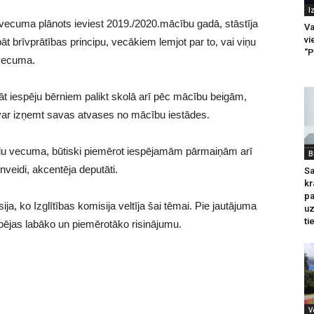
I
vecuma plānots ieviest 2019./2020.mācību gadā, stāstīja
Va
vi
āt brīvprātības principu, vecākiem lemjot par to, vai viņu
“P
 vecuma.
ināt iespēju bērniem palikt skolā arī pēc mācību beigām,
 var izņemt savas atvases no mācību iestādes.
du vecuma, būtiski piemērot iespējamām pārmaiņām arī
B
lnveidi, akcentēja deputāti.
Sa
kr
pa
ja, ko Izglītības komisija veltīja šai tēmai. Pie jautājuma
u
ti
espējas labāko un piemērotāko risinājumu.
V