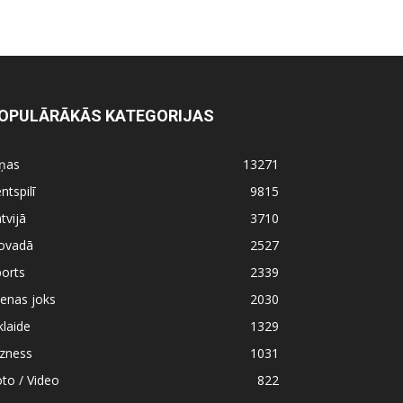
OPULĀRĀKĀS KATEGORIJAS
iņas
13271
ntspilī
9815
tvijā
3710
ovadā
2527
orts
2339
enas joks
2030
klaide
1329
izness
1031
to / Video
822