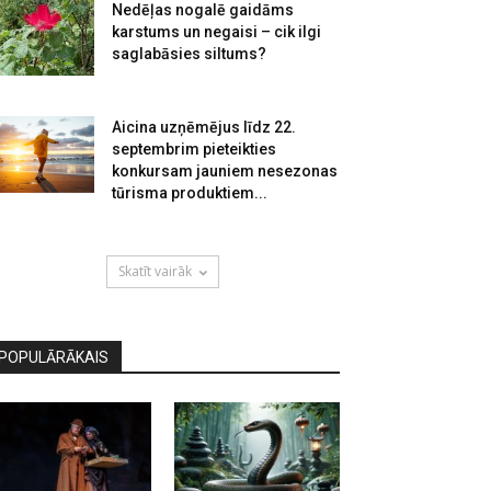
Nedēļas nogalē gaidāms
karstums un negaisi – cik ilgi
saglabāsies siltums?
Aicina uzņēmējus līdz 22.
septembrim pieteikties
konkursam jauniem nesezonas
tūrisma produktiem...
Skatīt vairāk
POPULĀRĀKAIS