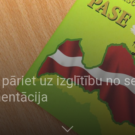
 pāriet uz izglītību no
mentācija