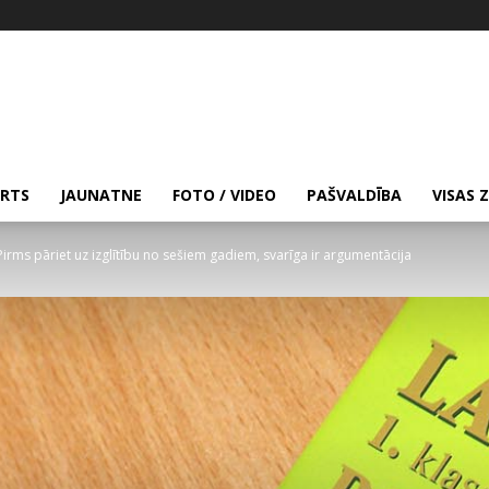
RTS
JAUNATNE
FOTO / VIDEO
PAŠVALDĪBA
VISAS 
Pirms pāriet uz izglītību no sešiem gadiem, svarīga ir argumentācija