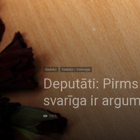
Viedokļi
Viedokļi / intervijas
Deputāti: Pirms
svarīga ir argu
1515