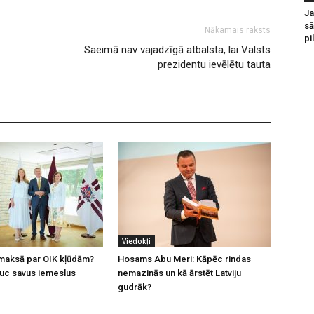
Ja
sā
Nākamais raksts
pi
Saeimā nav vajadzīgā atbalsta, lai Valsts
prezidentu ievēlētu tauta
Viedokļi
jāmaksā par OIK kļūdām?
Hosams Abu Meri: Kāpēc rindas
uc savus iemeslus
nemazinās un kā ārstēt Latviju
gudrāk?