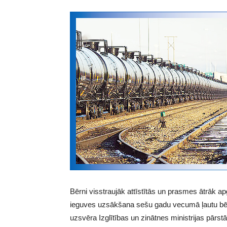
Bērni visstraujāk attīstītās un prasmes ātrāk ap
ieguves uzsākšana sešu gadu vecumā ļautu bēr
uzsvēra Izglītības un zinātnes ministrijas pārstāv