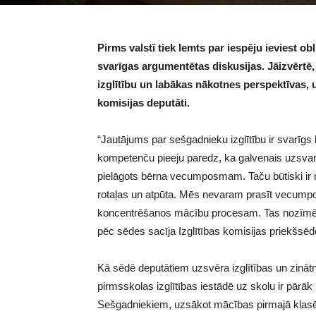
Pirms valstī tiek lemts par iespēju ieviest 
svarīgas argumentētas diskusijas. Jāizvērtē,
izglītību un labākas nākotnes perspektīvas, 
komisijas deputāti.
“Jautājums par sešgadnieku izglītību ir svarīgs
kompetenču pieeju paredz, ka galvenais uzsvars 
pielāgots bērna vecumposmam. Taču būtiski ir rūp
rotaļas un atpūta. Mēs nevaram prasīt vecumpo
koncentrēšanos mācību procesam. Tas nozīmē,
pēc sēdes sacīja Izglītības komisijas priekšsēd
Kā sēdē deputātiem uzsvēra izglītības un zināt
pirmsskolas izglītības iestādē uz skolu ir pārāk
Sešgadniekiem, uzsākot mācības pirmajā klasē