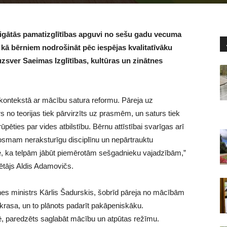
obligātās pamatizglītības apguvi no sešu gadu vecuma
 kā bērniem nodrošināt pēc iespējas kvalitatīvāku
uzsver Saeimas Izglītības, kultūras un zinātnes
 kontekstā ar mācību satura reformu. Pāreja uz
no teorijas tiek pārvirzīts uz prasmēm, un saturs tiek
ēties par vides atbilstību. Bērnu attīstībai svarīgas arī
smam neraksturīgu disciplīnu un nepārtrauktu
 ka telpām jābūt piemērotām sešgadnieku vajadzībām,”
ētājs Aldis Adamovičs.
nes ministrs Kārlis Šadurskis, šobrīd pāreja no mācībām
 krasa, un to plānots padarīt pakāpeniskāku.
, paredzēts saglabāt mācību un atpūtas režīmu.