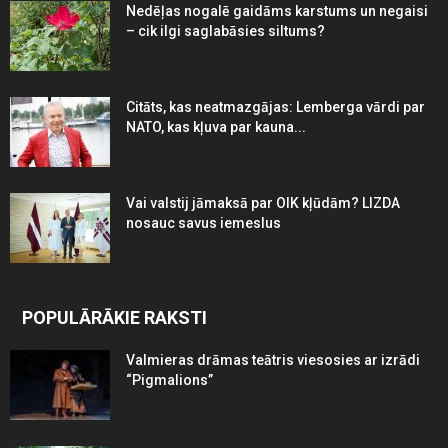
Nedēļas nogalē gaidāms karstums un negaisi
– cik ilgi saglabāsies siltums?
Citāts, kas neatmazgājas: Lemberga vārdi par
NATO, kas kļuva par kauna...
Vai valstij jāmaksā par OIK kļūdām? LIZDA
nosauc savus iemeslus
POPULĀRĀKIE RAKSTI
Valmieras drāmas teātris viesosies ar izrādi
“Pigmalions”