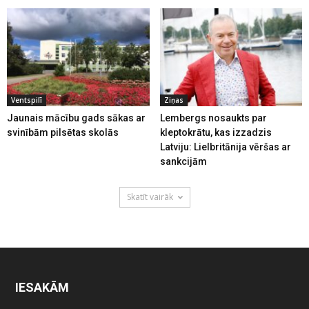
Ventspilī
Ziņas
Jaunais mācību gads sākas ar
Lembergs nosaukts par
svinībām pilsētas skolās
kleptokrātu, kas izzadzis
Latviju: Lielbritānija vēršas ar
sankcijām
Skatīt vairāk
IESAKĀM