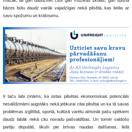
mazāk, lai gan daudzviet citur gan mūzikas skolas, gan sporta
bāzes būtu daudz vairāk vajadzīgas nekā pilsētā, kas lielās ar
savu spožumu un krāšņumu.
Ir taču labi zināms, ka ostas pilsētas ekonomiskais potenciāls
nesalīdzināmi augstāks nekā jebkurai citai pilsētai un ka tā savas
problēmas izglītībā, sportā, kultūrā varētu atrisināt pašu spēkiem
daudz labāk nekā citu novadu pašvaldības. Un tomēr valdošo
partiju deputāti, tikuši pie brīvas naudas dalīšanas, lielā