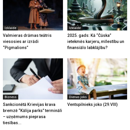
Izklaide
Izklaide
Valmieras drāmas teātris
2025. gads: Kā “Čūska”
viesosies ar izrādi
ietekmēs karjeru, mīlestību un
“Pigmalions”
finansiālo labklājību?
Bizness
Dienas joks
Sankcionētā Krievijas krava
Ventspilnieks joko (29.VIII)
bremzē “Kālija parks” termināli
– uzņēmums pieprasa
tiesības...