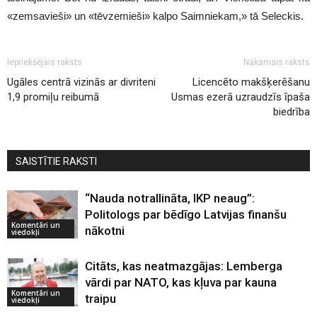
«zemsavieši» un «tēvzemieši» kalpo Saimniekam,» tā Seleckis.
Iepriekšējais raksts
Nākamais raksts
Ugāles centrā vizinās ar divriteni
Licencēto makšķerēšanu
1,9 promiļu reibumā
Usmas ezerā uzraudzīs īpaša
biedrība
SAISTĪTIE RAKSTI
“Nauda notrallināta, IKP neaug”:
Politologs par bēdīgo Latvijas finanšu
Komentāri un
nākotni
viedokļi
Citāts, kas neatmazgājas: Lemberga
vārdi par NATO, kas kļuva par kauna
Komentāri un
traipu
viedokļi