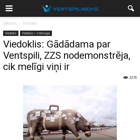
Sākums
Viedokļi
Viedokļi
Viedokļi / intervijas
Viedoklis: Gādādama par
Ventspili, ZZS nodemonstrēja,
cik melīgi viņi ir
2270