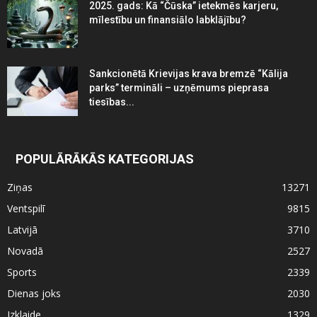
2025. gads: Kā “Čūska” ietekmēs karjeru,
mīlestību un finansiālo labklājību?
Sankcionētā Krievijas krava bremzē “Kālija
parks” termināli – uzņēmums pieprasa
tiesības...
POPULĀRĀKĀS KATEGORIJAS
Ziņas
13271
Ventspilī
9815
Latvijā
3710
Novadā
2527
Sports
2339
Dienas joks
2030
Izklaide
1329