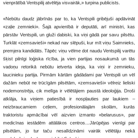
vienprātībā Ventspilij atvēlēja visvairāk,» turpina publicists.
«Nebūtu daudz jābrīnās par to, ka Ventspili gribējuši apdāvināt
«zaļie zemnieki». Šajā apvienībā ir deputāti, arī ministri, kas
pārstāv Ventspili, un gluži dabiski, ka viņi gādā par savu pilsētu.
Turklāt «zemsavieši» nekad nav slēpuši, kur mīt viņu Saimnieks,
premjera kandidāts. Tāpēc viņu vēlme dot naudu Ventspilij varētu
šķist pilnīgi loģiska rīcība, ja vien partijas nosaukumā un tās
vadoņu retorikā nebūtu ietverta ideja, ka viņi ir zemnieku,
laucinieku partija. Pirmām kārtām gādādami par Ventspili un vēl
dažām nebūt ne trūcīgām pilsētām, «zemsavieši» vēlreiz lieliski
nodemonstrēja, cik melīga ir vēlētājiem paustā ideoloģija. Droši
atklāja, ka viņiem patiesībā ir nospļauties par laukiem –
neizbraucamiem ceļiem, profesionālajām skolām, kurās
traktoristu apmācībai vēl aizvien izmanto «belarusus», par
medicīnas iestādēm attālākos centros…Jārūpējas vienīgi par
pilsētām, jo tur taču nesalīdzināmi vairāk vēlētāju nekā