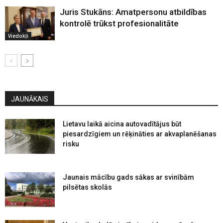
Juris Stukāns: Amatpersonu atbildības
kontrolē trūkst profesionalitāte
Viedokļi
JAUNĀKAIS
Lietavu laikā aicina autovadītājus būt
piesardzīgiem un rēķināties ar akvaplanēšanas
risku
Jaunais mācību gads sākas ar svinībām
pilsētas skolās