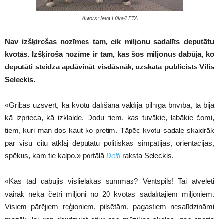
Autors: Ieva Lūka/LETA
Nav izšķirošas nozīmes tam, cik miljonu sadalīts deputātu
kvotās. Izšķiroša nozīme ir tam, kas šos miljonus dabūja, ko
deputāti steidza apdāvināt visdāsnāk, uzskata publicists Vilis
Seleckis.
«Gribas uzsvērt, ka kvotu dalīšanā valdīja pilnīga brīvība, tā bija
kā izprieca, kā izklaide. Dodu tiem, kas tuvākie, labākie čomi,
tiem, kuri man dos kaut ko pretim. Tāpēc kvotu sadale skaidrāk
par visu citu atklāj deputātu politiskās simpātijas, orientācijas,
spēkus, kam tie kalpo,» portālā
Delfi
raksta Seleckis.
«Kas tad dabūjis vislielākās summas? Ventspils! Tai atvēlēti
vairāk nekā četri miljoni no 20 kvotās sadalītajiem miljoniem.
Visiem pārējiem reģioniem, pilsētām, pagastiem nesalīdzināmi