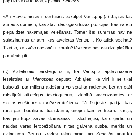
paplukušajos laukos,» piebilst Seleckis.
«Arī «tēvzemieši» ir centušies pakalpot Ventspilij. (..) Jā, šis tas
atmests čomiem, kas stāv ideoloģiski tuvās pozīcijās, kas varētu
piepalīdzēt nākamajās vēlēšanās. Tomēr šīs summas nav ne
salīdzināmas ar tām, kas atvēlētas Ventspilij. Ko atliek secināt?
Tikai to, ka kvēlo nacionāļu izpratnē tēvzeme nav daudzo plašāka
par Ventspili.
(..) Vislielākais pārsteigums ir, ka Ventspils apdāvināšanā
iesaistījās arī
Vienotības
deputāti. Atklājies, ka viņi ir ne tikai
balsojuši par miljonu atdošanu «pilsētai ar rītdienu», bet arī paši
rakstījuši attiecīgus iesniegumus, iztapībā sacenzdamies ar
«zemsaviešiem» un «tēvzemiešiem». Tā rīkojusies partija, kas
runā par liberālismu, tiesiskumu, eiropeiskām vērtībām. Partija,
kas jau kopš savas dzimšanas ir sludinājusi, ka oligarhu un
naudas varas ierobežošana ir tās galvenā sūtība, mērķis un
aicinājums. Bet nu izrādās, taisni otrādi, arī
Vienotība
tāpat kā