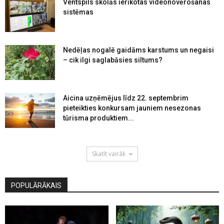
Ventspils skolās ierīkotas videonovērošanas
sistēmas
Nedēļas nogalē gaidāms karstums un negaisi
– cik ilgi saglabāsies siltums?
Aicina uzņēmējus līdz 22. septembrim
pieteikties konkursam jauniem nesezonas
tūrisma produktiem...
Skatīt vairāk
POPULĀRĀKAIS