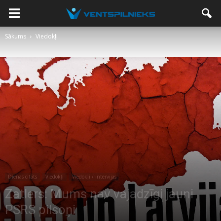
Sākums
Viedokļi
Dienas citāts
Viedokļi
Viedokļi / intervijas
Zatlers: Mums nav vajadzīgi jauni
PSRS pilsoņi