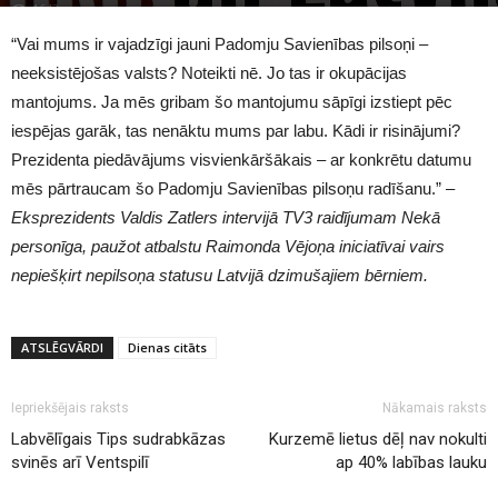
1643
“Vai mums ir vajadzīgi jauni Padomju Savienības pilsoņi –
neeksistējošas valsts? Noteikti nē. Jo tas ir okupācijas
mantojums. Ja mēs gribam šo mantojumu sāpīgi izstiept pēc
iespējas garāk, tas nenāktu mums par labu. Kādi ir risinājumi?
Prezidenta piedāvājums visvienkāršākais – ar konkrētu datumu
mēs pārtraucam šo Padomju Savienības pilsoņu radīšanu.” –
Eksprezidents Valdis Zatlers intervijā TV3 raidījumam Nekā
personīga, paužot atbalstu Raimonda Vējoņa iniciatīvai vairs
nepiešķirt nepilsoņa statusu Latvijā dzimušajiem bērniem.
ATSLĒGVĀRDI
Dienas citāts
Iepriekšējais raksts
Nākamais raksts
Labvēlīgais Tips sudrabkāzas
Kurzemē lietus dēļ nav nokulti
svinēs arī Ventspilī
ap 40% labības lauku