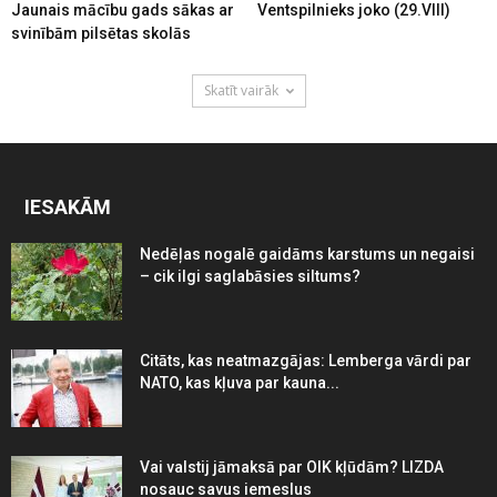
Jaunais mācību gads sākas ar
Ventspilnieks joko (29.VIII)
svinībām pilsētas skolās
Skatīt vairāk
IESAKĀM
Nedēļas nogalē gaidāms karstums un negaisi
– cik ilgi saglabāsies siltums?
Citāts, kas neatmazgājas: Lemberga vārdi par
NATO, kas kļuva par kauna...
Vai valstij jāmaksā par OIK kļūdām? LIZDA
nosauc savus iemeslus