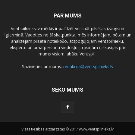
PAR MUMS
Ventspilnieks.lv mērķis ir palīdzēt veicināt pilsētas izaugsmi
ilgtermiņā. Vadoties no šī skatpunkta, mēs informējam, pētam un
analizējam pilsētā notiekošo, atspoguļojam ventspilnieku,
ekspertu un amatpersonu viedokļus, rosinām diskusijas par
mums visiem labāku Ventspili.
Sazinieties ar mums:
redakcija@ventspilnieks.lv
SEKO MUMS
Visas tiesības aizsargātas © 2017 www.ventspilnieks.lv