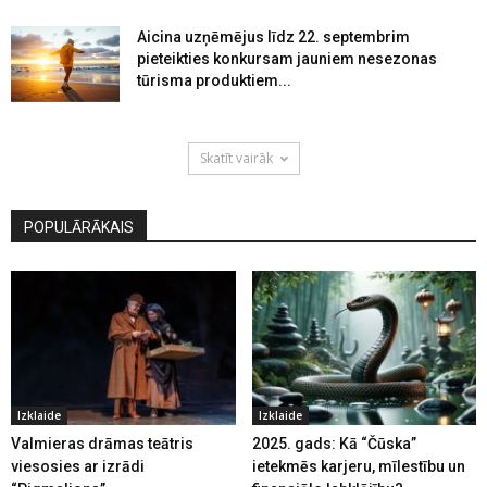
Aicina uzņēmējus līdz 22. septembrim
pieteikties konkursam jauniem nesezonas
tūrisma produktiem...
Skatīt vairāk
POPULĀRĀKAIS
Izklaide
Izklaide
Valmieras drāmas teātris
2025. gads: Kā “Čūska”
viesosies ar izrādi
ietekmēs karjeru, mīlestību un