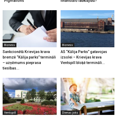
“Pigmalions”
finansiālo labklājību?
Bizness
Bizness
Sankcionētā Krievijas krava
AS “Kālija Parks” gatavojas
bremzē “Kālija parks” termināli
izsolei – Krievijas krava
– uzņēmums pieprasa
Ventspilī bloķē termināli...
tiesības...
Ventspilī
Dienas joks