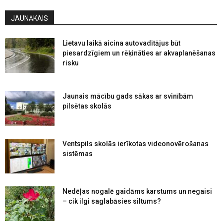
JAUNĀKAIS
Lietavu laikā aicina autovadītājus būt
piesardzīgiem un rēķināties ar akvaplanēšanas
risku
Jaunais mācību gads sākas ar svinībām
pilsētas skolās
Ventspils skolās ierīkotas videonovērošanas
sistēmas
Nedēļas nogalē gaidāms karstums un negaisi
– cik ilgi saglabāsies siltums?