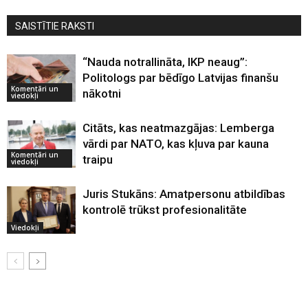
SAISTĪTIE RAKSTI
“Nauda notrallināta, IKP neaug”:
Politologs par bēdīgo Latvijas finanšu
Komentāri un
nākotni
viedokļi
Citāts, kas neatmazgājas: Lemberga
vārdi par NATO, kas kļuva par kauna
Komentāri un
traipu
viedokļi
Juris Stukāns: Amatpersonu atbildības
kontrolē trūkst profesionalitāte
Viedokļi