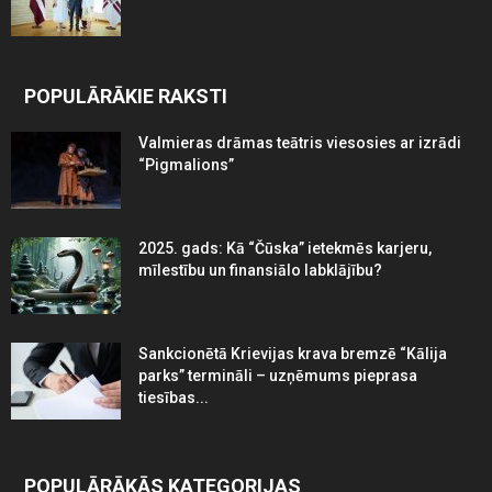
POPULĀRĀKIE RAKSTI
Valmieras drāmas teātris viesosies ar izrādi
“Pigmalions”
2025. gads: Kā “Čūska” ietekmēs karjeru,
mīlestību un finansiālo labklājību?
Sankcionētā Krievijas krava bremzē “Kālija
parks” termināli – uzņēmums pieprasa
tiesības...
POPULĀRĀKĀS KATEGORIJAS