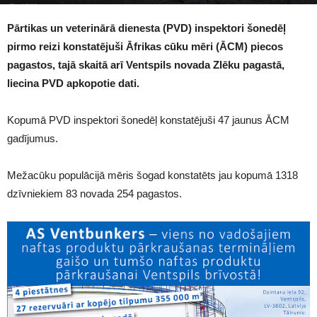
1765
Pārtikas un veterinārā dienesta (PVD) inspektori šonedēļ
pirmo reizi konstatējuši Āfrikas cūku mēri (ĀCM) piecos
pagastos, tajā skaitā arī Ventspils novada Zlēku pagastā,
liecina PVD apkopotie dati.
Kopumā PVD inspektori šonedēļ konstatējuši 47 jaunus ĀCM
gadījumus.
Mežacūku populācijā mēris šogad konstatēts jau kopumā 1318
dzīvniekiem 83 novada 254 pagastos.