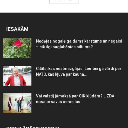
IESAKĀM
Nedēļas nogalē gaidāms karstums un negaisi
– cik ilgi saglabāsies siltums?
Citāts, kas neatmazgājas: Lemberga vārdi par
NATO, kas kļuva par kauna...
Vai valstij jāmaksā par OIK kļūdām? LIZDA
nosauc savus iemeslus