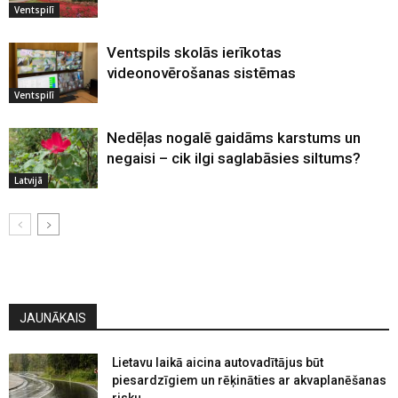
Ventspilī
Ventspils skolās ierīkotas
videonovērošanas sistēmas
Ventspilī
Nedēļas nogalē gaidāms karstums un
negaisi – cik ilgi saglabāsies siltums?
Latvijā
JAUNĀKAIS
Lietavu laikā aicina autovadītājus būt
piesardzīgiem un rēķināties ar akvaplanēšanas
risku