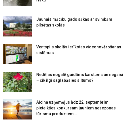
Jaunais mācību gads sākas ar svinībām
pilsētas skolās
Ventspils skolās ierīkotas videonovērošanas
sistēmas
Nedēļas nogalē gaidāms karstums un negaisi
– cik ilgi saglabāsies siltums?
Aicina uzņēmējus līdz 22. septembrim
pieteikties konkursam jauniem nesezonas
tūrisma produktiem...