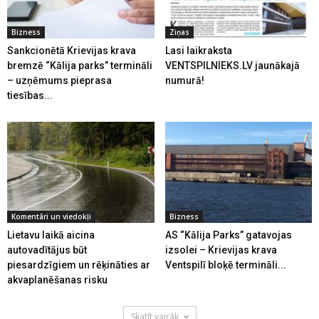
Bizness
Ziņas
Sankcionētā Krievijas krava
Lasi laikraksta
bremzē “Kālija parks” termināli
VENTSPILNIEKS.LV jaunākajā
– uzņēmums pieprasa
numurā!
tiesības...
Komentāri un viedokļi
Bizness
Lietavu laikā aicina
AS “Kālija Parks” gatavojas
autovadītājus būt
izsolei – Krievijas krava
piesardzīgiem un rēķināties ar
Ventspilī bloķē termināli...
akvaplanēšanas risku
Skatīt vairāk