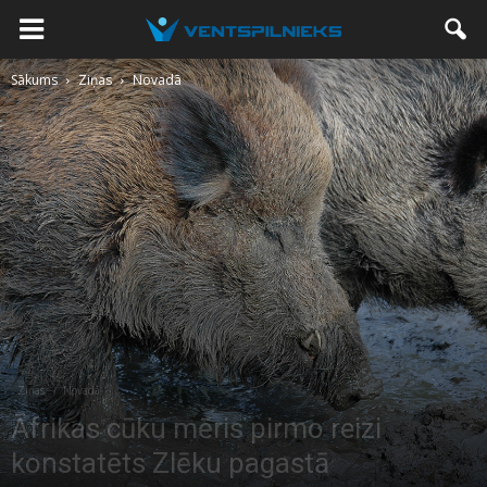
Sākums
Ziņas
Novadā
Ziņas
Novadā
Āfrikas cūku mēris pirmo reizi
konstatēts Zlēku pagastā