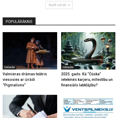
Skatīt vairāk
POPULĀRĀKAIS
Izklaide
Izklaide
Valmieras drāmas teātris
2025. gads: Kā “Čūska”
viesosies ar izrādi
ietekmēs karjeru, mīlestību un
“Pigmalions”
finansiālo labklājību?