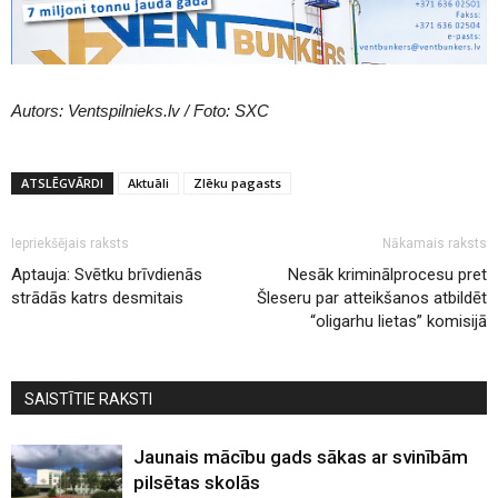
Autors: Ventspilnieks.lv / Foto: SXC
ATSLĒGVĀRDI
Aktuāli
Zlēku pagasts
Iepriekšējais raksts
Nākamais raksts
Aptauja: Svētku brīvdienās
Nesāk kriminālprocesu pret
strādās katrs desmitais
Šleseru par atteikšanos atbildēt
“oligarhu lietas” komisijā
SAISTĪTIE RAKSTI
Jaunais mācību gads sākas ar svinībām
pilsētas skolās