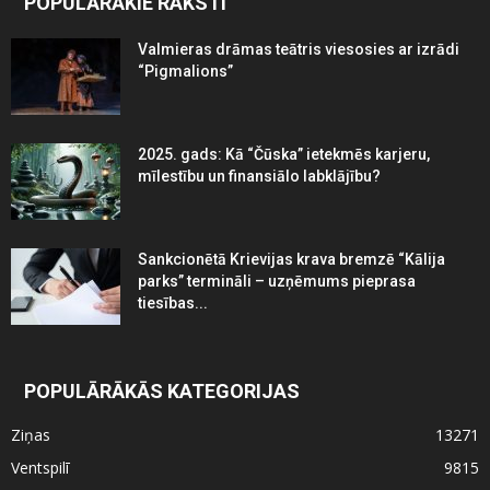
POPULĀRĀKIE RAKSTI
Valmieras drāmas teātris viesosies ar izrādi
“Pigmalions”
2025. gads: Kā “Čūska” ietekmēs karjeru,
mīlestību un finansiālo labklājību?
Sankcionētā Krievijas krava bremzē “Kālija
parks” termināli – uzņēmums pieprasa
tiesības...
POPULĀRĀKĀS KATEGORIJAS
Ziņas
13271
Ventspilī
9815