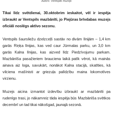
Autors: Ventspils muzejs
Tikai līdz svētdienai, 30.oktobrim ieskaitot, vēl ir iespēja
izbraukt ar Ventspils mazbānīti, jo Piejūras brīvdabas muzejs
oficiāli noslēgs aktīvo sezonu.
Ventspils šaursliežu dzelzceļš sastāv no divām līnijām – 1,4 km
garās Riņķa līnijas, kas ved caur Jūrmalas parku, un 3,0 km
garās Kalna līnijas, kas aizved līdz Piedzīvojumu parkam.
Mazbānīša pasažieriem brauciena laikā patīk vērot, kā mainās
ainava aiz loga, savukārt, nonākot Kalna stacijā, skatīties, kā
vilciena mašīnisti ar griezuļa palīdzību maina lokomotīves
virzienu.
Muzejs aicina izmantot izdevību izbraukt ar mazbānīti pa
rudenīgo trasi, jo nākamreiz tāda iespēja būs Mazbānīša svētkos
decembrī un tad tikai nākošgad, jaunajā sezonā.