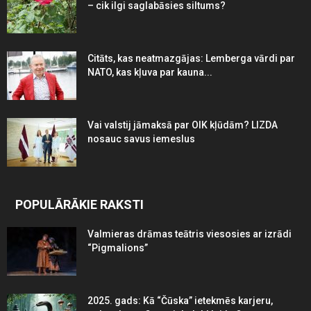
– cik ilgi saglabāsies siltums?
Citāts, kas neatmazgājas: Lemberga vārdi par
NATO, kas kļuva par kauna...
Vai valstij jāmaksā par OIK kļūdām? LIZDA
nosauc savus iemeslus
POPULĀRĀKIE RAKSTI
Valmieras drāmas teātris viesosies ar izrādi
“Pigmalions”
2025. gads: Kā “Čūska” ietekmēs karjeru,