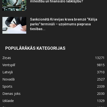
mīlestību un finansiālo labklājību?
Sankcionētā Krievijas krava bremzē “Kālija
parks” termināli – uzņēmums pieprasa
tiesības...
POPULĀRĀKĀS KATEGORIJAS
Ziņas
13271
Ventspilī
9815
Latvijā
3710
Novadā
2527
Sports
2339
Dienas joks
2030
Izklaide
1329