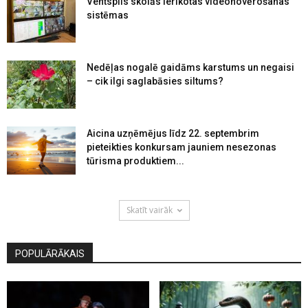
Ventspils skolās ierīkotas videonovērošanas
sistēmas
Nedēļas nogalē gaidāms karstums un negaisi
– cik ilgi saglabāsies siltums?
Aicina uzņēmējus līdz 22. septembrim
pieteikties konkursam jauniem nesezonas
tūrisma produktiem...
Skatīt vairāk
POPULĀRĀKAIS