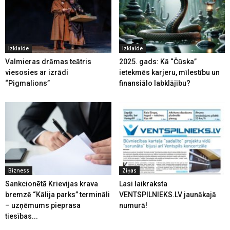
Izklaide
Izklaide
Valmieras drāmas teātris
2025. gads: Kā “Čūska”
viesosies ar izrādi
ietekmēs karjeru, mīlestību un
“Pigmalions”
finansiālo labklājību?
Bizness
Ziņas
Sankcionētā Krievijas krava
Lasi laikraksta
bremzē “Kālija parks” termināli
VENTSPILNIEKS.LV jaunākajā
– uzņēmums pieprasa
numurā!
tiesības...