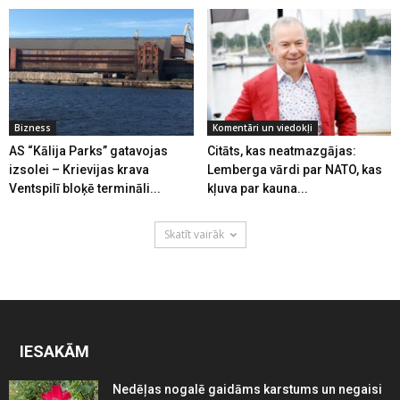
Bizness
Komentāri un viedokļi
AS “Kālija Parks” gatavojas
Citāts, kas neatmazgājas:
izsolei – Krievijas krava
Lemberga vārdi par NATO, kas
Ventspilī bloķē termināli...
kļuva par kauna...
Skatīt vairāk
IESAKĀM
Nedēļas nogalē gaidāms karstums un negaisi