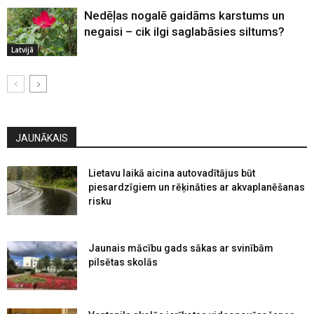
Nedēļas nogalē gaidāms karstums un
negaisi – cik ilgi saglabāsies siltums?
Latvijā
JAUNĀKAIS
Lietavu laikā aicina autovadītājus būt
piesardzīgiem un rēķināties ar akvaplanēšanas
risku
Jaunais mācību gads sākas ar svinībām
pilsētas skolās