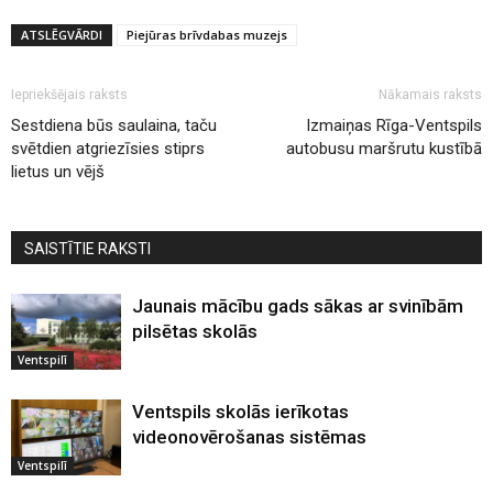
ATSLĒGVĀRDI
Piejūras brīvdabas muzejs
Iepriekšējais raksts
Nākamais raksts
Sestdiena būs saulaina, taču
Izmaiņas Rīga-Ventspils
svētdien atgriezīsies stiprs
autobusu maršrutu kustībā
lietus un vējš
SAISTĪTIE RAKSTI
Jaunais mācību gads sākas ar svinībām
pilsētas skolās
Ventspilī
Ventspils skolās ierīkotas
videonovērošanas sistēmas
Ventspilī