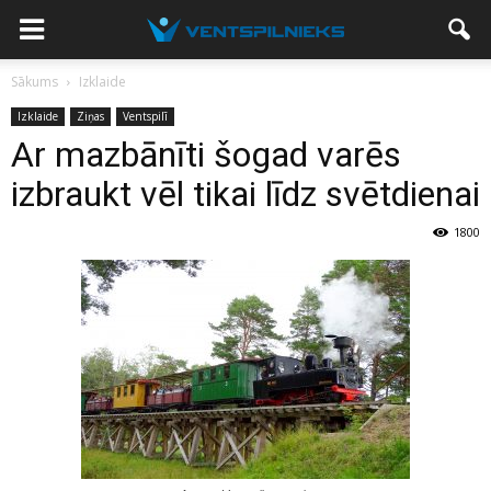
Sākums
Izklaide
Izklaide
Ziņas
Ventspilī
Ar mazbānīti šogad varēs
izbraukt vēl tikai līdz svētdienai
1800