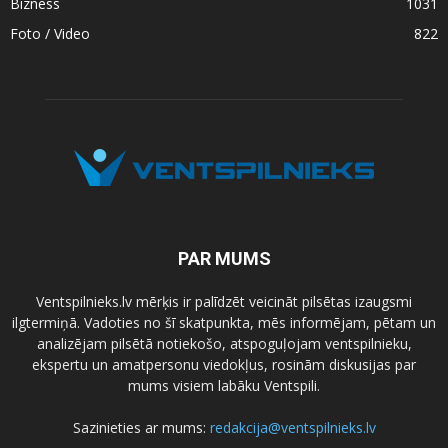
Bizness
1031
Foto / Video
822
PAR MUMS
Ventspilnieks.lv mērķis ir palīdzēt veicināt pilsētas izaugsmi
ilgtermiņā. Vadoties no šī skatpunkta, mēs informējam, pētam un
analizējam pilsētā notiekošo, atspoguļojam ventspilnieku,
ekspertu un amatpersonu viedokļus, rosinām diskusijas par
mums visiem labāku Ventspili.
Sazinieties ar mums:
redakcija@ventspilnieks.lv