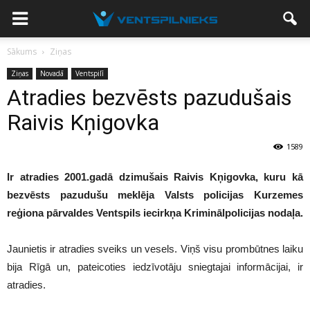
Sākums
Ziņas
Ziņas
Novadā
Ventspilī
Atradies bezvēsts pazudušais
Raivis Kņigovka
1589
Ir atradies 2001.gadā dzimušais Raivis Kņigovka, kuru kā
bezvēsts pazudušu meklēja Valsts policijas Kurzemes
reģiona pārvaldes Ventspils iecirkņa Kriminālpolicijas nodaļa.
Jaunietis ir atradies sveiks un vesels. Viņš visu prombūtnes laiku
bija Rīgā un, pateicoties iedzīvotāju sniegtajai informācijai, ir
atradies.