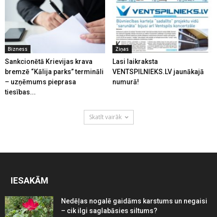
Bizness
Ziņas
Sankcionētā Krievijas krava
Lasi laikraksta
bremzē “Kālija parks” termināli
VENTSPILNIEKS.LV jaunākajā
– uzņēmums pieprasa
numurā!
tiesības...
Skatīt vairāk
IESAKĀM
Nedēļas nogalē gaidāms karstums un negaisi
– cik ilgi saglabāsies siltums?