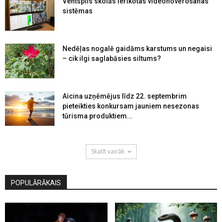
Ventspils skolās ierīkotas videonovērošanas
sistēmas
Nedēļas nogalē gaidāms karstums un negaisi
– cik ilgi saglabāsies siltums?
Aicina uzņēmējus līdz 22. septembrim
pieteikties konkursam jauniem nesezonas
tūrisma produktiem...
Skatīt vairāk
POPULĀRĀKAIS