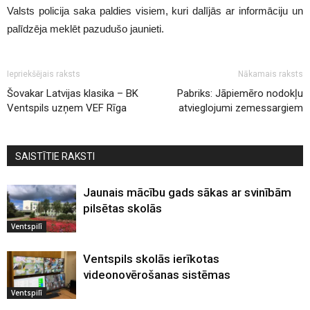
Valsts policija saka paldies visiem, kuri dalījās ar informāciju un
palīdzēja meklēt pazudušo jaunieti.
Iepriekšējais raksts
Nākamais raksts
Šovakar Latvijas klasika – BK
Pabriks: Jāpiemēro nodokļu
Ventspils uzņem VEF Rīga
atvieglojumi zemessargiem
SAISTĪTIE RAKSTI
Jaunais mācību gads sākas ar svinībām
pilsētas skolās
Ventspilī
Ventspils skolās ierīkotas
videonovērošanas sistēmas
Ventspilī