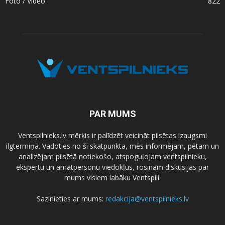
Foto / Video
822
PAR MUMS
Ventspilnieks.lv mērķis ir palīdzēt veicināt pilsētas izaugsmi
ilgtermiņā. Vadoties no šī skatpunkta, mēs informējam, pētam un
analizējam pilsētā notiekošo, atspoguļojam ventspilnieku,
ekspertu un amatpersonu viedokļus, rosinām diskusijas par
mums visiem labāku Ventspili.
Sazinieties ar mums:
redakcija@ventspilnieks.lv