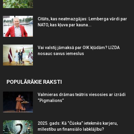
Citāts, kas neatmazgājas: Lemberga vārdi par
NATO, kas kļuva par kauna...
Vai valstij jāmaksā par OIK kļūdām? LIZDA
nosauc savus iemeslus
POPULĀRĀKIE RAKSTI
Valmieras drāmas teātris viesosies ar izrādi
“Pigmalions”
2025. gads: Kā “Čūska” ietekmēs karjeru,
mīlestību un finansiālo labklājību?