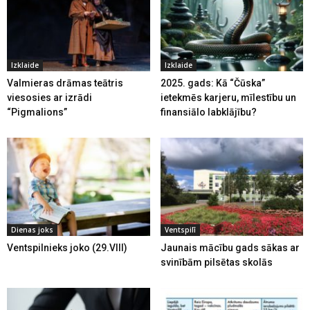
Izklaide
Izklaide
Valmieras drāmas teātris
2025. gads: Kā “Čūska”
viesosies ar izrādi
ietekmēs karjeru, mīlestību un
“Pigmalions”
finansiālo labklājību?
Dienas joks
Ventspilī
Ventspilnieks joko (29.VIII)
Jaunais mācību gads sākas ar
svinībām pilsētas skolās