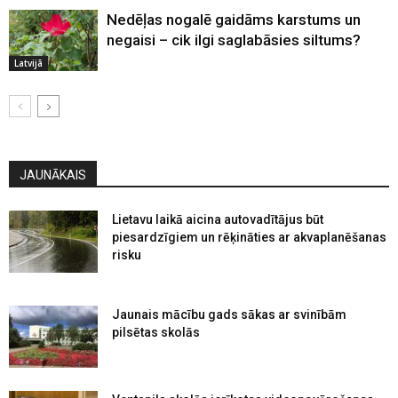
Nedēļas nogalē gaidāms karstums un
negaisi – cik ilgi saglabāsies siltums?
Latvijā
JAUNĀKAIS
Lietavu laikā aicina autovadītājus būt
piesardzīgiem un rēķināties ar akvaplanēšanas
risku
Jaunais mācību gads sākas ar svinībām
pilsētas skolās