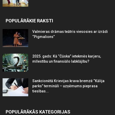
POPULĀRĀKIE RAKSTI
Valmieras drāmas teātris viesosies ar izrādi
“Pigmalions”
2025. gads: Kā “Čūska” ietekmēs karjeru,
mīlestību un finansiālo labklājību?
Sankcionētā Krievijas krava bremzē “Kālija
parks” termināli – uzņēmums pieprasa
tiesības...
POPULĀRĀKĀS KATEGORIJAS