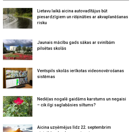
Lietavu laikā aicina autovadītājus būt
piesardzīgiem un rēķināties ar akvaplanēšanas
risku
Jaunais mācību gads sākas ar svinībām
pilsētas skolās
Ventspils skolās ierīkotas videonovērošanas
sistēmas
Nedēļas nogalē gaidāms karstums un negaisi
– cik ilgi saglabāsies siltums?
Aicina uzņēmējus līdz 22. septembrim