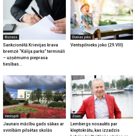
Bizness
Dienas joks
Sankcionētā Krievijas krava
Ventspilnieks joko (29.VIII)
bremzē “Kālija parks” termināli
– uzņēmums pieprasa
tiesības...
Ventspilī
Ziņas
Jaunais mācību gads sākas ar
Lembergs nosaukts par
svinībām pilsētas skolās
kleptokrātu, kas izzadzis