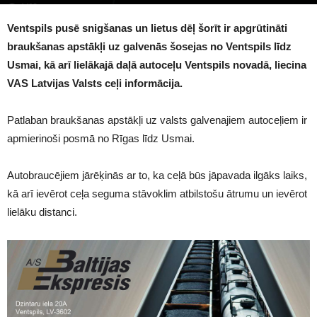
1498
Ventspils pusē snigšanas un lietus dēļ šorīt ir apgrūtināti
braukšanas apstākļi uz galvenās šosejas no Ventspils līdz
Usmai, kā arī lielākajā daļā autoceļu Ventspils novadā, liecina
VAS Latvijas Valsts ceļi informācija.
Patlaban braukšanas apstākļi uz valsts galvenajiem autoceļiem ir
apmierinoši posmā no Rīgas līdz Usmai.
Autobraucējiem jārēķinās ar to, ka ceļā būs jāpavada ilgāks laiks,
kā arī ievērot ceļa seguma stāvoklim atbilstošu ātrumu un ievērot
lielāku distanci.