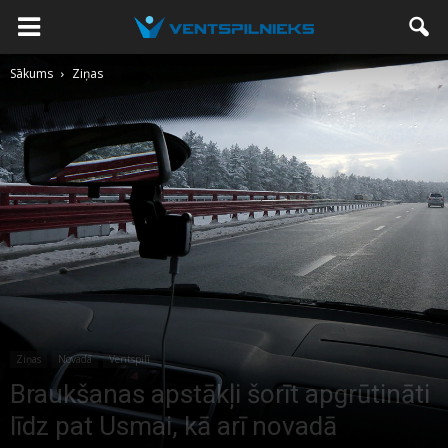
Sākums
Ziņas
Ziņas
Novadā
Ventspilī
Braukšanas apstākļi šorīt apgrūtināti
līdz pat Usmai, kā arī novadā