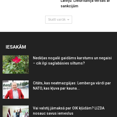
Latviju: Lielbritānija vēršas ar
sankcijām
Skatīt vairāk
IESAKĀM
Nedēļas nogalē gaidāms karstums un negaisi
– cik ilgi saglabāsies siltums?
Citāts, kas neatmazgājas: Lemberga vārdi par
NATO, kas kļuva par kauna...
Vai valstij jāmaksā par OIK kļūdām? LIZDA
nosauc savus iemeslus