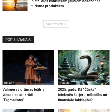
pieteikties konkursam jauniem nesezonas
tūrisma produktiem...
Skatīt vairāk
POPULĀRĀKAIS
Izklaide
Izklaide
Valmieras drāmas teātris
2025. gads: Kā “Čūska”
viesosies ar izrādi
ietekmēs karjeru, mīlestību un
“Pigmalions”
finansiālo labklājību?