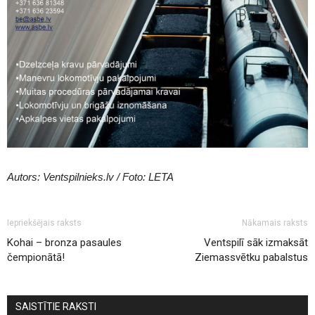
Autors: Ventspilnieks.lv / Foto: LETA
Iepriekšējais raksts
Nākamais raksts
Kohai – bronza pasaules
Ventspilī sāk izmaksāt
čempionātā!
Ziemassvētku pabalstus
SAISTĪTIE RAKSTI