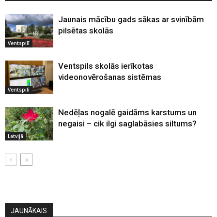
Jaunais mācību gads sākas ar svinībām
pilsētas skolās
Ventspilī
Ventspils skolās ierīkotas
videonovērošanas sistēmas
Ventspilī
Nedēļas nogalē gaidāms karstums un
negaisi – cik ilgi saglabāsies siltums?
Latvijā
JAUNĀKAIS