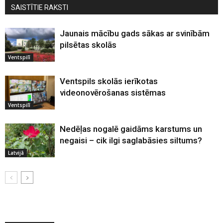
SAISTĪTIE RAKSTI
Jaunais mācību gads sākas ar svinībām
pilsētas skolās
Ventspilī
Ventspils skolās ierīkotas
videonovērošanas sistēmas
Ventspilī
Nedēļas nogalē gaidāms karstums un
negaisi – cik ilgi saglabāsies siltums?
Latvijā