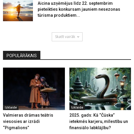
Aicina uzņēmējus līdz 22. septembrim
pieteikties konkursam jauniem nesezonas
tūrisma produktiem...
Skatīt vairāk
POPULĀRĀKAIS
Izklaide
Izklaide
Valmieras drāmas teātris
2025. gads: Kā “Čūska”
viesosies ar izrādi
ietekmēs karjeru, mīlestību un
“Pigmalions”
finansiālo labklājību?