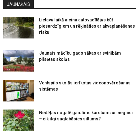
JAUNĀKAIS
Lietavu laikā aicina autovadītājus būt
piesardzīgiem un rēķināties ar akvaplanēšanas
risku
Jaunais mācību gads sākas ar svinībām
pilsētas skolās
Ventspils skolās ierīkotas videonovērošanas
sistēmas
Nedēļas nogalē gaidāms karstums un negaisi
– cik ilgi saglabāsies siltums?