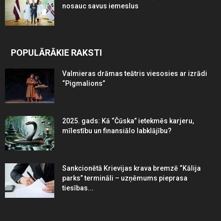
nosauc savus iemeslus
POPULĀRĀKIE RAKSTI
Valmieras drāmas teātris viesosies ar izrādi
“Pigmalions”
2025. gads: Kā “Čūska” ietekmēs karjeru,
mīlestību un finansiālo labklājību?
Sankcionētā Krievijas krava bremzē “Kālija
parks” termināli – uzņēmums pieprasa
tiesības...