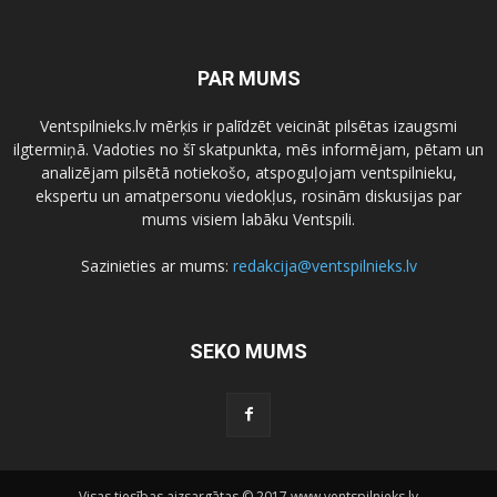
PAR MUMS
Ventspilnieks.lv mērķis ir palīdzēt veicināt pilsētas izaugsmi
ilgtermiņā. Vadoties no šī skatpunkta, mēs informējam, pētam un
analizējam pilsētā notiekošo, atspoguļojam ventspilnieku,
ekspertu un amatpersonu viedokļus, rosinām diskusijas par
mums visiem labāku Ventspili.
Sazinieties ar mums:
redakcija@ventspilnieks.lv
SEKO MUMS
Visas tiesības aizsargātas © 2017 www.ventspilnieks.lv