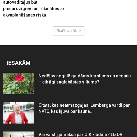
autovadītājus būt
piesardzīgiem un rēķināties ar
akvaplanēšanas risku
Skatīt vairāk
IESAKĀM
Nedēļas nogalē gaidāms karstums un negaisi
– cik ilgi saglabāsies siltums?
Citāts, kas neatmazgājas: Lemberga vārdi par
NATO, kas kļuva par kauna...
Vai valstij jāmaksā par OIK kļūdām? LIZDA