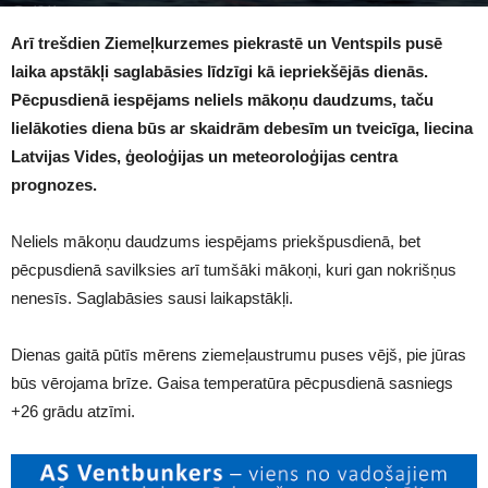
1241
Arī trešdien Ziemeļkurzemes piekrastē un Ventspils pusē
laika apstākļi saglabāsies līdzīgi kā iepriekšējās dienās.
Pēcpusdienā iespējams neliels mākoņu daudzums, taču
lielākoties diena būs ar skaidrām debesīm un tveicīga, liecina
Latvijas Vides, ģeoloģijas un meteoroloģijas centra
prognozes.
Neliels mākoņu daudzums iespējams priekšpusdienā, bet
pēcpusdienā savilksies arī tumšāki mākoņi, kuri gan nokrišņus
nenesīs. Saglabāsies sausi laikapstākļi.
Dienas gaitā pūtīs mērens ziemeļaustrumu puses vējš, pie jūras
būs vērojama brīze. Gaisa temperatūra pēcpusdienā sasniegs
+26 grādu atzīmi.