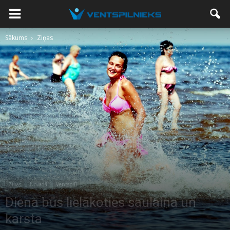
Sākums
Ziņas
Ziņas
Novadā
Ventspilī
Diena būs lielākoties saulaina un
karsta