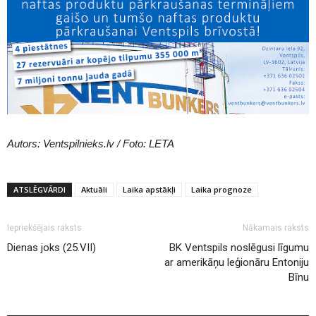
Autors: Ventspilnieks.lv / Foto: LETA
ATSLĒGVĀRDI
Aktuāli
Laika apstākļi
Laika prognoze
Iepriekšējais raksts
Nākamais raksts
Dienas joks (25.VII)
BK Ventspils noslēgusi līgumu
ar amerikāņu leģionāru Entoniju
Bīnu