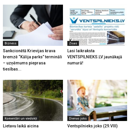
Bizness
Ziņas
Sankcionētā Krievijas krava
Lasi laikraksta
bremzē “Kālija parks” termināli
VENTSPILNIEKS.LV jaunākajā
– uzņēmums pieprasa
numurā!
tiesības...
Komentāri un viedokļi
Dienas joks
Lietavu laikā aicina
Ventspilnieks joko (29.VIII)