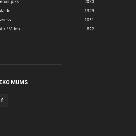
enas joks
2030
klaide
1329
izness
1031
to / Video
822
EKO MUMS