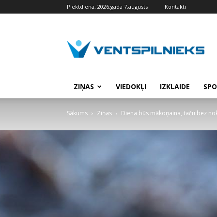
Piektdiena, 2026.gada 7.augusts
Kontakti
VENTSPILNIEKS.LV
ZIŅAS
VIEDOKĻI
IZKLAIDE
SPO
Sākums
Ziņas
Diena būs mākoņaina, taču bez nok