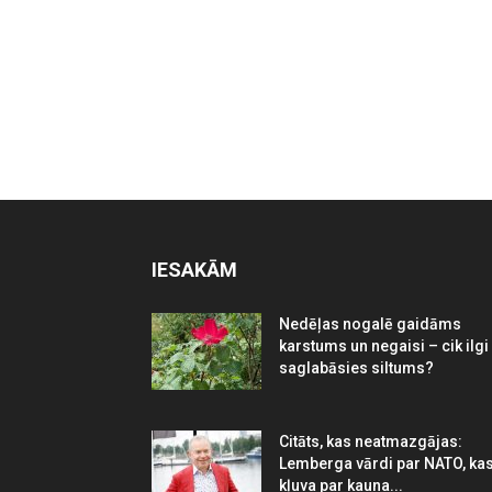
IESAKĀM
Nedēļas nogalē gaidāms
karstums un negaisi – cik ilgi
saglabāsies siltums?
Citāts, kas neatmazgājas:
Lemberga vārdi par NATO, ka
kļuva par kauna...