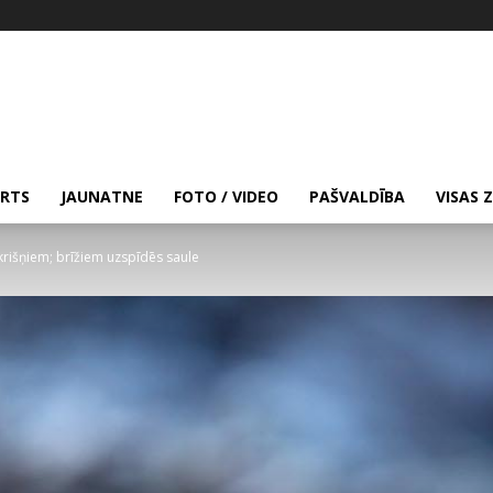
RTS
JAUNATNE
FOTO / VIDEO
PAŠVALDĪBA
VISAS 
rišņiem; brīžiem uzspīdēs saule