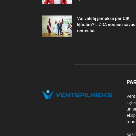
Vai valstij jāmaksā par OIK
kļūdām? LIZDA nosauc savus
iemeslus
PA
Vents
ilgt
un a
eksp
mums
Sazi