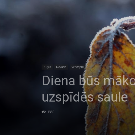
Ziņas
Novadā
Ventspilī
Diena būs mākoņ
uzspīdēs saule
1330