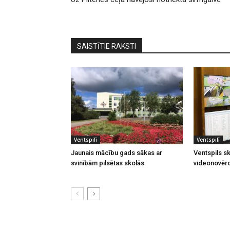
SAISTĪTIE RAKSTI
Ventspilī
Ventspilī
Jaunais mācību gads sākas ar
Ventspils sk
svinībām pilsētas skolās
videonovēr