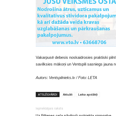
Vakarpusē debesis noskaidrosies praktiski pilnībā
savilksies mākoņi un Ventspili sasniegs jauna no
Autors: Ventspilnieks.lv / Foto: LETA
ATSLĒGVĀRDI
Aktuāli
Laika apstākļi
Iepriekšējais raksts
Uz Piltenes ceļa nāvējoši notriekta sirmgalve