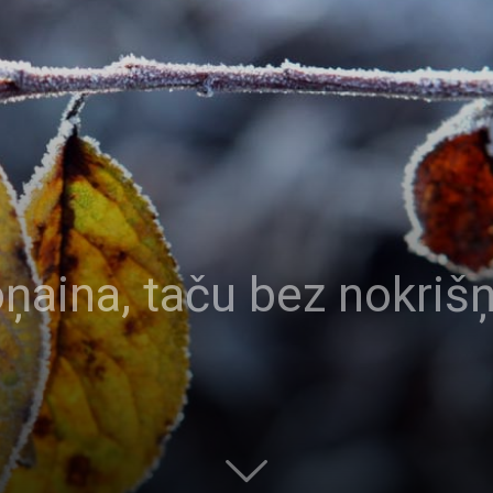
aina, taču bez nokrišņ