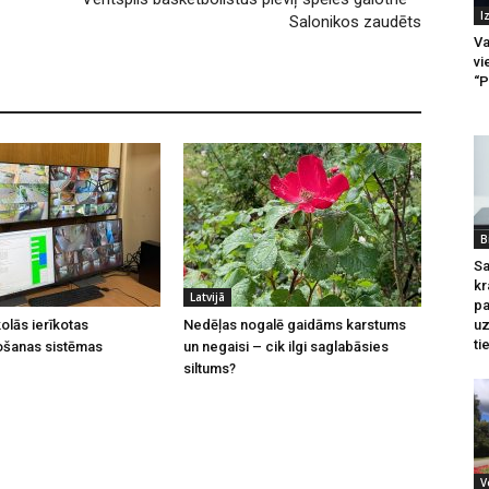
I
Salonikos zaudēts
Va
vi
“P
B
Sa
kr
Latvijā
pa
u
olās ierīkotas
Nedēļas nogalē gaidāms karstums
ti
ošanas sistēmas
un negaisi – cik ilgi saglabāsies
siltums?
V