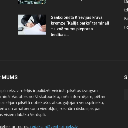
Di
Iz
Sankcionētā Krievijas krava
B
bremzē “Kālija parks” termināli
Fo
– uzņēmums pieprasa
tiesības...
R MUMS
S
pilnieks.lv mērķis ir palīdzēt veicināt pilsētas izaugsmi
ermiņā. Vadoties no šī skatpunkta, mēs informējam, pētam
nalizējam pilsētā notiekošo, atspoguļojam ventspilnieku,
ertu un amatpersonu viedokļus, rosinām diskusijas par
 visiem labāku Ventspili.
nieties ar mums:
redakcija@ventspilnieks.lv