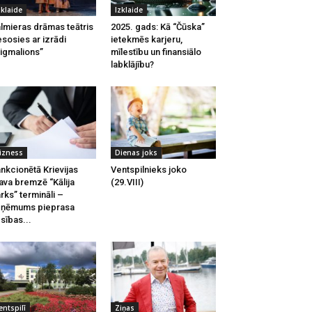
zklaide
Izklaide
lmieras drāmas teātris
2025. gads: Kā “Čūska”
esosies ar izrādi
ietekmēs karjeru,
igmalions”
mīlestību un finansiālo
labklājību?
izness
Dienas joks
nkcionētā Krievijas
Ventspilnieks joko
ava bremzē “Kālija
(29.VIII)
rks” termināli –
zņēmums pieprasa
esības...
entspilī
Ziņas