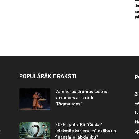
Ja
sā
pi
POPULĀRĀKIE RAKSTI
P
Valmieras drāmas teātris
Z
viesosies ar izrādi
Ve
“Pigmalions”
La
N
2025. gads: Kā “Čūska”
Sp
s
ietekmēs karjeru, mīlestību un
finansiālo labklājību?