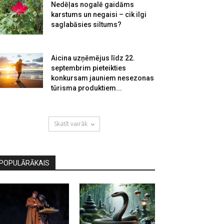
Nedēļas nogalē gaidāms
karstums un negaisi – cik ilgi
saglabāsies siltums?
Aicina uzņēmējus līdz 22.
septembrim pieteikties
konkursam jauniem nesezonas
tūrisma produktiem...
Skatīt vairāk
POPULĀRĀKAIS