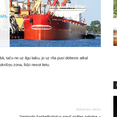
, taču ne uz ilgu laiku, jo uz rīta pusi debesis atkal
krišņu zona, līdzi nesot lietu.
Nākamais raksts
Ventspils basketbolistus pieviļ spēles galotne –