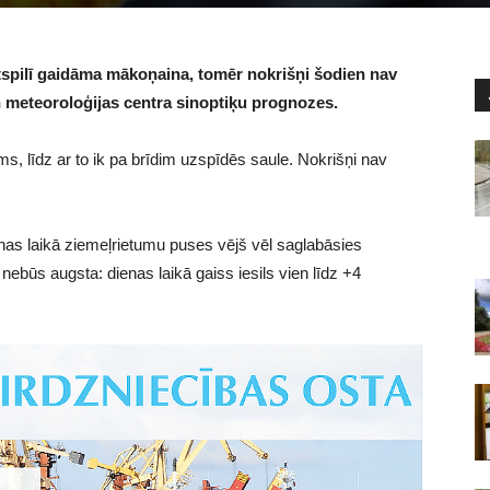
spilī gaidāma mākoņaina, tomēr nokrišņi šodien nav
un meteoroloģijas centra sinoptiķu prognozes.
 līdz ar to ik pa brīdim uzspīdēs saule. Nokrišņi nav
ienas laikā ziemeļrietumu puses vējš vēl saglabāsies
būs augsta: dienas laikā gaiss iesils vien līdz +4