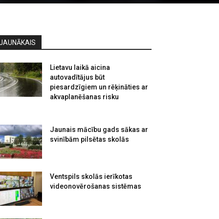
JAUNĀKAIS
Lietavu laikā aicina
autovadītājus būt
piesardzīgiem un rēķināties ar
akvaplanēšanas risku
Jaunais mācību gads sākas ar
svinībām pilsētas skolās
Ventspils skolās ierīkotas
videonovērošanas sistēmas