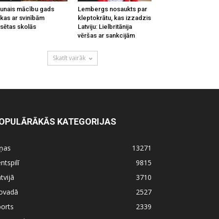
unais mācību gads
Lembergs nosaukts par
kas ar svinībām
kleptokrātu, kas izzadzis
lsētas skolās
Latviju: Lielbritānija
vēršas ar sankcijām
Skatīt vairāk
OPULĀRĀKĀS KATEGORIJAS
iņas
13271
ntspilī
9815
tvijā
3710
ovadā
2527
orts
2339