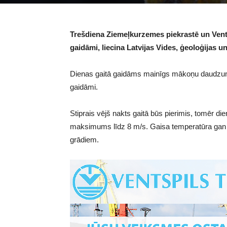
Trešdiena Ziemeļkurzemes piekrastē un Vent
gaidāmi, liecina Latvijas Vides, ģeoloģijas 
Dienas gaitā gaidāms mainīgs mākoņu daudzums,
gaidāmi.
Stiprais vējš nakts gaitā būs pierimis, tomēr d
maksimums līdz 8 m/s. Gaisa temperatūra gan ne
grādiem.