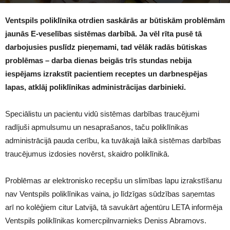
1795
Ventspils
poliklīnika otrdien saskārās ar būtiskām problēmām
jaunās E-veselības sistēmas darbībā. Ja vēl rīta pusē tā
darbojusies puslīdz pieņemami, tad vēlāk radās būtiskas
problēmas – darba dienas beigās trīs stundas nebija
iespējams izrakstīt pacientiem receptes un darbnespējas
lapas, atklāj poliklīnikas administrācijas darbinieki.
Speciālistu un pacientu vidū sistēmas darbības traucējumi
radījuši apmulsumu un nesaprašanos, taču poliklīnikas
administrācijā pauda cerību, ka tuvākajā laikā sistēmas darbības
traucējumus izdosies novērst, skaidro poliklīnikā.
Problēmas ar elektronisko recepšu un slimības lapu izrakstīšanu
nav
Ventspils
poliklīnikas vaina, jo līdzīgas sūdzības saņemtas
arī no kolēģiem citur Latvijā, tā savukārt aģentūru LETA informēja
Ventspils poliklīnikas komercpilnvarnieks Deniss Abramovs.