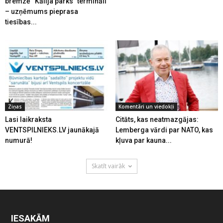
bremzē “Kālija parks” termināli
– uzņēmums pieprasa
tiesības...
Ziņas
Komentāri un viedokļi
Lasi laikraksta
Citāts, kas neatmazgājas:
VENTSPILNIEKS.LV jaunākajā
Lemberga vārdi par NATO, kas
numurā!
kļuva par kauna...
Skatīt vairāk
IESAKĀM