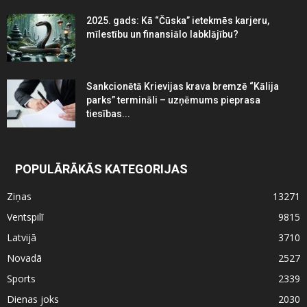
2025. gads: Kā “Čūska” ietekmēs karjeru,
mīlestību un finansiālo labklājību?
Sankcionētā Krievijas krava bremzē “Kālija
parks” termināli – uzņēmums pieprasa
tiesības...
POPULĀRĀKĀS KATEGORIJAS
Ziņas
13271
Ventspilī
9815
Latvijā
3710
Novadā
2527
Sports
2339
Dienas joks
2030