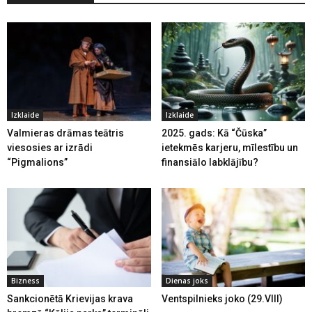
Izklaide
Izklaide
Valmieras drāmas teātris
2025. gads: Kā “Čūska”
viesosies ar izrādi
ietekmēs karjeru, mīlestību un
“Pigmalions”
finansiālo labklājību?
Bizness
Dienas joks
Sankcionētā Krievijas krava
Ventspilnieks joko (29.VIII)