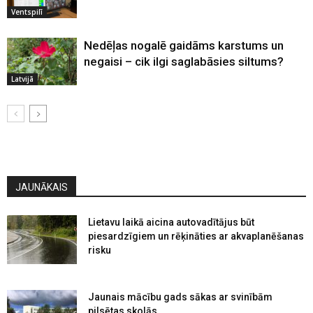
Ventspilī
Nedēļas nogalē gaidāms karstums un
negaisi – cik ilgi saglabāsies siltums?
Latvijā
JAUNĀKAIS
Lietavu laikā aicina autovadītājus būt
piesardzīgiem un rēķināties ar akvaplanēšanas
risku
Jaunais mācību gads sākas ar svinībām
pilsētas skolās