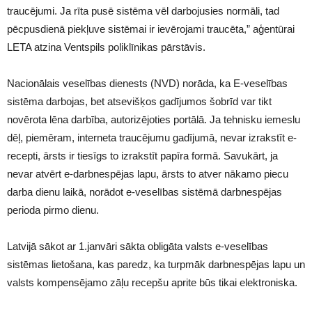
traucējumi. Ja rīta pusē sistēma vēl darbojusies normāli, tad
pēcpusdienā piekļuve sistēmai ir ievērojami traucēta,” aģentūrai
LETA atzina
Ventspils
poliklīnikas pārstāvis.
Nacionālais veselības dienests (NVD) norāda, ka E-veselības
sistēma darbojas, bet atsevišķos gadījumos šobrīd var tikt
novērota lēna darbība, autorizējoties portālā. Ja tehnisku iemeslu
dēļ, piemēram, interneta traucējumu gadījumā, nevar izrakstīt e-
recepti, ārsts ir tiesīgs to izrakstīt papīra formā. Savukārt, ja
nevar atvērt e-darbnespējas lapu, ārsts to atver nākamo piecu
darba dienu laikā, norādot e-veselības sistēmā darbnespējas
perioda pirmo dienu.
Latvijā sākot ar 1.janvāri sākta obligāta valsts e-veselības
sistēmas lietošana, kas paredz, ka turpmāk darbnespējas lapu un
valsts kompensējamo zāļu recepšu aprite būs tikai elektroniska.