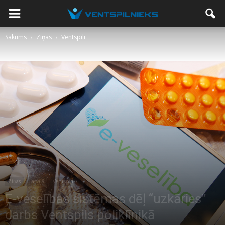
Sākums
Ziņas
Ventspilī
Ziņas
Latvijā
Ventspilī
E-veselības sistēmas dēļ “uzkāries”
darbs Ventspils poliklīnikā