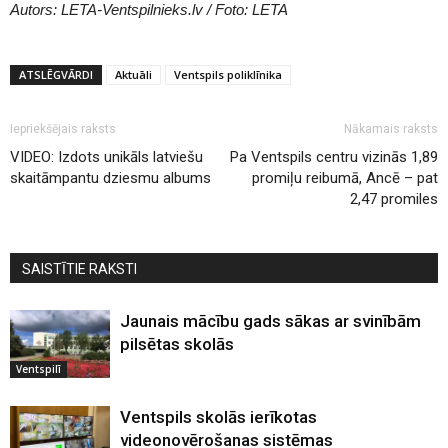
Autors: LETA-Ventspilnieks.lv / Foto: LETA
ATSLĒGVĀRDI
Aktuāli
Ventspils poliklīnika
Iepriekšējais raksts
Nākamais raksts
VIDEO: Izdots unikāls latviešu
Pa Ventspils centru vizinās 1,89
skaitāmpantu dziesmu albums
promiļu reibumā, Ancē – pat
2,47 promiles
SAISTĪTIE RAKSTI
Jaunais mācību gads sākas ar svinībām
pilsētas skolās
Ventspilī
Ventspils skolās ierīkotas
videonovērošanas sistēmas