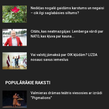
Nedēļas nogalē gaidāms karstums un negaisi
– cik ilgi saglabāsies siltums?
Citāts, kas neatmazgājas: Lemberga vārdi par
NATO, kas kļuva par kauna...
Vai valstij jāmaksā par OIK kļūdām? LIZDA
nosauc savus iemeslus
POPULĀRĀKIE RAKSTI
Valmieras drāmas teātris viesosies ar izrādi
“Pigmalions”