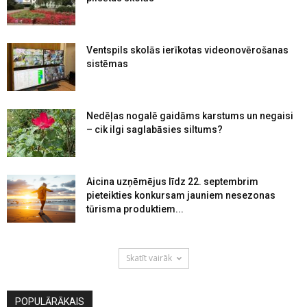
Ventspils skolās ierīkotas videonovērošanas
sistēmas
Nedēļas nogalē gaidāms karstums un negaisi
– cik ilgi saglabāsies siltums?
Aicina uzņēmējus līdz 22. septembrim
pieteikties konkursam jauniem nesezonas
tūrisma produktiem...
Skatīt vairāk
POPULĀRĀKAIS