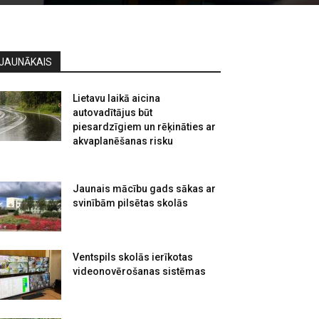
JAUNĀKAIS
Lietavu laikā aicina
autovadītājus būt
piesardzīgiem un rēķināties ar
akvaplanēšanas risku
Jaunais mācību gads sākas ar
svinībām pilsētas skolās
Ventspils skolās ierīkotas
videonovērošanas sistēmas