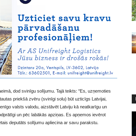
aeimā, dod svinīgu solījumu. Tajā teikts: “Es, uzņemoties
tas priekšā zvēru (svinīgi solu) būt uzticīgs Latvijai,
vienīgo valsts valodu, aizstāvēt Latviju kā neatkarīgu un
odprātīgi un pēc labākās apziņas. Es apņemos ievērot
ētais deputāts solījumu apliecina ar savu parakstu.