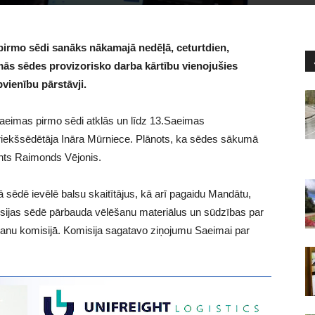
irmo sēdi sanāks nākamajā nedēļā, ceturtdien,
mās sēdes provizorisko darba kārtību vienojušies
pvienību pārstāvji.
aeimas pirmo sēdi atklās un līdz 13.Saeimas
riekšsēdētāja Ināra Mūrniece. Plānots, ka sēdes sākumā
ents Raimonds Vējonis.
 sēdē ievēlē balsu skaitītājus, kā arī pagaidu Mandātu,
isijas sēdē pārbauda vēlēšanu materiālus un sūdzības par
šanu komisijā. Komisija sagatavo ziņojumu Saeimai par