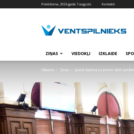
Piektdiena, 2026.gada 7.augusts
Kontakti
VENTSPILNIEKS.LV
ZIŅAS
VIEDOKĻI
IZKLAIDE
SPO
Sākums
Ziņas
Jaunā Saeima uz pirmo sēdi sanāks