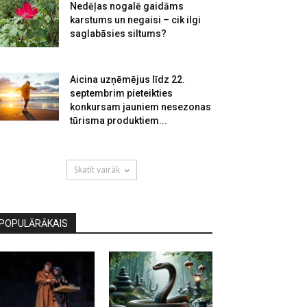
Nedēļas nogalē gaidāms
karstums un negaisi – cik ilgi
saglabāsies siltums?
Aicina uzņēmējus līdz 22.
septembrim pieteikties
konkursam jauniem nesezonas
tūrisma produktiem...
Skatīt vairāk
POPULĀRĀKAIS