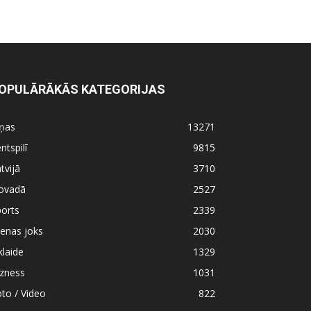
OPULĀRĀKĀS KATEGORIJAS
iņas
13271
ntspilī
9815
tvijā
3710
ovadā
2527
orts
2339
enas joks
2030
klaide
1329
izness
1031
to / Video
822