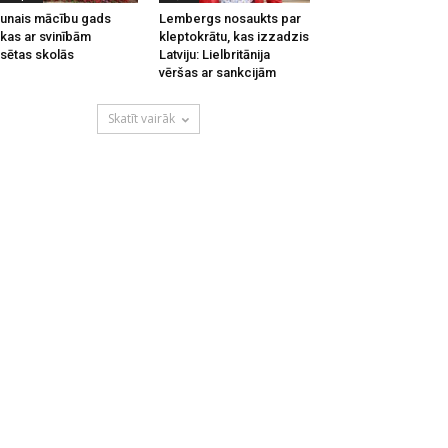
unais mācību gads
Lembergs nosaukts par
kas ar svinībām
kleptokrātu, kas izzadzis
lsētas skolās
Latviju: Lielbritānija
vēršas ar sankcijām
Skatīt vairāk