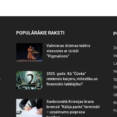
POPULĀRĀKIE RAKSTI
P
Valmieras drāmas teātris
Z
viesosies ar izrādi
Ve
“Pigmalions”
La
N
2025. gads: Kā “Čūska”
Sp
s
ietekmēs karjeru, mīlestību un
finansiālo labklājību?
Di
Iz
Sankcionētā Krievijas krava
B
bremzē “Kālija parks” termināli
Fo
– uzņēmums pieprasa