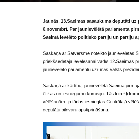
Jaunās, 13.Saeimas sasaukuma deputāti uz p
6.novembrī. Par jaunievēlētā parlamenta pir
Saeimā ievēlēto politisko partiju un partiju a
Saskaņā ar Satversmē noteikto jaunievēlētās S
priekšsēdētāja ievēlēšanai vadīs 12.Saeimas p
jaunievēlēto parlamentu uzrunās Valsts prezid
Saskaņā ar kārtību, jaunievēlētā Saeima pirmajā
ētikas un iesniegumu komisiju. Tās locekļi kom
vēlēšanām, ja tādas iesniegtas Centrālajā vēlē
deputātu pilnvaru apstiprināšanu.