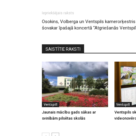
Iepriekšējais raksts
Osokins, Volberga un Ventspils kamerorķestris
šovakar īpašajā koncertā “Atgriešanās Ventspil
SAISTĪTIE RAKSTI
Ventspilī
Ventspilī
Jaunais mācību gads sākas ar
Ventspils sk
svinībām pilsētas skolās
videonovēr