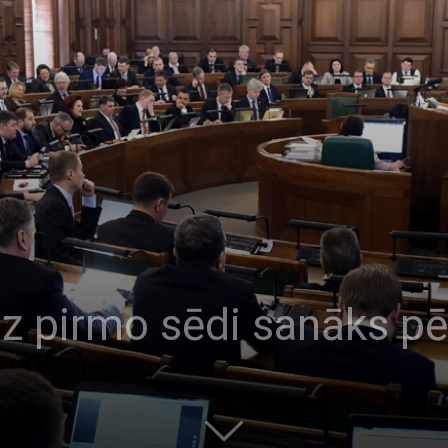
z pirmo sēdi sanāks pē