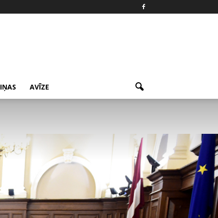
ZIŅAS
AVĪZE