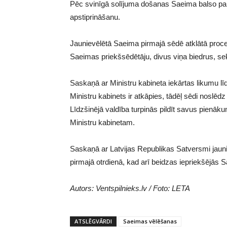
Pēc svinīgā solījuma došanas Saeima balso pa
apstiprināšanu.
Jaunievēlētā Saeima pirmajā sēdē atklātā proc
Saeimas priekšsēdētāju, divus viņa biedrus, sek
Saskaņā ar Ministru kabineta iekārtas likumu 
Ministru kabinets ir atkāpies, tādēļ sēdi noslēd
Līdzšinējā valdība turpinās pildīt savus pienāk
Ministru kabinetam.
Saskaņā ar Latvijas Republikas Satversmi jau
pirmajā otrdienā, kad arī beidzas iepriekšējās 
Autors: Ventspilnieks.lv / Foto: LETA
ATSLĒGVĀRDI
Saeimas vēlēšanas