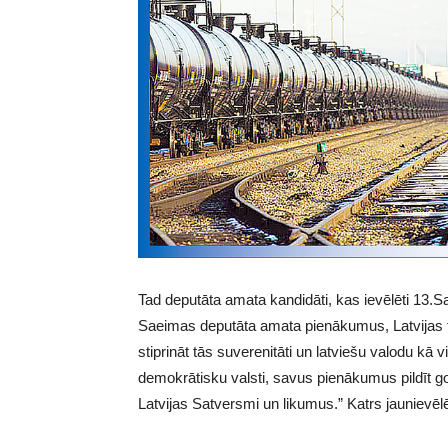
Tad deputāta amata kandidāti, kas ievēlēti 13.S
Saeimas deputāta amata pienākumus, Latvijas tau
stiprināt tās suverenitāti un latviešu valodu kā 
demokrātisku valsti, savus pienākumus pildīt g
Latvijas Satversmi un likumus.” Katrs jaunievēl