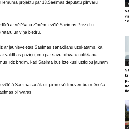
r lēmuma projektu par 13.Saeimas deputātu pilnvaru
I
Va
vi
“P
edūrā ar vēlēšanu zīmēm ievēlē Saeimas Prezidiju –
retāru un viņa biedru.
līdz ar jaunievēlētās Saeimas sanākšanu uzskatāms, ka
z ar valdības paziņojumu par savu pilnvaru nolikšanu.
umus līdz brīdim, kad Saeima būs izteikusi uzticību jaunam
B
Sa
kr
pa
nievēlētā Saeima sanāk uz pirmo sēdi novembra mēneša
u
ti
Saeimas pilnvaras.
V