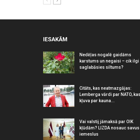
IESAKĀM
Nedēļas nogalē gaidāms
karstums un negaisi – cik ilgi
saglabāsies siltums?
Citāts, kas neatmazgājas:
Lemberga vārdi par NATO, ka
kļuva par kauna...
Vai valstij jāmaksā par OIK
kļūdām? LIZDA nosauc savus
iemeslus