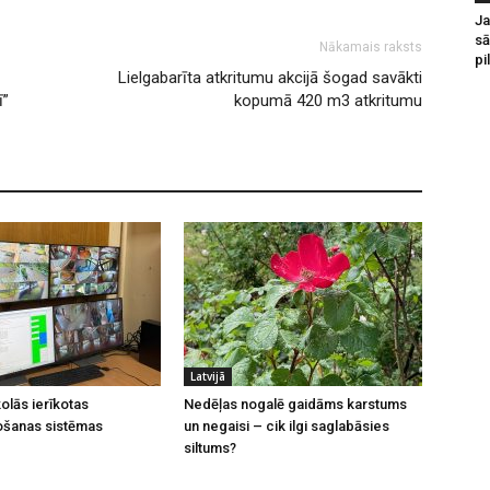
Ja
sā
Nākamais raksts
pi
Lielgabarīta atkritumu akcijā šogad savākti
ī”
kopumā 420 m3 atkritumu
Latvijā
olās ierīkotas
Nedēļas nogalē gaidāms karstums
ošanas sistēmas
un negaisi – cik ilgi saglabāsies
siltums?