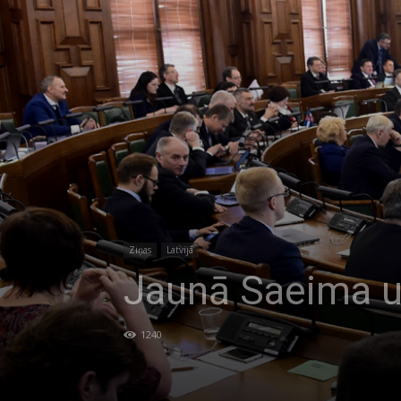
Ziņas
Latvijā
Jaunā Saeima u
1240