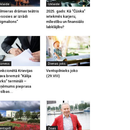
zklaide
Izklaide
lmieras drāmas teātris
2025. gads: Kā “Čūska”
esosies ar izrādi
ietekmēs karjeru,
igmalions”
mīlestību un finansiālo
labklājību?
izness
Dienas joks
nkcionētā Krievijas
Ventspilnieks joko
ava bremzē “Kālija
(29.VIII)
rks” termināli –
zņēmums pieprasa
esības...
entspilī
Ziņas