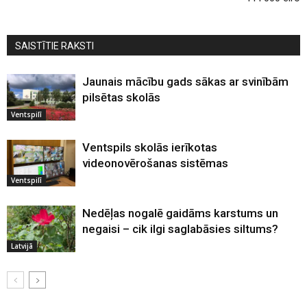
SAISTĪTIE RAKSTI
Jaunais mācību gads sākas ar svinībām
pilsētas skolās
Ventspilī
Ventspils skolās ierīkotas
videonovērošanas sistēmas
Ventspilī
Nedēļas nogalē gaidāms karstums un
negaisi – cik ilgi saglabāsies siltums?
Latvijā