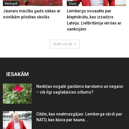
Ventspilī
Ziņas
Jaunais mācību gads sākas ar
Lembergs nosaukts par
svinībām pilsētas skolās
kleptokrātu, kas izzadzis
Latviju: Lielbritānija vēršas ar
sankcijām
Skatīt vairāk
IESAKĀM
Nedēļas nogalē gaidāms karstums un negaisi
– cik ilgi saglabāsies siltums?
Citāts, kas neatmazgājas: Lemberga vārdi par
NATO, kas kļuva par kauna...