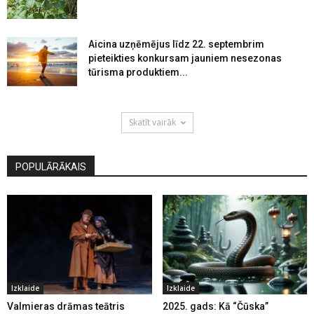
Aicina uzņēmējus līdz 22. septembrim
pieteikties konkursam jauniem nesezonas
tūrisma produktiem...
Skatīt vairāk
POPULĀRĀKAIS
Izklaide
Izklaide
Valmieras drāmas teātris
2025. gads: Kā “Čūska”