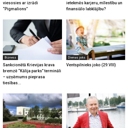
viesosies ar izrādi
ietekmēs karjeru, mīlestību un
“Pigmalions”
finansiālo labklājību?
Bizness
Dienas joks
Sankcionētā Krievijas krava
Ventspilnieks joko (29.VIII)
bremzē “Kālija parks” termināli
– uzņēmums pieprasa
tiesības...