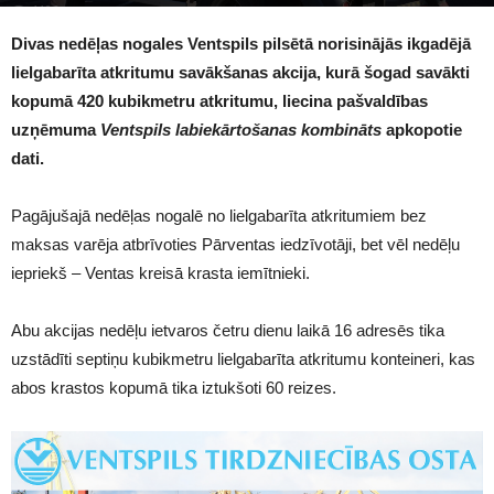
1106
Divas nedēļas nogales Ventspils pilsētā norisinājās ikgadējā
lielgabarīta atkritumu savākšanas akcija, kurā šogad savākti
kopumā 420 kubikmetru atkritumu, liecina pašvaldības
uzņēmuma
Ventspils labiekārtošanas kombināts
apkopotie
dati.
Pagājušajā nedēļas nogalē no lielgabarīta atkritumiem bez
maksas varēja atbrīvoties Pārventas iedzīvotāji, bet vēl nedēļu
iepriekš – Ventas kreisā krasta iemītnieki.
Abu akcijas nedēļu ietvaros četru dienu laikā 16 adresēs tika
uzstādīti septiņu kubikmetru lielgabarīta atkritumu konteineri, kas
abos krastos kopumā tika iztukšoti 60 reizes.