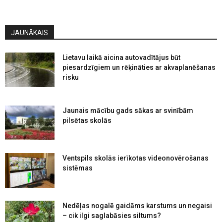
JAUNĀKAIS
Lietavu laikā aicina autovadītājus būt
piesardzīgiem un rēķināties ar akvaplanēšanas
risku
Jaunais mācību gads sākas ar svinībām
pilsētas skolās
Ventspils skolās ierīkotas videonovērošanas
sistēmas
Nedēļas nogalē gaidāms karstums un negaisi
– cik ilgi saglabāsies siltums?