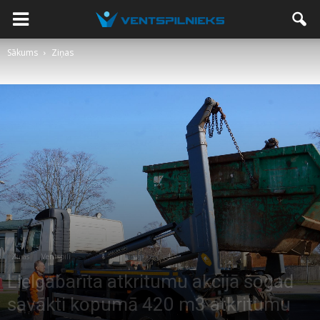
Sākums
Ziņas
Ziņas
Ventspilī
Lielgabarīta atkritumu akcijā šogad
savākti kopumā 420 m3 atkritumu