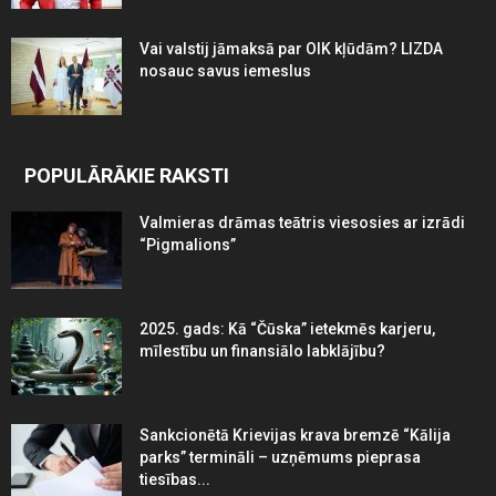
Vai valstij jāmaksā par OIK kļūdām? LIZDA
nosauc savus iemeslus
POPULĀRĀKIE RAKSTI
Valmieras drāmas teātris viesosies ar izrādi
“Pigmalions”
2025. gads: Kā “Čūska” ietekmēs karjeru,
mīlestību un finansiālo labklājību?
Sankcionētā Krievijas krava bremzē “Kālija
parks” termināli – uzņēmums pieprasa
tiesības...