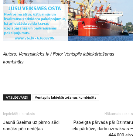
Autors: Ventspilnieks.lv / Foto: Ventspils labiekārtošanas
kombināts
ATSLĒGVĀRDI
Ventspils labiekārtošanas kombināts
Iepriekšējais raksts
Nākamais raksts
Jaunā Saeima uz pirmo sēdi
Pabeigta pārvada pār Dzintaru
sanāks pēc nedēļas
ielu pārbūve; darbu izmaksas –
444 000 eiro