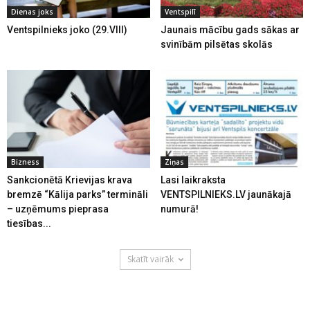
Dienas joks
Ventspilī
Ventspilnieks joko (29.VIII)
Jaunais mācību gads sākas ar
svinībām pilsētas skolās
Bizness
Ziņas
Sankcionētā Krievijas krava
Lasi laikraksta
bremzē “Kālija parks” termināli
VENTSPILNIEKS.LV jaunākajā
– uzņēmums pieprasa
numurā!
tiesības...
Skatīt vairāk