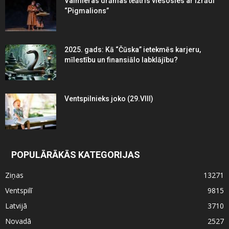
Valmieras drāmas teātris viesosies ar izrādi
“Pigmalions”
2025. gads: Kā “Čūska” ietekmēs karjeru,
mīlestību un finansiālo labklājību?
Ventspilnieks joko (29.VIII)
POPULĀRĀKĀS KATEGORIJAS
Ziņas
13271
Ventspilī
9815
Latvijā
3710
Novadā
2527