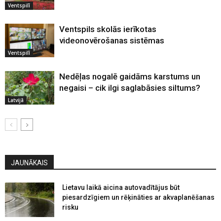
Ventspilī
Ventspils skolās ierīkotas
videonovērošanas sistēmas
Ventspilī
Nedēļas nogalē gaidāms karstums un
negaisi – cik ilgi saglabāsies siltums?
Latvijā
JAUNĀKAIS
Lietavu laikā aicina autovadītājus būt
piesardzīgiem un rēķināties ar akvaplanēšanas
risku