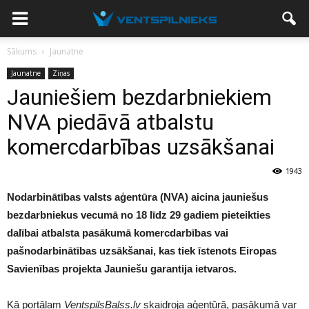
Sākums
Jaunatne
Jaunatne
Ziņas
Jauniešiem bezdarbniekiem
NVA piedāvā atbalstu
komercdarbības uzsākšanai
1943
Nodarbinātības valsts aģentūra (NVA) aicina jauniešus
bezdarbniekus vecumā no 18 līdz 29 gadiem pieteikties
dalībai atbalsta pasākumā komercdarbības vai
pašnodarbinātības uzsākšanai, kas tiek īstenots Eiropas
Savienības projekta Jauniešu garantija ietvaros.
Kā portālam
VentspilsBalss.lv
skaidroja aģentūrā, pasākumā var