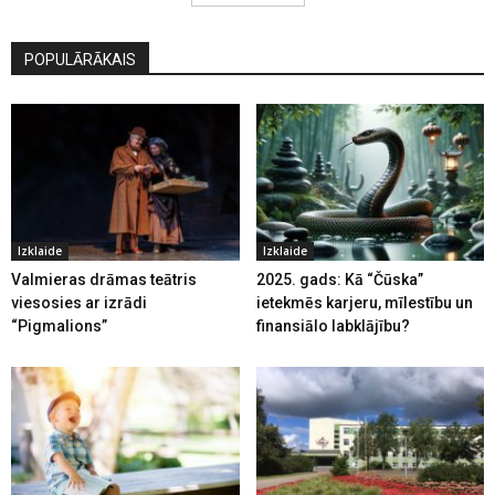
POPULĀRĀKAIS
Izklaide
Izklaide
Valmieras drāmas teātris
2025. gads: Kā “Čūska”
viesosies ar izrādi
ietekmēs karjeru, mīlestību un
“Pigmalions”
finansiālo labklājību?