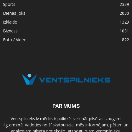
Sports
2339
Dienas joks
2030
Izklaide
1329
Bizness
1031
Foto / Video
822
PAR MUMS
Ventspilnieks.lv mērķis ir palīdzēt veicināt pilsētas izaugsmi
ilgtermiņā. Vadoties no šī skatpunkta, mēs informējam, pētam un
analizējam pilsētā notiekošo, atspoguļojam ventspilnieku,