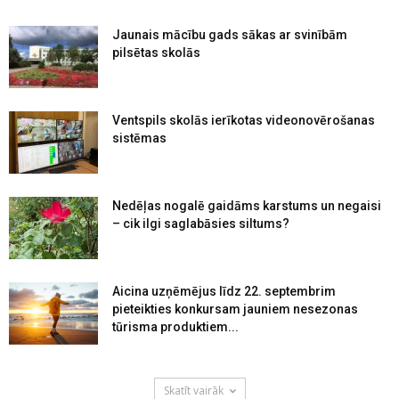
Jaunais mācību gads sākas ar svinībām
pilsētas skolās
Ventspils skolās ierīkotas videonovērošanas
sistēmas
Nedēļas nogalē gaidāms karstums un negaisi
– cik ilgi saglabāsies siltums?
Aicina uzņēmējus līdz 22. septembrim
pieteikties konkursam jauniem nesezonas
tūrisma produktiem...
Skatīt vairāk