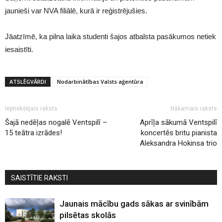
jaunieši var NVA filiālē, kurā ir reģistrējušies.
Jāatzīmē, ka pilna laika studenti šajos atbalsta pasākumos netiek
iesaistīti.
ATSLĒGVĀRDI
Nodarbinātības Valsts aģentūra
Iepriekšējais raksts
Nākamais raksts
Šajā nedēļas nogalē Ventspilī –
Aprīļa sākumā Ventspilī
15 teātra izrādes!
koncertēs britu pianista
Aleksandra Hokinsa trio
SAISTĪTIE RAKSTI
Jaunais mācību gads sākas ar svinībām
pilsētas skolās