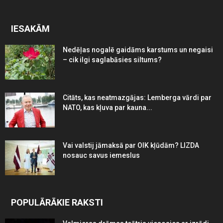
IESAKĀM
Nedēļas nogalē gaidāms karstums un negaisi
– cik ilgi saglabāsies siltums?
Citāts, kas neatmazgājas: Lemberga vārdi par
NATO, kas kļuva par kauna...
Vai valstij jāmaksā par OIK kļūdām? LIZDA
nosauc savus iemeslus
POPULĀRĀKIE RAKSTI