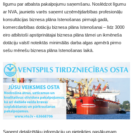
līgumu par atbalsta pakalpojumu saņemšanu. Noslēdzot līgumu
ar NVA, jaunietis varēs saņemt uzņēmējdarbības profesionāļu
konsultācijas biznesa plāna īstenošanas pirmajā gadā,
komercdarbības dotāciju biznesa plāna īstenošanai – līdz 3000
eiro atbilstoši apstiprinātajai biznesa plāna tāmei un ikmēneša
dotāciju valstī noteiktās minimālās darba algas apmērā pirmo
sešu mēnešu biznesa plāna īstenošanas laikā.
Saņemt detalizētāku informāciju un pieteikties pasākumam