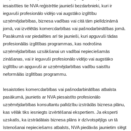
iesaistīties tie NVA reģistrētie jaunieši bezdarbnieki, kuri ir
ieguvuši profesionālo vidējo vai augstāko izglītību
uzņēmējdarbības, biznesa vadības vai citā tām pielīdzināmā
jomā, vai izvēlētās komercdarbības vai pašnodarbinātības jomā.
Pasākumā var piedalīties arī tie jaunieši, kuri apguvuši tādas
profesionālās izglītības programmas, kas nodrošina
uzņēmējdarbības uzsākšanai un vadībai nepieciešamās
zināšanas, vai ir ieguvuši profesionālo vidējo vai augstāko
izglītību un apguvuši ar uzņēmējdarbības vadību saistītu
neformālās izglītības programmu.
Iesaistoties komercdarbības vai pašnodarbinātības atbalsta
pasākumā, jaunietis ar NVA piesaistīto profesionālo
uzņēmējdarbības konsultantu palīdzību izstrādās biznesa plānu,
kas vēlāk tiks iesniegts izvērtēšanai ekspertiem. Ja eksperti
uzskatīs, ka izstrādātais biznesa plāns ir dzīvotspējīgs un tā
īstenošanai nepieciešams atbalsts, NVA piedāvās jaunietim slēgt