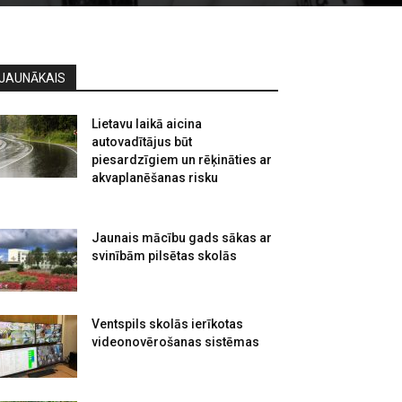
JAUNĀKAIS
Lietavu laikā aicina
autovadītājus būt
piesardzīgiem un rēķināties ar
akvaplanēšanas risku
Jaunais mācību gads sākas ar
svinībām pilsētas skolās
Ventspils skolās ierīkotas
videonovērošanas sistēmas