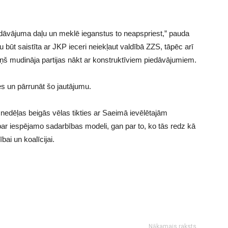
 piedāvājuma daļu un meklē ieganstus to neapspriest,” pauda
u būt saistīta ar JKP ieceri neiekļaut valdībā ZZS, tāpēc arī
ņš mudināja partijas nākt ar konstruktīviem piedāvājumiem.
ies un pārrunāt šo jautājumu.
nedēļas beigās vēlas tikties ar Saeimā ievēlētajām
 par iespējamo sadarbības modeli, gan par to, ko tās redz kā
i un koalīcijai.
Nākamais raksts