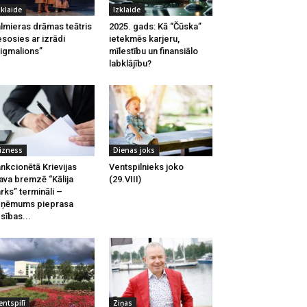
zklaide
Izklaide
lmieras drāmas teātris
2025. gads: Kā “Čūska”
esosies ar izrādi
ietekmēs karjeru,
igmalions”
mīlestību un finansiālo
labklājību?
izness
Dienas joks
nkcionētā Krievijas
Ventspilnieks joko
ava bremzē “Kālija
(29.VIII)
rks” termināli –
zņēmums pieprasa
esības...
entspilī
Ziņas