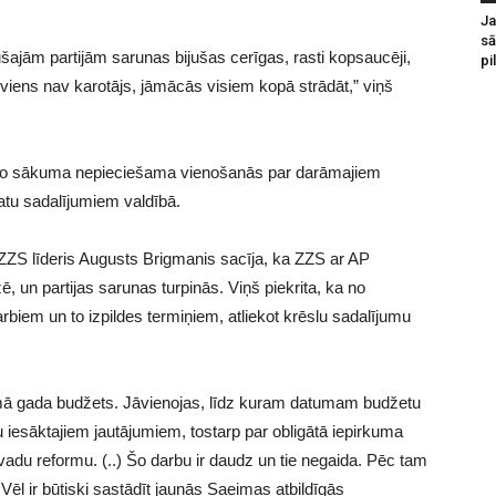
Ja
sā
ušajām partijām sarunas bijušas cerīgas, rasti kopsaucēji,
pi
 viens nav karotājs, jāmācās visiem kopā strādāt,” viņš
a no sākuma nepieciešama vienošanās par darāmajiem
atu sadalījumiem valdībā.
ZZS līderis Augusts Brigmanis sacīja, ka ZZS ar AP
ē, un partijas sarunas turpinās. Viņš piekrita, ka no
iem un to izpildes termiņiem, atliekot krēslu sadalījumu
kamā gada budžets. Jāvienojas, līdz kuram datumam budžetu
u iesāktajiem jautājumiem, tostarp par obligātā iepirkuma
vadu reformu. (..) Šo darbu ir daudz un tie negaida. Pēc tam
Vēl ir būtiski sastādīt jaunās Saeimas atbildīgās