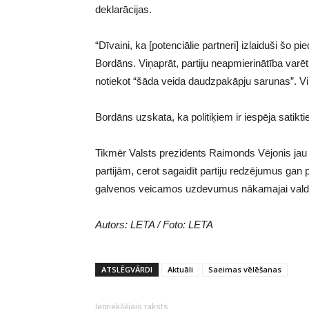
deklarācijas.
“Dīvaini, ka [potenciālie partneri] izlaiduši šo
Bordāns. Viņaprāt, partiju neapmierinātība varēt
notiekot “šāda veida daudzpakāpju sarunas”. Vi
Bordāns uzskata, ka politiķiem ir iespēja satikt
Tikmēr Valsts prezidents Raimonds Vējonis jau 
partijām, cerot sagaidīt partiju redzējumus gan
galvenos veicamos uzdevumus nākamajai valdība
Autors: LETA / Foto: LETA
ATSLĒGVĀRDI
Aktuāli
Saeimas vēlēšanas
Iepriekšējais raksts