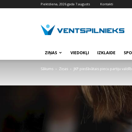
Piektdiena, 2026.gada 7.augusts
Kontakti
VENTSPILNIEKS.LV
ZIŅAS
VIEDOKĻI
IZKLAIDE
SPO
Sākums
Ziņas
JKP piedāvātais piecu partiju valdī