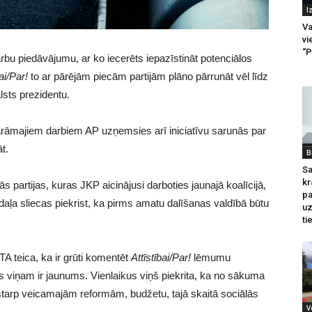
I
Va
vi
“P
arbu piedāvājumu, ar ko iecerēts iepazīstināt potenciālos
ai/Par!
to ar pārējām piecām partijām plāno pārrunāt vēl līdz
sts prezidentu.
rāmajiem darbiem AP uzņemsies arī iniciatīvu sarunās par
t.
B
Sa
kr
 partijas, kuras JKP aicinājusi darboties jaunajā koalīcijā,
pa
 daļa sliecas piekrist, ka pirms amatu dalīšanas valdībā būtu
u
ti
TA teica, ka ir grūti komentēt
Attīstībai/Par!
lēmumu
s viņam ir jaunums. Vienlaikus viņš piekrita, ka no sākuma
starp veicamajām reformām, budžetu, tajā skaitā sociālās
V