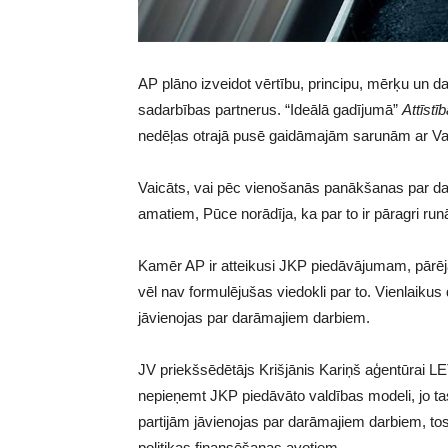
AP plāno izveidot vērtību, principu, mērķu un d
sadarbības partnerus. “Ideālā gadījumā”
Attīstīb
nedēļas otrajā pusē gaidāmajām sarunām ar Val
Vaicāts, vai pēc vienošanās panākšanas par da
amatiem, Pūce norādīja, ka par to ir pāragri runā
Kamēr AP ir atteikusi JKP piedāvājumam, pārējās
vēl nav formulējušas viedokli par to. Vienlaikus
jāvienojas par darāmajiem darbiem.
JV priekšsēdētājs Krišjānis Kariņš aģentūrai LE
nepieņemt JKP piedāvāto valdības modeli, jo ta
partijām jāvienojas par darāmajiem darbiem, to
politikas finansēšanas avotiem.