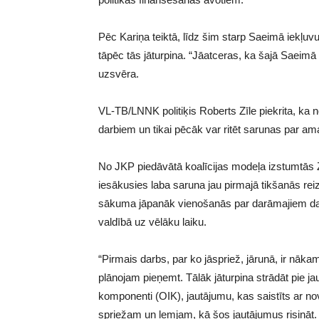
Pēc Kariņa teiktā, līdz šim starp Saeimā iekļuv
tāpēc tās jāturpina. “Jāatceras, ka šajā Saeimā
uzsvēra.
VL-TB/LNNK politiķis Roberts Zīle piekrita, k
darbiem un tikai pēcāk var ritēt sarunas par am
No JKP piedāvātā koalīcijas modeļa izstumtās 
iesākusies laba saruna jau pirmajā tikšanās reiz
sākuma jāpanāk vienošanās par darāmajiem darb
valdībā uz vēlāku laiku.
“Pirmais darbs, par ko jāspriež, jārunā, ir nā
plānojam pieņemt. Tālāk jāturpina strādāt pie ja
komponenti (OIK), jautājumu, kas saistīts ar no
spriežam un lemjam, kā šos jautājumus risināt. 