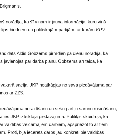
a Brigmanis.
š norādīja, ka šī viņam ir jauna informācija, kuru viņš
ijas biedriem un politiskajām partijām, ar kurām
KPV
andidāts Aldis Gobzems pirmdien pa dienu norādīja, ka
s jāvienojas par darba plānu. Gobzems arī teica, ka
 vakarā sacīja, JKP neatkāpjas no sava piedāvājuma par
anos ar ZZS.
edāvājuma noraidīšanu un sešu partiju sarunu rosināšanu,
ties JKP izteiktajā piedāvājumā. Politiķis skaidroja, ka
par valdības veicamajiem darbiem, apspriežot to ar tiem
m. Proti, bija iecerēts darbs jau konkrēti pie valdības