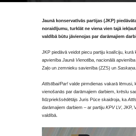
Jaunā konservatīvās partijas (JKP) piedāvāt
noraidījumu, turklāt ne viena vien tajā iekļau
valdībā būtu jāvienojas par darāmajiem darb
JKP piedāvā veidot piecu partiju koalīciju, kurā 
apvienība
Jaunā Vienotība
, nacionālā apvienīb
Zaļo un zemnieku savienība (ZZS) un
Saskaņa
Attīstībai/Par!
valde pirmdienas vakarā lēmusi, 
vienošanās par darāmajiem darbiem, krēslu sada
līdzpriekšsēdētājs Juris Pūce skaidroja, ka
Attī
darāmajiem darbiem – ar partiju
KPV LV
, JKP, 
valdībā.