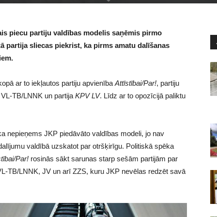
ais piecu partiju valdības modelis saņēmis pirmo
tā partija sliecas piekrist, ka pirms amatu dalīšanas
iem.
kopā ar to iekļautos partiju apvienība
Attīstībai/Par!
, partiju
a VL-TB/LNNK un partija
KPV LV
. Līdz ar to opozīcijā paliktu
.
ka nepieņems JKP piedāvāto valdības modeli, jo nav
lījumu valdībā uzskatot par otršķirīgu. Politiskā spēka
stībai/Par!
rosinās sākt sarunas starp sešām partijām par
VL-TB/LNNK, JV un arī ZZS, kuru JKP nevēlas redzēt savā