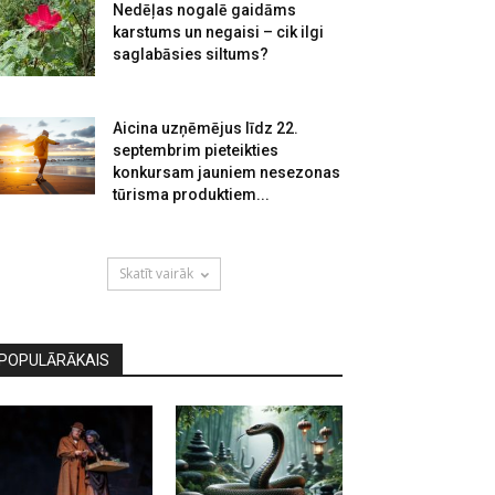
Nedēļas nogalē gaidāms
karstums un negaisi – cik ilgi
saglabāsies siltums?
Aicina uzņēmējus līdz 22.
septembrim pieteikties
konkursam jauniem nesezonas
tūrisma produktiem...
Skatīt vairāk
POPULĀRĀKAIS