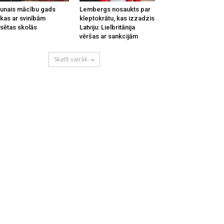
unais mācību gads
Lembergs nosaukts par
kas ar svinībām
kleptokrātu, kas izzadzis
lsētas skolās
Latviju: Lielbritānija
vēršas ar sankcijām
Skatīt vairāk