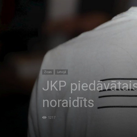
Ziņas
Latvijā
JKP piedāvātais
noraidīts
1217