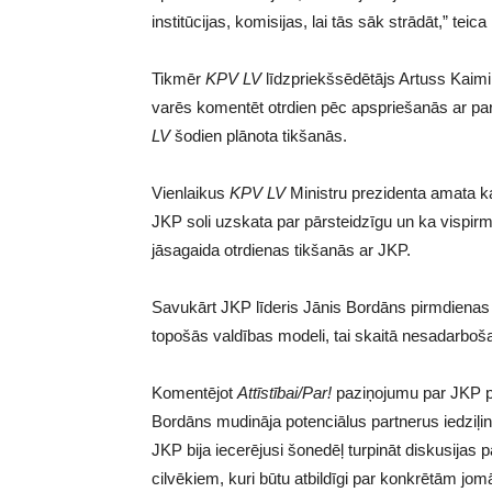
institūcijas, komisijas, lai tās sāk strādāt,” teic
Tikmēr
KPV LV
līdzpriekšsēdētājs Artuss Kaimiņ
varēs komentēt otrdien pēc apspriešanās ar part
LV
šodien plānota tikšanās.
Vienlaikus
KPV LV
Ministru prezidenta amata k
JKP soli uzskata par pārsteidzīgu un ka vispirm
jāsagaida otrdienas tikšanās ar JKP.
Savukārt JKP līderis Jānis Bordāns pirmdienas
topošās valdības modeli, tai skaitā nesadarboš
Komentējot
Attīstībai/Par!
paziņojumu par JKP pi
Bordāns mudināja potenciālus partnerus iedziļinā
JKP bija iecerējusi šonedēļ turpināt diskusijas 
cilvēkiem, kuri būtu atbildīgi par konkrētām jomā